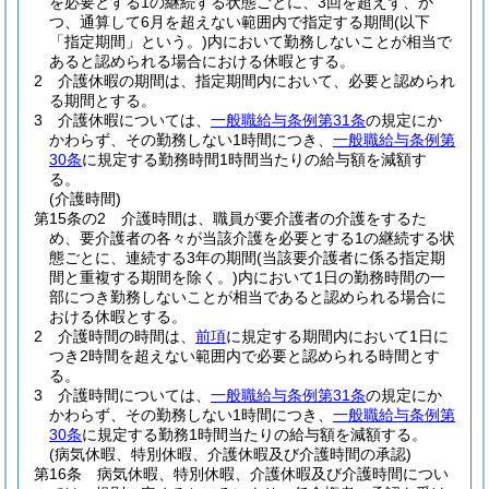
を必要とする1の継続する状態ごとに、3回を超えず、か
つ、通算して6月を超えない範囲内で指定する期間
(以下
「指定期間」という。)
内において勤務しないことが相当で
あると認められる場合における休暇とする。
2
介護休暇の期間は、指定期間内において、必要と認められ
る期間とする。
3
介護休暇については、
一般職給与条例第31条
の規定にか
かわらず、その勤務しない1時間につき、
一般職給与条例第
30条
に規定する勤務時間1時間当たりの給与額を減額す
る。
(介護時間)
第15条の2
介護時間は、職員が要介護者の介護をするた
め、要介護者の各々が当該介護を必要とする1の継続する状
態ごとに、連続する3年の期間
(当該要介護者に係る指定期
間と重複する期間を除く。)
内において1日の勤務時間の一
部につき勤務しないことが相当であると認められる場合に
おける休暇とする。
2
介護時間の時間は、
前項
に規定する期間内において1日に
つき2時間を超えない範囲内で必要と認められる時間とす
る。
3
介護時間については、
一般職給与条例第31条
の規定にか
かわらず、その勤務しない1時間につき、
一般職給与条例第
30条
に規定する勤務1時間当たりの給与額を減額する。
(病気休暇、特別休暇、介護休暇及び介護時間の承認)
第16条
病気休暇、特別休暇、介護休暇及び介護時間につい