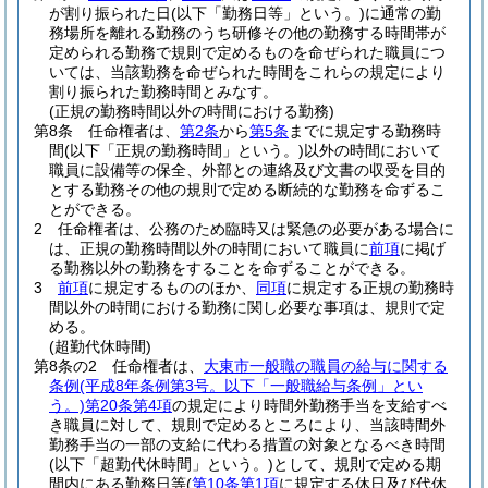
が割り振られた日
(以下「勤務日等」という。)
に通常の勤
務場所を離れる勤務のうち研修その他の勤務する時間帯が
定められる勤務で規則で定めるものを命ぜられた職員につ
いては、当該勤務を命ぜられた時間をこれらの規定により
割り振られた勤務時間とみなす。
(正規の勤務時間以外の時間における勤務)
第8条
任命権者は、
第2条
から
第5条
までに規定する勤務時
間
(以下「正規の勤務時間」という。)
以外の時間において
職員に設備等の保全、外部との連絡及び文書の収受を目的
とする勤務その他の規則で定める断続的な勤務を命ずるこ
とができる。
2
任命権者は、公務のため臨時又は緊急の必要がある場合に
は、正規の勤務時間以外の時間において職員に
前項
に掲げ
る勤務以外の勤務をすることを命ずることができる。
3
前項
に規定するもののほか、
同項
に規定する正規の勤務時
間以外の時間における勤務に関し必要な事項は、規則で定
める。
(超勤代休時間)
第8条の2
任命権者は、
大東市一般職の職員の給与に関する
条例
(平成8年条例第3号。以下「一般職給与条例」とい
う。)
第20条第4項
の規定により時間外勤務手当を支給すべ
き職員に対して、規則で定めるところにより、当該時間外
勤務手当の一部の支給に代わる措置の対象となるべき時間
(以下「超勤代休時間」という。)
として、規則で定める期
間内にある勤務日等
(
第10条第1項
に規定する休日及び代休