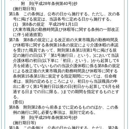
附
則
(平成28年
条例第40号)
抄
(施行期日等)
第1条
この条例は、公布の日から施行する。
ただし、次の各
号に掲げる規定は、当該各号に定める日から施行する。
(1)
第8条の規定 平成29年1月1日
(大東市職員の勤務時間及び休暇等に関する条例の一部改正
に伴う経過措置)
第7条
第8条の規定による改正前の大東市職員の勤務時間及
び休暇等に関する条例第16条の規定により介護休暇の承認
を受けた職員であって、附則第1条第1項第1号に掲げる規
定の施行の日
(以下「第1号施行日」という。)
において当該
介護休暇の初日
(以下単に「初日」という。)
から起算して6
月を経過していないものの当該介護休暇に係る第8条の規定
による改正後の大東市職員の勤務時間及び休暇等に関する
条例第15条第1項に規定する指定期間については、任命権
者は、規則の定めるところにより、初日から当該職員の申
出に基づく第1号施行日以後の日
(初日から起算して6月を経
過する日までの日に限る。)
までの期間を指定するものとす
る。
(委任)
第8条
附則第2条から前条までに定めるもののほか、この条
例の施行に関し必要な事項は、規則で定める。
附
則
(平成29年
条例第30号)
抄
(施行期日等)
第1条
この条例は、公布の日から施行する。
ただし、第2条