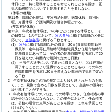
休日には、特に勤務することを命ぜられるときを除き、正
規の勤務時間においても勤務することを要しない。
(休暇の種類)
第11条
職員の休暇は、年次有給休暇、病気休暇、特別休
暇、介護休暇、介護時間及び組合休暇とする。
(年次有給休暇)
第12条
年次有給休暇は、1の年ごとにおける休暇とし、そ
の日数は、1の年において、
次の各号
に掲げる職員の区分に
応じて、
当該各号
に掲げる日数とする。
(1)
次号
に掲げる職員以外の職員 20日
(育児短時間勤務
職員等、定年前再任用短時間勤務職員及び任期付短時間
勤務職員にあっては、その者の勤務時間等を考慮して20
日を超えない範囲内で規則で定める日数)
(2)
当該年の途中において新たに職員となり、又は任期が
満了することにより退職することとなるもの その年の
在職期間等を考慮し20日を超えない範囲内で規則で定め
る日数
2
年次有給休暇
(この項の規定により繰り越されたものを除
く。)
は、規則で定める日数を限度として、当該年の翌年に
繰り越すことができる。
3
年次有給休暇については、その時季につき、任命権者の承
認を受けなければならない。
この場合において、任命権者
は、公務の運営に支障があるときを除き、これを承認しな
ければならない。