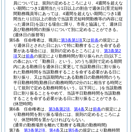
員については、規則の定めるところにより、4週間を超えな
い期間につき1週間当たり1日以上の割合で週休日
(育児短時
間勤務職員等にあっては、4週間を超えない期間につき1週
間当たり1日以上の割合で当該育児短時間勤務等の内容に従
った週休日)
を設ける場合に限り、市長と協議して、週休日
及び勤務時間の割振りについて別に定めることができる。
(週休日の振替等)
第5条
任命権者は、職員に
第3条第1項
又は
前条
の規定によ
り週休日とされた日において特に勤務することを命ずる必
要がある場合には、規則の定めるところにより、
第3条第2
項
又は
前条
の規定により勤務時間が割り振られた日
(以下こ
の条において「勤務日」という。)
のうち規則で定める期間
内にある勤務日を週休日に変更して当該勤務日に割り振ら
れた勤務時間を当該勤務することを命ずる必要がある日に
割り振り、又は当該期間内にある勤務日の勤務時間のうち
半日勤務時間
(勤務日の勤務時間の2分の1に相当する時間と
して規則で定める勤務時間をいう。以下同じ。)
を当該勤務
日に割り振ることをやめて、当該半日勤務時間を当該勤務
することを命ずる必要がある日に割り振ることができる。
(休憩時間)
第6条
任命権者は、
第3条第2項
、
第4条
又は
前条
の規定によ
り勤務時間を割り振る場合には、規則の定めるところによ
り、休憩時間を置かなければならない。
(通常の勤務場所を離れて勤務する職員の勤務時間)
第7条
第3条第2項
、
第4条
又は
第5条
の規定により勤務時間