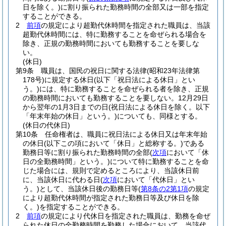
日を除く。)
に割り振られた勤務時間の全部又は一部を指定
することができる。
2
前項
の規定により超勤代休時間を指定された職員は、当該
超勤代休時間には、特に勤務することを命ぜられる場合を
除き、正規の勤務時間においても勤務することを要しな
い。
(休日)
第9条
職員は、国民の祝日に関する法律
(昭和23年法律第
178号)
に規定する休日
(以下「祝日法による休日」とい
う。)
には、特に勤務することを命ぜられる者を除き、正規
の勤務時間においても勤務することを要しない。
12月29日
から翌年の1月3日までの日
(祝日法による休日を除く。以下
「年末年始の休日」という。)
についても、同様とする。
(休日の代休日)
第10条
任命権者は、職員に祝日法による休日又は年末年始
の休日
(以下この項において「休日」と総称する。)
である
勤務日等に割り振られた勤務時間の全部
(
次項
において「休
日の全勤務時間」という。)
について特に勤務することを命
じた場合には、規則で定めるところにより、当該休日前
に、当該休日に代わる日
(
次項
において「代休日」とい
う。)
として、当該休日後の勤務日等
(
第8条の2第1項
の規定
により超勤代休時間が指定された勤務日等及び休日を除
く。)
を指定することができる。
2
前項
の規定により代休日を指定された職員は、勤務を命ぜ
られた休日の全勤務時間を勤務した場合において、当該代