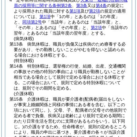
4
定年前再任用短時間勤務職員及び
大東市一般職の任期付職
員の採用等に関する条例第2条
、
第3条
又は
第4条
の規定に
より採用された職員に対する
第1項
及び
第2項
の規定の適用
については、
第1項
中「1の年」とあるのは「1の年度」
と、
同項第2号
中「当該年」とあるのは「当該年度」と、
「その年」とあるのは「その年度」と、
第2項
中「当該年の
翌年」とあるのは「当該年度の翌年度」とする。
(病気休暇)
第13条
病気休暇は、職員が負傷又は疾病のため療養する必
要があり、その勤務しないことがやむを得ないと認められ
る場合における休暇とする。
(特別休暇)
第14条
特別休暇は、選挙権の行使、結婚、出産、交通機関
の事故その他の特別の事由により職員が勤務しないことが
相当である場合として規則で定める場合における休暇とす
る。
この場合において、規則で定める特別休暇について
は、規則でその期間を定める。
(介護休暇)
第15条
介護休暇は、職員が要介護者
(配偶者
(届出をしない
が事実上婚姻関係と同様の事情にある者を含む。以下この
項において同じ。)
、父母、子、配偶者の父母その他規則で
定める者で負傷、疾病又は老齢により規則で定める期間に
わたり日常生活を営むのに支障があるものをいう。以下同
じ。)
の介護をするため、任命権者が、規則の定めるところ
により、職員の申出に基づき、要介護者の各々が当該介護