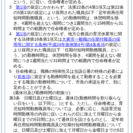
という。)
に従い、任命権者が定める。
3
第1項
の規定にかかわらず、法第22条の4第1項又は第22条
の5第1項の規定により採用された職員
(以下「定年前再任用
短時間勤務職員」という。)
の勤務時間は、休憩時間を除
き、4週間を超えない期間につき1週間当たり15時間から31
時間までの範囲内で任命権者が定める。
4
第1項
の規定にかかわらず、地方公務員の育児休業等に関
する法律第18条第1項又は
大東市一般職の任期付職員の採
用等に関する条例
(平成24年条例第4号)
第4条各項
の規定に
より採用された職員
(以下「任期付短時間勤務職員」とい
う。)
の勤務時間は、休憩時間を除き、4週間を超えない期
間につき1週間当たり31時間までの範囲内で任命権者が定
める。
5
任命権者は、職務の特殊性又は当該公署の特殊の必要によ
り
前各項
に規定する勤務時間を超えて勤務することを必要
とする職員の勤務時間について、市長の承認を得て、別に
定めることができる。
(週休日及び勤務時間の割振り)
第3条
日曜日及び土曜日は、週休日
(勤務時間を割り振らな
い日をいう。以下同じ。)
とする。
ただし、任命権者は、育
児短時間勤務職員等については、必要に応じ、当該育児短
時間勤務等の内容に従いこれらの日に加えて月曜日から金
曜日までの5日間において週休日を設けるものとし、定年前
再任用短時間勤務職員及び任期付短時間勤務職員について
は、日曜日及び土曜日に加えて月曜日から金曜日までの5日