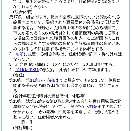
ては、規則の定めるところにより、任命権者の承認を受け
なければならない。
(組合休暇)
第17条
組合休暇は、職員が公務に支障のないと認められる
範囲内において、登録された職員団体の業務又は活動に従
事する場合、登録された職員団体の規約に定める機関で、
市長が定めるものの構成員として当該機関の業務に従事す
る場合又は登録された職員団体の加入する上部団体のこれ
らの機関に相当する機関の業務で当該職員団体の業務と認
められるものに従事する場合における休暇とする。
2
前項
に規定する組合休暇は、任命権者の許可を得なければ
ならない。
3
組合休暇の期間は、1の年において、20日以内とする。
4
第15条第3項
の規定は、組合休暇について準用する。
(委任)
第18条
第11条
から
前条
までに規定するもののほか、休暇に
関する手続その他の休暇に関し必要な事項は、規則で定め
る。
(会計年度任用職員の勤務時間、休暇等)
第19条
法第22条の2第1項に規定する会計年度任用職員の勤
務時間及び休暇等については、
第2条
から
前条
までの規定に
かかわらず、その職務の性質等を考慮して、規則で定める
基準に従い、任命権者が定める。
附
則
(施行期日)