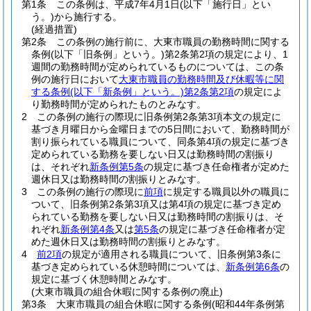
第1条
この条例は、平成7年4月1日
(以下「施行日」とい
う。)
から施行する。
(経過措置)
第2条
この条例の施行前に、大東市職員の勤務時間に関する
条例
(以下「旧条例」という。)
第2条第2項の規定により、1
週間の勤務時間が定められているものについては、この条
例の施行日において
大東市職員の勤務時間及び休暇等に関
する条例
(以下「新条例」という。)
第2条第2項
の規定によ
り勤務時間が定められたものとみなす。
2
この条例の施行の際現に旧条例第2条第3項本文の規定に
基づき月曜日から金曜日までの5日間において、勤務時間が
割り振られている職員について、同条第4項の規定に基づき
定められている勤務を要しない日又は勤務時間の割振り
は、それぞれ
新条例第5条
の規定に基づき任命権者が定めた
週休日又は勤務時間の割振りとみなす。
3
この条例の施行の際現に
前項
に規定する職員以外の職員に
ついて、旧条例第2条第3項又は第4項の規定に基づき定め
られている勤務を要しない日又は勤務時間の割振りは、そ
れぞれ
新条例第4条
又は
第5条
の規定に基づき任命権者が定
めた週休日又は勤務時間の割振りとみなす。
4
前2項
の規定が適用される職員について、旧条例第3条に
基づき定められている休憩時間については、
新条例第6条
の
規定に基づく休憩時間とみなす。
(大東市職員の組合休暇に関する条例の廃止)
第3条
大東市職員の組合休暇に関する条例
(昭和44年条例第