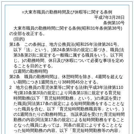
○大東市職員の勤務時間及び休暇等に関する条例
平成7年3月28日
条例第10号
大東市職員の勤務時間に関する条例(昭和31年条例第38号)
の全部を改正する。
(目的)
第1条
この条例は、地方公務員法
(昭和25年法律第261号。
以下「法」という。)
第24条第5項の規定に基づき、職員
(法
第3条第2項に規定する一般職に属する職員をいう。以下同
じ。)
の勤務時間、休日及び休暇について必要な事項を定め
ることを目的とする。
(1週間の勤務時間)
第2条
職員の勤務時間は、休憩時間を除き、4週間を超えな
い期間につき1週間当たり38時間45分とする。
2
地方公務員の育児休業等に関する法律
(平成3年法律第110
号)
第10条第3項の規定により同条第1項に規定する育児短
時間勤務
(以下「育児短時間勤務」という。)
の承認を受け
た職員
(同法第17条の規定による短時間勤務をすることとな
った職員を含む。以下「育児短時間勤務職員等」という。)
の1週間当たりの勤務時間は、当該承認を受けた育児短時間
勤務の内容
(同法第17条の規定による短時間勤務をすること
となった職員にあっては、同条の規定によりすることとな
った短時間勤務の内容。以下「育児短時間勤務等の内容」