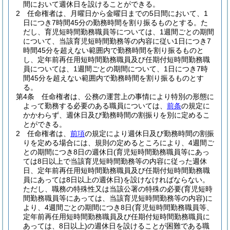
間において週休日を設けることができる。
2
任命権者は、月曜日から金曜日までの5日間において、1
日につき7時間45分の勤務時間を割り振るものとする。
た
だし、育児短時間勤務職員等については、1週間ごとの期間
について、当該育児短時間勤務等の内容に従い1日につき7
時間45分を超えない範囲内で勤務時間を割り振るものと
し、定年前再任用短時間勤務職員及び任期付短時間勤務職
員については、1週間ごとの期間について、1日につき7時
間45分を超えない範囲内で勤務時間を割り振るものとす
る。
第4条
任命権者は、公務の運営上の事情により特別の形態に
よって勤務する必要のある職員については、
前条
の規定に
かかわらず、週休日及び勤務時間の割振りを別に定めるこ
とができる。
2
任命権者は、
前項
の規定により週休日及び勤務時間の割振
りを定める場合には、規則の定めるところにより、4週間ご
との期間につき8日の週休日
(育児短時間勤務職員等にあっ
ては8日以上で当該育児短時間勤務等の内容に従った週休
日、定年前再任用短時間勤務職員及び任期付短時間勤務職
員にあっては8日以上の週休日)
を設けなければならない。
ただし、職務の特殊性又は当該公署の特殊の必要
(育児短時
間勤務職員等にあっては、当該育児短時間勤務等の内容)
に
より、4週間ごとの期間につき8日
(育児短時間勤務職員等、
定年前再任用短時間勤務職員及び任期付短時間勤務職員に
あっては、8日以上)
の週休日を設けることが困難である職