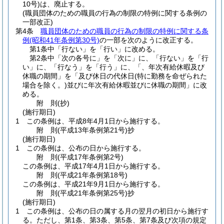
10号)
は、廃止する。
(職員団体のための職員の行為の制限の特例に関する条例の
一部改正)
第4条
職員団体のための職員の行為の制限の特例に関する条
例
(昭和41年条例第30号)
の一部を次のように改正する。
第1条中「行ない」を「行い」に改める。
第2条中「次の各号に」を「次に」に、「行ない」を「行
い」に、「行なう」を「行う」に、「、年次有給休暇及び
休職の期間」を「及び休日の代休日
(特に勤務を命ぜられた
場合を除く。)
並びに年次有給休暇並びに休職の期間」に改
める。
附
則
(抄)
(施行期日)
1
この条例は、平成8年4月1日から施行する。
附
則
(平成13年
条例第21号)
抄
(施行期日)
1
この条例は、公布の日から施行する。
附
則
(平成17年
条例第2号)
この条例は、平成17年4月1日から施行する。
附
則
(平成21年
条例第18号)
この条例は、平成21年9月1日から施行する。
附
則
(平成21年
条例第25号)
抄
(施行期日)
1
この条例は、公布の日の属する月の翌月の初日から施行す
る。
ただし、第1条、第3条、第5条、第7条及び次項の規定