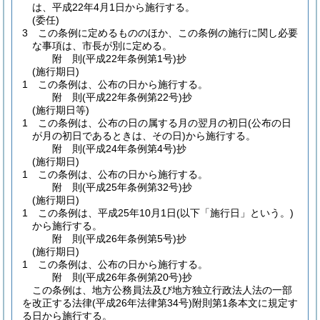
は、平成22年4月1日から施行する。
(委任)
3
この条例に定めるもののほか、この条例の施行に関し必要
な事項は、市長が別に定める。
附
則
(平成22年
条例第1号)
抄
(施行期日)
1
この条例は、公布の日から施行する。
附
則
(平成22年
条例第22号)
抄
(施行期日等)
1
この条例は、公布の日の属する月の翌月の初日
(公布の日
が月の初日であるときは、その日)
から施行する。
附
則
(平成24年
条例第4号)
抄
(施行期日)
1
この条例は、公布の日から施行する。
附
則
(平成25年
条例第32号)
抄
(施行期日)
1
この条例は、平成25年10月1日
(以下「施行日」という。)
から施行する。
附
則
(平成26年
条例第5号)
抄
(施行期日)
1
この条例は、公布の日から施行する。
附
則
(平成26年
条例第20号)
抄
この条例は、地方公務員法及び地方独立行政法人法の一部
を改正する法律
(平成26年法律第34号)
附則第1条本文に規定す
る日から施行する。