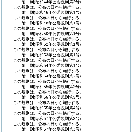
附
則
(昭和44年
公委規則第2号)
この規則は、公布の日から施行する。
附
則
(昭和46年
公委規則第1号)
この規則は、公布の日から施行する。
附
則
(昭和48年
公委規則第1号)
この規則は、公布の日から施行する。
附
則
(昭和50年
公委規則第1号)
この規則は、公布の日から施行する。
附
則
(昭和52年
公委規則第1号)
この規則は、公布の日から施行する。
附
則
(昭和53年
公委規則第1号)
この規則は、公布の日から施行する。
附
則
(昭和54年
公委規則第1号)
この規則は、公布の日から施行する。
附
則
(昭和54年
公委規則第2号)
この規則は、公布の日から施行する。
附
則
(昭和55年
公委規則第2号)
この規則は、公布の日から施行する。
附
則
(昭和55年
公委規則第3号)
この規則は、公布の日から施行する。
附
則
(昭和55年
公委規則第4号)
この規則は、公布の日から施行する。
附
則
(昭和57年
公委規則第2号)
この規則は、公布の日から施行する。
附
則
(昭和57年
公委規則第3号)