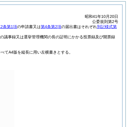
昭和41年10月20日
公委規則第2号
2条第1項
の申請書又は
第4条第2項
の届出書はそれぞれ
別記様式第
の議事録又は選挙管理機関の長の証明にかかる投票録及び開票録
べてA4版を縦長に用い左横書きとする。