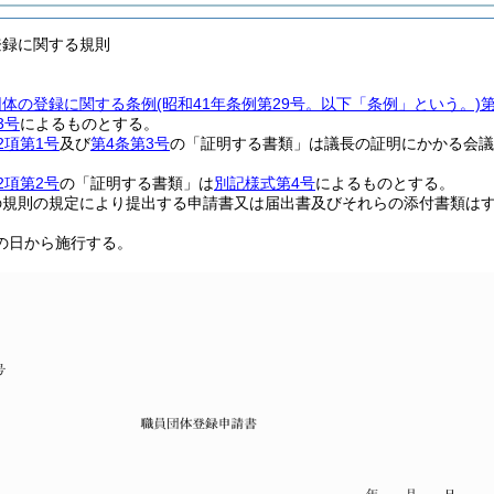
登録に関する規則
団体の登録に関する条例
(昭和41年条例第29号。以下「条例」という。)
第
3号
によるものとする。
2項第1号
及び
第4条第3号
の「証明する書類」は議長の証明にかかる会議
2項第2号
の「証明する書類」は
別記様式第4号
によるものとする。
の規則の規定により提出する申請書又は届出書及びそれらの添付書類はす
の日から施行する。