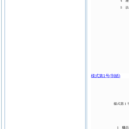
様式第1号
(別紙)