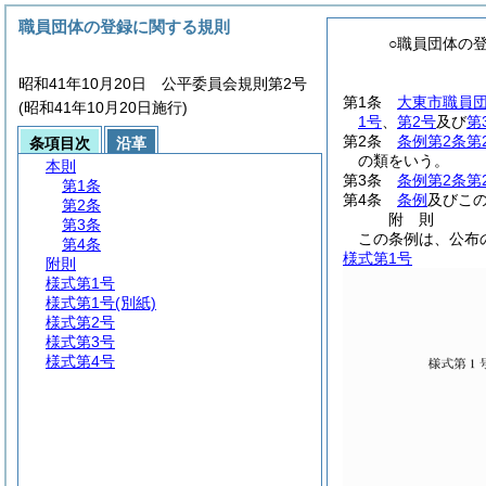
職員団体の登録に関する規則
○職員団体の
昭和41年10月20日 公平委員会規則第2号
第1条
大東市職員
(昭和41年10月20日施行)
1号
、
第2号
及び
第
第2条
条例第2条第
条項目次
沿革
の類をいう。
本則
第3条
条例第2条第
第1条
第4条
条例
及びこ
第2条
附
則
第3条
この条例は、公布
第4条
様式第1号
附則
様式第1号
様式第1号
(別紙)
様式第2号
様式第3号
様式第4号