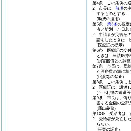
第4条
この条例の
2
市長は、
前項
の
するものとする。
(助成の適用)
第5条
第3条
の規定
者と離別した日若
2
申請者が災害そ
請をしたときは、
(医療証の提示)
第6条
医療証の交
ときは、当該医療
(損害賠償との調整
第7条
市長は、受
た医療費の額に相
(譲渡等の禁止)
第8条
この条例に
2
医療証は、譲渡
(不正利得の返還等
第9条
市長は、偽
当する金額の全部
(届出義務)
第10条
受給者は、
2
受給者が死亡し
らない。
(事実の調査)