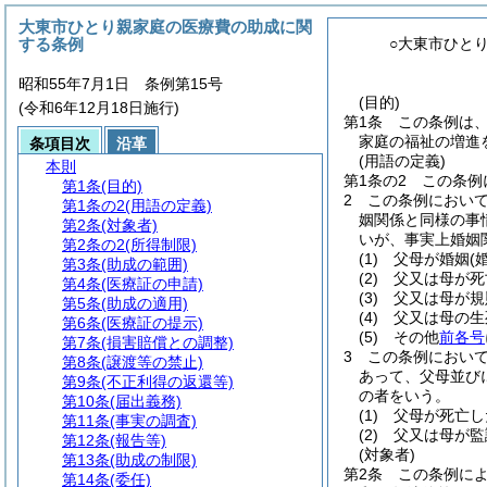
大東市ひとり親家庭の医療費の助成に関
する条例
○大東市ひと
昭和55年7月1日 条例第15号
(目的)
(令和6年12月18日施行)
第1条
この条例は
家庭の福祉の増進
条項目次
沿革
(用語の定義)
本則
第1条の2
この条例
第1条
(目的)
2
この条例におい
第1条の2
(用語の定義)
姻関係と同様の事
第2条
(対象者)
いが、事実上婚姻
第2条の2
(所得制限)
(1)
父母が婚姻
(
第3条
(助成の範囲)
(2)
父又は母が死
第4条
(医療証の申請)
(3)
父又は母が規
第5条
(助成の適用)
(4)
父又は母の生
第6条
(医療証の提示)
(5)
その他
前各号
第7条
(損害賠償との調整)
3
この条例におい
第8条
(譲渡等の禁止)
あって、父母並び
第9条
(不正利得の返還等)
の者をいう。
第10条
(届出義務)
(1)
父母が死亡し
第11条
(事実の調査)
(2)
父又は母が監
第12条
(報告等)
(対象者)
第13条
(助成の制限)
第2条
この条例に
第14条
(委任)