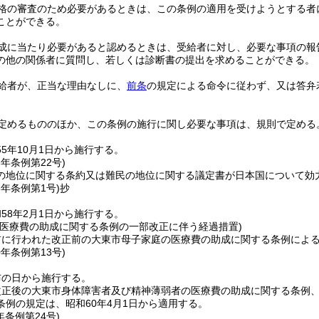
格の審査のため必要があるときは、この条例の適用を受けようとする者
ことができる。
成に当たり必要があると認めるときは、受給者に対し、必要な事項の報
の他の関係者に質問し、若しくは診断書の提出を求めることができる。
給者が、正当な理由なしに、
前条
の規定による命令に従わず、又は答弁
。
定めるもののほか、この条例の施行に関し必要な事項は、規則で定める
5年10月1日から施行する。
6年
条例第22号)
の地位に関する条約又は難民の地位に関する議定書が日本国について効
8年
条例第1号)
抄
58年2月1日から施行する。
の医療費の助成に関する条例の一部改正に伴う経過措置)
前に行われた改正前の大東市母子家庭の医療費の助成に関する条例によ
0年
条例第13号)
布の日から施行する。
改正後の大東市身体障害者及び精神薄弱者の医療費の助成に関する条例
条例の規定は、昭和60年4月1日から適用する。
年
条例第24号)