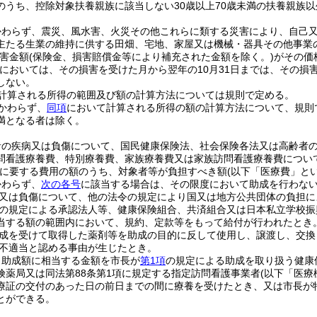
のうち、控除対象扶養親族に該当しない30歳以上70歳未満の扶養親族以
かわらず、震災、風水害、火災その他これらに類する災害により、自己
主たる生業の維持に供する田畑、宅地、家屋又は機械・器具その他事業
害金額
(保険金、損害賠償金等により補充された金額を除く。)
がその価
においては、その損害を受けた月から翌年の10月31日までは、その損
しない。
計算される所得の範囲及び額の計算方法については規則で定める。
かわらず、
同項
において計算される所得の額の計算方法について、規則
満となる者は除く。
者の疾病又は負傷について、国民健康保険法、社会保険各法又は高齢者
問看護療養費、特別療養費、家族療養費又は家族訪問看護療養費につい
に要する費用の額のうち、対象者等が負担すべき額
(以下「医療費」とい
かわらず、
次の各号
に該当する場合は、その限度において助成を行わな
又は負傷について、他の法令の規定により国又は地方公共団体の負担に
の規定による承認法人等、健康保険組合、共済組合又は日本私立学校振
当する額の範囲内において、規約、定款等をもって給付が行われたとき
成を受けて取得した薬剤等を助成の目的に反して使用し、譲渡し、交換
不適当と認める事由が生じたとき。
、助成額に相当する金額を市長が
第1項
の規定による助成を取り扱う健康
険薬局又は同法第88条第1項に規定する指定訪問看護事業者
(以下「医療
療証の交付のあった日の前日までの間に療養を受けたとき、又は市長が
とができる。