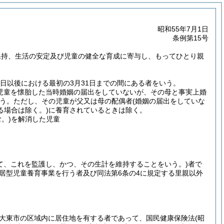
昭和55年7月1日
条例第15号
保持、生活の安定及び児童の健全な育成に寄与し、もってひとり親
日以後における最初の3月31日までの間にある者をいう。
が児童を懐胎した当時婚姻の届出をしていないが、その母と事実上婚
う。
ただし、その児童が父又は母の配偶者
(婚姻の届出をしていな
る場合は除く。)
に養育されているときは除く。
。)
を解消した児童
て、これを監護し、かつ、その生計を維持することをいう。)
者で
住居型児童養育事業を行う者及び同法第6条の4に規定する里親以外
大東市の区域内に居住地を有する者であって、国民健康保険法
(昭