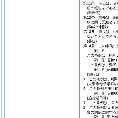
第11条
市長は、資
項の報告を求める
(報告等)
第12条
市長は、助
項に関し受給者そ
(助成の制限)
第13条
市長は、受
ないことができる
(委任)
第14条
この条例に
附
則
この条例は、昭和5
附
則
(昭和5
この条例は、難民
附
則
(昭和5
(施行日)
1
この条例は、昭和
(大東市母子家庭
4
この条例の施行
附
則
(昭和6
(施行期日等)
1
この条例は、公
2
この条例による
費の助成に関する
附
則
(平成3