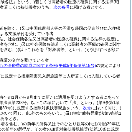
保険各法」という。)
若しくは高齢者の医療の確保に関する法律
(昭
者若しくは被扶養者のうち、
次の各号
に掲げる者とする。
者を除く。)
又は中国残留邦人等の円滑な帰国の促進並びに永住帰
よる支援給付を受けている者
法、社会保険各法又は高齢者の医療の確保に関する法律の規定に
者を含む。)
又は社会保険各法若しくは高齢者の医療の確保に関す
を含む。)
(以下これらを「対象者等」という。)
が負担すべき額に
療証の交付を受けている者
もの医療費の助成に関する条例
(平成5年条例第15号)
の規定により
項に規定する指定障害児入所施設等に入所若しくは入院している者
(各年の1月から9月までに新たに適用を受けようとする者にあって
6年法律第238号。以下この項において「法」という。)
第9条第1項
33号)
に規定する控除対象扶養親族をいう。
次号
において同じ。)
において同じ。)
以外のものをいう。)
及び生計維持児童
(法第9条第1
であるとき。
者を含む。)
の前年の所得又はそのひとり親等の民法
(明治29年法
ものの前年の所得が、その者の加算対象扶養親族等
(法第10条に規定