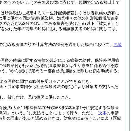
外のものをいう。)
の有無及び数に応じて、規則で定める額以上で
又は所得税法に規定する同一生計配偶者若しくは扶養親族の所有に
の用に供する固定資産
(鉱業権、漁業権その他の無形減価償却資産
格のおおむね2分の1以上である損害を受けた者
(以下「被災者」と
害を受けた年の前年の所得における当該被災者の所得に関しては、
で定める所得の額の計算方法の特例を適用した場合において、
同項
の医療の確保に関する法律の規定による療養の給付、保険外併用療
て保険給付が行われた場合
(食事療養又は生活療養に係る給付を除
う。)
から規則で定める一部自己負担額を控除した額を助成する。
い。
よる医療に関する給付を受けることができるとき。
興・共済事業団から社会保険各法の規定により対象者の支払った
。
し、貸し付け、又は担保に供したとき。
保険法
(大正11年法律第70号)
第63条第3項第1号に規定する保険医
機関」という。)
に支払うことによって行う。
ただし、
次条
の申請
特別の理由があると認めるときは、対象者に支払うことにより医療