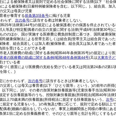
号)
による被保険者又は規則で定める社会保険に関する法律
(以下「社会
)
による被保険者
(日雇特例被保険者を含む。以下同じ。)
、組合員、加入
の父又は母及び児童
育者が養育する
前条第3項各号
に掲げる児童
かわらず、
次の各号
に該当する者は対象者としない。
昭和25年法律第144号)
の規定による被保護者
(その保護を停止されている
邦人等及び特定配偶者の自立の支援に関する法律
(平成6年法律第30号)
に
もののほか、国が実施する医療費公費負担制度に基づき、国民健康保険
国民健康保険法による世帯主若しくは組合員
(世帯主又は組合員であった
保険者、組合員若しくは加入者
(被保険者、組合員又は加入者であった者
負担を受けることができる者
市老人医療費の助成に関する条例
(昭和46年条例第35号)
の規定により医
害者の医療費の助成に関する条例
(昭和48年条例第44号)
又は
大東市子ど
受けている者
基づく措置により医療費の支給を受けている者又は同法第24条の2第1
を除く。)
定にかかわらず、
次の各号
に該当するときは対象者としない。
の父若しくは母又は養育者
(以下「ひとり親等」という。)
の前年の所得
。以下同じ。)
が、その者の加算対象扶養親族等
(児童扶養手当法
(昭和3
に規定する扶養親族等のうち、控除対象扶養親族
(所得税法
(昭和40年法律第
歳以上70歳未満の扶養親族
(所得税法に規定する扶養親族をいう。
次号
に規定する児童をいう。)
の有無及び数に応じて、規則で定める額以上
配偶者
(婚姻の届出をしていないが、事実上婚姻関係と同様の事情にある
7条第1項に定める扶養義務者で、そのひとり親等と生計を同じくする