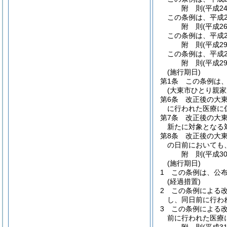
附
則
(平成2
この条例は、平成2
附
則
(平成2
この条例は、平成2
附
則
(平成2
この条例は、平成2
附
則
(平成2
(施行期日)
第1条
この条例は、
(大東市ひとり親
第6条
改正後の大
に行われた医療に
第7条
改正後の大
新たに対象となる
第8条
改正後の大東
の日前においても
附
則
(平成3
(施行期日)
1
この条例は、公
(経過措置)
2
この条例による改
し、同日前に行わ
3
この条例による改
前に行われた医療