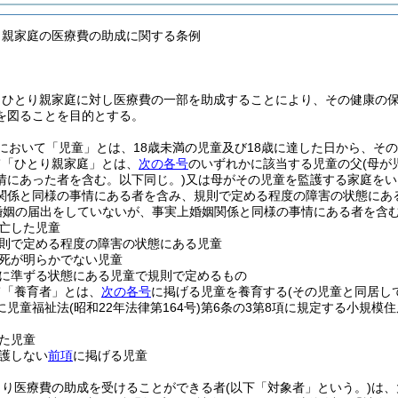
り親家庭の医療費の助成に関する条例
、ひとり親家庭に対し医療費の一部を助成することにより、その健康の
を図ることを目的とする。
において「児童」とは、18歳未満の児童及び18歳に達した日から、その
て「ひとり親家庭」とは、
次の各号
のいずれかに該当する児童の父
(母
情にあった者を含む。以下同じ。)
又は母がその児童を監護する家庭をい
関係と同様の事情にある者を含み、規則で定める程度の障害の状態にあ
婚姻の届出をしていないが、事実上婚姻関係と同様の事情にある者を含む
亡した児童
則で定める程度の障害の状態にある児童
死が明らかでない児童
に準ずる状態にある児童で規則で定めるもの
て「養育者」とは、
次の各号
に掲げる児童を養育する
(その児童と同居し
に児童福祉法
(昭和22年法律第164号)
第6条の3第8項に規定する小規模
た児童
護しない
前項
に掲げる児童
より医療費の助成を受けることができる者
(以下「対象者」という。)
は、