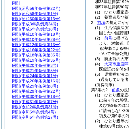
和33年法律第192
附則
和57年法律第80号
附則
(昭和56年条例第22号)
(1)
ひとり親家庭
附則
(昭和58年条例第1号)
(2)
養育者及び養
附則
(昭和60年条例第13号)
2
前項
の規定にか
附則
(平成3年条例第24号)
(1)
生活保護法
(
附則
(平成6年条例第18号)
国した中国残留
附則
(平成10年条例第18号)
(2)
前号
に掲げる
附則
(平成10年条例第28号)
より、対象者、
附則
(平成12年条例第13号)
る法律による被
附則
(平成16年条例第22号)
ついて全額公費
附則
(平成18年条例第35号)
(3)
廃止前の大東
附則
(平成19年条例第35号)
(4)
大東市重度障
附則
(平成20年条例第3号)
医療証の交付を
附則
(平成21年条例第5号)
(5)
児童福祉法に
附則
(平成24年条例第1号)
(通所している者
附則
(平成26年条例第16号)
(所得制限)
附則
(平成29年条例第8号)
第2条の2
前条
の規
附則
(平成29年条例第22号)
(1)
ひとり親家庭
附則
(平成30年条例第18号)
は前々年の所得
附則
(平成31年条例第7号)
及び第9条の2
附則
(令和2年条例第31号)
に該当しない30
附則
(令和5年条例第4号)
項及び第9条の2
附則
(令和6年条例第27号)
(2)
ひとり親等の
律第89号)
第87