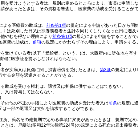
適用を受けようとする者は、規則の定めるところにより、市長に申請し
申請があったときは、その資格を審査し、医療費の助成を受けることが
による医療費の助成は、
前条第1項
の規定による申請があった日から開
しくは死別した日又は扶養義務者と生計を同じくしなくなった日に遡及
の他やむを得ない理由により
前条第1項
の規定による申請をすることがで
医療費の助成は、
前項
の規定にかかわらずその理由により、申請をする
付を受けている者
(以下「受給者」という。)
は、大阪府内に所在地を有す
機関に医療証を提示しなければならない。
)
給者が疾病又は負傷に関し損害賠償を受けたときは、
第3条
の規定により
当する金額を返還させることができる。
よる助成を受ける権利は、譲渡又は担保に供することはできない。
し、又は貸与してはならない。
)
りその他の不正の手段により医療費の助成を受けた者又は
前条
の規定に
又は一部の返還又は支払を請求することができる。
住所、氏名その他規則で定める事項に変更があったときは、規則で定め
たときは、戸籍法
(昭和22年法律第224号)
の規定による死亡の届出義務者