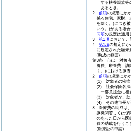
する扶養親族等
あるとき。
2
前項
の規定にか
係る住宅、家財、
を除く。)
につき被
いう。)
がある場合
同項
の規定は適用
3
第1項
において、
4
第1項
の規定にか
に規定された額未
(助成の範囲)
第3条
市は、対象
養費、療養費、訪
く。)
における療養
2
前項
の規定にか
(1)
対象者の疾病
(2)
社会保険各法
一部負担金に相
(3)
対象者が、助
(4)
その他市長が
3
医療費の助成は
療機関若しくは保
のあった日から医
費の助成を行うこ
(医療証の申請)