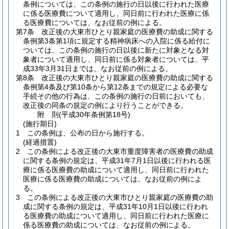
条例については、この条例の施行の日以後に行われた医療
に係る医療費について適用し、同日前に行われた医療に係
る医療費については、なお従前の例による。
第7条
改正後の大東市ひとり親家庭の医療費の助成に関する
条例第3条第1項に規定する精神病床への入院に係る給付に
ついては、この条例の施行の日以後に新たに対象となる対
象者について適用し、同日前に係る対象者については、平
成33年3月31日までは、なお従前の例による。
第8条
改正後の大東市ひとり親家庭の医療費の助成に関する
条例第4条及び第10条から第12条までの規定による必要な
手続その他の行為は、この条例の施行の日前においても、
改正後の同条の規定の例により行うことができる。
附
則
(平成30年
条例第18号)
(施行期日)
1
この条例は、公布の日から施行する。
(経過措置)
2
この条例による改正後の大東市重度障害者の医療費の助成
に関する条例の規定は、平成31年7月1日以後に行われる医
療に係る医療費の助成について適用し、同日前に行われた
医療に係る医療費の助成については、なお従前の例によ
る。
3
この条例による改正後の大東市ひとり親家庭の医療費の助
成に関する条例の規定は、平成31年10月1日以後に行われ
る医療費の助成について適用し、同日前に行われた医療に
係る医療費の助成については、なお従前の例による。