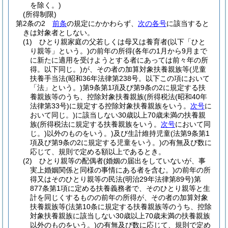
を除く。)
(所得制限)
第2条の2
前条
の規定にかかわらず、
次の各号
に該当すると
きは対象者としない。
(1)
ひとり親家庭の父若しくは母又は養育者
(以下「ひと
り親等」という。)
の前年の所得
(各年の1月から9月まで
に新たに適用を受けようとする者にあっては前々年の所
得。以下同じ。)
が、その者の加算対象扶養親族等
(児童
扶養手当法
(昭和36年法律第238号。以下この項において
「法」という。)
第9条第1項及び第9条の2に規定する扶
養親族等のうち、控除対象扶養親族
(所得税法
(昭和40年
法律第33号)
に規定する控除対象扶養親族をいう。
次号
に
おいて同じ。)
に該当しない30歳以上70歳未満の扶養親
族
(所得税法に規定する扶養親族をいう。
次号
において同
じ。)
以外のものをいう。)
及び生計維持児童
(法第9条第1
項及び第9条の2に規定する児童をいう。)
の有無及び数に
応じて、規則で定める額以上であるとき。
(2)
ひとり親等の配偶者
(婚姻の届出をしていないが、事
実上婚姻関係と同様の事情にある者を含む。)
の前年の所
得又はそのひとり親等の民法
(明治29年法律第89号)
第
877条第1項に定める扶養義務者で、そのひとり親等と生
計を同じくするものの前年の所得が、その者の加算対象
扶養親族等
(法第10条に規定する扶養親族等のうち、控除
対象扶養親族に該当しない30歳以上70歳未満の扶養親族
以外のものをいう。)
の有無及び数に応じて、規則で定め