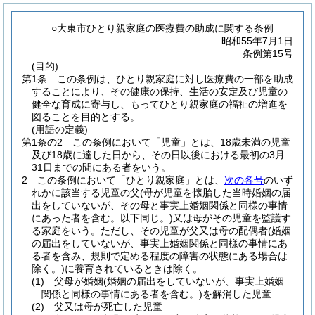
○大東市ひとり親家庭の医療費の助成に関する条例
昭和55年7月1日
条例第15号
(目的)
第1条
この条例は、ひとり親家庭に対し医療費の一部を助成
することにより、その健康の保持、生活の安定及び児童の
健全な育成に寄与し、もってひとり親家庭の福祉の増進を
図ることを目的とする。
(用語の定義)
第1条の2
この条例において「児童」とは、18歳未満の児童
及び18歳に達した日から、その日以後における最初の3月
31日までの間にある者をいう。
2
この条例において「ひとり親家庭」とは、
次の各号
のいず
れかに該当する児童の父
(母が児童を懐胎した当時婚姻の届
出をしていないが、その母と事実上婚姻関係と同様の事情
にあった者を含む。以下同じ。)
又は母がその児童を監護す
る家庭をいう。
ただし、その児童が父又は母の配偶者
(婚姻
の届出をしていないが、事実上婚姻関係と同様の事情にあ
る者を含み、規則で定める程度の障害の状態にある場合は
除く。)
に養育されているときは除く。
(1)
父母が婚姻
(婚姻の届出をしていないが、事実上婚姻
関係と同様の事情にある者を含む。)
を解消した児童
(2)
父又は母が死亡した児童