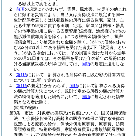
る額以上であるとき。
2
前項
の規定にかかわらず、震災、風水害、火災その他これ
らに類する災害により、自己又は所得税法に規定する同一
生計配偶者若しくは扶養親族の所有に係る住宅、家財、主
たる生業の維持に供する田畑、宅地、家屋又は機械・器具
その他事業の用に供する固定資産
(鉱業権、漁業権その他の
無形減価償却資産を除く。)
につき被害金額
(保険金、損害
賠償金等により補充された金額を除く。)
がその価格のおお
むね2分の1以上である損害を受けた者
(以下「被災者」とい
う。)
がある場合においては、その損害を受けた月から翌年
の10月31日までは、その損害を受けた年の前年の所得にお
ける当該被災者の所得に関しては、
同項
の規定は適用しな
い。
3
第1項
において、計算される所得の範囲及び額の計算方法
については規則で定める。
4
第1項
の規定にかかわらず、
同項
において計算される所得
の額の計算方法について、規則で定める所得の額の計算方
法の特例を適用した場合において、
同項
に規定された額未
満となる者は除く。
(助成の範囲)
第3条
市は、対象者の疾病又は負傷について、国民健康保険
法、社会保険各法又は高齢者の医療の確保に関する法律の
規定による療養の給付、保険外併用療養費、療養費、訪問
看護療養費、特別療養費、家族療養費又は家族訪問看護療
養費について保険給付が行われた場合
(食事療養又は生活療