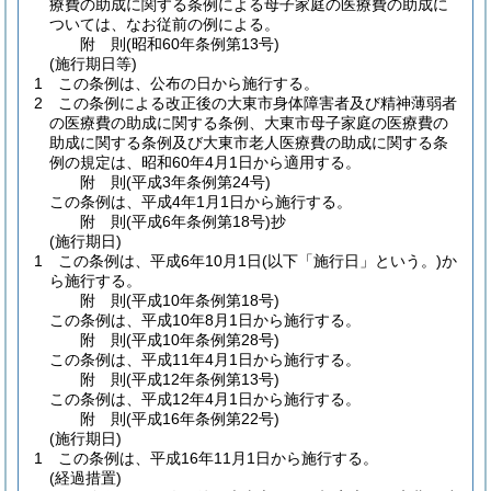
療費の助成に関する条例による母子家庭の医療費の助成に
ついては、なお従前の例による。
附
則
(昭和60年
条例第13号)
(施行期日等)
1
この条例は、公布の日から施行する。
2
この条例による改正後の大東市身体障害者及び精神薄弱者
の医療費の助成に関する条例、大東市母子家庭の医療費の
助成に関する条例及び大東市老人医療費の助成に関する条
例の規定は、昭和60年4月1日から適用する。
附
則
(平成3年
条例第24号)
この条例は、平成4年1月1日から施行する。
附
則
(平成6年
条例第18号)
抄
(施行期日)
1
この条例は、平成6年10月1日
(以下「施行日」という。)
か
ら施行する。
附
則
(平成10年
条例第18号)
この条例は、平成10年8月1日から施行する。
附
則
(平成10年
条例第28号)
この条例は、平成11年4月1日から施行する。
附
則
(平成12年
条例第13号)
この条例は、平成12年4月1日から施行する。
附
則
(平成16年
条例第22号)
(施行期日)
1
この条例は、平成16年11月1日から施行する。
(経過措置)