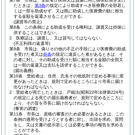
第7条
市長は、受給者が疾病又は負傷に関し損害賠償を受け
たときは、
第3条
の規定により助成すべき医療費の全部若し
くは一部を助成せず、又は既に助成した医療費の額に相当
する金額を返還させることができる。
(譲渡等の禁止)
第8条
この条例による助成を受ける権利は、譲渡又は担保に
供することはできない。
2
医療証は、譲渡し、又は貸与してはならない。
(不正利得の返還等)
第9条
市長は、偽りその他の不正の手段により医療費の助成
を受けた者又は
前条
の規定に違反した者があるときは、そ
の者に対し、その助成を受けた額に相当する金額の全部又
は一部の返還又は支払を請求することができる。
(届出義務)
第10条
受給者は、住所、氏名その他規則で定める事項に変
更があったときは、規則で定めるところにより市長に届け
出なければならない。
2
受給者が死亡したときは、戸籍法
(昭和22年法律第224号)
の規定による死亡の届出義務者が、規則で定めるところに
より、その旨を市長に届け出なければならない。
(事実の調査)
第11条
市長は、資格の審査のため必要があるときは、この
条例の適用を受けようとする者に対し、出頭を求め、質問
をし、又は文書の提示若しくは必要な事項の報告を求める
ことができる。