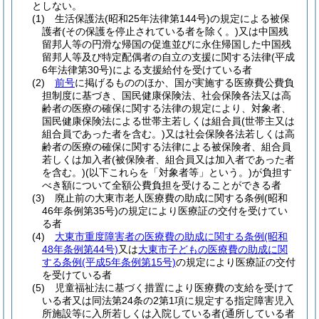
としない。
(1)
生活保護法
(昭和25年法律第144号)
の規定による被保
護者
(その保護を停止されている者を除く。)
又は中国残
留邦人等の円滑な帰国の促進並びに永住帰国した中国残
留邦人等及び特定配偶者の自立の支援に関する法律
(平成
6年法律第30号)
による支援給付を受けている者
(2)
前号
に掲げるもののほか、国が実施する医療費公費負
担制度に基づき、国民健康保険法、社会保険各法又は高
齢者の医療の確保に関する法律の規定により、対象者、
国民健康保険法による世帯主若しくは組合員
(世帯主又は
組合員であった者を含む。)
又は社会保険各法若しくは高
齢者の医療の確保に関する法律による被保険者、組合員
若しくは加入者
(被保険者、組合員又は加入者であった者
を含む。)
(以下これらを「対象者等」という。)
が負担す
べき額について全額公費負担を受けることができる者
(3)
廃止前の大東市老人医療費の助成に関する条例
(昭和
46年条例第35号)
の規定により医療証の交付を受けてい
る者
(4)
大東市重度障害者の医療費の助成に関する条例
(昭和
48年条例第44号)
又は
大東市子どもの医療費の助成に関
する条例
(平成5年条例第15号)
の規定により医療証の交付
を受けている者
(5)
児童福祉法に基づく措置により医療費の支給を受けて
いる者又は同法第24条の2第1項に規定する指定障害児入
所施設等に入所若しくは入院している者
(通所している者