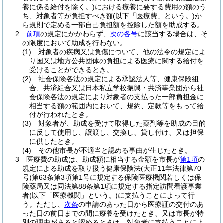
養に係る給付を除く。)
における療養に要する費用の額のう
ち、対象者等が負担すべき額
(以下「医療費」という。)
か
ら規則で定める一部自己負担額を控除した額を助成する。
2
前項
の規定にかかわらず、
次の各号
に該当する場合は、そ
の限度において助成を行わない。
(1)
対象者の疾病又は負傷について、他の法令の規定によ
り国又は地方公共団体の負担による医療に関する給付を
受けることができるとき。
(2)
社会保険各法の規定による承認法人等、健康保険組
合、共済組合又は日本私立学校振興・共済事業団から社
会保険各法の規定により対象者の支払った一部負担金に
相当する額の範囲内において、規約、定款等をもって給
付が行われたとき。
(3)
対象者が、助成を受けて取得した薬剤等を助成の目的
に反して使用し、譲渡し、交換し、貸し付け、又は担保
に供したとき。
(4)
その他市長が不適当と認める事由が生じたとき。
3
医療費の助成は、助成額に相当する金額を市長が
第1項
の
規定による助成を取り扱う健康保険法
(大正11年法律第70
号)
第63条第3項第1号に規定する保険医療機関若しくは保
険薬局又は同法第88条第1項に規定する指定訪問看護事業
者
(以下「医療機関」という。)
に支払うことによって行
う。
ただし、
次条
の申請のあった日から医療証の交付のあ
った日の前日までの間に療養を受けたとき、又は市長が特
別の理由があると認めるときは、対象者に支払うことによ