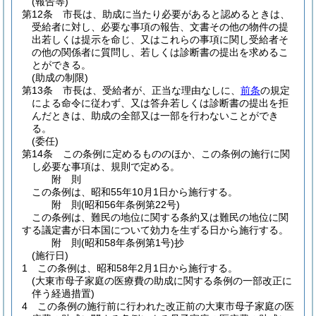
(報告等)
第12条
市長は、助成に当たり必要があると認めるときは、
受給者に対し、必要な事項の報告、文書その他の物件の提
出若しくは提示を命じ、又はこれらの事項に関し受給者そ
の他の関係者に質問し、若しくは診断書の提出を求めるこ
とができる。
(助成の制限)
第13条
市長は、受給者が、正当な理由なしに、
前条
の規定
による命令に従わず、又は答弁若しくは診断書の提出を拒
んだときは、助成の全部又は一部を行わないことができ
る。
(委任)
第14条
この条例に定めるもののほか、この条例の施行に関
し必要な事項は、規則で定める。
附
則
この条例は、昭和55年10月1日から施行する。
附
則
(昭和56年
条例第22号)
この条例は、難民の地位に関する条約又は難民の地位に関
する議定書が日本国について効力を生ずる日から施行する。
附
則
(昭和58年
条例第1号)
抄
(施行日)
1
この条例は、昭和58年2月1日から施行する。
(大東市母子家庭の医療費の助成に関する条例の一部改正に
伴う経過措置)
4
この条例の施行前に行われた改正前の大東市母子家庭の医