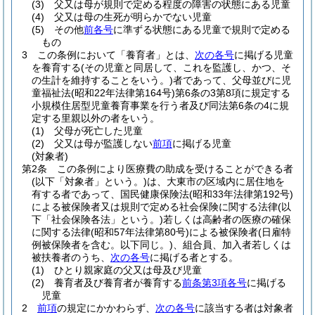
(3)
父又は母が規則で定める程度の障害の状態にある児童
(4)
父又は母の生死が明らかでない児童
(5)
その他
前各号
に準ずる状態にある児童で規則で定める
もの
3
この条例において「養育者」とは、
次の各号
に掲げる児童
を養育する
(その児童と同居して、これを監護し、かつ、そ
の生計を維持することをいう。)
者であって、父母並びに児
童福祉法
(昭和22年法律第164号)
第6条の3第8項に規定する
小規模住居型児童養育事業を行う者及び同法第6条の4に規
定する里親以外の者をいう。
(1)
父母が死亡した児童
(2)
父又は母が監護しない
前項
に掲げる児童
(対象者)
第2条
この条例により医療費の助成を受けることができる者
(以下「対象者」という。)
は、大東市の区域内に居住地を
有する者であって、国民健康保険法
(昭和33年法律第192号)
による被保険者又は規則で定める社会保険に関する法律
(以
下「社会保険各法」という。)
若しくは高齢者の医療の確保
に関する法律
(昭和57年法律第80号)
による被保険者
(日雇特
例被保険者を含む。以下同じ。)
、組合員、加入者若しくは
被扶養者のうち、
次の各号
に掲げる者とする。
(1)
ひとり親家庭の父又は母及び児童
(2)
養育者及び養育者が養育する
前条第3項各号
に掲げる
児童
2
前項
の規定にかかわらず、
次の各号
に該当する者は対象者