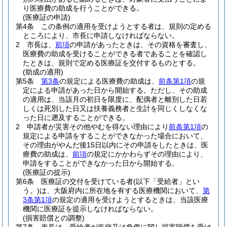
り医療費の助成を行うことができる。
(医療証の申請)
第4条
この条例の適用を受けようとする者は、規則の定める
ところにより、市長に申請しなければならない。
2
市長は、
前項
の申請があったときは、その資格を審査し、
医療費の助成を受けることができる者であることを確認し
たときは、規則で定める医療証を交付するものとする。
(助成の適用)
第5条
第3条
の規定による医療費の助成は、
前条第1項
の規
定による申請があった日から開始する。
ただし、その助成
の適用は、当該月の初日を限度に、配偶者と離別した日若
しくは死別した日又は扶養義務者と生計を同じくしなくな
った日に遡及することができる。
2
申請者が災害その他やむを得ない理由により
前条第1項
の
規定による申請をすることができなかった場合において、
その理由がやんだ後15日以内にその申請をしたときは、医
療費の助成は、
前項
の規定にかかわらずその理由により、
申請をすることができなかった日から開始する。
(医療証の提示)
第6条
医療証の交付を受けている者
(以下「受給者」とい
う。)
は、大阪府内に所在地を有する医療機関において、
第
3条第1項
の規定の適用を受けようとするときは、当該医療
機関に医療証を提示しなければならない。
(損害賠償との調整)