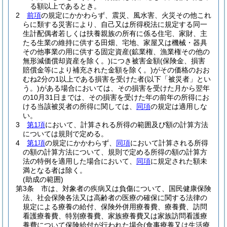
る額以上であるとき。
2
前項
の規定にかかわらず、震災、風水害、火災その他これ
らに類する災害により、自己又は所得税法に規定する同一
生計配偶者若しくは扶養親族の所有に係る住宅、家財、主
たる生業の維持に供する田畑、宅地、家屋又は機械・器具
その他事業の用に供する固定資産
(鉱業権、漁業権その他の
無形減価償却資産を除く。)
につき被害金額
(保険金、損害
賠償金等により補充された金額を除く。)
がその価格のおお
むね2分の1以上である損害を受けた者
(以下「被災者」とい
う。)
がある場合においては、その損害を受けた月から翌年
の10月31日までは、その損害を受けた年の前年の所得にお
ける当該被災者の所得に関しては、
同項
の規定は適用しな
い。
3
第1項
において、計算される所得の範囲及び額の計算方法
については規則で定める。
4
第1項
の規定にかかわらず、
同項
において計算される所得
の額の計算方法について、規則で定める所得の額の計算方
法の特例を適用した場合において、
同項
に規定された額未
満となる者は除く。
(助成の範囲)
第3条
市は、対象者の疾病又は負傷について、国民健康保険
法、社会保険各法又は高齢者の医療の確保に関する法律の
規定による療養の給付、保険外併用療養費、療養費、訪問
看護療養費、特別療養費、家族療養費又は家族訪問看護療
養費について保険給付が行われた場合
(食事療養又は生活療