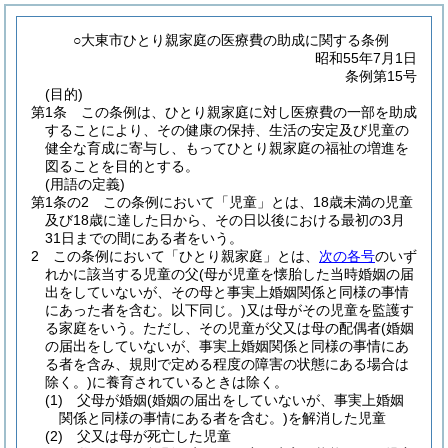
○大東市ひとり親家庭の医療費の助成に関する条例
昭和55年7月1日
条例第15号
(目的)
第1条
この条例は、ひとり親家庭に対し医療費の一部を助成
することにより、その健康の保持、生活の安定及び児童の
健全な育成に寄与し、もってひとり親家庭の福祉の増進を
図ることを目的とする。
(用語の定義)
第1条の2
この条例において「児童」とは、18歳未満の児童
及び18歳に達した日から、その日以後における最初の3月
31日までの間にある者をいう。
2
この条例において「ひとり親家庭」とは、
次の各号
のいず
れかに該当する児童の父
(母が児童を懐胎した当時婚姻の届
出をしていないが、その母と事実上婚姻関係と同様の事情
にあった者を含む。以下同じ。)
又は母がその児童を監護す
る家庭をいう。
ただし、その児童が父又は母の配偶者
(婚姻
の届出をしていないが、事実上婚姻関係と同様の事情にあ
る者を含み、規則で定める程度の障害の状態にある場合は
除く。)
に養育されているときは除く。
(1)
父母が婚姻
(婚姻の届出をしていないが、事実上婚姻
関係と同様の事情にある者を含む。)
を解消した児童
(2)
父又は母が死亡した児童