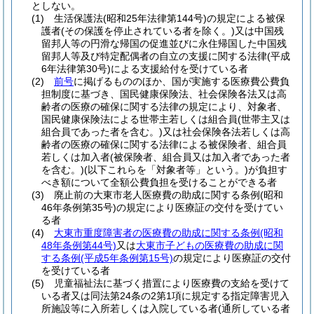
としない。
(1)
生活保護法
(昭和25年法律第144号)
の規定による被保
護者
(その保護を停止されている者を除く。)
又は中国残
留邦人等の円滑な帰国の促進並びに永住帰国した中国残
留邦人等及び特定配偶者の自立の支援に関する法律
(平成
6年法律第30号)
による支援給付を受けている者
(2)
前号
に掲げるもののほか、国が実施する医療費公費負
担制度に基づき、国民健康保険法、社会保険各法又は高
齢者の医療の確保に関する法律の規定により、対象者、
国民健康保険法による世帯主若しくは組合員
(世帯主又は
組合員であった者を含む。)
又は社会保険各法若しくは高
齢者の医療の確保に関する法律による被保険者、組合員
若しくは加入者
(被保険者、組合員又は加入者であった者
を含む。)
(以下これらを「対象者等」という。)
が負担す
べき額について全額公費負担を受けることができる者
(3)
廃止前の大東市老人医療費の助成に関する条例
(昭和
46年条例第35号)
の規定により医療証の交付を受けてい
る者
(4)
大東市重度障害者の医療費の助成に関する条例
(昭和
48年条例第44号)
又は
大東市子どもの医療費の助成に関
する条例
(平成5年条例第15号)
の規定により医療証の交付
を受けている者
(5)
児童福祉法に基づく措置により医療費の支給を受けて
いる者又は同法第24条の2第1項に規定する指定障害児入
所施設等に入所若しくは入院している者
(通所している者