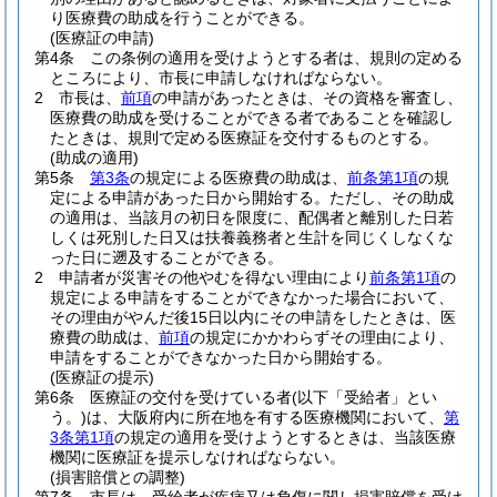
り医療費の助成を行うことができる。
(医療証の申請)
第4条
この条例の適用を受けようとする者は、規則の定める
ところにより、市長に申請しなければならない。
2
市長は、
前項
の申請があったときは、その資格を審査し、
医療費の助成を受けることができる者であることを確認し
たときは、規則で定める医療証を交付するものとする。
(助成の適用)
第5条
第3条
の規定による医療費の助成は、
前条第1項
の規
定による申請があった日から開始する。
ただし、その助成
の適用は、当該月の初日を限度に、配偶者と離別した日若
しくは死別した日又は扶養義務者と生計を同じくしなくな
った日に遡及することができる。
2
申請者が災害その他やむを得ない理由により
前条第1項
の
規定による申請をすることができなかった場合において、
その理由がやんだ後15日以内にその申請をしたときは、医
療費の助成は、
前項
の規定にかかわらずその理由により、
申請をすることができなかった日から開始する。
(医療証の提示)
第6条
医療証の交付を受けている者
(以下「受給者」とい
う。)
は、大阪府内に所在地を有する医療機関において、
第
3条第1項
の規定の適用を受けようとするときは、当該医療
機関に医療証を提示しなければならない。
(損害賠償との調整)