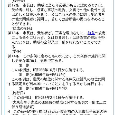
(報告等)
第12条
市長は、助成に当たり必要があると認めるときは、
受給者に対し、必要な事項の報告、文書その他の物件の提
出若しくは提示を命じ、又はこれらの事項に関し受給者そ
の他の関係者に質問し、若しくは診断書の提出を求めるこ
とができる。
(助成の制限)
第13条
市長は、受給者が、正当な理由なしに、
前条
の規定
による命令に従わず、又は答弁若しくは診断書の提出を拒
んだときは、助成の全部又は一部を行わないことができ
る。
(委任)
第14条
この条例に定めるもののほか、この条例の施行に関
し必要な事項は、規則で定める。
附
則
この条例は、昭和55年10月1日から施行する。
附
則
(昭和56年
条例第22号)
この条例は、難民の地位に関する条約又は難民の地位に関
する議定書が日本国について効力を生ずる日から施行する。
附
則
(昭和58年
条例第1号)
抄
(施行日)
1
この条例は、昭和58年2月1日から施行する。
(大東市母子家庭の医療費の助成に関する条例の一部改正に
伴う経過措置)
4
この条例の施行前に行われた改正前の大東市母子家庭の医