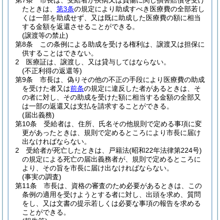
第7条
市長は、受給者が疾病又は負傷に関し損害賠償を受け
たときは、
第3条
の規定により助成すべき医療費の全部若し
くは一部を助成せず、又は既に助成した医療費の額に相当
する金額を返還させることができる。
(譲渡等の禁止)
第8条
この条例による助成を受ける権利は、譲渡又は担保に
供することはできない。
2
医療証は、譲渡し、又は貸与してはならない。
(不正利得の返還等)
第9条
市長は、偽りその他の不正の手段により医療費の助成
を受けた者又は
前条
の規定に違反した者があるときは、そ
の者に対し、その助成を受けた額に相当する金額の全部又
は一部の返還又は支払を請求することができる。
(届出義務)
第10条
受給者は、住所、氏名その他規則で定める事項に変
更があったときは、規則で定めるところにより市長に届け
出なければならない。
2
受給者が死亡したときは、戸籍法
(昭和22年法律第224号)
の規定による死亡の届出義務者が、規則で定めるところに
より、その旨を市長に届け出なければならない。
(事実の調査)
第11条
市長は、資格の審査のため必要があるときは、この
条例の適用を受けようとする者に対し、出頭を求め、質問
をし、又は文書の提示若しくは必要な事項の報告を求める
ことができる。