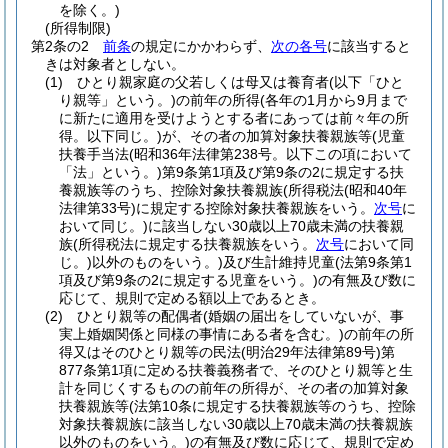
を除く。)
(所得制限)
第2条の2
前条
の規定にかかわらず、
次の各号
に該当すると
きは対象者としない。
(1)
ひとり親家庭の父若しくは母又は養育者
(以下「ひと
り親等」という。)
の前年の所得
(各年の1月から9月まで
に新たに適用を受けようとする者にあっては前々年の所
得。以下同じ。)
が、その者の加算対象扶養親族等
(児童
扶養手当法
(昭和36年法律第238号。以下この項において
「法」という。)
第9条第1項及び第9条の2に規定する扶
養親族等のうち、控除対象扶養親族
(所得税法
(昭和40年
法律第33号)
に規定する控除対象扶養親族をいう。
次号
に
おいて同じ。)
に該当しない30歳以上70歳未満の扶養親
族
(所得税法に規定する扶養親族をいう。
次号
において同
じ。)
以外のものをいう。)
及び生計維持児童
(法第9条第1
項及び第9条の2に規定する児童をいう。)
の有無及び数に
応じて、規則で定める額以上であるとき。
(2)
ひとり親等の配偶者
(婚姻の届出をしていないが、事
実上婚姻関係と同様の事情にある者を含む。)
の前年の所
得又はそのひとり親等の民法
(明治29年法律第89号)
第
877条第1項に定める扶養義務者で、そのひとり親等と生
計を同じくするものの前年の所得が、その者の加算対象
扶養親族等
(法第10条に規定する扶養親族等のうち、控除
対象扶養親族に該当しない30歳以上70歳未満の扶養親族
以外のものをいう。)
の有無及び数に応じて、規則で定め