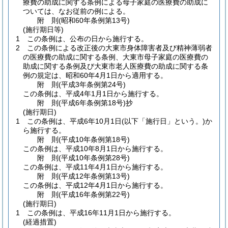
療費の助成に関する条例による母子家庭の医療費の助成に
ついては、なお従前の例による。
附
則
(昭和60年
条例第13号)
(施行期日等)
1
この条例は、公布の日から施行する。
2
この条例による改正後の大東市身体障害者及び精神薄弱者
の医療費の助成に関する条例、大東市母子家庭の医療費の
助成に関する条例及び大東市老人医療費の助成に関する条
例の規定は、昭和60年4月1日から適用する。
附
則
(平成3年
条例第24号)
この条例は、平成4年1月1日から施行する。
附
則
(平成6年
条例第18号)
抄
(施行期日)
1
この条例は、平成6年10月1日
(以下「施行日」という。)
か
ら施行する。
附
則
(平成10年
条例第18号)
この条例は、平成10年8月1日から施行する。
附
則
(平成10年
条例第28号)
この条例は、平成11年4月1日から施行する。
附
則
(平成12年
条例第13号)
この条例は、平成12年4月1日から施行する。
附
則
(平成16年
条例第22号)
(施行期日)
1
この条例は、平成16年11月1日から施行する。
(経過措置)