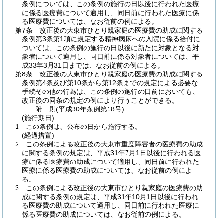
条例については、この条例の施行の日以後に行われた医療
に係る医療費について適用し、同日前に行われた医療に係
る医療費については、なお従前の例による。
第7条
改正後の大東市ひとり親家庭の医療費の助成に関する
条例第3条第1項に規定する精神病床への入院に係る給付に
ついては、この条例の施行の日以後に新たに対象となる対
象者について適用し、同日前に係る対象者については、平
成33年3月31日までは、なお従前の例による。
第8条
改正後の大東市ひとり親家庭の医療費の助成に関する
条例第4条及び第10条から第12条までの規定による必要な
手続その他の行為は、この条例の施行の日前においても、
改正後の同条の規定の例により行うことができる。
附
則
(平成30年
条例第18号)
(施行期日)
1
この条例は、公布の日から施行する。
(経過措置)
2
この条例による改正後の大東市重度障害者の医療費の助成
に関する条例の規定は、平成31年7月1日以後に行われる医
療に係る医療費の助成について適用し、同日前に行われた
医療に係る医療費の助成については、なお従前の例によ
る。
3
この条例による改正後の大東市ひとり親家庭の医療費の助
成に関する条例の規定は、平成31年10月1日以後に行われ
る医療費の助成について適用し、同日前に行われた医療に
係る医療費の助成については、なお従前の例による。