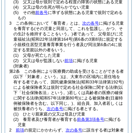
(3)
父又は母が規則で定める程度の障害の状態にある児童
(4)
父又は母の生死が明らかでない児童
(5)
その他
前各号
に準ずる状態にある児童で規則で定める
もの
3
この条例において「養育者」とは、
次の各号
に掲げる児童
を養育する
(その児童と同居して、これを監護し、かつ、そ
の生計を維持することをいう。)
者であって、父母並びに児
童福祉法
(昭和22年法律第164号)
第6条の3第8項に規定する
小規模住居型児童養育事業を行う者及び同法第6条の4に規
定する里親以外の者をいう。
(1)
父母が死亡した児童
(2)
父又は母が監護しない
前項
に掲げる児童
(対象者)
第2条
この条例により医療費の助成を受けることができる者
(以下「対象者」という。)
は、大東市の区域内に居住地を
有する者であって、国民健康保険法
(昭和33年法律第192号)
による被保険者又は規則で定める社会保険に関する法律
(以
下「社会保険各法」という。)
若しくは高齢者の医療の確保
に関する法律
(昭和57年法律第80号)
による被保険者
(日雇特
例被保険者を含む。以下同じ。)
、組合員、加入者若しくは
被扶養者のうち、
次の各号
に掲げる者とする。
(1)
ひとり親家庭の父又は母及び児童
(2)
養育者及び養育者が養育する
前条第3項各号
に掲げる
児童
2
前項
の規定にかかわらず、
次の各号
に該当する者は対象者