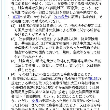
養に係る給付を除く。)
における療養に要する費用の額のう
ち、対象者等が負担すべき額
(以下「医療費」という。)
か
ら規則で定める一部自己負担額を控除した額を助成する。
2
前項
の規定にかかわらず、
次の各号
に該当する場合は、そ
の限度において助成を行わない。
(1)
対象者の疾病又は負傷について、他の法令の規定によ
り国又は地方公共団体の負担による医療に関する給付を
受けることができるとき。
(2)
社会保険各法の規定による承認法人等、健康保険組
合、共済組合又は日本私立学校振興・共済事業団から社
会保険各法の規定により対象者の支払った一部負担金に
相当する額の範囲内において、規約、定款等をもって給
付が行われたとき。
(3)
対象者が、助成を受けて取得した薬剤等を助成の目的
に反して使用し、譲渡し、交換し、貸し付け、又は担保
に供したとき。
(4)
その他市長が不適当と認める事由が生じたとき。
3
医療費の助成は、助成額に相当する金額を市長が
第1項
の
規定による助成を取り扱う健康保険法
(大正11年法律第70
号)
第63条第3項第1号に規定する保険医療機関若しくは保
険薬局又は同法第88条第1項に規定する指定訪問看護事業
者
(以下「医療機関」という。)
に支払うことによって行
う。
ただし、
次条
の申請のあった日から医療証の交付のあ
った日の前日までの間に療養を受けたとき、又は市長が特
別の理由があると認めるときは、対象者に支払うことによ