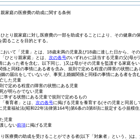
り親家庭の医療費の助成に関する条例
、ひとり親家庭に対し医療費の一部を助成することにより、その健康の
を図ることを目的とする。
において「児童」とは、18歳未満の児童及び18歳に達した日から、その
て「ひとり親家庭」とは、
次の各号
のいずれかに該当する児童の父
(母
情にあった者を含む。以下同じ。)
又は母がその児童を監護する家庭をい
関係と同様の事情にある者を含み、規則で定める程度の障害の状態にあ
婚姻の届出をしていないが、事実上婚姻関係と同様の事情にある者を含む
亡した児童
則で定める程度の障害の状態にある児童
死が明らかでない児童
に準ずる状態にある児童で規則で定めるもの
て「養育者」とは、
次の各号
に掲げる児童を養育する
(その児童と同居し
に児童福祉法
(昭和22年法律第164号)
第6条の3第8項に規定する小規模
た児童
護しない
前項
に掲げる児童
より医療費の助成を受けることができる者
(以下「対象者」という。)
は、