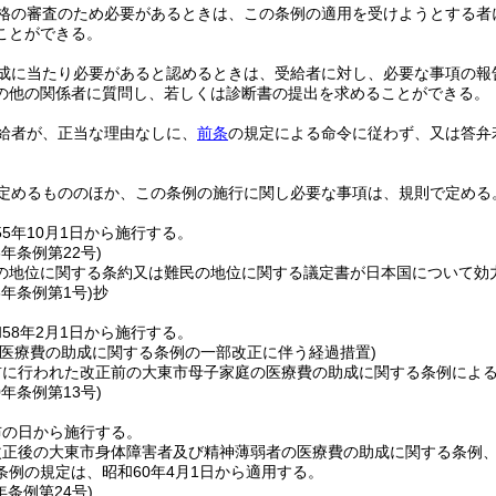
格の審査のため必要があるときは、この条例の適用を受けようとする者
ことができる。
成に当たり必要があると認めるときは、受給者に対し、必要な事項の報
の他の関係者に質問し、若しくは診断書の提出を求めることができる。
給者が、正当な理由なしに、
前条
の規定による命令に従わず、又は答弁
。
定めるもののほか、この条例の施行に関し必要な事項は、規則で定める
5年10月1日から施行する。
6年
条例第22号)
の地位に関する条約又は難民の地位に関する議定書が日本国について効
8年
条例第1号)
抄
58年2月1日から施行する。
の医療費の助成に関する条例の一部改正に伴う経過措置)
前に行われた改正前の大東市母子家庭の医療費の助成に関する条例によ
0年
条例第13号)
布の日から施行する。
改正後の大東市身体障害者及び精神薄弱者の医療費の助成に関する条例
条例の規定は、昭和60年4月1日から適用する。
年
条例第24号)