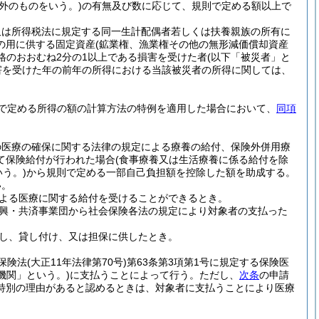
外のものをいう。)
の有無及び数に応じて、規則で定める額以上で
又は所得税法に規定する同一生計配偶者若しくは扶養親族の所有に
の用に供する固定資産
(鉱業権、漁業権その他の無形減価償却資産
格のおおむね2分の1以上である損害を受けた者
(以下「被災者」と
害を受けた年の前年の所得における当該被災者の所得に関しては、
で定める所得の額の計算方法の特例を適用した場合において、
同項
の医療の確保に関する法律の規定による療養の給付、保険外併用療
て保険給付が行われた場合
(食事療養又は生活療養に係る給付を除
う。)
から規則で定める一部自己負担額を控除した額を助成する。
い。
よる医療に関する給付を受けることができるとき。
興・共済事業団から社会保険各法の規定により対象者の支払った
。
し、貸し付け、又は担保に供したとき。
保険法
(大正11年法律第70号)
第63条第3項第1号に規定する保険医
機関」という。)
に支払うことによって行う。
ただし、
次条
の申請
特別の理由があると認めるときは、対象者に支払うことにより医療