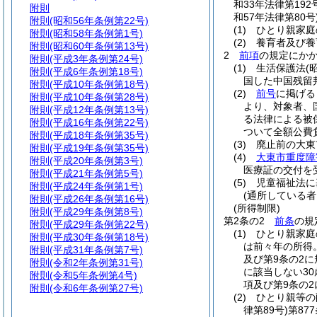
和33年法律第192
附則
和57年法律第80号
附則
(昭和56年条例第22号)
(1)
ひとり親家庭
附則
(昭和58年条例第1号)
(2)
養育者及び養
附則
(昭和60年条例第13号)
2
前項
の規定にか
附則
(平成3年条例第24号)
(1)
生活保護法
(
附則
(平成6年条例第18号)
国した中国残留
附則
(平成10年条例第18号)
(2)
前号
に掲げる
附則
(平成10年条例第28号)
より、対象者、
附則
(平成12年条例第13号)
る法律による被
附則
(平成16年条例第22号)
ついて全額公費
附則
(平成18年条例第35号)
(3)
廃止前の大東
附則
(平成19年条例第35号)
(4)
大東市重度障
附則
(平成20年条例第3号)
医療証の交付を
附則
(平成21年条例第5号)
(5)
児童福祉法に
附則
(平成24年条例第1号)
(通所している者
附則
(平成26年条例第16号)
(所得制限)
附則
(平成29年条例第8号)
第2条の2
前条
の規
附則
(平成29年条例第22号)
(1)
ひとり親家庭
附則
(平成30年条例第18号)
は前々年の所得
附則
(平成31年条例第7号)
及び第9条の2
附則
(令和2年条例第31号)
に該当しない30
附則
(令和5年条例第4号)
項及び第9条の2
附則
(令和6年条例第27号)
(2)
ひとり親等の
律第89号)
第87