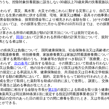
のうち、控除対象扶養親族に該当しない30歳以上70歳未満の扶養親族以
かわらず、震災、風水害、火災その他これらに類する災害により、自己
主たる生業の維持に供する田畑、宅地、家屋又は機械・器具その他事業
害金額
(保険金、損害賠償金等により補充された金額を除く。)
がその価
においては、その損害を受けた月から翌年の10月31日までは、その損
しない。
計算される所得の範囲及び額の計算方法については規則で定める。
かわらず、
同項
において計算される所得の額の計算方法について、規則
満となる者は除く。
者の疾病又は負傷について、国民健康保険法、社会保険各法又は高齢者
問看護療養費、特別療養費、家族療養費又は家族訪問看護療養費につい
に要する費用の額のうち、対象者等が負担すべき額
(以下「医療費」とい
かわらず、
次の各号
に該当する場合は、その限度において助成を行わな
又は負傷について、他の法令の規定により国又は地方公共団体の負担に
の規定による承認法人等、健康保険組合、共済組合又は日本私立学校振
当する額の範囲内において、規約、定款等をもって給付が行われたとき
成を受けて取得した薬剤等を助成の目的に反して使用し、譲渡し、交換
不適当と認める事由が生じたとき。
、助成額に相当する金額を市長が
第1項
の規定による助成を取り扱う健康
険薬局又は同法第88条第1項に規定する指定訪問看護事業者
(以下「医療
療証の交付のあった日の前日までの間に療養を受けたとき、又は市長が
とができる。