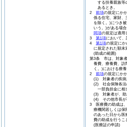
する扶養親族等
あるとき。
2
前項
の規定にか
係る住宅、家財、
を除く。)
につき被
いう。)
がある場合
同項
の規定は適用
3
第1項
において、
4
第1項
の規定にか
に規定された額未
(助成の範囲)
第3条
市は、対象
養費、療養費、訪
く。)
における療養
2
前項
の規定にか
(1)
対象者の疾病
(2)
社会保険各法
一部負担金に相
(3)
対象者が、助
(4)
その他市長が
3
医療費の助成は
療機関若しくは保
のあった日から医
費の助成を行うこ
(医療証の申請)