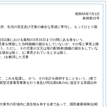
昭和55年7月1日
条例第15号
保持、生活の安定及び児童の健全な育成に寄与し、もってひとり親
日以後における最初の3月31日までの間にある者をいう。
が児童を懐胎した当時婚姻の届出をしていないが、その母と事実上婚
う。
ただし、その児童が父又は母の配偶者
(婚姻の届出をしていな
る場合は除く。)
に養育されているときは除く。
。)
を解消した児童
て、これを監護し、かつ、その生計を維持することをいう。)
者で
住居型児童養育事業を行う者及び同法第6条の4に規定する里親以外
大東市の区域内に居住地を有する者であって、国民健康保険法
(昭