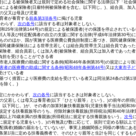
号)
による被保険者又は規則で定める社会保険に関する法律
(以下「社会
)
による被保険者
(日雇特例被保険者を含む。以下同じ。)
、組合員、加入
の父又は母及び児童
育者が養育する
前条第3項各号
に掲げる児童
かわらず、
次の各号
に該当する者は対象者としない。
昭和25年法律第144号)
の規定による被保護者
(その保護を停止されている
邦人等及び特定配偶者の自立の支援に関する法律
(平成6年法律第30号)
に
もののほか、国が実施する医療費公費負担制度に基づき、国民健康保険
国民健康保険法による世帯主若しくは組合員
(世帯主又は組合員であった
保険者、組合員若しくは加入者
(被保険者、組合員又は加入者であった者
負担を受けることができる者
市老人医療費の助成に関する条例
(昭和46年条例第35号)
の規定により医
害者の医療費の助成に関する条例
(昭和48年条例第44号)
又は
大東市子ど
受けている者
基づく措置により医療費の支給を受けている者又は同法第24条の2第1
を除く。)
定にかかわらず、
次の各号
に該当するときは対象者としない。
の父若しくは母又は養育者
(以下「ひとり親等」という。)
の前年の所得
。以下同じ。)
が、その者の加算対象扶養親族等
(児童扶養手当法
(昭和3
に規定する扶養親族等のうち、控除対象扶養親族
(所得税法
(昭和40年法律第
歳以上70歳未満の扶養親族
(所得税法に規定する扶養親族をいう。
次号
に規定する児童をいう。)
の有無及び数に応じて、規則で定める額以上
配偶者
(婚姻の届出をしていないが、事実上婚姻関係と同様の事情にある
7条第1項に定める扶養義務者で、そのひとり親等と生計を同じくする