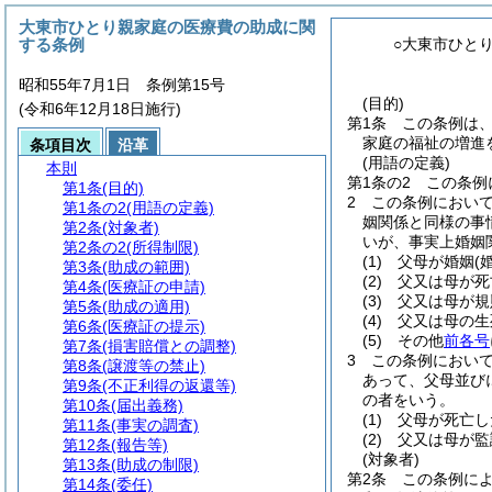
大東市ひとり親家庭の医療費の助成に関
する条例
○大東市ひと
昭和55年7月1日 条例第15号
(目的)
(令和6年12月18日施行)
第1条
この条例は
家庭の福祉の増進
条項目次
沿革
(用語の定義)
本則
第1条の2
この条例
第1条
(目的)
2
この条例におい
第1条の2
(用語の定義)
姻関係と同様の事
第2条
(対象者)
いが、事実上婚姻
第2条の2
(所得制限)
(1)
父母が婚姻
(
第3条
(助成の範囲)
(2)
父又は母が死
第4条
(医療証の申請)
(3)
父又は母が規
第5条
(助成の適用)
(4)
父又は母の生
第6条
(医療証の提示)
(5)
その他
前各号
第7条
(損害賠償との調整)
3
この条例におい
第8条
(譲渡等の禁止)
あって、父母並び
第9条
(不正利得の返還等)
の者をいう。
第10条
(届出義務)
(1)
父母が死亡し
第11条
(事実の調査)
(2)
父又は母が監
第12条
(報告等)
(対象者)
第13条
(助成の制限)
第2条
この条例に
第14条
(委任)