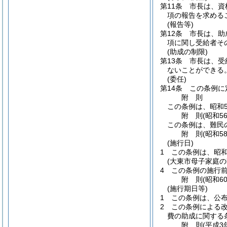
第11条
市長は、資
項の報告を求める
(報告等)
第12条
市長は、助
項に関し受給者そ
(助成の制限)
第13条
市長は、受
ないことができる
(委任)
第14条
この条例に
附
則
この条例は、昭和5
附
則
(昭和5
この条例は、難民
附
則
(昭和5
(施行日)
1
この条例は、昭和
(大東市母子家庭
4
この条例の施行
附
則
(昭和6
(施行期日等)
1
この条例は、公
2
この条例による
費の助成に関する
附
則
(平成3