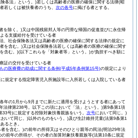
保険各法」という。)
若しくは高齢者の医療の確保に関する法律
(昭
者若しくは被扶養者のうち、
次の各号
に掲げる者とする。
者を除く。)
又は中国残留邦人等の円滑な帰国の促進並びに永住帰
よる支援給付を受けている者
法、社会保険各法又は高齢者の医療の確保に関する法律の規定に
者を含む。)
又は社会保険各法若しくは高齢者の医療の確保に関す
を含む。)
(以下これらを「対象者等」という。)
が負担すべき額に
療証の交付を受けている者
もの医療費の助成に関する条例
(平成5年条例第15号)
の規定により
項に規定する指定障害児入所施設等に入所若しくは入院している者
(各年の1月から9月までに新たに適用を受けようとする者にあって
6年法律第238号。以下この項において「法」という。)
第9条第1項
33号)
に規定する控除対象扶養親族をいう。
次号
において同じ。)
において同じ。)
以外のものをいう。)
及び生計維持児童
(法第9条第1
であるとき。
者を含む。)
の前年の所得又はそのひとり親等の民法
(明治29年法
ものの前年の所得が、その者の加算対象扶養親族等
(法第10条に規定