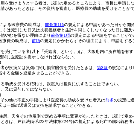
適用を受けようとする者は、規則の定めるところにより、市長に申請し
申請があったときは、その資格を審査し、医療費の助成を受けることが
による医療費の助成は、
前条第1項
の規定による申請があった日から開
しくは死別した日又は扶養義務者と生計を同じくしなくなった日に遡及
の他やむを得ない理由により
前条第1項
の規定による申請をすることがで
医療費の助成は、
前項
の規定にかかわらずその理由により、申請をする
付を受けている者
(以下「受給者」という。)
は、大阪府内に所在地を有す
機関に医療証を提示しなければならない。
)
給者が疾病又は負傷に関し損害賠償を受けたときは、
第3条
の規定により
当する金額を返還させることができる。
よる助成を受ける権利は、譲渡又は担保に供することはできない。
し、又は貸与してはならない。
)
りその他の不正の手段により医療費の助成を受けた者又は
前条
の規定に
又は一部の返還又は支払を請求することができる。
住所、氏名その他規則で定める事項に変更があったときは、規則で定め
たときは、戸籍法
(昭和22年法律第224号)
の規定による死亡の届出義務者