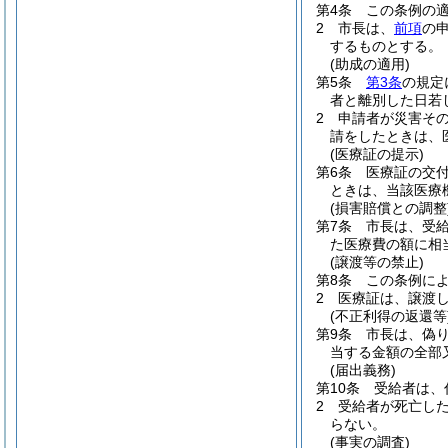
第4条
この条例の
2
市長は、
前項
の
するものとする。
(助成の適用)
第5条
第3条
の規定
者と離別した日若
2
申請者が災害そ
請をしたときは、
(医療証の提示)
第6条
医療証の交
ときは、当該医療
(損害賠償との調整
第7条
市長は、受
た医療費の額に相
(譲渡等の禁止)
第8条
この条例に
2
医療証は、譲渡
(不正利得の返還等
第9条
市長は、偽
当する金額の全部
(届出義務)
第10条
受給者は、
2
受給者が死亡し
らない。
(事実の調査)