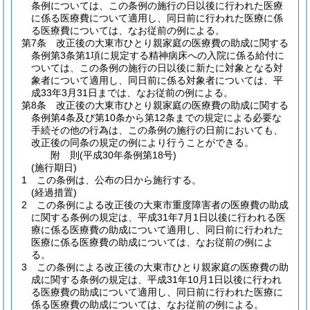
条例については、この条例の施行の日以後に行われた医療
に係る医療費について適用し、同日前に行われた医療に係
る医療費については、なお従前の例による。
第7条
改正後の大東市ひとり親家庭の医療費の助成に関する
条例第3条第1項に規定する精神病床への入院に係る給付に
ついては、この条例の施行の日以後に新たに対象となる対
象者について適用し、同日前に係る対象者については、平
成33年3月31日までは、なお従前の例による。
第8条
改正後の大東市ひとり親家庭の医療費の助成に関する
条例第4条及び第10条から第12条までの規定による必要な
手続その他の行為は、この条例の施行の日前においても、
改正後の同条の規定の例により行うことができる。
附
則
(平成30年
条例第18号)
(施行期日)
1
この条例は、公布の日から施行する。
(経過措置)
2
この条例による改正後の大東市重度障害者の医療費の助成
に関する条例の規定は、平成31年7月1日以後に行われる医
療に係る医療費の助成について適用し、同日前に行われた
医療に係る医療費の助成については、なお従前の例によ
る。
3
この条例による改正後の大東市ひとり親家庭の医療費の助
成に関する条例の規定は、平成31年10月1日以後に行われ
る医療費の助成について適用し、同日前に行われた医療に
係る医療費の助成については、なお従前の例による。