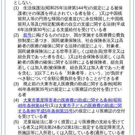
としない。
(1)
生活保護法
(昭和25年法律第144号)
の規定による被保
護者
(その保護を停止されている者を除く。)
又は中国残
留邦人等の円滑な帰国の促進並びに永住帰国した中国残
留邦人等及び特定配偶者の自立の支援に関する法律
(平成
6年法律第30号)
による支援給付を受けている者
(2)
前号
に掲げるもののほか、国が実施する医療費公費負
担制度に基づき、国民健康保険法、社会保険各法又は高
齢者の医療の確保に関する法律の規定により、対象者、
国民健康保険法による世帯主若しくは組合員
(世帯主又は
組合員であった者を含む。)
又は社会保険各法若しくは高
齢者の医療の確保に関する法律による被保険者、組合員
若しくは加入者
(被保険者、組合員又は加入者であった者
を含む。)
(以下これらを「対象者等」という。)
が負担す
べき額について全額公費負担を受けることができる者
(3)
廃止前の大東市老人医療費の助成に関する条例
(昭和
46年条例第35号)
の規定により医療証の交付を受けてい
る者
(4)
大東市重度障害者の医療費の助成に関する条例
(昭和
48年条例第44号)
又は
大東市子どもの医療費の助成に関
する条例
(平成5年条例第15号)
の規定により医療証の交付
を受けている者
(5)
児童福祉法に基づく措置により医療費の支給を受けて
いる者又は同法第24条の2第1項に規定する指定障害児入
所施設等に入所若しくは入院している者
(通所している者