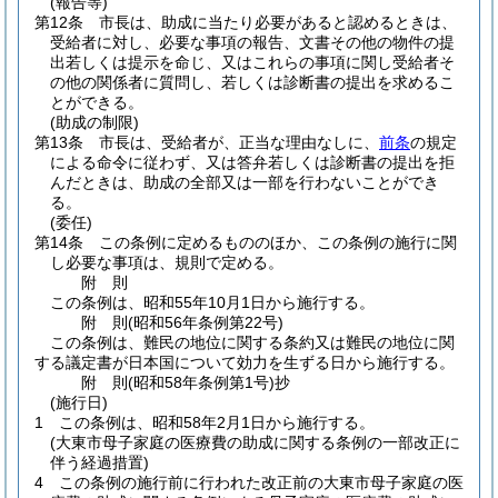
(報告等)
第12条
市長は、助成に当たり必要があると認めるときは、
受給者に対し、必要な事項の報告、文書その他の物件の提
出若しくは提示を命じ、又はこれらの事項に関し受給者そ
の他の関係者に質問し、若しくは診断書の提出を求めるこ
とができる。
(助成の制限)
第13条
市長は、受給者が、正当な理由なしに、
前条
の規定
による命令に従わず、又は答弁若しくは診断書の提出を拒
んだときは、助成の全部又は一部を行わないことができ
る。
(委任)
第14条
この条例に定めるもののほか、この条例の施行に関
し必要な事項は、規則で定める。
附
則
この条例は、昭和55年10月1日から施行する。
附
則
(昭和56年
条例第22号)
この条例は、難民の地位に関する条約又は難民の地位に関
する議定書が日本国について効力を生ずる日から施行する。
附
則
(昭和58年
条例第1号)
抄
(施行日)
1
この条例は、昭和58年2月1日から施行する。
(大東市母子家庭の医療費の助成に関する条例の一部改正に
伴う経過措置)
4
この条例の施行前に行われた改正前の大東市母子家庭の医