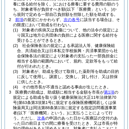
養に係る給付を除く。)
における療養に要する費用の額のう
ち、対象者等が負担すべき額
(以下「医療費」という。)
か
ら規則で定める一部自己負担額を控除した額を助成する。
2
前項
の規定にかかわらず、
次の各号
に該当する場合は、そ
の限度において助成を行わない。
(1)
対象者の疾病又は負傷について、他の法令の規定によ
り国又は地方公共団体の負担による医療に関する給付を
受けることができるとき。
(2)
社会保険各法の規定による承認法人等、健康保険組
合、共済組合又は日本私立学校振興・共済事業団から社
会保険各法の規定により対象者の支払った一部負担金に
相当する額の範囲内において、規約、定款等をもって給
付が行われたとき。
(3)
対象者が、助成を受けて取得した薬剤等を助成の目的
に反して使用し、譲渡し、交換し、貸し付け、又は担保
に供したとき。
(4)
その他市長が不適当と認める事由が生じたとき。
3
医療費の助成は、助成額に相当する金額を市長が
第1項
の
規定による助成を取り扱う健康保険法
(大正11年法律第70
号)
第63条第3項第1号に規定する保険医療機関若しくは保
険薬局又は同法第88条第1項に規定する指定訪問看護事業
者
(以下「医療機関」という。)
に支払うことによって行
う。
ただし、
次条
の申請のあった日から医療証の交付のあ
った日の前日までの間に療養を受けたとき、又は市長が特
別の理由があると認めるときは、対象者に支払うことによ