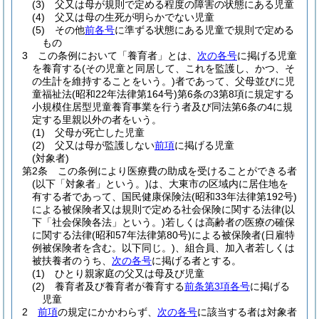
(3)
父又は母が規則で定める程度の障害の状態にある児童
(4)
父又は母の生死が明らかでない児童
(5)
その他
前各号
に準ずる状態にある児童で規則で定める
もの
3
この条例において「養育者」とは、
次の各号
に掲げる児童
を養育する
(その児童と同居して、これを監護し、かつ、そ
の生計を維持することをいう。)
者であって、父母並びに児
童福祉法
(昭和22年法律第164号)
第6条の3第8項に規定する
小規模住居型児童養育事業を行う者及び同法第6条の4に規
定する里親以外の者をいう。
(1)
父母が死亡した児童
(2)
父又は母が監護しない
前項
に掲げる児童
(対象者)
第2条
この条例により医療費の助成を受けることができる者
(以下「対象者」という。)
は、大東市の区域内に居住地を
有する者であって、国民健康保険法
(昭和33年法律第192号)
による被保険者又は規則で定める社会保険に関する法律
(以
下「社会保険各法」という。)
若しくは高齢者の医療の確保
に関する法律
(昭和57年法律第80号)
による被保険者
(日雇特
例被保険者を含む。以下同じ。)
、組合員、加入者若しくは
被扶養者のうち、
次の各号
に掲げる者とする。
(1)
ひとり親家庭の父又は母及び児童
(2)
養育者及び養育者が養育する
前条第3項各号
に掲げる
児童
2
前項
の規定にかかわらず、
次の各号
に該当する者は対象者