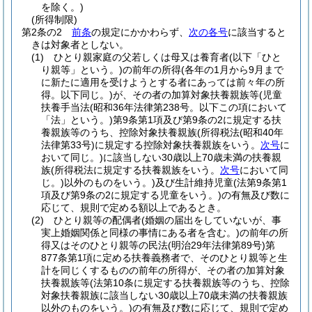
を除く。)
(所得制限)
第2条の2
前条
の規定にかかわらず、
次の各号
に該当すると
きは対象者としない。
(1)
ひとり親家庭の父若しくは母又は養育者
(以下「ひと
り親等」という。)
の前年の所得
(各年の1月から9月まで
に新たに適用を受けようとする者にあっては前々年の所
得。以下同じ。)
が、その者の加算対象扶養親族等
(児童
扶養手当法
(昭和36年法律第238号。以下この項において
「法」という。)
第9条第1項及び第9条の2に規定する扶
養親族等のうち、控除対象扶養親族
(所得税法
(昭和40年
法律第33号)
に規定する控除対象扶養親族をいう。
次号
に
おいて同じ。)
に該当しない30歳以上70歳未満の扶養親
族
(所得税法に規定する扶養親族をいう。
次号
において同
じ。)
以外のものをいう。)
及び生計維持児童
(法第9条第1
項及び第9条の2に規定する児童をいう。)
の有無及び数に
応じて、規則で定める額以上であるとき。
(2)
ひとり親等の配偶者
(婚姻の届出をしていないが、事
実上婚姻関係と同様の事情にある者を含む。)
の前年の所
得又はそのひとり親等の民法
(明治29年法律第89号)
第
877条第1項に定める扶養義務者で、そのひとり親等と生
計を同じくするものの前年の所得が、その者の加算対象
扶養親族等
(法第10条に規定する扶養親族等のうち、控除
対象扶養親族に該当しない30歳以上70歳未満の扶養親族
以外のものをいう。)
の有無及び数に応じて、規則で定め