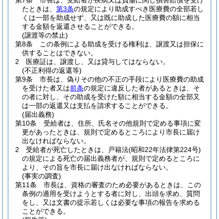
第7条
市長は、受給者が疾病又は負傷に関し損害賠償を受け
たときは、
第3条
の規定により助成すべき医療費の全部若し
くは一部を助成せず、又は既に助成した医療費の額に相当
する金額を返還させることができる。
(譲渡等の禁止)
第8条
この条例による助成を受ける権利は、譲渡又は担保に
供することはできない。
2
医療証は、譲渡し、又は貸与してはならない。
(不正利得の返還等)
第9条
市長は、偽りその他の不正の手段により医療費の助成
を受けた者又は
前条
の規定に違反した者があるときは、そ
の者に対し、その助成を受けた額に相当する金額の全部又
は一部の返還又は支払を請求することができる。
(届出義務)
第10条
受給者は、住所、氏名その他規則で定める事項に変
更があったときは、規則で定めるところにより市長に届け
出なければならない。
2
受給者が死亡したときは、戸籍法
(昭和22年法律第224号)
の規定による死亡の届出義務者が、規則で定めるところに
より、その旨を市長に届け出なければならない。
(事実の調査)
第11条
市長は、資格の審査のため必要があるときは、この
条例の適用を受けようとする者に対し、出頭を求め、質問
をし、又は文書の提示若しくは必要な事項の報告を求める
ことができる。