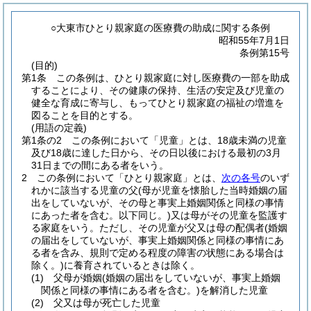
○大東市ひとり親家庭の医療費の助成に関する条例
昭和55年7月1日
条例第15号
(目的)
第1条
この条例は、ひとり親家庭に対し医療費の一部を助成
することにより、その健康の保持、生活の安定及び児童の
健全な育成に寄与し、もってひとり親家庭の福祉の増進を
図ることを目的とする。
(用語の定義)
第1条の2
この条例において「児童」とは、18歳未満の児童
及び18歳に達した日から、その日以後における最初の3月
31日までの間にある者をいう。
2
この条例において「ひとり親家庭」とは、
次の各号
のいず
れかに該当する児童の父
(母が児童を懐胎した当時婚姻の届
出をしていないが、その母と事実上婚姻関係と同様の事情
にあった者を含む。以下同じ。)
又は母がその児童を監護す
る家庭をいう。
ただし、その児童が父又は母の配偶者
(婚姻
の届出をしていないが、事実上婚姻関係と同様の事情にあ
る者を含み、規則で定める程度の障害の状態にある場合は
除く。)
に養育されているときは除く。
(1)
父母が婚姻
(婚姻の届出をしていないが、事実上婚姻
関係と同様の事情にある者を含む。)
を解消した児童
(2)
父又は母が死亡した児童