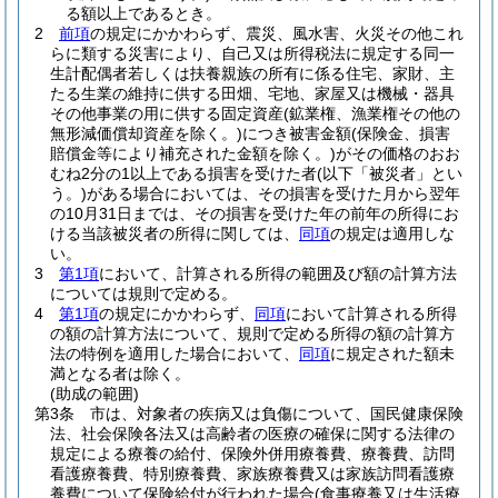
る額以上であるとき。
2
前項
の規定にかかわらず、震災、風水害、火災その他これ
らに類する災害により、自己又は所得税法に規定する同一
生計配偶者若しくは扶養親族の所有に係る住宅、家財、主
たる生業の維持に供する田畑、宅地、家屋又は機械・器具
その他事業の用に供する固定資産
(鉱業権、漁業権その他の
無形減価償却資産を除く。)
につき被害金額
(保険金、損害
賠償金等により補充された金額を除く。)
がその価格のおお
むね2分の1以上である損害を受けた者
(以下「被災者」とい
う。)
がある場合においては、その損害を受けた月から翌年
の10月31日までは、その損害を受けた年の前年の所得にお
ける当該被災者の所得に関しては、
同項
の規定は適用しな
い。
3
第1項
において、計算される所得の範囲及び額の計算方法
については規則で定める。
4
第1項
の規定にかかわらず、
同項
において計算される所得
の額の計算方法について、規則で定める所得の額の計算方
法の特例を適用した場合において、
同項
に規定された額未
満となる者は除く。
(助成の範囲)
第3条
市は、対象者の疾病又は負傷について、国民健康保険
法、社会保険各法又は高齢者の医療の確保に関する法律の
規定による療養の給付、保険外併用療養費、療養費、訪問
看護療養費、特別療養費、家族療養費又は家族訪問看護療
養費について保険給付が行われた場合
(食事療養又は生活療