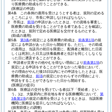
り医療費の助成を行うことができる。
(医療証の申請)
第4条
この条例の適用を受けようとする者は、規則の定める
ところにより、市長に申請しなければならない。
2
市長は、
前項
の申請があったときは、その資格を審査し、
医療費の助成を受けることができる者であることを確認し
たときは、規則で定める医療証を交付するものとする。
(助成の適用)
第5条
第3条
の規定による医療費の助成は、
前条第1項
の規
定による申請があった日から開始する。
ただし、その助成
の適用は、当該月の初日を限度に、配偶者と離別した日若
しくは死別した日又は扶養義務者と生計を同じくしなくな
った日に遡及することができる。
2
申請者が災害その他やむを得ない理由により
前条第1項
の
規定による申請をすることができなかった場合において、
その理由がやんだ後15日以内にその申請をしたときは、医
療費の助成は、
前項
の規定にかかわらずその理由により、
申請をすることができなかった日から開始する。
(医療証の提示)
第6条
医療証の交付を受けている者
(以下「受給者」とい
う。)
は、大阪府内に所在地を有する医療機関において、
第
3条第1項
の規定の適用を受けようとするときは、当該医療
機関に医療証を提示しなければならない。
(損害賠償との調整)