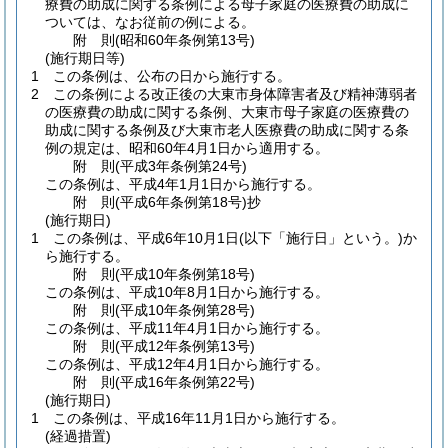
療費の助成に関する条例による母子家庭の医療費の助成に
ついては、なお従前の例による。
附
則
(昭和60年
条例第13号)
(施行期日等)
1
この条例は、公布の日から施行する。
2
この条例による改正後の大東市身体障害者及び精神薄弱者
の医療費の助成に関する条例、大東市母子家庭の医療費の
助成に関する条例及び大東市老人医療費の助成に関する条
例の規定は、昭和60年4月1日から適用する。
附
則
(平成3年
条例第24号)
この条例は、平成4年1月1日から施行する。
附
則
(平成6年
条例第18号)
抄
(施行期日)
1
この条例は、平成6年10月1日
(以下「施行日」という。)
か
ら施行する。
附
則
(平成10年
条例第18号)
この条例は、平成10年8月1日から施行する。
附
則
(平成10年
条例第28号)
この条例は、平成11年4月1日から施行する。
附
則
(平成12年
条例第13号)
この条例は、平成12年4月1日から施行する。
附
則
(平成16年
条例第22号)
(施行期日)
1
この条例は、平成16年11月1日から施行する。
(経過措置)