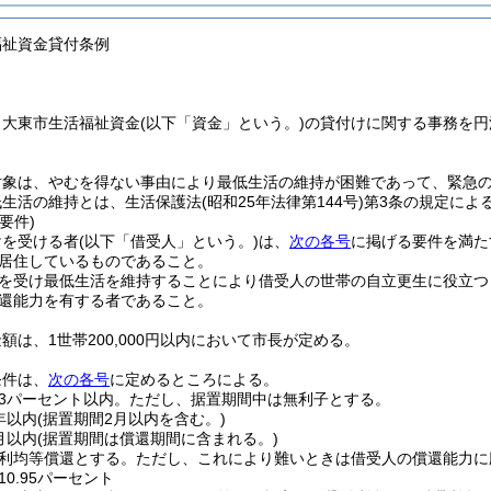
福祉資金貸付条例
、大東市生活福祉資金
(以下「資金」という。)
の貸付けに関する事務を円
対象は、やむを得ない事由により最低生活の維持が困難であって、緊急
低生活の維持とは、生活保護法
(昭和25年法律第144号)
第3条の規定によ
要件)
けを受ける者
(以下「借受人」という。)
は、
次の各号
に掲げる要件を満た
居住しているものであること。
を受け最低生活を維持することにより借受人の世帯の自立更生に役立つ
還能力を有する者であること。
額は、1世帯200,000円以内において市長が定める。
条件は、
次の各号
に定めるところによる。
3パーセント以内。
ただし、据置期間中は無利子とする。
年以内
(据置期間2月以内を含む。)
月以内
(据置期間は償還期間に含まれる。)
利均等償還とする。
ただし、これにより難いときは借受人の償還能力に
0.95パーセント