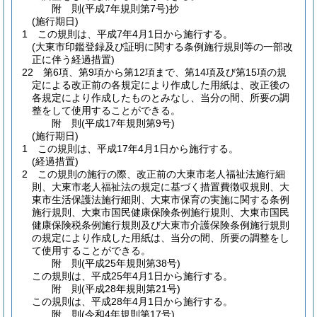
附
則
(平成7年
規則第7号)
抄
(施行期日)
1
この規則は、平成7年4月1日から施行する。
(大東市印鑑登録及び証明に関する条例施行規則等の一部改
正に伴う経過措置)
22
第6項、第9項から第12項まで、第14項及び第15項の規
定による改正前の各規定により作成した用紙は、改正後の
各規定により作成したものとみなし、当分の間、所要の調
整をして使用することができる。
附
則
(平成17年
規則第9号)
(施行期日)
1
この規則は、平成17年4月1日から施行する。
(経過措置)
2
この規則の施行の際、改正前の大東市老人福祉法施行細
則、大東市老人福祉法の規定に基づく措置費徴収規則、大
東市生活保護法施行細則、大東市保育の実施に関する条例
施行規則、大東市国民健康保険条例施行規則、大東市国民
健康保険税条例施行規則及び大東市介護保険条例施行規則
の規定により作成した用紙は、当分の間、所要の調整をし
て使用することができる。
附
則
(平成25年
規則第38号)
この規則は、平成25年4月1日から施行する。
附
則
(平成28年
規則第21号)
この規則は、平成28年4月1日から施行する。
附
則
(令和4年
規則第17号)