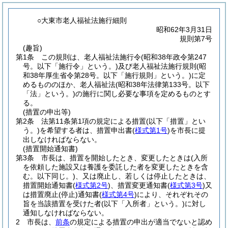
○大東市老人福祉法施行細則
昭和62年3月31日
規則第7号
(趣旨)
第1条
この規則は、老人福祉法施行令
(昭和38年政令第247
号。以下「施行令」という。)
及び老人福祉法施行規則
(昭
和38年厚生省令第28号。以下「施行規則」という。)
に定
めるもののほか、老人福祉法
(昭和38年法律第133号。以下
「法」という。)
の施行に関し必要な事項を定めるものとす
る。
(措置の申出等)
第2条
法第11条第1項の規定による措置
(以下「措置」とい
う。)
を希望する者は、措置申出書
(
様式第1号
)
を市長に提
出しなければならない。
(措置開始通知書)
第3条
市長は、措置を開始したとき、変更したときは
(入所
を依頼した施設又は養護を委託した者を変更したときを含
む。以下同じ。)
、又は廃止し、若しくは停止したときは、
措置開始通知書
(
様式第2号
)
、措置変更通知書
(
様式第3号
)
又
は措置廃止
(停止)
通知書
(
様式第4号
)
により、それぞれその
旨を当該措置を受けた者
(以下「入所者」という。)
に対し
通知しなければならない。
2
市長は、
前条
の規定による措置の申出が適当でないと認め