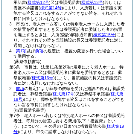
承諾書
(
様式第12号
)
又は養護受諾書
(
様式第13号
)
若しくは
養護不承諾書
(
様式第14号
)
により、入所若しくは養護を実
施する旨又はこれをすることができない旨を、それぞれ市
長に回答しなければならない。
3
市長は、老人ホーム若しくは特別老人ホームに入所した者
の措置を廃止するとき又は養護受託者に委託した者の措置
を廃止するときは、入所
(委託)
解除通知書
(
様式第15号
)
によ
り、それぞれその旨を当該施設の長又は養護受託者に対し
通知しなければならない。
4
第1項
及び
前項
の規定は、措置の変更を行つた場合につい
て準用する。
(葬祭依頼書等)
第6条
市長は、法第11条第2項の規定により老人ホーム、特
別老人ホーム又は養護受託者に葬祭を委託するときは、葬
祭依頼書
(
様式第16号
)
により、当該施設の長又は養護受託
者に対し依頼しなければならない。
2
前項
の規定により葬祭の依頼を受けた施設の長又は養護受
託者は、葬祭受諾書
(
様式第17号
)
又は葬祭不承諾書
(
様式第
18号
)
により、葬祭を実施する旨又はこれをすることができ
ない旨を市長に回答しなければならない。
(措置費請求書等)
第7条
老人ホーム若しくは特別老人ホームの長又は養護受託
者は、毎月分の措置に要する費用
(以下「措置費」とい
う。)
について、その月の7日までに措置費請求書
(
様式第19
号
)
により、市長に請求しなければならない。