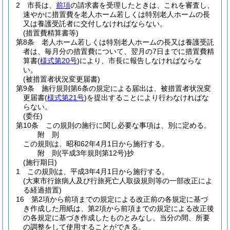
2
市長は、
前項
の請求書を受理したときは、これを審査し、
速やかに措置費を老人ホーム若しくは特別老人ホームの長
又は養護受託者に交付しなければならない。
(措置費精算書等)
第8条
老人ホーム若しくは特別老人ホームの長又は養護受託
者は、毎月分の措置費について、翌月の7日までに措置費精
算書
(
様式第20号
)
により、市長に報告しなければならな
い。
(被措置者状況変更届書)
第9条
施行規則第6条の規定による届出は、被措置者状況変
更届書
(
様式第21号
)
を提出することにより行わなければな
らない。
(委任)
第10条
この規則の施行に関し必要な事項は、別に定める。
附
則
この規則は、昭和62年4月1日から施行する。
附
則
(平成3年
規則第12号)
抄
(施行期日)
1
この規則は、平成3年4月1日から施行する。
(大東市行旅病人及び行旅死亡人取扱規則等の一部改正によ
る経過措置)
16
第2項から前項までの規定による改正前の各規定に基づ
き作成した用紙は、第2項から前項までの規定による改正後
の各規定に基づき作成したものとみなし、当分の間、所要
の調整をして使用することができる。