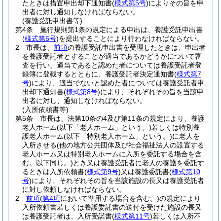
たときは措置申出却下通知書
(
様式第5号
)
によりその旨を申
出者に対し通知しなければならない。
(養護受託申出書等)
第4条
施行規則第1条の規定による申出は、養護受託申出書
(
様式第6号
)
を提出することにより行わなければならない。
2
市長は、
前項
の養護受託申出書を受理したときは、申出者
を養護受託者とすることが適当であるかどうかについて審
査を行い、適当であると認めた者については養護受託者登
録簿に登載するとともに、養護受託者決定通知書
(
様式第7
号
)
により、適当でないと認めた者については養護受託者申
出却下通知書
(
様式第8号
)
により、それぞれその旨を当該申
出者に対し、通知しなければならない。
(入所依頼書等)
第5条
市長は、法第10条の4及び第11条の規定により、養護
老人ホーム
(以下「老人ホーム」という。)
若しくは特別養
護老人ホーム
(以下「特別老人ホーム」という。)
に老人を
入所させる
(他の地方公共団体及び社会福祉法人の設置する
老人ホーム又は特別老人ホームに入所を委託する場合を含
む。以下同じ。)
とき又は養護受託者に老人の養護を委託す
るときは入所依頼書
(
様式第9号
)
又は養護委託書
(
様式第10
号
)
により、それぞれその旨を当該施設の長又は養護受託者
に対し依頼しなければならない。
2
前項
(
第4項
において準用する場合を含む。)
の規定により
入所依頼書若しくは養護委託書の送付を受けた施設の長又
は養護受託者は、入所受諾書
(
様式第11号
)
若しくは入所不