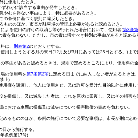
外に使用したとき。
いずれかに該当する事由が発生したとき。
急やむを得ない事由により、特に必要があるとき。
この条例に基づく規則に違反したとき。
るもののほか、市長が駐車場の管理上必要があると認めるとき。
定による使用の許可の取消し等が行われた場合において、使用者
(
第3条第
の責を負わない。
ただし、市の責に帰すべき特別の事由があると認める
用料は、
別表第2
のとおりとする。
、使用しようとする月の末日
(12月及び3月にあっては25日とする。)
まで
別の事由があると認めるときは、規則で定めるところにより、使用料の
車場の使用料を
第7条第2項
に定める日までに納入しない者があるときは
禁止)
使用権を譲渡し、他人に使用させ、又は許可を受けた目的以外に使用し
設を損傷し、又は滅失した者は、これを原状に回復し、又はその損害を
場における車両の損傷又は滅失について損害賠償の責めを負わない。
定めるもののほか、条例の施行について必要な事項は、市長が別に定め
の日から施行する。
7年
条例第17号)