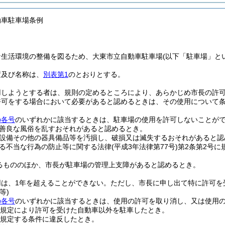
動車駐車場条例
な生活環境の整備を図るため、大東市立自動車駐車場
(以下「駐車場」と
置及び名称は、
別表第1
のとおりとする。
用しようとする者は、規則の定めるところにより、あらかじめ市長の許
許可をする場合において必要があると認めるときは、その使用について
の各号
のいずれかに該当するときは、駐車場の使用を許可しないことが
善良な風俗を乱すおそれがあると認めるとき。
設備その他の器具備品等を汚損し、破損又は滅失するおそれがあると認
る不当な行為の防止等に関する法律
(平成3年法律第77号)
第2条第2号
るもののほか、市長が駐車場の管理上支障があると認めるとき。
用は、1年を超えることができない。
ただし、市長に申し出て特に許可を
等)
の各号
のいずれかに該当するときは、使用の許可を取り消し、又は使用
規定により許可を受けた自動車以外を駐車したとき。
規定する条件に違反したとき。