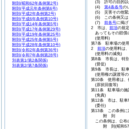
(3)
許可の目的以
附則
(昭和62年条例第2号)
(4)
第4条各号
の
附則
(平成元年条例第6号)
(5)
災害その他緊
附則
(平成2年条例第2号)
(6)
この条例又は
附則
(平成6年条例第10号)
(7)
前各号
に掲げ
附則
(平成14年条例第5号)
2
市は、
前項
の規
附則
(平成17年条例第29号)
あってもその賠償
附則
(平成19年条例第25号)
(使用料)
附則
(平成25年条例第5号)
第7条
駐車場の使
附則
(平成28年条例第10号)
2
前項
の使用料は
附則
(令和2年条例第36号)
(使用料の減免)
附則
(令和7年条例第28号)
第8条
市長は、特
別表第1
(第2条関係)
(督促)
別表第2
(第7条関係)
第9条
市長は、駐
(使用権の譲渡等の
第10条
使用者は、
(原状回復等)
第11条
駐車場の施
(免責)
第12条
市は、駐車
(委任)
第13条
この条例に
附
則
この条例は、公布
附
則
(昭和5