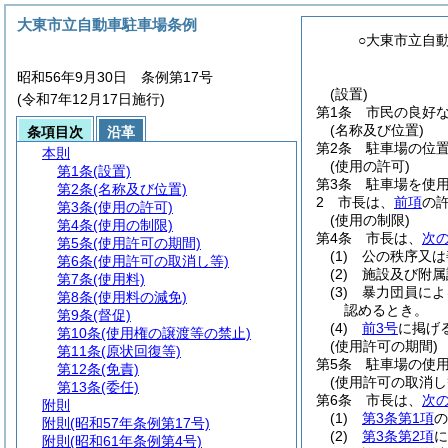
大東市立自動車駐車場条例
○大東市立自
昭和56年9月30日 条例第17号
(設置)
(令和7年12月17日施行)
第1条
市民の良好
(名称及び位置)
条項目次
沿革
第2条
駐車場の位
本則
(使用の許可)
第1条
(設置)
第3条
駐車場を使
第2条
(名称及び位置)
2
市長は、
前項
の
第3条
(使用の許可)
(使用の制限)
第4条
(使用の制限)
第4条
市長は、
次
第5条
(使用許可の期間)
(1)
公の秩序又は
第6条
(使用許可の取消し等)
(2)
施設及び附属
第7条
(使用料)
(3)
暴力団員によ
第8条
(使用料の減免)
認めるとき。
第9条
(督促)
(4)
前3号
に掲げ
第10条
(使用権の譲渡等の禁止)
(使用許可の期間)
第11条
(原状回復等)
第5条
駐車場の使
第12条
(免責)
(使用許可の取消し
第13条
(委任)
第6条
市長は、
次
附則
(1)
第3条第1項
の
附則
(昭和57年条例第17号)
(2)
第3条第2項
に
附則
(昭和61年条例第4号)