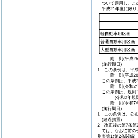
ついて適用し、こ
平成21年度に限
軽自動車用区画
普通自動車用区画
大型自動車用区画
附
則
(平成2
(施行期日)
1
この条例は、平成
附
則
(平成2
この条例は、平成2
附
則
(令和2
この条例は、規則
(令和2年規
附
則
(令和7
(施行期日)
1
この条例は、公
(経過措置)
2
改正後の第7条第
ては、なお従前の
別表第1
(第2条関係)