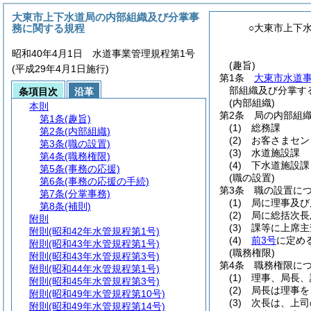
大東市上下水道局の内部組織及び分掌事
務に関する規程
○大東市上下
昭和40年4月1日 水道事業管理規程第1号
(趣旨)
(平成29年4月1日施行)
第1条
大東市水道
部組織及び分掌す
条項目次
沿革
(内部組織)
本則
第2条
局の内部組
第1条
(趣旨)
(1)
総務課
第2条
(内部組織)
(2)
お客さまセン
第3条
(職の設置)
(3)
水道施設課
第4条
(職務権限)
(4)
下水道施設課
第5条
(事務の応援)
(職の設置)
第6条
(事務の応援の手続)
第3条
職の設置に
第7条
(分掌事務)
(1)
局に理事及び
第8条
(補則)
(2)
局に総括次長
附則
(3)
課等に上席主
附則
(昭和42年水管規程第1号)
(4)
前3号
に定め
附則
(昭和43年水管規程第1号)
(職務権限)
附則
(昭和43年水管規程第3号)
第4条
職務権限に
附則
(昭和44年水管規程第1号)
(1)
理事、局長、
附則
(昭和45年水管規程第3号)
(2)
局長は理事を
附則
(昭和49年水管規程第10号)
(3)
次長は、上司
附則
(昭和49年水管規程第14号)