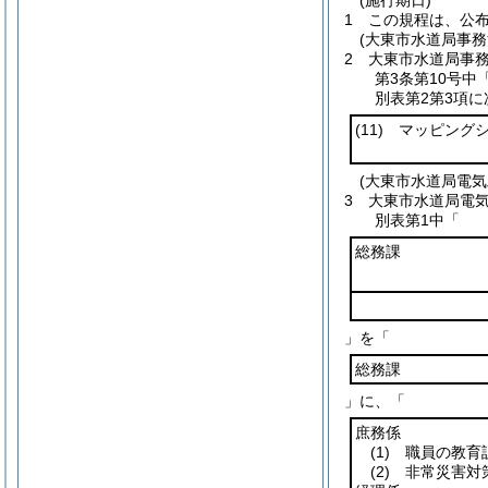
(施行期日)
1
この規程は、公
(大東市水道局事務
2
大東市水道局事
第3条第10号
別表第2第3項に
(11)
マッピングシ
(大東市水道局電
3
大東市水道局電
別表第1中「
総務課
」を「
総務課
」に、「
庶務係
(1)
職員の教育
(2)
非常災害対