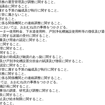
業務の運営管理及び調整に関すること。
協議会に関すること。
属する予算の編成及び執行に関すること。
主管に属さないこと。
関すること。
に係る関係機関との連絡調整に関すること。
ーにおいては、おおむね次の事務をつかさどる。
ーター使用料金、下水道使用料、戸別浄化槽施設使用料等の徴収及び還
に関する諸届の受付に関すること。
量及び用途の認定に関すること。
に関すること。
理に関すること。
関すること。
資金の助成及び融資のあっ旋に関すること。
及び戸別浄化槽設置分担金の賦課及び徴収に関すること。
認定に関すること。
所管に属する予算の編成及び執行に関すること。
庶務に関すること。
に係る関係機関との連絡調整に関すること。
いては、おおむね次の事務をつかさどる。
備計画に関すること。
事項の調査、研究及び調整に関すること。
良に関すること。
止及び給水制限に関すること。
すること。