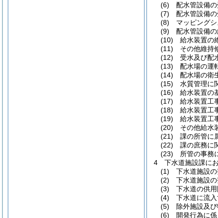
(6)
配水管設備の
(7)
配水管設備の
(8)
マッピングシ
(9)
配水管設備の
(10)
給水装置の
(11)
その他維持
(12)
受水及び配
(13)
配水場の運
(14)
配水場の衛
(15)
水質管理に
(16)
給水装置の
(17)
給水装置工
(18)
給水装置工
(19)
給水装置工
(20)
その他給水
(21)
課の所管に
(22)
課の庶務に
(23)
所管の事務
4
下水道施設課に
(1)
下水道施設の
(2)
下水道施設の
(3)
下水道の供用
(4)
下水道に流入
(5)
除外施設及び
(6)
開発行為に係