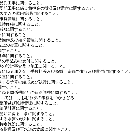
受託工事に関すること。
受託工事に係る負担金の徴収及び還付に関すること。
ステムの運用管理に関すること。
維持管理に関すること。
維持修繕に関すること。
修繕に関すること。
水に関すること。
転操作及び維持管理に関すること。
生上の措置に関すること。
関すること。
基準に関すること。
事の申込みの受付に関すること。
事の設計審査及び施工に関すること。
事に係る加入金、手数料等及び修繕工事費の徴収及び還付に関すること
装置に関すること。
属する予算の編成及び執行に関すること。
関すること。
に係る関係機関との連絡調整に関すること。
おいては、おおむね次の事務をつかさどる。
整備及び維持管理に関すること。
整備計画に関すること。
開始に係る工事に関すること。
する水質の規制に関すること。
特定施設に関すること。
る指導及び下水道の協議に関すること。