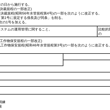
布の日から施行する。
決裁規程の一部改正)
務決裁規程
(昭和56年水管規程第4号)
の一部を次のように改正する。
中「第1号に規定する係長及び同条」を削る。
次の1号を加える。
ステムの運用管理に関すること。
比較的
の
気工作物保安規程の一部改正)
気工作物保安規程
(昭和46年水管規程第3号)
の一部を次のように改正する
訓練
策