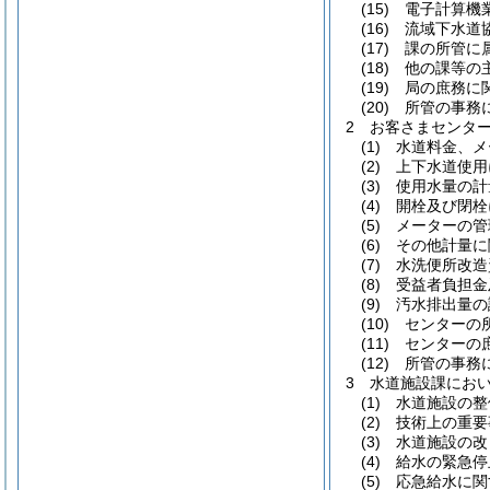
(15)
電子計算機
(16)
流域下水道
(17)
課の所管に
(18)
他の課等の
(19)
局の庶務に
(20)
所管の事務
2
お客さまセンタ
(1)
水道料金、メ
(2)
上下水道使用
(3)
使用水量の計
(4)
開栓及び閉栓
(5)
メーターの管
(6)
その他計量に
(7)
水洗便所改造
(8)
受益者負担金
(9)
汚水排出量の
(10)
センターの
(11)
センターの
(12)
所管の事務
3
水道施設課にお
(1)
水道施設の整
(2)
技術上の重要
(3)
水道施設の改
(4)
給水の緊急停
(5)
応急給水に関