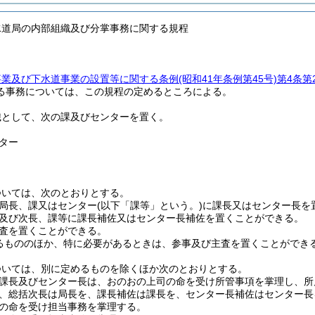
水道局の内部組織及び分掌事務に関する規程
事業及び下水道事業の設置等に関する条例
(昭和41年条例第45号)
第4条第
る事務については、この規程の定めるところによる。
織として、次の課及びセンターを置く。
ター
ついては、次のとおりとする。
局長、課又はセンター
(以下「課等」という。)
に課長又はセンター長を
及び次長、課等に課長補佐又はセンター長補佐を置くことができる。
査を置くことができる。
るもののほか、特に必要があるときは、参事及び主査を置くことができ
ついては、別に定めるものを除くほか次のとおりとする。
課長及びセンター長は、おのおの上司の命を受け所管事項を掌理し、所
、総括次長は局長を、課長補佐は課長を、センター長補佐はセンター長
の命を受け担当事務を掌理する。