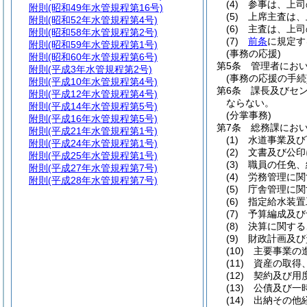
(4)
参事は、上司
附則
(昭和49年水管規程第16号)
(5)
上席主査は、
附則
(昭和52年水管規程第4号)
(6)
主査は、上司
附則
(昭和58年水管規程第2号)
(7)
前条
に規定す
附則
(昭和59年水管規程第1号)
(事務の応援)
附則
(昭和60年水管規程第6号)
第5条
管理者にお
附則
(平成3年水管規程第2号)
(事務の応援の手続
附則
(平成10年水管規程第4号)
第6条
課長及びセ
附則
(平成12年水管規程第4号)
ならない。
附則
(平成14年水管規程第5号)
(分掌事務)
附則
(平成16年水管規程第5号)
第7条
総務課にお
附則
(平成21年水管規程第1号)
(1)
水道事業及び
附則
(平成24年水管規程第1号)
(2)
文書及び公印
附則
(平成25年水管規程第1号)
(3)
職員の任免、
附則
(平成27年水管規程第7号)
(4)
労務管理に関
附則
(平成28年水管規程第7号)
(5)
庁舎管理に関
(6)
指定給水装置
(7)
予算編成及び
(8)
決算に関する
(9)
財政計画及び
(10)
主要事業の
(11)
資産の取得
(12)
契約及び用
(13)
公債及び一
(14)
出納その他