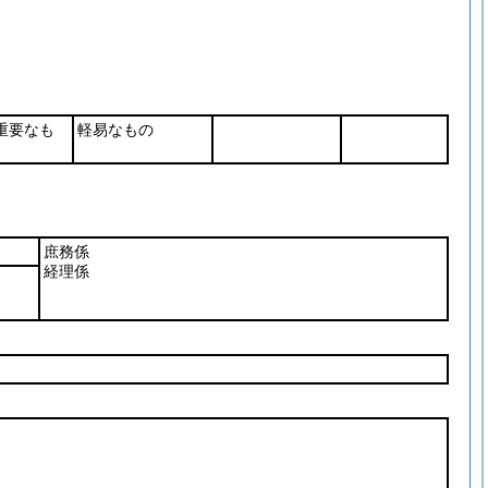
重要なも
軽易なもの
。
庶務係
経理係