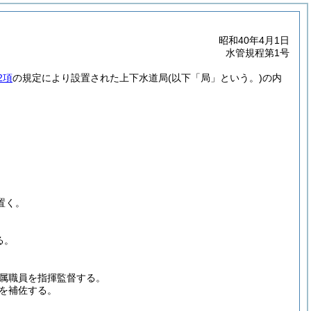
昭和40年4月1日
水管規程第1号
2項
の規定により設置された上下水道局
(以下「局」という。)
の内
置く。
る。
属職員を指揮監督する。
を補佐する。