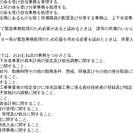
の命を受け担当事務を掌理する。
上司の命を受け分掌事務を処理する。
の命を受け担当事務を処理する。
る職にあるものを除く所属職員の配置及び分掌する事務は、上下水道事
いて緊急事務処理のため必要があると認めるときは、課等の所属のいか
)
ンター長が緊急事務処理のため応援を求める必要を認めたときは、所要
いては、おおむね次の事務をつかさどる。
下水道事業の基本計画の策定及び総合調整に関すること。
に関すること。
給与、勤務時間その他の勤務条件、懲戒、研修及びその他の身分取扱に
すること。
すること。
工事事業者の指定並びに排水設備工事に係る責任技術者の登録及び指定
予算執行の調整に関すること。
こと。
資金計画に関すること。
進行管理に関すること。
、管理及び処分に関すること。
度に関すること。
時借入金に関すること。
経理事務に関すること。