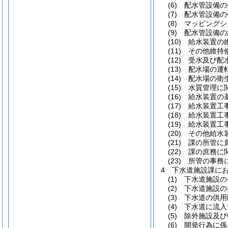
(6)
配水管設備の
(7)
配水管設備の
(8)
マッピングシ
(9)
配水管設備の
(10)
給水装置の
(11)
その他維持
(12)
受水及び配
(13)
配水場の運
(14)
配水場の衛
(15)
水質管理に
(16)
給水装置の
(17)
給水装置工
(18)
給水装置工
(19)
給水装置工
(20)
その他給水
(21)
課の所管に
(22)
課の庶務に
(23)
所管の事務
4
下水道施設課に
(1)
下水道施設の
(2)
下水道施設の
(3)
下水道の供用
(4)
下水道に流入
(5)
除外施設及び
(6)
開発行為に係