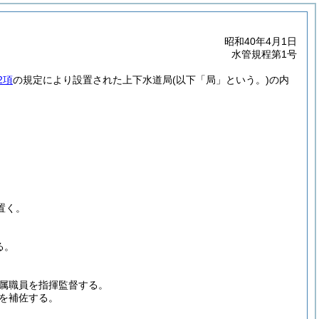
昭和40年4月1日
水管規程第1号
2項
の規定により設置された上下水道局
(以下「局」という。)
の内
置く。
る。
属職員を指揮監督する。
を補佐する。