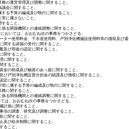
業務の運営管理及び調整に関すること。
協議会に関すること。
属する予算の編成及び執行に関すること。
主管に属さないこと。
関すること。
に係る関係機関との連絡調整に関すること。
ーにおいては、おおむね次の事務をつかさどる。
ーター使用料金、下水道使用料、戸別浄化槽施設使用料等の徴収及び還
に関する諸届の受付に関すること。
量及び用途の認定に関すること。
に関すること。
理に関すること。
関すること。
資金の助成及び融資のあっ旋に関すること。
及び戸別浄化槽設置分担金の賦課及び徴収に関すること。
認定に関すること。
所管に属する予算の編成及び執行に関すること。
庶務に関すること。
に係る関係機関との連絡調整に関すること。
いては、おおむね次の事務をつかさどる。
備計画に関すること。
事項の調査、研究及び調整に関すること。
良に関すること。
止及び給水制限に関すること。
すること。