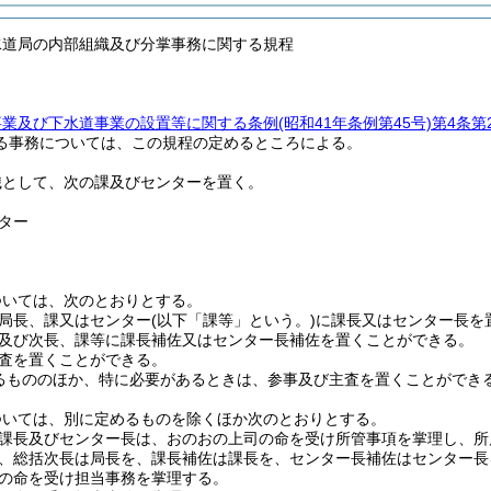
水道局の内部組織及び分掌事務に関する規程
事業及び下水道事業の設置等に関する条例
(昭和41年条例第45号)
第4条第
る事務については、この規程の定めるところによる。
織として、次の課及びセンターを置く。
ター
ついては、次のとおりとする。
局長、課又はセンター
(以下「課等」という。)
に課長又はセンター長を
及び次長、課等に課長補佐又はセンター長補佐を置くことができる。
査を置くことができる。
るもののほか、特に必要があるときは、参事及び主査を置くことができ
ついては、別に定めるものを除くほか次のとおりとする。
課長及びセンター長は、おのおの上司の命を受け所管事項を掌理し、所
、総括次長は局長を、課長補佐は課長を、センター長補佐はセンター長
の命を受け担当事務を掌理する。