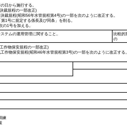
布の日から施行する。
決裁規程の一部改正)
務決裁規程
(昭和56年水管規程第4号)
の一部を次のように改正する。
中「第1号に規定する係長及び同条」を削る。
次の1号を加える。
ステムの運用管理に関すること。
比較的
の
気工作物保安規程の一部改正)
気工作物保安規程
(昭和46年水管規程第3号)
の一部を次のように改正する
訓練
策