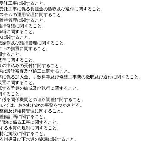
受託工事に関すること。
受託工事に係る負担金の徴収及び還付に関すること。
ステムの運用管理に関すること。
維持管理に関すること。
維持修繕に関すること。
修繕に関すること。
水に関すること。
転操作及び維持管理に関すること。
生上の措置に関すること。
関すること。
基準に関すること。
事の申込みの受付に関すること。
事の設計審査及び施工に関すること。
事に係る加入金、手数料等及び修繕工事費の徴収及び還付に関すること
装置に関すること。
属する予算の編成及び執行に関すること。
関すること。
に係る関係機関との連絡調整に関すること。
おいては、おおむね次の事務をつかさどる。
整備及び維持管理に関すること。
整備計画に関すること。
開始に係る工事に関すること。
する水質の規制に関すること。
特定施設に関すること。
る指導及び下水道の協議に関すること。