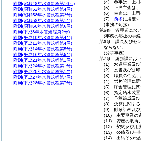
(4)
参事は、上司
附則
(昭和49年水管規程第16号)
(5)
上席主査は、
附則
(昭和52年水管規程第4号)
(6)
主査は、上司
附則
(昭和58年水管規程第2号)
(7)
前条
に規定す
附則
(昭和59年水管規程第1号)
(事務の応援)
附則
(昭和60年水管規程第6号)
第5条
管理者にお
附則
(平成3年水管規程第2号)
(事務の応援の手続
附則
(平成10年水管規程第4号)
第6条
課長及びセ
附則
(平成12年水管規程第4号)
ならない。
附則
(平成14年水管規程第5号)
(分掌事務)
附則
(平成16年水管規程第5号)
第7条
総務課にお
附則
(平成21年水管規程第1号)
(1)
水道事業及び
附則
(平成24年水管規程第1号)
(2)
文書及び公印
附則
(平成25年水管規程第1号)
(3)
職員の任免、
附則
(平成27年水管規程第7号)
(4)
労務管理に関
附則
(平成28年水管規程第7号)
(5)
庁舎管理に関
(6)
指定給水装置
(7)
予算編成及び
(8)
決算に関する
(9)
財政計画及び
(10)
主要事業の
(11)
資産の取得
(12)
契約及び用
(13)
公債及び一
(14)
出納その他