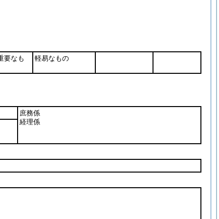
重要なも
軽易なもの
。
庶務係
経理係