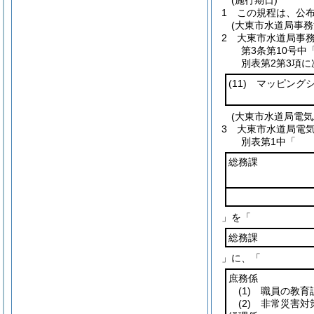
(施行期日)
1
この規程は、公
(大東市水道局事務
2
大東市水道局事
第3条第10号
別表第2第3項に
(11)
マッピングシ
(大東市水道局電
3
大東市水道局電
別表第1中「
総務課
」を「
総務課
」に、「
庶務係
(1)
職員の教育
(2)
非常災害対