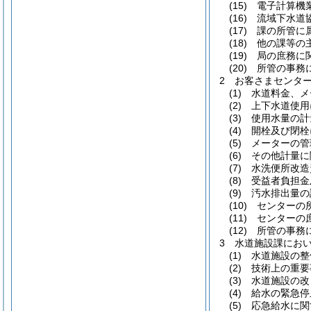
(15)
電子計算機
(16)
流域下水道
(17)
課の所管に
(18)
他の課等の
(19)
局の庶務に
(20)
所管の事務
2
お客さまセンタ
(1)
水道料金、メ
(2)
上下水道使用
(3)
使用水量の計
(4)
開栓及び閉栓
(5)
メーターの管
(6)
その他計量に
(7)
水洗便所改造
(8)
受益者負担金
(9)
汚水排出量の
(10)
センターの
(11)
センターの
(12)
所管の事務
3
水道施設課にお
(1)
水道施設の整
(2)
技術上の重要
(3)
水道施設の改
(4)
給水の緊急停
(5)
応急給水に関