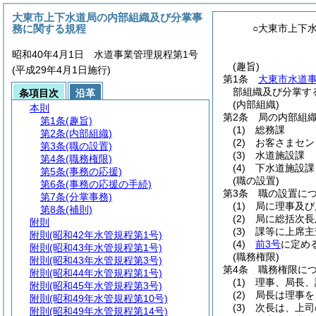
大東市上下水道局の内部組織及び分掌事
務に関する規程
○大東市上下
昭和40年4月1日 水道事業管理規程第1号
(趣旨)
(平成29年4月1日施行)
第1条
大東市水道
部組織及び分掌す
条項目次
沿革
(内部組織)
本則
第2条
局の内部組
第1条
(趣旨)
(1)
総務課
第2条
(内部組織)
(2)
お客さまセン
第3条
(職の設置)
(3)
水道施設課
第4条
(職務権限)
(4)
下水道施設課
第5条
(事務の応援)
(職の設置)
第6条
(事務の応援の手続)
第3条
職の設置に
第7条
(分掌事務)
(1)
局に理事及び
第8条
(補則)
(2)
局に総括次長
附則
(3)
課等に上席主
附則
(昭和42年水管規程第1号)
(4)
前3号
に定め
附則
(昭和43年水管規程第1号)
(職務権限)
附則
(昭和43年水管規程第3号)
第4条
職務権限に
附則
(昭和44年水管規程第1号)
(1)
理事、局長、
附則
(昭和45年水管規程第3号)
(2)
局長は理事を
附則
(昭和49年水管規程第10号)
(3)
次長は、上司
附則
(昭和49年水管規程第14号)