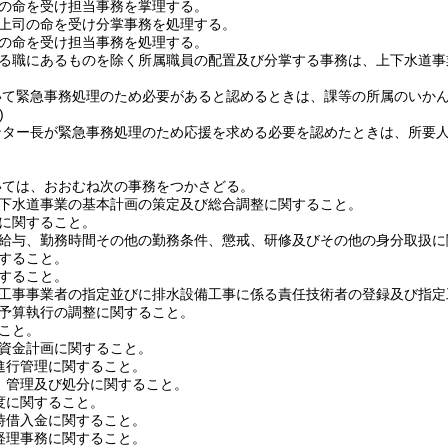
の命を受け担当事務を掌理する。
上司の命を受け分掌事務を処理する。
の命を受け担当事務を処理する。
る職にあるものを除く所属職員の配置及び分掌する事務は、上下水道事
いて緊急事務処理のため必要があると認めるときは、課等の所属のいか
)
ンター長が緊急事務処理のため応援を求める必要を認めたときは、所要
いては、おおむね次の事務をつかさどる。
下水道事業の基本計画の策定及び総合調整に関すること。
に関すること。
給与、勤務時間その他の勤務条件、懲戒、研修及びその他の身分取扱に
すること。
すること。
工事事業者の指定並びに排水設備工事に係る責任技術者の登録及び指定
予算執行の調整に関すること。
こと。
資金計画に関すること。
進行管理に関すること。
、管理及び処分に関すること。
度に関すること。
時借入金に関すること。
経理事務に関すること。