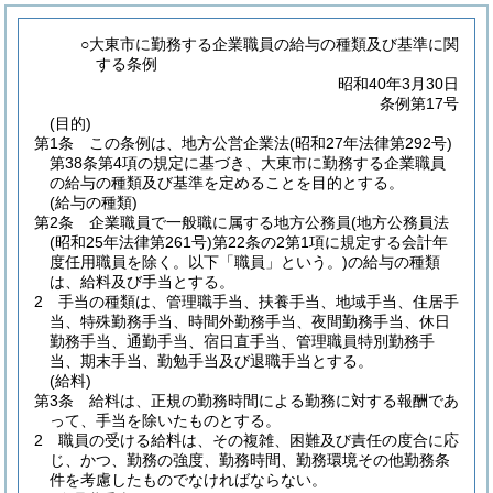
○大東市に勤務する企業職員の給与の種類及び基準に関
する条例
昭和40年3月30日
条例第17号
(目的)
第1条
この条例は、地方公営企業法
(昭和27年法律第292号)
第38条第4項の規定に基づき、大東市に勤務する企業職員
の給与の種類及び基準を定めることを目的とする。
(給与の種類)
第2条
企業職員で一般職に属する地方公務員
(地方公務員法
(昭和25年法律第261号)
第22条の2第1項に規定する会計年
度任用職員を除く。以下「職員」という。)
の給与の種類
は、給料及び手当とする。
2
手当の種類は、管理職手当、扶養手当、地域手当、住居手
当、特殊勤務手当、時間外勤務手当、夜間勤務手当、休日
勤務手当、通勤手当、宿日直手当、管理職員特別勤務手
当、期末手当、勤勉手当及び退職手当とする。
(給料)
第3条
給料は、正規の勤務時間による勤務に対する報酬であ
って、手当を除いたものとする。
2
職員の受ける給料は、その複雑、困難及び責任の度合に応
じ、かつ、勤務の強度、勤務時間、勤務環境その他勤務条
件を考慮したものでなければならない。