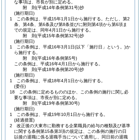
な事項は、市長が別に定める。
附
則
(平成14年
条例第31号)
抄
(施行期日)
1
この条例は、平成15年1月1日から施行する。
ただし、第2
条、第4条、第6条及び第8条並びに附則第4項から第6項ま
での規定は、同年4月1日から施行する。
附
則
(平成15年
条例第32号)
抄
(施行期日)
1
この条例は、平成16年3月1日
(以下「施行日」という。)
か
ら施行する。
附
則
(平成16年
条例第5号)
この条例は、平成16年4月1日から施行する。
附
則
(平成18年
条例第20号)
抄
(施行期日)
1
この条例は、平成18年4月1日から施行する。
(委任)
18
この条例に定めるもののほか、この条例の施行に関し必
要な事項は、市長が別に定める。
附
則
(平成19年
条例第30号)
(施行期日)
1
この条例は、平成19年10月1日から施行する。
(経過措置)
2
改正後の大東市に勤務する企業職員の給与の種類及び基準
に関する条例第15条第3項の規定は、この条例の施行の日
以後の退職に係る退職手当について適用し、同日前の退職