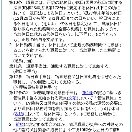
第10条
職員には、正規の勤務日が休日
(国民の祝日に関する
法律
(昭和23年法律第178号)
に規定する休日
(以下この項に
おいて「祝日法による休日」という。)
及び年末年始の休日
(12月29日から翌年の1月3日までの日をいい、祝日法によ
る休日を除く。)
をいい、代休日を指定されて、当該休日に
割り振られた勤務時間の全部を勤務した職員にあっては、
当該休日に代わる代休日をいう。以下同じ。)
に当たって
も、正規の給与を支給する。
2
休日勤務手当は、休日において正規の勤務時間中に勤務す
ることを命ぜられた職員に対して、当該勤務した全時間に
ついて支給する。
(通勤手当)
第11条
通勤手当は、通勤する職員に対して支給する。
(宿日直手当)
第12条
宿日直手当は、宿直勤務又は日直勤務を命ぜられた
職員に、その回数に応じて支給する。
(管理職員特別勤務手当)
第12条の2
管理職員特別勤務手当は、
第4条
の規定に基づき
管理職手当を支給される職員
(
次項
において「管理職員」と
いう。)
が臨時又は緊急の必要その他の公務の運営の必要に
より週休日
(勤務時間を割り振らない日をいう。)
又は休日
(
次項
において「週休日等」という。)
に勤務した場合に、
当該職員に対して支給する。
2
前項
に規定する場合のほか、管理職員が災害への対処その
他の臨時又は緊急の必要により午後10時から翌日の午前5