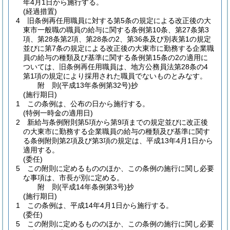
年4月1日から施行する。
(経過措置)
4
旧条例再任用職員に対する第5条の規定による改正後の大
東市一般職の職員の給与に関する条例第10条、第27条第3
項、第28条第2項、第28条の2、第36条及び別表第1の規定
並びに第7条の規定による改正後の大東市に勤務する企業職
員の給与の種類及び基準に関する条例第15条の2の適用に
ついては、旧条例再任用職員は、地方公務員法第28条の4
第1項の規定により採用された職員でないものとみなす。
附
則
(平成13年
条例第32号)
抄
(施行期日)
1
この条例は、公布の日から施行する。
(特例一時金の適用日)
2
新給与条例附則第5項から第9項までの規定並びに改正後
の大東市に勤務する企業職員の給与の種類及び基準に関す
る条例附則第2項及び第3項の規定は、平成13年4月1日から
適用する。
(委任)
5
この附則に定めるもののほか、この条例の施行に関し必要
な事項は、市長が別に定める。
附
則
(平成14年
条例第3号)
抄
(施行期日)
1
この条例は、平成14年4月1日から施行する。
(委任)
5
この附則に定めるもののほか、この条例の施行に関し必要