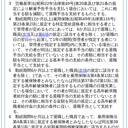
3
労働基準法
(昭和22年法律第49号)
第20条及び第21条の規
定により解雇予告手当を支払う場合においては、これに相
当する額を減額して退職手当を支給するものとする。
4
勤続期間12か月以上
(雇用保険法
(昭和49年法律第116号)
第23条第2項に規定する特定受給資格者に相当する者とし
て管理者が定めるものにあっては、6か月以上)
で退職した
職員
(
次項
又は
第6項
の規定に該当する者を除く。)
が退職の
日の翌日から起算して1年の期間
(管理者が指定する者につ
いては、管理者が指定する期間)
内に失業している場合にお
いて、その者が同法に規定する基本手当の額に達する退職
手当の支給を受けていないときは、その差額に相当する金
額を同法の規定による基本手当の支給の条件に従い、退職
手当として支給する。
5
勤続期間6か月以上で退職した職員
(
次項
の規定に該当する
者を除く。)
であって、その者を雇用保険法第4条第1項に規
定する被保険者とみなしたならば同法第37条の2第1項に規
定する高年齢被保険者に該当するものが退職の日後失業し
ている場合において、その者が同法に規定する高年齢求職
者給付金の額に達する退職手当の支給を受けていないとき
は、その差額に相当する金額を同法の規定による高年齢求
職者給付金の支給の条件に従い、退職手当として支給す
る。
6
勤続期間6か月以上で退職した職員であって、雇用保険法
第4条第1項に規定する被保険者とみなしたならば同法第38
条第1項に規定する短期雇用特例被保険者に該当するものが