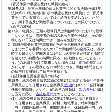
(育児休業の承認を受けた職員の給与)
第16条の2
地方公務員の育児休業等に関する法律
(平成3年
法律第110号)
第2条第1項の承認を受けた職員には、育児休
業をしている期間については、給与を支給しない。
ただ
し、期末手当及び勤勉手当については、この限りでない。
(給与の減額)
第17条
職員が、正規の勤務日又は勤務時間中において勤務
しないときは、管理者の承認のあった場合を除き、その勤
務しない日又は時間につき、給与を減額する。
2
職員が部分休業
(当該職員がその小学校就学の始期に達す
るまでの子を養育するため1日の勤務時間の全部又は一部
(2
時間を超えない範囲内又は1年につき管理者が指定する時間
を超えない範囲内の時間に限る。)
を勤務しないことをい
う。)
の承認を受けて勤務しない場合には、
前項
の規定にか
かわらず、その勤務しない1時間につき、勤務1時間当たり
の給与額を減額して給与を支給する。
(会計年度任用企業職員の給与)
第18条
地方公務員法第22条の2第1項に規定する会計年度任
用職員として任用される企業職員
(
次項
において「会計年度
任用企業職員」という。)
の給与の種類は、
次の各号
に掲げ
る区分に応じ、
当該各号
に定めるところによる。
(1)
地方公務員法第22条の2第1項第1号に掲げる職員とし
て任用される企業職員 給料、地域手当、特殊勤務手
当、時間外勤務手当、夜間勤務手当、休日勤務手当、通