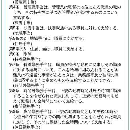
(管理職手当)
第4条
管理職手当は、管理又は監督の地位にある職員の職の
うち、その特殊性に基づき管理者が指定するものについて
支給する。
(扶養手当)
第5条
扶養手当は、扶養親族のある職員に対して支給する。
(地域手当)
第5条の2
地域手当は、職員に支給する。
(住居手当)
第5条の3
住居手当は、職員に支給する。
第6条
削除
(特殊勤務手当)
第7条
特殊勤務手当は、職員が特殊な勤務に従事しその勤務
に対する給与について、これを給与に組み入れることが困
難又は不適当な事情があるときは、業務能率及び技能の高
揚に応ずるように定めるものを支給することができる。
(時間外勤務手当)
第8条
時間外勤務手当は、正規の勤務時間以外の時間に勤務
することを命ぜられた職員に対して、正規の勤務時間を超
えて勤務した全時間について支給する。
(夜間勤務手当)
第9条
夜間勤務手当は、正規の勤務時間として午後10時か
ら翌日の午前5時までの間に勤務することを命ぜられた職員
に対して、その間に勤務した全時間について支給する。
(休日勤務手当)