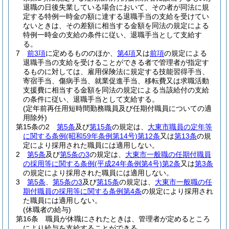
退職の日後失業している場合において、その者が同法に規
定する特例一時金の額に達する退職手当の支給を受けてい
ないときは、その差額に相当する金額を同法の規定による
特例一時金の支給の条件に従い、退職手当として支給す
る。
7
前3項
に定めるもののほか、
第4項
又は
前項
の規定による
退職手当の支給を受けることができる者で管理者が指定す
るものに対しては、雇用保険法に規定する技能習得手当、
寄宿手当、傷病手当、就業促進手当、移転費又は求職活動
支援費に相当する金額を同法の規定による当該給付の支給
の条件に従い、退職手当として支給する。
(定年前再任用短時間勤務職員及び任期付職員についての適
用除外)
第15条の2
第5条
及び
第15条
の規定は、
大東市職員の定年等
に関する条例
(昭和59年条例第14号)
第12条
又は
第13条
の規
定により採用された職員には適用しない。
2
第5条
及び
第5条の3
の規定は、
大東市一般職の任期付職員
の採用等に関する条例
(平成24年条例第4号)
第2条
又は
第3条
の規定により採用された職員には適用しない。
3
第5条
、
第5条の3
及び
第15条
の規定は、
大東市一般職の任
期付職員の採用等に関する条例第4条
の規定により採用され
た職員には適用しない。
(休職者の給与)
第16条
職員が休職にされたときは、管理者が定めるところ
により給与を支給することができる。