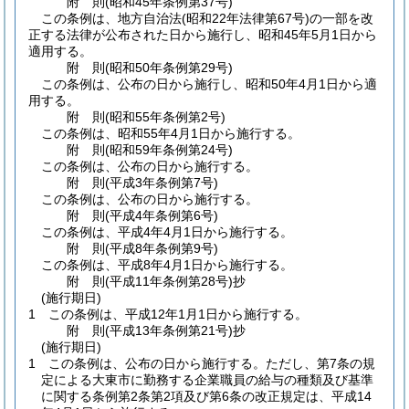
附
則
(昭和45年
条例第37号)
この条例は、地方自治法
(昭和22年法律第67号)
の一部を改
正する法律が公布された日から施行し、昭和45年5月1日から
適用する。
附
則
(昭和50年
条例第29号)
この条例は、公布の日から施行し、昭和50年4月1日から適
用する。
附
則
(昭和55年
条例第2号)
この条例は、昭和55年4月1日から施行する。
附
則
(昭和59年
条例第24号)
この条例は、公布の日から施行する。
附
則
(平成3年
条例第7号)
この条例は、公布の日から施行する。
附
則
(平成4年
条例第6号)
この条例は、平成4年4月1日から施行する。
附
則
(平成8年
条例第9号)
この条例は、平成8年4月1日から施行する。
附
則
(平成11年
条例第28号)
抄
(施行期日)
1
この条例は、平成12年1月1日から施行する。
附
則
(平成13年
条例第21号)
抄
(施行期日)
1
この条例は、公布の日から施行する。
ただし、第7条の規
定による大東市に勤務する企業職員の給与の種類及び基準
に関する条例第2条第2項及び第6条の改正規定は、平成14