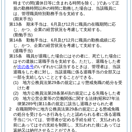
時までの間
(週休日等に含まれる時間を除く。)
であって正
規の勤務時間以外の時間に勤務した場合は、当該職員に
は、管理職員特別勤務手当を支給する。
(期末手当)
第13条
期末手当は、6月及び12月に職員の在職期間に応
じ、かつ、企業の経営状況を考慮して支給する。
(勤勉手当)
第14条
勤勉手当は、6月及び12月に職員の勤務成績に応
じ、かつ、企業の経営状況を考慮して支給する。
(退職手当)
第15条
職員が退職した場合にはその者に、死亡した場合に
はその遺族に退職手当を支給する。
ただし、退職をした者
が
次の各号
のいずれかに該当するときは、管理者は、当該
退職をした者に対し、当該退職に係る退職手当の全部又は
一部を支給しないこととすることができる。
(1)
地方公務員法第29条の規定により懲戒免職の処分を受
けた者
(2)
地方公務員法第28条第4項の規定による失職をした者
(3)
地方公営企業等の労働関係に関する法律
(昭和27年法
律第289号)
第11条の規定に該当し退職させられた者
2
在職期間中に地方公務員法第29条の規定による懲戒免職
の処分を受けるべき行為をしたと認められる者に係る退職
手当については、管理者が定める手続を経て、支払われる
前にあってはその支給を制限し、支払われた後にあっては
返納又は納付させることができる。