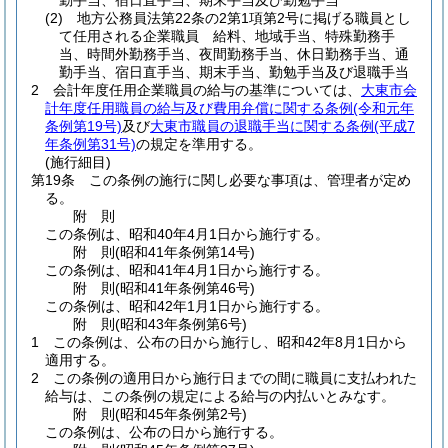
勤手当、宿日直手当、期末手当及び勤勉手当
(2)
地方公務員法第22条の2第1項第2号に掲げる職員とし
て任用される企業職員 給料、地域手当、特殊勤務手
当、時間外勤務手当、夜間勤務手当、休日勤務手当、通
勤手当、宿日直手当、期末手当、勤勉手当及び退職手当
2
会計年度任用企業職員の給与の基準については、
大東市会
計年度任用職員の給与及び費用弁償に関する条例
(令和元年
条例第19号)
及び
大東市職員の退職手当に関する条例
(平成7
年条例第31号)
の規定を準用する。
(施行細目)
第19条
この条例の施行に関し必要な事項は、管理者が定め
る。
附
則
この条例は、昭和40年4月1日から施行する。
附
則
(昭和41年
条例第14号)
この条例は、昭和41年4月1日から施行する。
附
則
(昭和41年
条例第46号)
この条例は、昭和42年1月1日から施行する。
附
則
(昭和43年
条例第6号)
1
この条例は、公布の日から施行し、昭和42年8月1日から
適用する。
2
この条例の適用日から施行日までの間に職員に支払われた
給与は、この条例の規定による給与の内払いとみなす。
附
則
(昭和45年
条例第2号)
この条例は、公布の日から施行する。