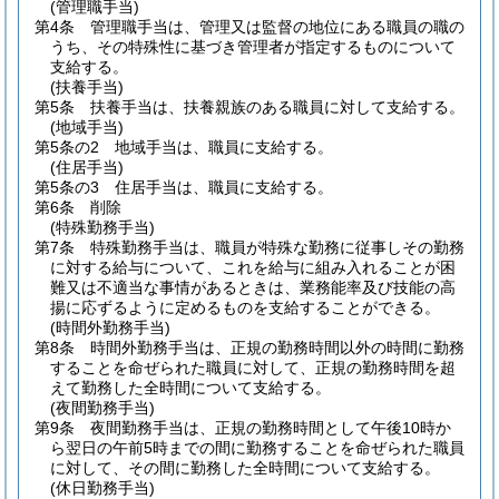
(管理職手当)
第4条
管理職手当は、管理又は監督の地位にある職員の職の
うち、その特殊性に基づき管理者が指定するものについて
支給する。
(扶養手当)
第5条
扶養手当は、扶養親族のある職員に対して支給する。
(地域手当)
第5条の2
地域手当は、職員に支給する。
(住居手当)
第5条の3
住居手当は、職員に支給する。
第6条
削除
(特殊勤務手当)
第7条
特殊勤務手当は、職員が特殊な勤務に従事しその勤務
に対する給与について、これを給与に組み入れることが困
難又は不適当な事情があるときは、業務能率及び技能の高
揚に応ずるように定めるものを支給することができる。
(時間外勤務手当)
第8条
時間外勤務手当は、正規の勤務時間以外の時間に勤務
することを命ぜられた職員に対して、正規の勤務時間を超
えて勤務した全時間について支給する。
(夜間勤務手当)
第9条
夜間勤務手当は、正規の勤務時間として午後10時か
ら翌日の午前5時までの間に勤務することを命ぜられた職員
に対して、その間に勤務した全時間について支給する。
(休日勤務手当)