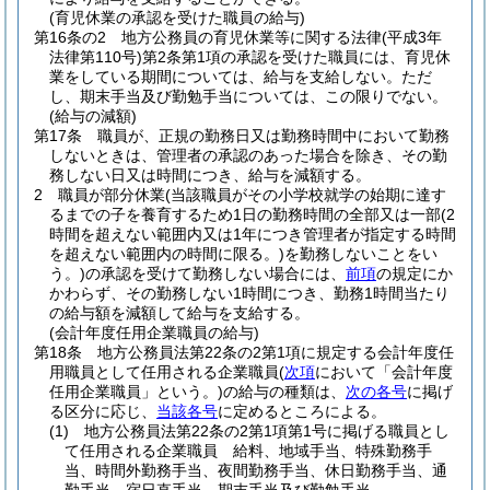
(育児休業の承認を受けた職員の給与)
第16条の2
地方公務員の育児休業等に関する法律
(平成3年
法律第110号)
第2条第1項の承認を受けた職員には、育児休
業をしている期間については、給与を支給しない。
ただ
し、期末手当及び勤勉手当については、この限りでない。
(給与の減額)
第17条
職員が、正規の勤務日又は勤務時間中において勤務
しないときは、管理者の承認のあった場合を除き、その勤
務しない日又は時間につき、給与を減額する。
2
職員が部分休業
(当該職員がその小学校就学の始期に達す
るまでの子を養育するため1日の勤務時間の全部又は一部
(2
時間を超えない範囲内又は1年につき管理者が指定する時間
を超えない範囲内の時間に限る。)
を勤務しないことをい
う。)
の承認を受けて勤務しない場合には、
前項
の規定にか
かわらず、その勤務しない1時間につき、勤務1時間当たり
の給与額を減額して給与を支給する。
(会計年度任用企業職員の給与)
第18条
地方公務員法第22条の2第1項に規定する会計年度任
用職員として任用される企業職員
(
次項
において「会計年度
任用企業職員」という。)
の給与の種類は、
次の各号
に掲げ
る区分に応じ、
当該各号
に定めるところによる。
(1)
地方公務員法第22条の2第1項第1号に掲げる職員とし
て任用される企業職員 給料、地域手当、特殊勤務手
当、時間外勤務手当、夜間勤務手当、休日勤務手当、通