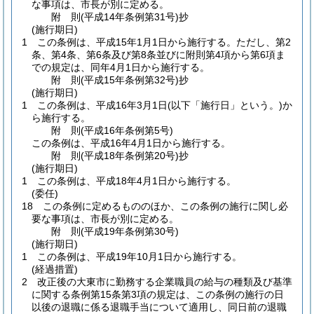
な事項は、市長が別に定める。
附
則
(平成14年
条例第31号)
抄
(施行期日)
1
この条例は、平成15年1月1日から施行する。
ただし、第2
条、第4条、第6条及び第8条並びに附則第4項から第6項ま
での規定は、同年4月1日から施行する。
附
則
(平成15年
条例第32号)
抄
(施行期日)
1
この条例は、平成16年3月1日
(以下「施行日」という。)
か
ら施行する。
附
則
(平成16年
条例第5号)
この条例は、平成16年4月1日から施行する。
附
則
(平成18年
条例第20号)
抄
(施行期日)
1
この条例は、平成18年4月1日から施行する。
(委任)
18
この条例に定めるもののほか、この条例の施行に関し必
要な事項は、市長が別に定める。
附
則
(平成19年
条例第30号)
(施行期日)
1
この条例は、平成19年10月1日から施行する。
(経過措置)
2
改正後の大東市に勤務する企業職員の給与の種類及び基準
に関する条例第15条第3項の規定は、この条例の施行の日
以後の退職に係る退職手当について適用し、同日前の退職