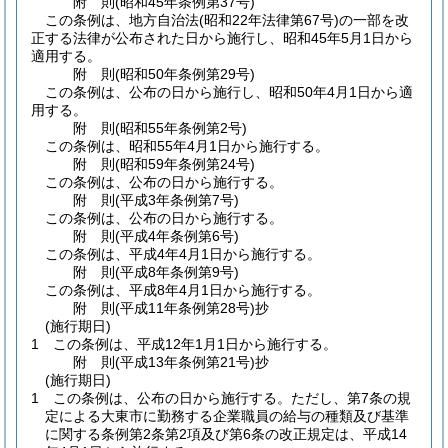
附
則
(昭和45年
条例第37号)
この条例は、地方自治法
(昭和22年法律第67号)
の一部を改
正する法律が公布された日から施行し、昭和45年5月1日から
適用する。
附
則
(昭和50年
条例第29号)
この条例は、公布の日から施行し、昭和50年4月1日から適
用する。
附
則
(昭和55年
条例第2号)
この条例は、昭和55年4月1日から施行する。
附
則
(昭和59年
条例第24号)
この条例は、公布の日から施行する。
附
則
(平成3年
条例第7号)
この条例は、公布の日から施行する。
附
則
(平成4年
条例第6号)
この条例は、平成4年4月1日から施行する。
附
則
(平成8年
条例第9号)
この条例は、平成8年4月1日から施行する。
附
則
(平成11年
条例第28号)
抄
(施行期日)
1
この条例は、平成12年1月1日から施行する。
附
則
(平成13年
条例第21号)
抄
(施行期日)
1
この条例は、公布の日から施行する。
ただし、第7条の規
定による大東市に勤務する企業職員の給与の種類及び基準
に関する条例第2条第2項及び第6条の改正規定は、平成14