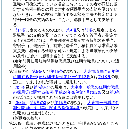
退職の日後失業している場合において、その者が同法に規
定する特例一時金の額に達する退職手当の支給を受けてい
ないときは、その差額に相当する金額を同法の規定による
特例一時金の支給の条件に従い、退職手当として支給す
る。
7
前3項
に定めるもののほか、
第4項
又は
前項
の規定による
退職手当の支給を受けることができる者で管理者が指定す
るものに対しては、雇用保険法に規定する技能習得手当、
寄宿手当、傷病手当、就業促進手当、移転費又は求職活動
支援費に相当する金額を同法の規定による当該給付の支給
の条件に従い、退職手当として支給する。
(定年前再任用短時間勤務職員及び任期付職員についての適
用除外)
第15条の2
第5条
及び
第15条
の規定は、
大東市職員の定年等
に関する条例
(昭和59年条例第14号)
第12条
又は
第13条
の規
定により採用された職員には適用しない。
2
第5条
及び
第5条の3
の規定は、
大東市一般職の任期付職員
の採用等に関する条例
(平成24年条例第4号)
第2条
又は
第3条
の規定により採用された職員には適用しない。
3
第5条
、
第5条の3
及び
第15条
の規定は、
大東市一般職の任
期付職員の採用等に関する条例第4条
の規定により採用され
た職員には適用しない。
(休職者の給与)
第16条
職員が休職にされたときは、管理者が定めるところ
により給与を支給することができる。