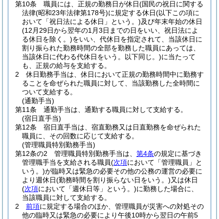
第10条
職員には、正規の勤務日が休日
(国民の祝日に関する
法律
(昭和23年法律第178号)
に規定する休日
(以下この項に
おいて「祝日法による休日」という。)
及び年末年始の休日
(12月29日から翌年の1月3日までの日をいい、祝日法によ
る休日を除く。)
をいい、代休日を指定されて、当該休日に
割り振られた勤務時間の全部を勤務した職員にあっては、
当該休日に代わる代休日をいう。以下同じ。)
に当たって
も、正規の給与を支給する。
2
休日勤務手当は、休日において正規の勤務時間中に勤務す
ることを命ぜられた職員に対して、当該勤務した全時間に
ついて支給する。
(通勤手当)
第11条
通勤手当は、通勤する職員に対して支給する。
(宿日直手当)
第12条
宿日直手当は、宿直勤務又は日直勤務を命ぜられた
職員に、その回数に応じて支給する。
(管理職員特別勤務手当)
第12条の2
管理職員特別勤務手当は、
第4条
の規定に基づき
管理職手当を支給される職員
(
次項
において「管理職員」と
いう。)
が臨時又は緊急の必要その他の公務の運営の必要に
より週休日
(勤務時間を割り振らない日をいう。)
又は休日
(
次項
において「週休日等」という。)
に勤務した場合に、
当該職員に対して支給する。
2
前項
に規定する場合のほか、管理職員が災害への対処その
他の臨時又は緊急の必要により午後10時から翌日の午前5