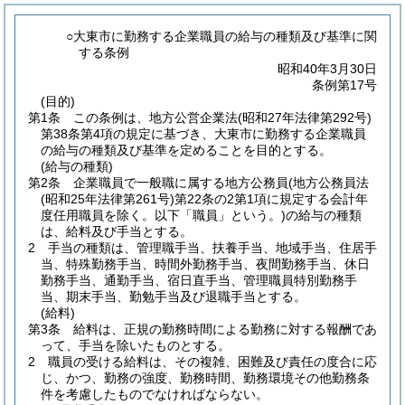
○大東市に勤務する企業職員の給与の種類及び基準に関
する条例
昭和40年3月30日
条例第17号
(目的)
第1条
この条例は、地方公営企業法
(昭和27年法律第292号)
第38条第4項の規定に基づき、大東市に勤務する企業職員
の給与の種類及び基準を定めることを目的とする。
(給与の種類)
第2条
企業職員で一般職に属する地方公務員
(地方公務員法
(昭和25年法律第261号)
第22条の2第1項に規定する会計年
度任用職員を除く。以下「職員」という。)
の給与の種類
は、給料及び手当とする。
2
手当の種類は、管理職手当、扶養手当、地域手当、住居手
当、特殊勤務手当、時間外勤務手当、夜間勤務手当、休日
勤務手当、通勤手当、宿日直手当、管理職員特別勤務手
当、期末手当、勤勉手当及び退職手当とする。
(給料)
第3条
給料は、正規の勤務時間による勤務に対する報酬であ
って、手当を除いたものとする。
2
職員の受ける給料は、その複雑、困難及び責任の度合に応
じ、かつ、勤務の強度、勤務時間、勤務環境その他勤務条
件を考慮したものでなければならない。