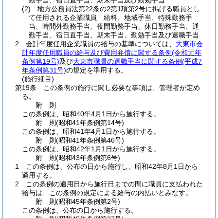
勤手当、宿日直手当、期末手当及び勤勉手当
(2)
地方公務員法第22条の2第1項第2号に掲げる職員とし
て任用される企業職員 給料、地域手当、特殊勤務手
当、時間外勤務手当、夜間勤務手当、休日勤務手当、通
勤手当、宿日直手当、期末手当、勤勉手当及び退職手当
2
会計年度任用企業職員の給与の基準については、
大東市会
計年度任用職員の給与及び費用弁償に関する条例
(令和元年
条例第19号)
及び
大東市職員の退職手当に関する条例
(平成7
年条例第31号)
の規定を準用する。
(施行細目)
第19条
この条例の施行に関し必要な事項は、管理者が定め
る。
附
則
この条例は、昭和40年4月1日から施行する。
附
則
(昭和41年
条例第14号)
この条例は、昭和41年4月1日から施行する。
附
則
(昭和41年
条例第46号)
この条例は、昭和42年1月1日から施行する。
附
則
(昭和43年
条例第6号)
1
この条例は、公布の日から施行し、昭和42年8月1日から
適用する。
2
この条例の適用日から施行日までの間に職員に支払われた
給与は、この条例の規定による給与の内払いとみなす。
附
則
(昭和45年
条例第2号)
この条例は、公布の日から施行する。