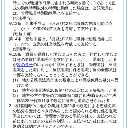
時までの間
(週休日等に含まれる時間を除く。)
であって正
規の勤務時間以外の時間に勤務した場合は、当該職員に
は、管理職員特別勤務手当を支給する。
(期末手当)
第13条
期末手当は、6月及び12月に職員の在職期間に応
じ、かつ、企業の経営状況を考慮して支給する。
(勤勉手当)
第14条
勤勉手当は、6月及び12月に職員の勤務成績に応
じ、かつ、企業の経営状況を考慮して支給する。
(退職手当)
第15条
職員が退職した場合にはその者に、死亡した場合に
はその遺族に退職手当を支給する。
ただし、退職をした者
が
次の各号
のいずれかに該当するときは、管理者は、当該
退職をした者に対し、当該退職に係る退職手当の全部又は
一部を支給しないこととすることができる。
(1)
地方公務員法第29条の規定により懲戒免職の処分を受
けた者
(2)
地方公務員法第28条第4項の規定による失職をした者
(3)
地方公営企業等の労働関係に関する法律
(昭和27年法
律第289号)
第11条の規定に該当し退職させられた者
2
在職期間中に地方公務員法第29条の規定による懲戒免職
の処分を受けるべき行為をしたと認められる者に係る退職
手当については、管理者が定める手続を経て、支払われる
前にあってはその支給を制限し、支払われた後にあっては
返納又は納付させることができる。