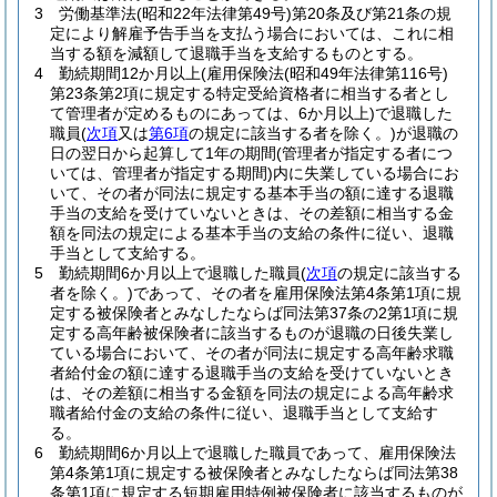
3
労働基準法
(昭和22年法律第49号)
第20条及び第21条の規
定により解雇予告手当を支払う場合においては、これに相
当する額を減額して退職手当を支給するものとする。
4
勤続期間12か月以上
(雇用保険法
(昭和49年法律第116号)
第23条第2項に規定する特定受給資格者に相当する者とし
て管理者が定めるものにあっては、6か月以上)
で退職した
職員
(
次項
又は
第6項
の規定に該当する者を除く。)
が退職の
日の翌日から起算して1年の期間
(管理者が指定する者につ
いては、管理者が指定する期間)
内に失業している場合にお
いて、その者が同法に規定する基本手当の額に達する退職
手当の支給を受けていないときは、その差額に相当する金
額を同法の規定による基本手当の支給の条件に従い、退職
手当として支給する。
5
勤続期間6か月以上で退職した職員
(
次項
の規定に該当する
者を除く。)
であって、その者を雇用保険法第4条第1項に規
定する被保険者とみなしたならば同法第37条の2第1項に規
定する高年齢被保険者に該当するものが退職の日後失業し
ている場合において、その者が同法に規定する高年齢求職
者給付金の額に達する退職手当の支給を受けていないとき
は、その差額に相当する金額を同法の規定による高年齢求
職者給付金の支給の条件に従い、退職手当として支給す
る。
6
勤続期間6か月以上で退職した職員であって、雇用保険法
第4条第1項に規定する被保険者とみなしたならば同法第38
条第1項に規定する短期雇用特例被保険者に該当するものが