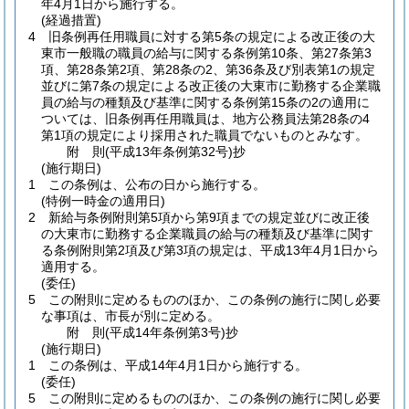
年4月1日から施行する。
(経過措置)
4
旧条例再任用職員に対する第5条の規定による改正後の大
東市一般職の職員の給与に関する条例第10条、第27条第3
項、第28条第2項、第28条の2、第36条及び別表第1の規定
並びに第7条の規定による改正後の大東市に勤務する企業職
員の給与の種類及び基準に関する条例第15条の2の適用に
ついては、旧条例再任用職員は、地方公務員法第28条の4
第1項の規定により採用された職員でないものとみなす。
附
則
(平成13年
条例第32号)
抄
(施行期日)
1
この条例は、公布の日から施行する。
(特例一時金の適用日)
2
新給与条例附則第5項から第9項までの規定並びに改正後
の大東市に勤務する企業職員の給与の種類及び基準に関す
る条例附則第2項及び第3項の規定は、平成13年4月1日から
適用する。
(委任)
5
この附則に定めるもののほか、この条例の施行に関し必要
な事項は、市長が別に定める。
附
則
(平成14年
条例第3号)
抄
(施行期日)
1
この条例は、平成14年4月1日から施行する。
(委任)
5
この附則に定めるもののほか、この条例の施行に関し必要