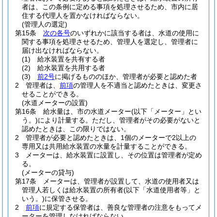
者は、この条例に定める事項を処理させるため、市内に居
住する代理人を置かなければならない。
(管理人の選定)
第15条
次の各号
のいずれかに該当する者は、水道の使用に
関する事項を処理させるため、管理人を選定し、管理者に
届け出なければならない。
(1)
給水装置を共有する者
(2)
給水装置を共用する者
(3)
前2号
に掲げるもののほか、管理者が必要と認めた者
2
管理者は、
前項
の管理人を不適当と認めたときは、変更さ
せることができる。
(水道メーターの設置)
第16条
給水量は、市の水道メーター
(以下「メーター」とい
う。)
により計量する。
ただし、管理者がその必要がないと
認めたときは、この限りではない。
2
管理者が必要と認めたときは、1個のメーターで2以上の
専用又は共用給水装置の水量を計量することができる。
3
メーターは、給水装置に設置し、その位置は管理者が定め
る。
(メーターの貸与)
第17条
メーターは、管理者が設置して、水道の使用者又は
管理人若しくは給水装置の所有者
(以下「水道使用者等」と
いう。)
に保管させる。
2
前項
に規定する保管者は、善良な管理者の注意をもってメ
ーターを管理しなければならない。