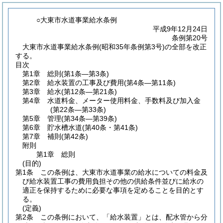
○大東市水道事業給水条例
平成9年12月24日
条例第20号
大東市水道事業給水条例(昭和35年条例第3号)の全部を改正
する。
目次
第1章
総則
(第1条―第3条)
第2章
給水装置の工事及び費用
(第4条―第11条)
第3章
給水
(第12条―第21条)
第4章
水道料金、メーター使用料金、手数料及び加入金
(第22条―第33条)
第5章
管理
(第34条―第39条)
第6章
貯水槽水道
(第40条・第41条)
第7章
補則
(第42条)
附則
第1章
総則
(目的)
第1条
この条例は、大東市水道事業の給水についての料金及
び給水装置工事の費用負担その他の供給条件並びに給水の
適正を保持するために必要な事項を定めることを目的とす
る。
(定義)
第2条
この条例において、「給水装置」とは、配水管から分