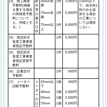
(3)
竣工検査
給
30mm未
1件
3,000円
13mm以下
手数料
(補修
水
満
で、給水栓1
を要する場合
管
栓のみを追
75mm未
1件
5,000円
の再検査手数
の
加する場合
満
料について
最
の工事につ
も、同様とす
大
いては徴収
75mm以
1件
8,000円
る。)
口
しない。
上
径
(4)
指定給水
1件
5,000円
装置工事事業
者指定手数料
(5)
指定給水
1件
5,000円
装置工事事業
者指定更新手
数料
(6)
証書交付
1件
500円
手数料
(7)
メーター
メ
25mm以
1個
300円
試験手数料
ー
下
タ
40mm
1個
2,000円
ー
50mm
1個
2,000円
の
口
75mm
1個
6,000円