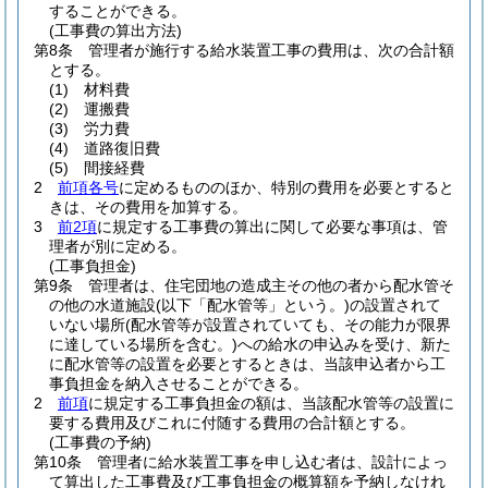
することができる。
(工事費の算出方法)
第8条
管理者が施行する給水装置工事の費用は、次の合計額
とする。
(1)
材料費
(2)
運搬費
(3)
労力費
(4)
道路復旧費
(5)
間接経費
2
前項各号
に定めるもののほか、特別の費用を必要とすると
きは、その費用を加算する。
3
前2項
に規定する工事費の算出に関して必要な事項は、管
理者が別に定める。
(工事負担金)
第9条
管理者は、住宅団地の造成主その他の者から配水管そ
の他の水道施設
(以下「配水管等」という。)
の設置されて
いない場所
(配水管等が設置されていても、その能力が限界
に達している場所を含む。)
への給水の申込みを受け、新た
に配水管等の設置を必要とするときは、当該申込者から工
事負担金を納入させることができる。
2
前項
に規定する工事負担金の額は、当該配水管等の設置に
要する費用及びこれに付随する費用の合計額とする。
(工事費の予納)
第10条
管理者に給水装置工事を申し込む者は、設計によっ
て算出した工事費及び工事負担金の概算額を予納しなけれ