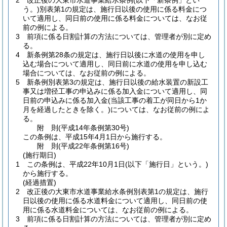
2
改正後の大東市水道事業給水条例
(以下「新条例」とい
う。)
別表第1の規定は、施行日以後の使用に係る料金につ
いて適用し、同日前の使用に係る料金については、なお従
前の例による。
3
前項に係る日割計算の方法については、管理者が別に定め
る。
4
新条例第28条の規定は、施行日以後に水道の使用を申し
込む場合について適用し、同日前に水道の使用を申し込む
場合については、なお従前の例による。
5
新条例別表第3の規定は、施行日以後の給水装置の新設工
事又は増径工事の申込みに係る加入金について適用し、同
日前の申込みに係る加入金
(当該工事の着工が同日から1か
月を経過したときを除く。)
については、なお従前の例によ
る。
附
則
(平成14年
条例第30号)
この条例は、平成15年4月1日から施行する。
附
則
(平成22年
条例第16号)
(施行期日)
1
この条例は、平成22年10月1日
(以下「施行日」という。)
から施行する。
(経過措置)
2
改正後の大東市水道事業給水条例別表第1の規定は、施行
日以後の使用に係る水道料金について適用し、同日前の使
用に係る水道料金については、なお従前の例による。
3
前項に係る日割計算の方法については、管理者が別に定め