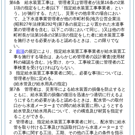
第6条
給水装置工事は、管理者又は管理者が法第16条の2第
1項の指定をした者
(以下「指定給水装置工事事業者」とい
う。)
が施行する。
ただし、災害その他非常の場合におい
て、上下水道事業管理者が他の市町村長
(地方公営企業法
(昭和27年法律第292号)
第7条の規定により置かれた水道事
業の管理者を含む。以下この項において同じ。)
又は他の市
町村長が法第16条の2第1項の指定をした者に給水装置工事
を施行させる必要があると認めるときは、この限りでな
い。
2
前項
の規定により、指定給水装置工事事業者が給水装置工
事を施行する場合は、あらかじめ管理者の設計審査
(使用材
料の確認を含む。)
を受け、かつ、工事竣工後に管理者の工
事検査を受けなければならない。
3
指定給水装置工事事業者に関し、必要な事項については、
管理者が別に定める。
(給水管及び給水用具の指定)
第7条
管理者は、災害等による給水装置の損傷を防止すると
ともに、給水装置の損傷の復旧を迅速かつ適切に行えるよ
うにするため必要があると認めるときは、配水管への取付
口から水道メーターまでの間の給水装置に用いようとする
給水管及び給水用具について、その構造及び材質を指定す
ることができる。
2
管理者は、指定給水装置工事事業者に対し、配水管に給水
管を取り付ける工事及び当該取付口から水道メーターまで
の工事に関する工法、工期、その他の工事上の条件を指示