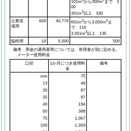
3
3
101m
から300m
まで 3
00
3
301m
以上 330
公衆浴
600
40,776
3
3
601m
から3,000m
ま
場用
で 116
3
3,001m
以上 135
臨時用
10
5,000
500
備考 用途の適用基準については、管理者が別に定める。
メーター使用料金
口径
1か月につき使用料
備考
金
mm
円
13
48
20
87
25
97
40
194
50
388
75
1,067
100
1,359