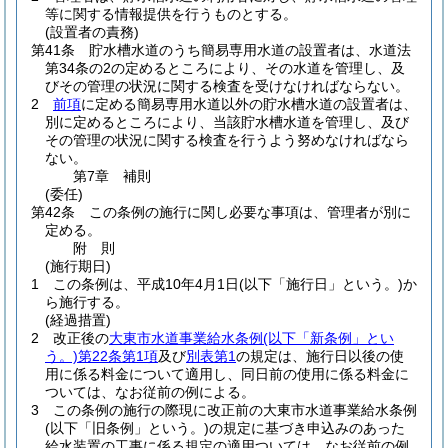
等に関する情報提供を行うものとする。
(設置者の責務)
第41条
貯水槽水道のうち簡易専用水道の設置者は、水道法
第34条の2の定めるところにより、その水道を管理し、及
びその管理の状況に関する検査を受けなければならない。
2
前項
に定める簡易専用水道以外の貯水槽水道の設置者は、
別に定めるところにより、当該貯水槽水道を管理し、及び
その管理の状況に関する検査を行うよう努めなければなら
ない。
第7章
補則
(委任)
第42条
この条例の施行に関し必要な事項は、管理者が別に
定める。
附
則
(施行期日)
1
この条例は、平成10年4月1日
(以下「施行日」という。)
か
ら施行する。
(経過措置)
2
改正後の
大東市水道事業給水条例
(以下「新条例」とい
う。)
第22条第1項
及び
別表第1
の規定は、施行日以後の使
用に係る料金について適用し、同日前の使用に係る料金に
ついては、なお従前の例による。
3
この条例の施行の際現に改正前の大東市水道事業給水条例
(以下「旧条例」という。)
の規定に基づき申込みのあった
給水装置の工事に係る規定の適用ついては、なお従前の例