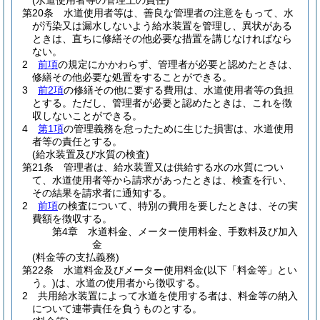
(水道使用者等の管理上の責任)
第20条
水道使用者等は、善良な管理者の注意をもって、水
が汚染又は漏水しないよう給水装置を管理し、異状がある
ときは、直ちに修繕その他必要な措置を講じなければなら
ない。
2
前項
の規定にかかわらず、管理者が必要と認めたときは、
修繕その他必要な処置をすることができる。
3
前2項
の修繕その他に要する費用は、水道使用者等の負担
とする。
ただし、管理者が必要と認めたときは、これを徴
収しないことができる。
4
第1項
の管理義務を怠ったために生じた損害は、水道使用
者等の責任とする。
(給水装置及び水質の検査)
第21条
管理者は、給水装置又は供給する水の水質につい
て、水道使用者等から請求があったときは、検査を行い、
その結果を請求者に通知する。
2
前項
の検査について、特別の費用を要したときは、その実
費額を徴収する。
第4章
水道料金、メーター使用料金、手数料及び加入
金
(料金等の支払義務)
第22条
水道料金及びメーター使用料金
(以下「料金等」とい
う。)
は、水道の使用者から徴収する。
2
共用給水装置によって水道を使用する者は、料金等の納入
について連帯責任を負うものとする。