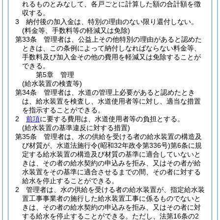
れるものとみなして、各戸ごとに計算した額の合計額を徴
収する。
3
納付後の加入金は、特別の理由のない限り還付しない。
(料金等、手数料等の軽減又は免除)
第33条
管理者は、公益上その他特別の理由があると認めた
ときは、この条例によって納付しなればならない料金等、
手数料及び加入金その他の費用を軽減又は免除することが
できる。
第5章
管理
(給水装置の検査等)
第34条
管理者は、水道の管理上必要があると認めたとき
は、給水装置を検査し、水道使用者等に対し、適当な措置
を指示することができる。
2
前項
に要する費用は、水道使用者等の負担とする。
(給水装置の基準違反に対する措置)
第35条
管理者は、水の供給を受ける者の給水装置の構造及
び材質が、水道法施行令
(昭和32年政令第336号)
第6条に規
定する給水装置の構造及び材質の基準に適合していないと
きは、その者の給水契約の申込みを拒み、又はその者が給
水装置をその基準に適合させるまでの間、その者に対する
給水を停止することができる。
2
管理者は、水の供給を受ける者の給水装置が、指定給水装
置工事事業者の施行した給水装置工事に係るものでないと
きは、その者の給水契約の申込みを拒み、又はその者に対
する給水を停止することができる。
ただし、法第16条の2