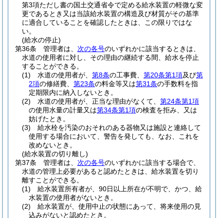
第3項ただし書の国土交通省令で定める給水装置の軽微な変
更であるとき又は当該給水装置の構造及び材質がその基準
に適合していることを確認したときは、この限りではな
い。
(給水の停止)
第36条
管理者は、
次の各号
のいずれかに該当するときは、
水道の使用者に対し、その理由の継続する間、給水を停止
することができる。
(1)
水道の使用者が、
第8条
の工事費、
第20条第1項
及び
第
2項
の修繕費、
第23条
の料金等又は
第31条
の手数料を指
定期限内に納入しないとき。
(2)
水道の使用者が、正当な理由がなくて、
第24条第1項
の使用水量の計量又は
第34条第1項
の検査を拒み、又は
妨げたとき。
(3)
給水栓を汚染のおそれのある器物又は施設と連絡して
使用する場合において、警告を発しても、なお、これを
改めないとき。
(給水装置の切り離し)
第37条
管理者は、
次の各号
のいずれかに該当する場合で、
水道の管理上必要があると認めたときは、給水装置を切り
離すことができる。
(1)
給水装置所有者が、90日以上所在が不明で、かつ、給
水装置の使用者がないとき。
(2)
給水装置が、使用中止の状態にあって、将来使用の見
込みがないと認めたとき。