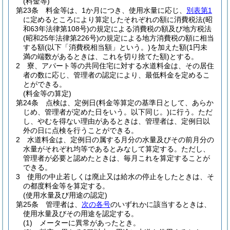
(料金等)
第23条
料金等は、1か月につき、使用水量に応じ、
別表第1
に定めるところにより算定したそれぞれの額に消費税法
(昭
和63年法律第108号)
の規定による消費税の額及び地方税法
(昭和25年法律第226号)
の規定による地方消費税の額に相当
する額
(以下「消費税相当額」という。)
を加えた額
(1円未
満の端数があるときは、これを切り捨てた額)
とする。
2
寮、アパート等の共同住宅に対する水道料金は、その居住
者の数に応じ、管理者の認定により、最低料金を定めるこ
とができる。
(料金等の算定)
第24条
点検は、定例日
(料金等算定の基準日として、あらか
じめ、管理者が定めた日をいう。以下同じ。)
に行う。
ただ
し、やむを得ない理由があるときは、管理者は、定例日以
外の日に点検を行うことができる。
2
水道料金は、定例日の属する月分の水量及びその前月分の
水量がそれぞれ均等であるとみなして算定する。
ただし、
管理者が必要と認めたときは、毎月これを算定することが
できる。
3
使用の中止若しくは廃止又は給水の停止をしたときは、そ
の都度料金等を算定する。
(使用水量及び用途の認定)
第25条
管理者は、
次の各号
のいずれかに該当するときは、
使用水量及びその用途を認定する。
(1)
メーターに異常があったとき。