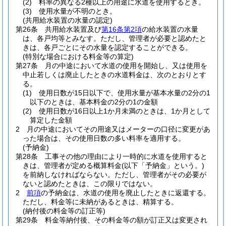
(2)
料率の異なる2種以上の用途に水道を使用するとき。
(3)
使用水量が不明のとき。
(共用給水装置の水量の認定)
第26条
共用給水装置及び
第16条第2項
の給水装置の水量
は、各戸均等とみなす。
ただし、管理者が必要と認めたと
きは、各戸ごとにその水量を認定することができる。
(特別な場合における料金等の算定)
第27条
月の中途において水道の使用を開始し、又は使用を
中止若しくは廃止したときの水道料金は、次のとおりとす
る。
(1)
使用日数が15日以下で、使用水量が基本水量の2分の1
以下のときは、基本料金の2分の1の金額
(2)
使用日数が16日以上1か月未満のときは、1か月として
算定した金額
2
月の中途においてその用途又はメーターの口径に変更があ
った場合は、その使用日数の多い料率を適用する。
(予納金)
第28条
工事その他の理由により一時的に水道を使用すると
きは、管理者が定める概算料金
(以下「予納金」という。)
を前納しなければならない。
ただし、管理者がその必要が
ないと認めたときは、この限りではない。
2
前項
の予納金は、水道の使用を廃止したときに返還する。
ただし、料金等に未納があるときは、精算する。
(納付後の料金等の訂正等)
第29条
料金等納付後、その料金等の額が訂正又は変更され