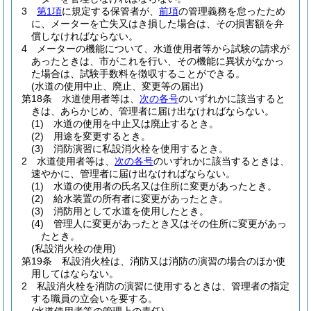
3
第1項
に規定する保管者が、
前項
の管理義務を怠ったため
に、メーターを亡失又はき損した場合は、その損害額を弁
償しなければならない。
4
メーターの機能について、水道使用者等から試験の請求が
あったときは、市がこれを行い、その機能に異状がなかっ
た場合は、試験手数料を徴収することができる。
(水道の使用中止、廃止、変更等の届出)
第18条
水道使用者等は、
次の各号
のいずれかに該当すると
きは、あらかじめ、管理者に届け出なければならない。
(1)
水道の使用を中止又は廃止するとき。
(2)
用途を変更するとき。
(3)
消防演習に私設消火栓を使用するとき。
2
水道使用者等は、
次の各号
のいずれかに該当するときは、
速やかに、管理者に届け出なければならない。
(1)
水道の使用者の氏名又は住所に変更があったとき。
(2)
給水装置の所有者に変更があったとき。
(3)
消防用として水道を使用したとき。
(4)
管理人に変更があったとき又はその住所に変更があっ
たとき。
(私設消火栓の使用)
第19条
私設消火栓は、消防又は消防の演習の場合のほか使
用してはならない。
2
私設消火栓を消防の演習に使用するときは、管理者の指定
する職員の立会いを要する。