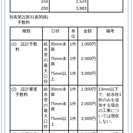
150
2,524
200
3,883
別表第2
(第31条関係)
手数料
種類
口径
単
金額
備考
位
(1)
設計手数
給
30mm未
1件
1,000円
料
水
満
管
75mm未
1件
2,000円
の
満
最
大
75mm以
1件
3,000円
口
上
径
(2)
設計審査
給
30mm未
1件
1,000円
13mm以下
手数料
水
満
で、給水栓1
管
栓のみを追
75mm未
1件
2,000円
の
加する場合
満
最
の工事につ
大
いては徴収
75mm以
1件
3,000円
口
しない。
上
径