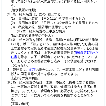
岐して設けられた給水管及びこれに直結する給水用具をい
う。
(給水装置の種類)
第3条
給水装置は、次の3種とする。
(1)
専用給水装置 1戸又は1か所で専用するもの
(2)
共用給水装置 2戸若しくは2か所以上で共用するもの
(3)
私設消火栓 消防用に使用するもの
第2章
給水装置の工事及び費用
(給水装置の新設等の申込み)
第4条
給水装置を新設、改造、修繕
(水道法
(昭和32年法律第
177号。以下「法」という。)
第16条の2第3項ただし書の国
土交通省令で定める給水装置の軽微な変更を除く。)
又は撤
去しようとする者は、上下水道事業管理者
(
第6条第1項ただ
し書
を除き、以下「管理者」という。)
の定めるところによ
り、あらかじめ管理者に申し込み、その承認を受けなけれ
ばならない。
2
管理者は、
前項
の場合において、当該工事に関する利害関
係人の同意書等の提出を求めることができる。
(新設等の費用負担)
第5条
給水装置の新設、改造、修繕又は撤去に要する費用
は、当該給水装置を新設、改造、修繕又は撤去する者の負
担とする。
ただし、管理者が特に必要があると認めたもの
については、市においてその費用を負担することができ
る。
(工事の施行)