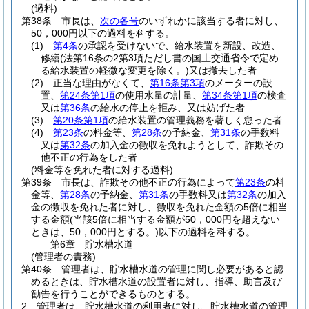
(過料)
第38条
市長は、
次の各号
のいずれかに該当する者に対し、
50，000円以下の過料を科する。
(1)
第4条
の承認を受けないで、給水装置を新設、改造、
修繕
(法第16条の2第3項ただし書の国土交通省令で定め
る給水装置の軽微な変更を除く。)
又は撤去した者
(2)
正当な理由がなくて、
第16条第3項
のメーターの設
置、
第24条第1項
の使用水量の計量、
第34条第1項
の検査
又は
第36条
の給水の停止を拒み、又は妨げた者
(3)
第20条第1項
の給水装置の管理義務を著しく怠った者
(4)
第23条
の料金等、
第28条
の予納金、
第31条
の手数料
又は
第32条
の加入金の徴収を免れようとして、詐欺その
他不正の行為をした者
(料金等を免れた者に対する過料)
第39条
市長は、詐欺その他不正の行為によって
第23条
の料
金等、
第28条
の予納金、
第31条
の手数料又は
第32条
の加入
金の徴収を免れた者に対し、徴収を免れた金額の5倍に相当
する金額
(当該5倍に相当する金額が50，000円を超えない
ときは、50，000円とする。)
以下の過料を科する。
第6章
貯水槽水道
(管理者の責務)
第40条
管理者は、貯水槽水道の管理に関し必要があると認
めるときは、貯水槽水道の設置者に対し、指導、助言及び
勧告を行うことができるものとする。
2
管理者は、貯水槽水道の利用者に対し、貯水槽水道の管理