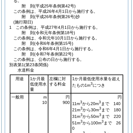
る。
附
則
(平成25年
条例第42号)
この条例は、平成26年4月1日から施行する。
附
則
(平成26年
条例第26号)
抄
(施行期日)
1
この条例は、平成27年4月1日から施行する。
附
則
(令和元年
条例第18号)
この条例は、令和元年10月1日から施行する。
附
則
(令和6年
条例第15号)
この条例は、令和6年4月1日から施行する。
附
則
(令和7年
条例第22号)
この条例は、公布の日から施行する。
別表第1
(第23条関係)
水道料金
用途
1か月最
左欄に対
1か月最低使用水量を超え
低使用水
する料金
3
たもの1m
につき
量
一般用
m
円
円
10
900
3
3
11m
から20m
まで 140
3
3
21m
から30m
まで 180
3
3
31m
から50m
まで 220
3
3
51m
から100m
まで 26
0