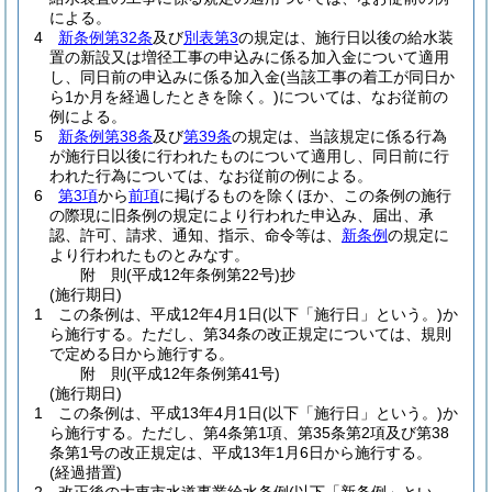
による。
4
新条例第32条
及び
別表第3
の規定は、施行日以後の給水装
置の新設又は増径工事の申込みに係る加入金について適用
し、同日前の申込みに係る加入金
(当該工事の着工が同日か
ら1か月を経過したときを除く。)
については、なお従前の
例による。
5
新条例第38条
及び
第39条
の規定は、当該規定に係る行為
が施行日以後に行われたものについて適用し、同日前に行
われた行為については、なお従前の例による。
6
第3項
から
前項
に掲げるものを除くほか、この条例の施行
の際現に旧条例の規定により行われた申込み、届出、承
認、許可、請求、通知、指示、命令等は、
新条例
の規定に
より行われたものとみなす。
附
則
(平成12年
条例第22号)
抄
(施行期日)
1
この条例は、平成12年4月1日
(以下「施行日」という。)
か
ら施行する。
ただし、第34条の改正規定については、規則
で定める日から施行する。
附
則
(平成12年
条例第41号)
(施行期日)
1
この条例は、平成13年4月1日
(以下「施行日」という。)
か
ら施行する。
ただし、第4条第1項、第35条第2項及び第38
条第1号の改正規定は、平成13年1月6日から施行する。
(経過措置)