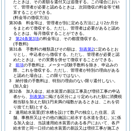
たときは、その差額を還付又は追徴する。
この場合におい
て、管理者が必要と認めるときは、次回徴収の料金等で精
算することができる。
(料金等の徴収方法)
第30条
料金等は、管理者が別に定める方法により2か月分
をまとめて徴収する。
ただし、管理者は必要があると認め
るときは、毎月徴収することができる。
2
第24条第3項
の料金等は、その都度徴収する。
(手数料)
第31条
手数料の種類及びその額は、
別表第2
に定めるとお
りとし、申込者から徴収する。
ただし、管理者が必要と認
めたときは、その実費を併せて徴収することができる。
2
前項
の手数料は、メーター試験手数料を除き、申込みの
際、これを徴収する。
ただし、管理者が特別の理由がある
と認めた場合は、この限りではない。
3
納付後の手数料は、特別の理由のない限り還付しない。
(加入金)
第32条
加入金は、給水装置の新設工事及び増径工事の申込
者から、
別表第3
に掲げる区分により定められた額に消費税
相当額を加えた額
(1円未満の端数があるときは、これを切
り捨てた額)
とする。
2
連用給水装置
(貯水槽を設けて数戸の独立した住居、店
舗、事務所又はその他の施設に給水する水道を含む。)
に係
る加入金は、当該連用給水装置のある各戸において、各戸
給水管と同一口径の給水装置の新設又は増径工事が施工さ