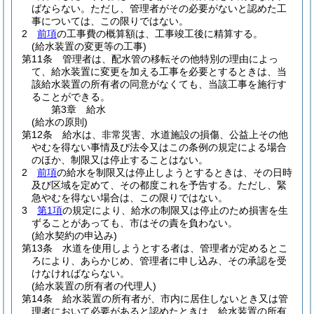
ばならない。
ただし、管理者がその必要がないと認めた工
事については、この限りではない。
2
前項
の工事費の概算額は、工事竣工後に精算する。
(給水装置の変更等の工事)
第11条
管理者は、配水管の移転その他特別の理由によっ
て、給水装置に変更を加える工事を必要とするときは、当
該給水装置の所有者の同意がなくても、当該工事を施行す
ることができる。
第3章
給水
(給水の原則)
第12条
給水は、非常災害、水道施設の損傷、公益上その他
やむを得ない事情及び法令又はこの条例の規定による場合
のほか、制限又は停止することはない。
2
前項
の給水を制限又は停止しようとするときは、その日時
及び区域を定めて、その都度これを予告する。
ただし、緊
急やむを得ない場合は、この限りではない。
3
第1項
の規定により、給水の制限又は停止のため損害を生
ずることがあっても、市はその責を負わない。
(給水契約の申込み)
第13条
水道を使用しようとする者は、管理者が定めるとこ
ろにより、あらかじめ、管理者に申し込み、その承認を受
けなければならない。
(給水装置の所有者の代理人)
第14条
給水装置の所有者が、市内に居住しないとき又は管
理者において必要があると認めたときは、給水装置の所有