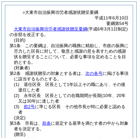
○大東市自治振興功労者感謝状贈呈要綱
平成11年6月10日
要綱第54号
大東市自治振興功労者感謝状贈呈要綱
(平成6年3月1日制定)
の全部を改正する。
(目的)
第1条
この要綱は、自治振興の職務に精励し、市政の振興に
尽力した区長に対して、敬意と感謝の意を表すための感謝
状を贈呈することについて、必要な事項を定めることを目
的とする。
(対象者)
第2条
感謝状贈呈の対象とする者は、
次の各号
に掲げる事項
に該当するものとする。
(1)
退任区長 区長として1年以上その職にあり、その後
退任した者
(2)
永年区長 区長としての在職期間が長期
(10年、20年
又は30年)
に達した者
(3)
前2号
に準じる区長 その他市長が特に必要と認める
者
(決定)
第3条
市長は、
前条
に規定する基準を満たす者の中から対象
者を決定する。
(贈呈)