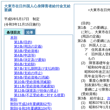
大東市在日外国人心身障害者給付金支給
要綱
○大東市在日
平成5年5月17日 制定
(目的)
(令和3年11月15日施行)
第1条
この要綱は、
に対し、大東市在
条項目次
沿革
(用語の定義)
本則
第2条
この要綱に
第1条
(目的)
(1)
外国人とは、
第2条
(用語の定義)
ア
住民基本台
第3条
(受給資格)
イ
旧外国人登
第4条
(申請等)
もの
第5条
(決定及び通知)
(2)
障害基礎年金
第6条
(支給額)
「昭和60年改正
第7条
(支払期間及び支払時期)
昭和60年改正
第8条
(支給の停止)
民年金法等の一
第9条
(受給資格の消滅)
(3)
重度心身障害
第10条
(受給資格消滅届)
別表第5号に掲
第11条
(受給資格消滅通知)
要綱により障害
第12条
(譲渡及び担保の禁止)
(受給資格)
第13条
(不正受給者に対する措置)
第3条
給付金は、
附則
(1)
昭和37年1
附則
(平成24年要綱第62号)
(2)
昭和57年1
附則
(令和3年要綱第104号)