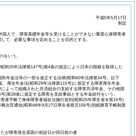
平成5年5月17日
制定
た外国人で、障害基礎年金等を受けることができない重度心身障害者
関して、必要な事項を定めることを目的とする。
のをいう。
(昭和25年法律第147号)
第4条の規定により日本の国籍を取得した
国民年金法等の一部を改正する法律
(昭和60年法律第34号。以下
金、厚生年金法
(昭和29年法律第115号)
に規定する障害厚生年金、
律によって組織された共済組合の支給する障害共済年金、その他国
4号)
第28条に規定する障害を支給事由とする年金給付をいう。
障害者手帳で身体障害者福祉法施行規則
(昭和25年厚生省令第15号)
事務次官通知
(昭和48年9月27日厚生省発児156号)
別紙療育手帳制度
ったが障害発生原因の初診日が同日前の者