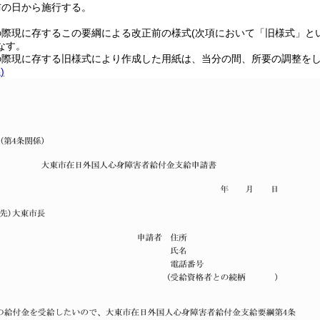
布の日から施行する。
の際現に存するこの要綱による改正前の様式
(次項において「旧様式」と
なす。
の際現に存する旧様式により作成した用紙は、当分の間、所要の調整を
)