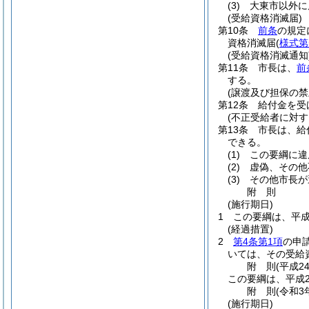
(3)
大東市以外に
(受給資格消滅届)
第10条
前条
の規定
資格消滅届
(
様式第
(受給資格消滅通知
第11条
市長は、
前
する。
(譲渡及び担保の禁
第12条
給付金を受
(不正受給者に対す
第13条
市長は、給
できる。
(1)
この要綱に違
(2)
虚偽、その他
(3)
その他市長が
附
則
(施行期日)
1
この要綱は、平成
(経過措置)
2
第4条第1項
の申
いては、その受給
附
則
(平成2
この要綱は、平成2
附
則
(令和3
(施行期日)