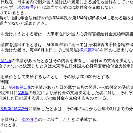
月1日現在、日本国内で旧外国人登録法の規定による居住地登録をしてい
かわらず、
次の各号
の一に該当する者には給付金を支給しない。
けているとき。
得が、国民年金法施行令
(昭和34年政令第184号)
第5条の4に定める額を
適当でないと認めたとき。
給を受けようとする者は、大東市在日外国人心身障害者給付金支給申請
申請書を提出するときは、身体障害者にあっては身体障害者手帳を精神
定を受けた者は、毎年6月末日までに現況届
(
様式第2号
)
を市長に提出しな
第1項
の申請があったときはその内容を審査し、給付金の支給を決定し
給できないと決定したときは大東市在日外国人心身障害者給付金支給申
を単位として支給するものとし、その額は20,000円とする。
時期)
給は、
第4条第1項
の申請があった日の属する月の翌月から給付金の受給
及び9月に
第5条
の規定により給付金の支給決定をした者に対し、それぞ
消滅した日の属する月までの給付金を支給するものとする。
3条第2項第2号
に該当したときは、その年の4月から翌年の3月までの
ける資格は、
次の各号
の一に該当したときに消滅する。
けたとき。
。