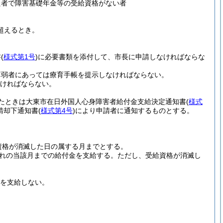
た者で障害基礎年金等の受給資格がない者
超えるとき。
書
(
様式第1号
)
に必要書類を添付して、市長に申請しなければならな
薄弱者にあっては療育手帳を提示しなければならない。
ければならない。
たときは大東市在日外国人心身障害者給付金支給決定通知書
(
様式
請却下通知書
(
様式第4号
)
により申請者に通知するものとする。
資格が消滅した日の属する月までとする。
れの当該月までの給付金を支給する。
ただし、受給資格が消滅し
分を支給しない。