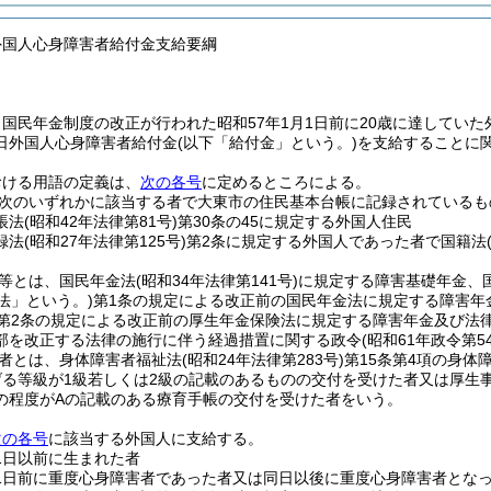
外国人心身障害者給付金支給要綱
国民年金制度の改正が行われた昭和57年1月1日前に20歳に達してい
日外国人心身障害者給付金
(以下「給付金」という。)
を支給することに
おける用語の定義は、
次の各号
に定めるところによる。
次のいずれかに該当する者で大東市の住民基本台帳に記録されているも
帳法
(昭和42年法律第81号)
第30条の45に規定する外国人住民
録法
(昭和27年法律第125号)
第2条に規定する外国人であった者で国籍法
等とは、国民年金法
(昭和34年法律第141号)
に規定する障害基礎年金、
法」という。)
第1条の規定による改正前の国民年金法に規定する障害年
法第2条の規定による改正前の厚生年金保険法に規定する障害年金及び法
部を改正する法律の施行に伴う経過措置に関する政令
(昭和61年政令第5
者とは、身体障害者福祉法
(昭和24年法律第283号)
第15条第4項の身体
げる等級が1級若しくは2級の記載のあるものの交付を受けた者又は厚生
の程度がAの記載のある療育手帳の交付を受けた者をいう。
次の各号
に該当する外国人に支給する。
月1日以前に生まれた者
月1日前に重度心身障害者であった者又は同日以後に重度心身障害者とな