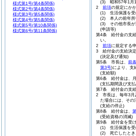
(3)
昭和57年1
様式第1号
(第4条関係)
2
前項
の規定にか
様式第2号
(第4条関係)
(1)
生活保護を受
様式第3号
(第5条関係)
(2)
本人の前年所
様式第4号
(第5条関係)
(3)
その他市長が
様式第5号
(第10条関係)
(申請等)
様式第6号
(第11条関係)
第4条
給付金の支
い。
2
前項
に規定する
3
給付金の支給決
(決定及び通知)
第5条
市長は、
前条
第3号
)
により、支
(支給額)
第6条
給付金は、月
(支払期間及び支払
第7条
給付金の支
2
市長は、毎年3月
た場合には、その
(支給の停止)
第8条
給付金は、
第
(受給資格の消滅)
第9条
給付金を受
(1)
生活保護を受
(2)
死亡したとき