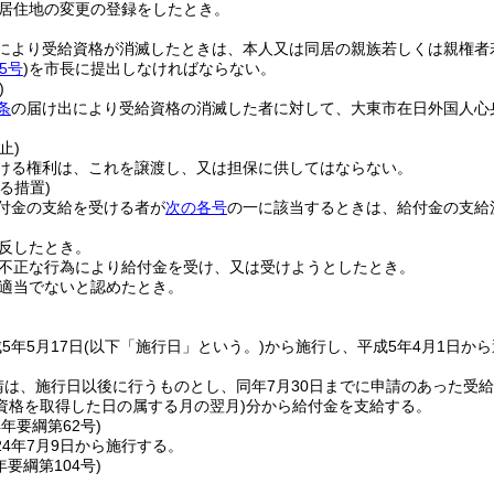
居住地の変更の登録をしたとき。
により受給資格が消滅したときは、本人又は同居の親族若しくは親権者
5号
)
を市長に提出しなければならない。
)
条
の届け出により受給資格の消滅した者に対して、大東市在日外国人心
止)
ける権利は、これを譲渡し、又は担保に供してはならない。
る措置)
付金の支給を受ける者が
次の各号
の一に該当するときは、給付金の支給
反したとき。
不正な行為により給付金を受け、又は受けようとしたとき。
適当でないと認めたとき。
5年5月17日
(以下「施行日」という。)
から施行し、平成5年4月1日か
請は、施行日以後に行うものとし、同年7月30日までに申請のあった受給
資格を取得した日の属する月の翌月)
分から給付金を支給する。
4年
要綱第62号)
4年7月9日から施行する。
年
要綱第104号)