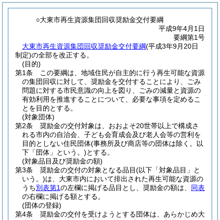
○大東市再生資源集団回収奨励金交付要綱
平成9年4月1日
要綱第1号
大東市再生資源集団回収奨励金交付要綱
(平成3年9月20日
制定)の全部を改正する。
(目的)
第1条
この要綱は、地域住民が自主的に行う再生可能な資源
の集団回収に対して、奨励金を交付することにより、ごみ
問題に対する市民意識の向上を図り、ごみの減量と資源の
有効利用を推進することについて、必要な事項を定めるこ
とを目的とする。
(対象団体)
第2条
奨励金の交付対象は、おおよそ20世帯以上で構成さ
れる市内の自治会、子ども会育成会及び老人会等の営利を
目的としない住民団体
(事務所及び商店等の団体は除く。以
下「団体」という。)
とする。
(対象品目及び奨励金の額)
第3条
奨励金の交付の対象となる品目
(以下「対象品目」と
いう。)
は、大東市内において排出された再生可能な資源の
うち
別表第1
の左欄に掲げる品目とし、奨励金の額は、
同表
の右欄に掲げる額とする。
(団体の登録)
第4条
奨励金の交付を受けようとする団体は、あらかじめ大