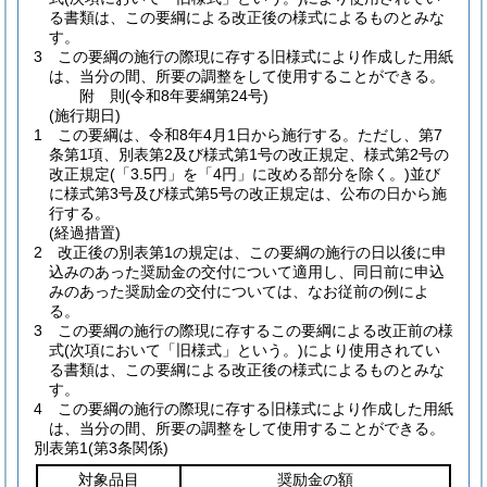
る書類は、この要綱による改正後の様式によるものとみな
す。
3
この要綱の施行の際現に存する旧様式により作成した用紙
は、当分の間、所要の調整をして使用することができる。
附
則
(令和8年
要綱第24号)
(施行期日)
1
この要綱は、令和8年4月1日から施行する。
ただし、第7
条第1項、別表第2及び様式第1号の改正規定、様式第2号の
改正規定
(「3.5円」を「4円」に改める部分を除く。)
並び
に様式第3号及び様式第5号の改正規定は、公布の日から施
行する。
(経過措置)
2
改正後の別表第1の規定は、この要綱の施行の日以後に申
込みのあった奨励金の交付について適用し、同日前に申込
みのあった奨励金の交付については、なお従前の例によ
る。
3
この要綱の施行の際現に存するこの要綱による改正前の様
式
(次項において「旧様式」という。)
により使用されてい
る書類は、この要綱による改正後の様式によるものとみな
す。
4
この要綱の施行の際現に存する旧様式により作成した用紙
は、当分の間、所要の調整をして使用することができる。
別表第1
(第3条関係)
対象品目
奨励金の額