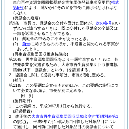
東市再生資源集団回収奨励金実施団体登録事項変更届
(
様式
第5号
)
により、速やかにその旨を市長に届け出なければな
らない。
(奨励金の返還)
第9条
市長は、奨励金の交付を受けた団体が、
次の各号
のい
ずれかに該当するときは、既に交付した奨励金の全部又は
一部を返還させることができる。
(1)
奨励金の申込みに不正があったとき。
(2)
前号
に掲げるもののほか、不適当と認められる事実が
あったとき。
(再生資源集団回収推進協議会)
第10条
再生資源集団回収をより一層推進するとともに、各
啓発事業を実施するため、大東市再生資源集団回収推進協
議会
(以下「協議会」という。)
を設置する。
2
協議会に関して必要な事項は、市長が別に定める。
(補則)
第11条
この要綱に定めるもののほか、この要綱の施行につ
いて必要な事項は、市長が別に定める。
附
則
(施行期日)
1
この要綱は、平成9年7月1日から施行する。
(経過措置)
2
改正後の
大東市再生資源集団回収奨励金交付要綱別表第1
の規定は、平成8年7月1日以後に回収した対象品目につい
て適用し、同日前に回収した対象品目の奨励金について