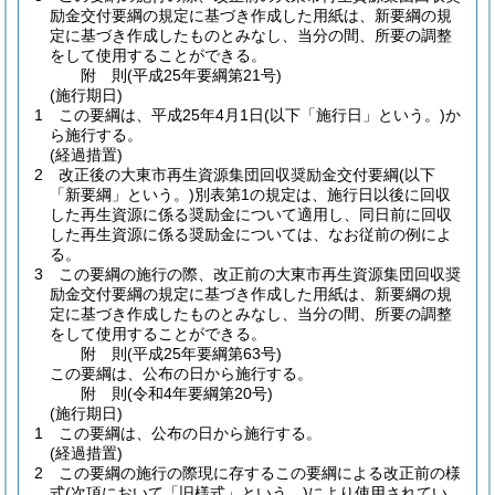
励金交付要綱の規定に基づき作成した用紙は、新要綱の規
定に基づき作成したものとみなし、当分の間、所要の調整
をして使用することができる。
附
則
(平成25年
要綱第21号)
(施行期日)
1
この要綱は、平成25年4月1日
(以下「施行日」という。)
か
ら施行する。
(経過措置)
2
改正後の大東市再生資源集団回収奨励金交付要綱
(以下
「新要綱」という。)
別表第1の規定は、施行日以後に回収
した再生資源に係る奨励金について適用し、同日前に回収
した再生資源に係る奨励金については、なお従前の例によ
る。
3
この要綱の施行の際、改正前の大東市再生資源集団回収奨
励金交付要綱の規定に基づき作成した用紙は、新要綱の規
定に基づき作成したものとみなし、当分の間、所要の調整
をして使用することができる。
附
則
(平成25年
要綱第63号)
この要綱は、公布の日から施行する。
附
則
(令和4年
要綱第20号)
(施行期日)
1
この要綱は、公布の日から施行する。
(経過措置)
2
この要綱の施行の際現に存するこの要綱による改正前の様
式
(次項において「旧様式」という。)
により使用されてい