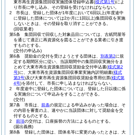
東市再生資源集団回収実施団体登録申込書
(
様式第1号
)
によ
り市長に申し込み、その登録を受けなければならない。
2
市長は、登録した団体が1年度において6回以上
(年度途中
に登録した団体については2か月に1回以上)
集団回収を実施
しないときは、その登録を取り消すことができる。
(回収業者)
第5条
集団回収で回収した対象品目については、古紙問屋等
を通じて適正に再資源化を図ることができる業者に引き渡
すものとする。
(交付の申込み)
第6条
奨励金の交付を受けようとする団体は、
別表第2
に規
定する期間区分に従い、当該期間中の集団回収実施分をま
とめて大東市再生資源集団回収奨励金交付申込書
(
様式第2
号
)
に、大東市再生資源集団回収事業実施内訳明細書
(
様式
第3号
)
及び大東市再生資源集団回収奨励金専用伝票
(
様式第
4号
)
を添付して、市長に申し込まなければならない。
2
年度途中に登録した団体については、登録した日以後に係
る実施分について申込みをすることができる。
(交付)
第7条
市長は、
前条
の規定による申込みがあった場合は、そ
の内容を審査の上、速やかに当該団体に対して奨励金を交
付するものとする。
2
前項
の交付は、口座振替の方法によるものとする。
(届出義務)
第8条
登録した団体は、団体名等に変更のあったときは、大