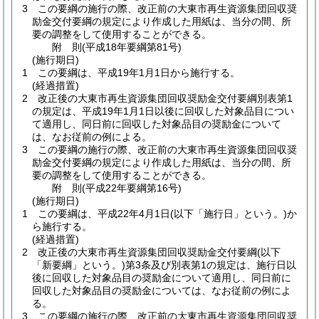
3
この要綱の施行の際、改正前の大東市再生資源集団回収奨
励金交付要綱の規定により作成した用紙は、当分の間、所
要の調整をして使用することができる。
附
則
(平成18年
要綱第81号)
(施行期日)
1
この要綱は、平成19年1月1日から施行する。
(経過措置)
2
改正後の大東市再生資源集団回収奨励金交付要綱別表第1
の規定は、平成19年1月1日以後に回収した対象品目につい
て適用し、同日前に回収した対象品目の奨励金について
は、なお従前の例による。
3
この要綱の施行の際、改正前の大東市再生資源集団回収奨
励金交付要綱の規定により作成した用紙は、当分の間、所
要の調整をして使用することができる。
附
則
(平成22年
要綱第16号)
(施行期日)
1
この要綱は、平成22年4月1日
(以下「施行日」という。)
か
ら施行する。
(経過措置)
2
改正後の大東市再生資源集団回収奨励金交付要綱
(以下
「新要綱」という。)
第3条及び別表第1の規定は、施行日以
後に回収した対象品目の奨励金について適用し、同日前に
回収した対象品目の奨励金については、なお従前の例によ
る。
3
この要綱の施行の際、改正前の大東市再生資源集団回収奨