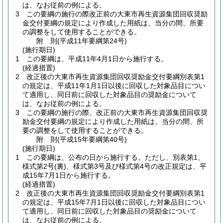
は、なお従前の例による。
3
この要綱の施行の際改正前の大東市再生資源集団回収奨励
金交付要綱の規定により作成した用紙は、当分の間、所要
の調整をして使用することができる。
附
則
(平成11年
要綱第24号)
(施行期日)
1
この要綱は、平成11年4月1日から施行する。
(経過措置)
2
改正後の大東市再生資源集団回収奨励金交付要綱別表第1
の規定は、平成11年1月1日以後に回収した対象品目につい
て適用し、同日前に回収した対象品目の奨励金について
は、なお従前の例による。
3
この要綱の施行の際、改正前の大東市再生資源集団回収奨
励金交付要綱の規定により作成した用紙は、当分の間、所
要の調整をして使用することができる。
附
則
(平成15年
要綱第40号)
(施行期日)
1
この要綱は、公布の日から施行する。
ただし、別表第1、
様式第2号
(裏)
、様式第3号及び様式第4号の改正規定は、平
成15年7月1日から施行する。
(経過措置)
2
改正後の大東市再生資源集団回収奨励金交付要綱別表第1
の規定は、平成15年7月1日以後に回収した対象品目につい
て適用し、同日前に回収した対象品目の奨励金について
は、なお従前の例による。