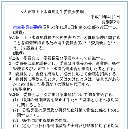
○大東市上下水道局衛生委員会要綱
平成11年4月1日
要綱第2号
衛生委員会要綱
(昭和53年11月1日制定)の全部を改正する。
(設置)
第1条
上下水道局職員の公務災害の防止と健康管理に関する
ことを調査審議するため衛生委員会
(以下「委員会」とい
う。)
を設置する。
(組織)
第2条
委員会は、委員長及び委員をもって組織する。
2
委員長は総務課長とし、委員は各課等の長、産業医、衛生
管理者及び大東市上下水道労働組合が推薦した者とする。
3
委員長は、会務を総理し、必要に応じて会議を招集する。
4
委員長に事故あるとき、又は欠けたときは、委員長があら
かじめ指名した委員がその職務を代理する。
(所掌事務)
第3条
委員会は、次に掲げる事項について調査審議する。
(1)
職員の健康障害を防止するための基本となるべき対策
に関すること。
(2)
公務災害の原因及び再発防止対策で衛生に係るものに
関すること。
(3)
衛生に関する規程の作成。
(4)
定期に行われる健康診断の実施及び結果に対する対策