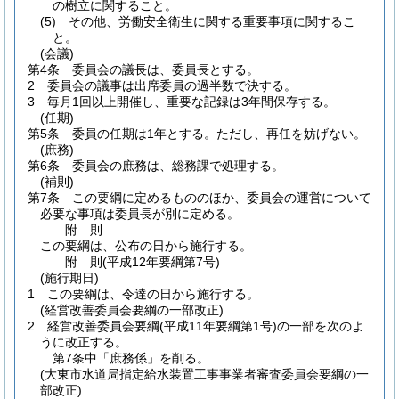
の樹立に関すること。
(5)
その他、労働安全衛生に関する重要事項に関するこ
と。
(会議)
第4条
委員会の議長は、委員長とする。
2
委員会の議事は出席委員の過半数で決する。
3
毎月1回以上開催し、重要な記録は3年間保存する。
(任期)
第5条
委員の任期は1年とする。
ただし、再任を妨げない。
(庶務)
第6条
委員会の庶務は、総務課で処理する。
(補則)
第7条
この要綱に定めるもののほか、委員会の運営について
必要な事項は委員長が別に定める。
附
則
この要綱は、公布の日から施行する。
附
則
(平成12年
要綱第7号)
(施行期日)
1
この要綱は、令達の日から施行する。
(経営改善委員会要綱の一部改正)
2
経営改善委員会要綱
(平成11年要綱第1号)
の一部を次のよ
うに改正する。
第7条中「庶務係」を削る。
(大東市水道局指定給水装置工事事業者審査委員会要綱の一
部改正)