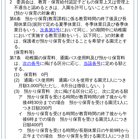
2
委員会は、教育・保育給付認定子どもの保育上又は管理上
不適当と認めるときは、入園を許可しないことができる。
(預かり保育の対象者)
第6条
預かり保育
(教育課程に係る教育時間の終了後及び長
期休業日
(規則で定める夏季休業日、冬季休業日及び春季休
業日をいう。
次条第3号
において同じ。)
の期間中に幼稚園
において実施する教育活動をいう。以下同じ。)
の対象者
は、保護者が預かり保育を受けることを希望する園児とす
る。
(保育料等)
第7条
幼稚園の保育料、通園バス使用料及び預かり保育料
は、
次の各号
に掲げる区分に応じ、
当該各号
に定める額と
する。
(1)
保育料 0円
(2)
通園バス使用料 通園バスを使用する園児1人につき
月額3,000円
(ただし、8月分は徴収しない。)
(3)
預かり保育料 次に掲げる区分に応じ、次に定める額
ア
預かり保育を受ける時間が教育時間の終了後から午
後4時30分までの場合 預かり保育を受ける園児1人に
つき日額200円
イ
預かり保育を受ける時間が教育時間の終了後から午
後6時までの場合 預かり保育を受ける園児1人につき
日額400円
ウ
預かり保育を受ける時間が長期休業日の午前9時から
正午までの場合 預かり保育を受ける園児1人につき日