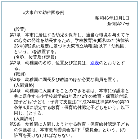
○大東市立幼稚園条例
昭和46年10月1日
条例第27号
(設置)
第1条
本市に居住する幼児を保育し、適当な環境を与えてそ
の心身の発達を助長するため、学校教育法
(昭和22年法律第
26号)
第2条の規定に基づき大東市立幼稚園
(以下「幼稚園」
という。)
を設置する。
(名称、位置及び定員)
第2条
幼稚園の名称、位置及び定員は、
別表
のとおりとす
る。
(職員)
第3条
幼稚園に園長及び教諭のほか必要な職員を置く。
(入園資格)
第4条
幼稚園に入園することのできる者は、本市に保護者と
共に居住する小学校就学前1年及び2年の教育・保育給付認
定子ども
(子ども・子育て支援法
(平成24年法律第65号)
第20
条第4項に規定する教育・保育給付認定子どもをいう。以下
同じ。)
とする。
(入園許可)
第5条
幼稚園に入園しようとする教育・保育給付認定子ども
の保護者は、本市教育委員会
(以下「委員会」という。)
の
許可を受けなければならない。