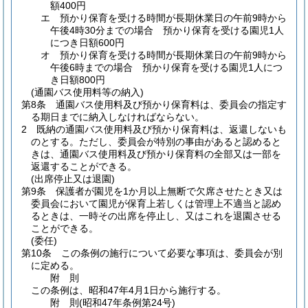
額400円
エ
預かり保育を受ける時間が長期休業日の午前9時から
午後4時30分までの場合 預かり保育を受ける園児1人
につき日額600円
オ
預かり保育を受ける時間が長期休業日の午前9時から
午後6時までの場合 預かり保育を受ける園児1人につ
き日額800円
(通園バス使用料等の納入)
第8条
通園バス使用料及び預かり保育料は、委員会の指定す
る期日までに納入しなければならない。
2
既納の通園バス使用料及び預かり保育料は、返還しないも
のとする。
ただし、委員会が特別の事由があると認めると
きは、通園バス使用料及び預かり保育料の全部又は一部を
返還することができる。
(出席停止又は退園)
第9条
保護者が園児を1か月以上無断で欠席させたとき又は
委員会において園児が保育上若しくは管理上不適当と認め
るときは、一時その出席を停止し、又はこれを退園させる
ことができる。
(委任)
第10条
この条例の施行について必要な事項は、委員会が別
に定める。
附
則
この条例は、昭和47年4月1日から施行する。
附
則
(昭和47年
条例第24号)