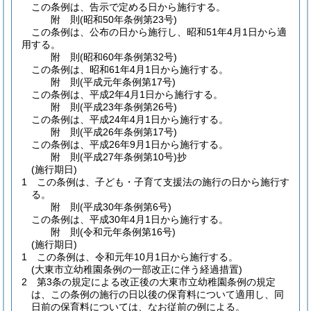
この条例は、告示で定める日から施行する。
附
則
(昭和50年
条例第23号)
この条例は、公布の日から施行し、昭和51年4月1日から適
用する。
附
則
(昭和60年
条例第32号)
この条例は、昭和61年4月1日から施行する。
附
則
(平成元年
条例第17号)
この条例は、平成2年4月1日から施行する。
附
則
(平成23年
条例第26号)
この条例は、平成24年4月1日から施行する。
附
則
(平成26年
条例第17号)
この条例は、平成26年9月1日から施行する。
附
則
(平成27年
条例第10号)
抄
(施行期日)
1
この条例は、子ども・子育て支援法の施行の日から施行す
る。
附
則
(平成30年
条例第6号)
この条例は、平成30年4月1日から施行する。
附
則
(令和元年
条例第16号)
(施行期日)
1
この条例は、令和元年10月1日から施行する。
(大東市立幼稚園条例の一部改正に伴う経過措置)
2
第3条の規定による改正後の大東市立幼稚園条例の規定
は、この条例の施行の日以後の保育料について適用し、同
日前の保育料については、なお従前の例による。