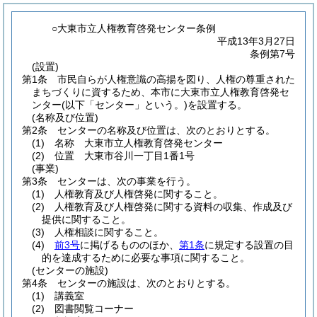
○大東市立人権教育啓発センター条例
平成13年3月27日
条例第7号
(設置)
第1条
市民自らが人権意識の高揚を図り、人権の尊重された
まちづくりに資するため、本市に大東市立人権教育啓発セ
ンター
(以下「センター」という。)
を設置する。
(名称及び位置)
第2条
センターの名称及び位置は、次のとおりとする。
(1)
名称 大東市立人権教育啓発センター
(2)
位置 大東市谷川一丁目1番1号
(事業)
第3条
センターは、次の事業を行う。
(1)
人権教育及び人権啓発に関すること。
(2)
人権教育及び人権啓発に関する資料の収集、作成及び
提供に関すること。
(3)
人権相談に関すること。
(4)
前3号
に掲げるもののほか、
第1条
に規定する設置の目
的を達成するために必要な事項に関すること。
(センターの施設)
第4条
センターの施設は、次のとおりとする。
(1)
講義室
(2)
図書閲覧コーナー