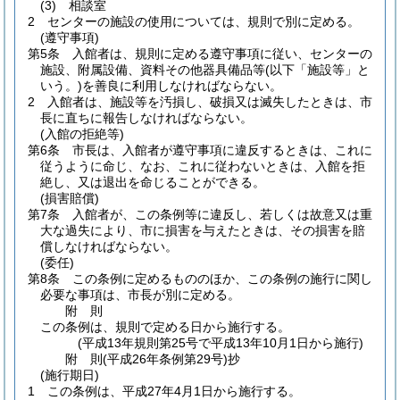
(3)
相談室
2
センターの施設の使用については、規則で別に定める。
(遵守事項)
第5条
入館者は、規則に定める遵守事項に従い、センターの
施設、附属設備、資料その他器具備品等
(以下「施設等」と
いう。)
を善良に利用しなければならない。
2
入館者は、施設等を汚損し、破損又は滅失したときは、市
長に直ちに報告しなければならない。
(入館の拒絶等)
第6条
市長は、入館者が遵守事項に違反するときは、これに
従うように命じ、なお、これに従わないときは、入館を拒
絶し、又は退出を命じることができる。
(損害賠償)
第7条
入館者が、この条例等に違反し、若しくは故意又は重
大な過失により、市に損害を与えたときは、その損害を賠
償しなければならない。
(委任)
第8条
この条例に定めるもののほか、この条例の施行に関し
必要な事項は、市長が別に定める。
附
則
この条例は、規則で定める日から施行する。
(平成13年規則第25号で平成13年10月1日から施行)
附
則
(平成26年
条例第29号)
抄
(施行期日)
1
この条例は、平成27年4月1日から施行する。