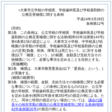
○大東市立学校の学校医、学校歯科医及び学校薬剤師の
公務災害補償に関する条例
平成14年3月28日
条例第12号
(目的)
第1条
この条例は、公立学校の学校医、学校歯科医及び学校
薬剤師の公務災害補償に関する法律
(昭和32年法律第143号)
第4条第1項の規定により、大東市立小学校、中学校及び幼
稚園の非常勤の学校医、学校歯科医及び学校薬剤師の公務
上の災害
(負傷、疾病、障害又は死亡をいう。)
に対する補
償
(以下「補償」という。)
の範囲、金額及び支給方法その
他補償について、必要な事項を定めることを目的とする。
(実施機関)
第2条
補償は、大東市教育委員会
(以下「委員会」という。)
が実施する。
(補償の範囲等)
第3条
補償の範囲、金額、支給方法その他補償に関する必要
な事項については、この条例に定めるもののほか、公立学
校の学校医、学校歯科医及び学校薬剤師の公務災害の基準
を定める政令
(昭和32年政令第283号)
の規定の例による。
た
だし、同令に特別の規定がない場合については、
議会の議
員その他非常勤の職員の公務災害補償等に関する条例
(昭和
42年条例第26号)
の規定の例による。