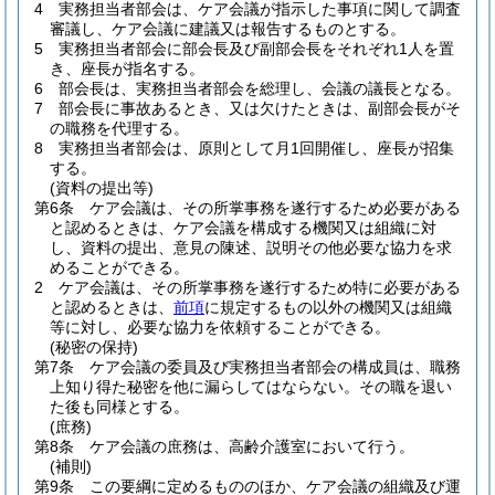
4
実務担当者部会は、ケア会議が指示した事項に関して調査
審議し、ケア会議に建議又は報告するものとする。
5
実務担当者部会に部会長及び副部会長をそれぞれ1人を置
き、座長が指名する。
6
部会長は、実務担当者部会を総理し、会議の議長となる。
7
部会長に事故あるとき、又は欠けたときは、副部会長がそ
の職務を代理する。
8
実務担当者部会は、原則として月1回開催し、座長が招集
する。
(資料の提出等)
第6条
ケア会議は、その所掌事務を遂行するため必要がある
と認めるときは、ケア会議を構成する機関又は組織に対
し、資料の提出、意見の陳述、説明その他必要な協力を求
めることができる。
2
ケア会議は、その所掌事務を遂行するため特に必要がある
と認めるときは、
前項
に規定するもの以外の機関又は組織
等に対し、必要な協力を依頼することができる。
(秘密の保持)
第7条
ケア会議の委員及び実務担当者部会の構成員は、職務
上知り得た秘密を他に漏らしてはならない。
その職を退い
た後も同様とする。
(庶務)
第8条
ケア会議の庶務は、高齢介護室において行う。
(補則)
第9条
この要綱に定めるもののほか、ケア会議の組織及び運