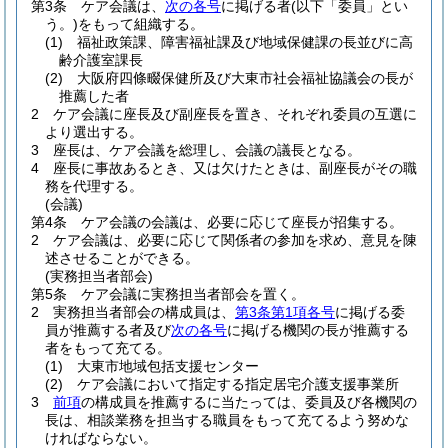
第3条
ケア会議は、
次の各号
に掲げる者
(以下「委員」とい
う。)
をもって組織する。
(1)
福祉政策課、障害福祉課及び地域保健課の長並びに高
齢介護室課長
(2)
大阪府四條畷保健所及び大東市社会福祉協議会の長が
推薦した者
2
ケア会議に座長及び副座長を置き、それぞれ委員の互選に
より選出する。
3
座長は、ケア会議を総理し、会議の議長となる。
4
座長に事故あるとき、又は欠けたときは、副座長がその職
務を代理する。
(会議)
第4条
ケア会議の会議は、必要に応じて座長が招集する。
2
ケア会議は、必要に応じて関係者の参加を求め、意見を陳
述させることができる。
(実務担当者部会)
第5条
ケア会議に実務担当者部会を置く。
2
実務担当者部会の構成員は、
第3条第1項各号
に掲げる委
員が推薦する者及び
次の各号
に掲げる機関の長が推薦する
者をもって充てる。
(1)
大東市地域包括支援センター
(2)
ケア会議において指定する指定居宅介護支援事業所
3
前項
の構成員を推薦するに当たっては、委員及び各機関の
長は、相談業務を担当する職員をもって充てるよう努めな
ければならない。