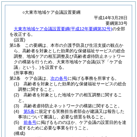
○大東市地域ケア会議設置要綱
平成14年3月28日
要綱第33号
大東市地域ケア会議設置要綱(平成12年要綱第32号)
の全部
を改正する。
(設置)
第1条
この要綱は、本市の介護予防及び生活支援の観点か
ら、高齢者を対象とした効果的な保健福祉サービスの総合
調整、地域ケアの相互調整及び高齢者虐待防止ネットワー
クの構築を行うため、大東市地域ケア会議
(以下「ケア会
議」という。)
を設置する。
(所掌事務)
第2条
ケア会議は、
次の各号
に掲げる事務を所掌する。
(1)
高齢者を対象とした効果的な保健福祉サービスの総合
調整に関すること。
(2)
高齢者を対象とした地域ケアの相互調整に関するこ
と。
(3)
高齢者虐待防止ネットワークの構築に関すること。
(4)
第5条
に規定する実務担当者部会が建議又は報告した
事項について審議し、必要な措置を執ること。
(5)
前各号
に掲げるもののほか、ケア会議の設置目的を達
成するために必要な事業を行うこと。
(構成)