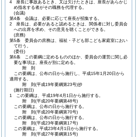
4
座長に事故あるとき、又は欠けたときは、座長があらかじ
め指名する者がその職務を代理する。
(会議)
第4条
会議は、必要に応じて座長が招集する。
2
座長は、必要があると認めるときは、関係者に対し委員会
への出席を求め、その意見を聴くことができる。
(庶務)
第5条
委員会の庶務は、福祉・子ども部こども家庭室におい
て行う。
(委任)
第6条
この要綱に定めるもののほか、委員会の運営に関し必
要な事項は、座長が別に定める。
附
則
この要綱は、公布の日から施行し、平成15年1月20日から
適用する。
附
則
(平成19年
要綱第23号)
抄
(施行期日)
1
この要綱は、平成19年4月1日から施行する。
附
則
(平成20年
要綱第48号)
この要綱は、公布の日から施行する。
附
則
(平成20年
要綱第70号)
この要綱は、公布の日から施行する。
附
則
(平成23年
要綱第17号)
この要綱は、平成23年4月1日から施行する。
附
則
(平成27年
要綱第15号)