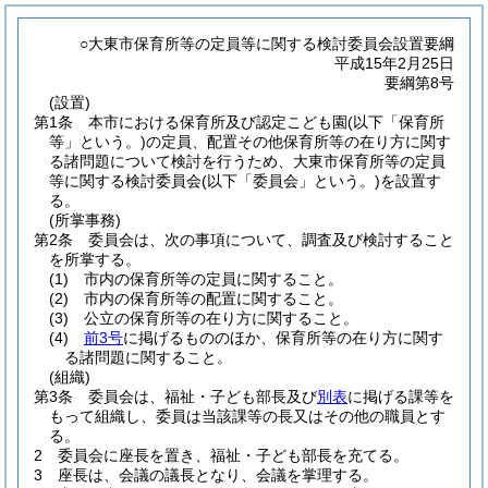
○大東市保育所等の定員等に関する検討委員会設置要綱
平成15年2月25日
要綱第8号
(設置)
第1条
本市における保育所及び認定こども園
(以下「保育所
等」という。)
の定員、配置その他保育所等の在り方に関す
る諸問題について検討を行うため、大東市保育所等の定員
等に関する検討委員会
(以下「委員会」という。)
を設置す
る。
(所掌事務)
第2条
委員会は、次の事項について、調査及び検討すること
を所掌する。
(1)
市内の保育所等の定員に関すること。
(2)
市内の保育所等の配置に関すること。
(3)
公立の保育所等の在り方に関すること。
(4)
前3号
に掲げるもののほか、保育所等の在り方に関す
る諸問題に関すること。
(組織)
第3条
委員会は、福祉・子ども部長及び
別表
に掲げる課等を
もって組織し、委員は当該課等の長又はその他の職員とす
る。
2
委員会に座長を置き、福祉・子ども部長を充てる。
3
座長は、会議の議長となり、会議を掌理する。