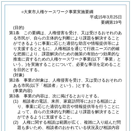
○大東市人権ケースワーク事業実施要綱
平成15年3月25日
要綱第19号
(目的)
第1条
この要綱は、人権侵害を受け、又は受けるおそれのあ
る市民が、自らの主体的な判断により課題を解決すること
ができるように事案に応じた適切な助言や情報提供等によ
り支援するとともに、人権相談を通じて行政ニーズの的確
な把握により、課題解決のための施策の有効かつ効果的な
推進に資するための人権ケースワーク事業
(以下「事業」と
いう。)
を実施することについて、必要な事項を定めること
を目的とする。
(対象)
第2条
事業の対象は、人権侵害を受け、又は受けるおそれの
ある市民
(以下「相談者」という。)
とする。
(事業内容)
第3条
事業の内容は、次に掲げるとおりとする。
(1)
相談者の電話、来所、家庭訪問等における相談によ
り、事案に応じた適切な助言や情報提供等を行うことに
よって、自らの主体的な判断により課題を解決すること
ができるように支援すること。
(2)
人権に関する相談は範囲が広く、複雑に入り組んだ問
題も多いため、相談者のおかれている状況及び相談内容