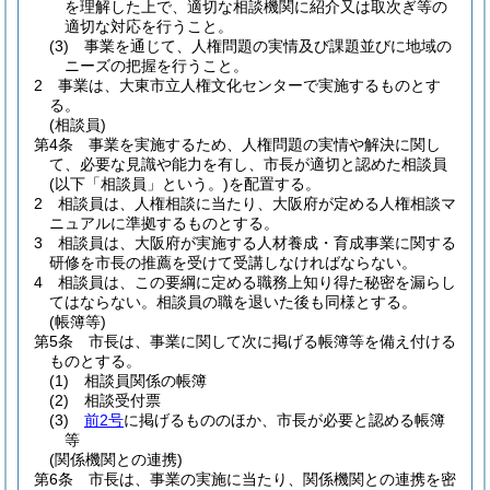
を理解した上で、適切な相談機関に紹介又は取次ぎ等の
適切な対応を行うこと。
(3)
事業を通じて、人権問題の実情及び課題並びに地域の
ニーズの把握を行うこと。
2
事業は、大東市立人権文化センターで実施するものとす
る。
(相談員)
第4条
事業を実施するため、人権問題の実情や解決に関し
て、必要な見識や能力を有し、市長が適切と認めた相談員
(以下「相談員」という。)
を配置する。
2
相談員は、人権相談に当たり、大阪府が定める人権相談マ
ニュアルに準拠するものとする。
3
相談員は、大阪府が実施する人材養成・育成事業に関する
研修を市長の推薦を受けて受講しなければならない。
4
相談員は、この要綱に定める職務上知り得た秘密を漏らし
てはならない。
相談員の職を退いた後も同様とする。
(帳簿等)
第5条
市長は、事業に関して次に掲げる帳簿等を備え付ける
ものとする。
(1)
相談員関係の帳簿
(2)
相談受付票
(3)
前2号
に掲げるもののほか、市長が必要と認める帳簿
等
(関係機関との連携)
第6条
市長は、事業の実施に当たり、関係機関との連携を密