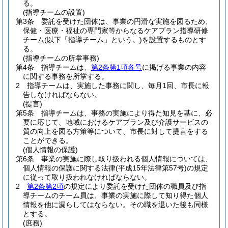
る。
(指導チームの設置)
第3条
委託を受けた団体は、事業の円滑な実施を図るため、
保健・医療・福祉の専門家等からなるケアプラン指導研修
チーム
(以下「指導チーム」という。)
を設置するものとす
る。
(指導チームの所掌事務)
第4条
指導チームは、
第2条第1項各号
に掲げる事業の内容
に関する事務を所掌する。
2
指導チームは、実施した事務に関し、毎月1回、市長に報
告しなければならない。
(提言)
第5条
指導チームは、事務の実施により得た知見を基に、必
要に応じて、地域におけるケアプラン及び介護サービスの
質の向上を図る方策等について、市長に対して提言をする
ことができる。
(個人情報の保護)
第6条
事業の実施に際し取り扱われる個人情報については、
個人情報の保護に関する法律
(平成15年法律第57号)
の規定
に従って取り扱われなければならない。
2
第2条第2項
の規定により委託を受けた団体の職員及び指
導チームのチーム員は、事業の実施に際して知り得た個人
情報を他に漏らしてはならない。
その職を退いた後も同様
とする。
(庶務)