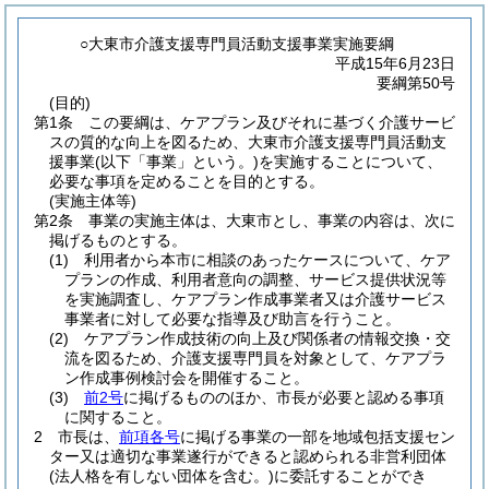
○大東市介護支援専門員活動支援事業実施要綱
平成15年6月23日
要綱第50号
(目的)
第1条
この要綱は、ケアプラン及びそれに基づく介護サービ
スの質的な向上を図るため、大東市介護支援専門員活動支
援事業
(以下「事業」という。)
を実施することについて、
必要な事項を定めることを目的とする。
(実施主体等)
第2条
事業の実施主体は、大東市とし、事業の内容は、次に
掲げるものとする。
(1)
利用者から本市に相談のあったケースについて、ケア
プランの作成、利用者意向の調整、サービス提供状況等
を実施調査し、ケアプラン作成事業者又は介護サービス
事業者に対して必要な指導及び助言を行うこと。
(2)
ケアプラン作成技術の向上及び関係者の情報交換・交
流を図るため、介護支援専門員を対象として、ケアプラ
ン作成事例検討会を開催すること。
(3)
前2号
に掲げるもののほか、市長が必要と認める事項
に関すること。
2
市長は、
前項各号
に掲げる事業の一部を地域包括支援セン
ター又は適切な事業遂行ができると認められる非営利団体
(法人格を有しない団体を含む。)
に委託することができ