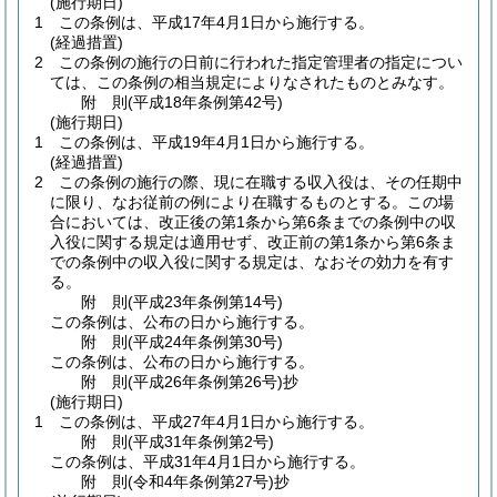
(施行期日)
1
この条例は、平成17年4月1日から施行する。
(経過措置)
2
この条例の施行の日前に行われた指定管理者の指定につい
ては、この条例の相当規定によりなされたものとみなす。
附
則
(平成18年
条例第42号)
(施行期日)
1
この条例は、平成19年4月1日から施行する。
(経過措置)
2
この条例の施行の際、現に在職する収入役は、その任期中
に限り、なお従前の例により在職するものとする。
この場
合においては、改正後の第1条から第6条までの条例中の収
入役に関する規定は適用せず、改正前の第1条から第6条ま
での条例中の収入役に関する規定は、なおその効力を有す
る。
附
則
(平成23年
条例第14号)
この条例は、公布の日から施行する。
附
則
(平成24年
条例第30号)
この条例は、公布の日から施行する。
附
則
(平成26年
条例第26号)
抄
(施行期日)
1
この条例は、平成27年4月1日から施行する。
附
則
(平成31年
条例第2号)
この条例は、平成31年4月1日から施行する。
附
則
(令和4年
条例第27号)
抄