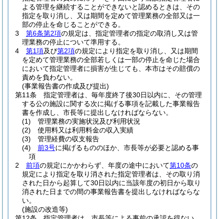
よる管理を継続することができないと認めるときは、その
指定を取り消し、又は期間を定めて管理業務の全部又は一
部の停止を命じることができる。
3
第6条第2項
の規定は、指定管理者の指定の取消し又は管
理業務の停止について準用する。
4
第1項
及び
第2項
の規定により指定を取り消し、又は期間
を定めて管理業務の全部若しくは一部の停止を命じた場合
において指定管理者に損害が生じても、本市はその賠償の
責めを負わない。
(事業報告書の作成及び提出)
第11条
指定管理者は、毎年度終了後30日以内に、その管理
する公の施設に関する次に掲げる事項を記載した事業報告
書を作成し、市長等に提出しなければならない。
(1)
管理業務の実施状況及び利用状況
(2)
使用料又は利用料金の収入実績
(3)
管理経費の収支報告
(4)
前3号
に掲げるもののほか、市長等が必要と認める事
項
2
前項
の規定にかかわらず、年度の途中において
第10条
の
規定により指定を取り消された指定管理者は、その取り消
された日から起算して30日以内に当該年度の初日から取り
消された日までの間の事業報告書を提出しなければならな
い。
(施設の改造等)
第12条
指定管理者は、市長等による事前の承認を得ない