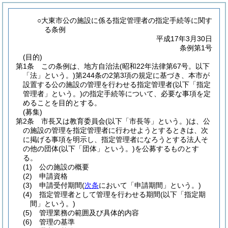
○大東市公の施設に係る指定管理者の指定手続等に関す
る条例
平成17年3月30日
条例第1号
(目的)
第1条
この条例は、地方自治法
(昭和22年法律第67号。以下
「法」という。)
第244条の2第3項の規定に基づき、本市が
設置する公の施設の管理を行わせる指定管理者
(以下「指定
管理者」という。)
の指定手続等について、必要な事項を定
めることを目的とする。
(募集)
第2条
市長又は教育委員会
(以下「市長等」という。)
は、公
の施設の管理を指定管理者に行わせようとするときは、次
に掲げる事項を明示し、指定管理者になろうとする法人そ
の他の団体
(以下「団体」という。)
を公募するものとす
る。
(1)
公の施設の概要
(2)
申請資格
(3)
申請受付期間
(
次条
において「申請期間」という。)
(4)
指定管理者として管理を行わせる期間
(以下「指定期
間」という。)
(5)
管理業務の範囲及び具体的内容
(6)
管理の基準