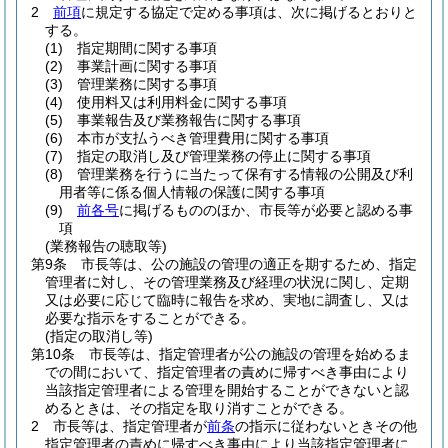
2
前項
に規定する協定で定める事項は、次に掲げるとおりと
する。
(1)
指定期間に関する事項
(2)
事業計画に関する事項
(3)
管理業務に関する事項
(4)
使用料又は利用料金に関する事項
(5)
事業報告及び業務報告に関する事項
(6)
本市が支払うべき管理費用に関する事項
(7)
指定の取消し及び管理業務の停止に関する事項
(8)
管理業務を行うに当たって保有する情報の公開及び利
用者等に係る個人情報の保護に関する事項
(9)
前各号
に掲げるもののほか、市長等が必要と認める事
項
(業務報告の聴取等)
第9条
市長等は、公の施設の管理の適正を期するため、指定
管理者に対し、その管理業務及び経理の状況に関し、定期
又は必要に応じて臨時に報告を求め、実地に調査し、又は
必要な指示をすることができる。
(指定の取消し等)
第10条
市長等は、指定管理者が公の施設の管理を始めるま
での間において、指定管理者の責めに帰すべき事由により
当該指定管理者による管理を開始することができないと認
めるときは、その指定を取り消すことができる。
2
市長等は、指定管理者が
前条
の指示に従わないときその他
指定管理者の責めに帰すべき事由により当該指定管理者に