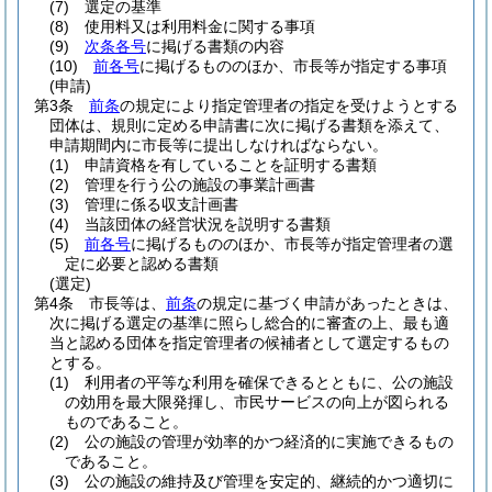
(7)
選定の基準
(8)
使用料又は利用料金に関する事項
(9)
次条各号
に掲げる書類の内容
(10)
前各号
に掲げるもののほか、市長等が指定する事項
(申請)
第3条
前条
の規定により指定管理者の指定を受けようとする
団体は、規則に定める申請書に次に掲げる書類を添えて、
申請期間内に市長等に提出しなければならない。
(1)
申請資格を有していることを証明する書類
(2)
管理を行う公の施設の事業計画書
(3)
管理に係る収支計画書
(4)
当該団体の経営状況を説明する書類
(5)
前各号
に掲げるもののほか、市長等が指定管理者の選
定に必要と認める書類
(選定)
第4条
市長等は、
前条
の規定に基づく申請があったときは、
次に掲げる選定の基準に照らし総合的に審査の上、最も適
当と認める団体を指定管理者の候補者として選定するもの
とする。
(1)
利用者の平等な利用を確保できるとともに、公の施設
の効用を最大限発揮し、市民サービスの向上が図られる
ものであること。
(2)
公の施設の管理が効率的かつ経済的に実施できるもの
であること。
(3)
公の施設の維持及び管理を安定的、継続的かつ適切に