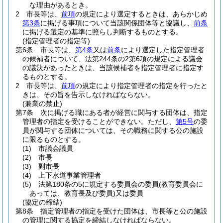
な理由があるとき。
2
市長等は、
前項
の規定により選定するときは、あらかじめ
第3条
に掲げる事項について当該関係団体等と協議し、
前条
に掲げる選定の基準に照らし判断するものとする。
(指定管理者の指定等)
第6条
市長等は、
第4条
又は
前条
により選定した指定管理者
の候補者について、法第244条の2第6項の規定による議会
の議決があったときは、当該候補者を指定管理者に指定す
るものとする。
2
市長等は、
前項
の規定により指定管理者の指定を行ったと
きは、その旨を告示しなければならない。
(兼業の禁止)
第7条
次に掲げる職にある者が経営に関与する団体は、指定
管理者の指定を受けることができない。
ただし、
第5号
の委
員が関与する団体については、その職務に関する公の施設
に限るものとする。
(1)
市議会議員
(2)
市長
(3)
副市長
(4)
上下水道事業管理者
(5)
法第180条の5に規定する委員会の委員
(教育委員会に
あっては、教育長及び委員)
又は委員
(協定の締結)
第8条
指定管理者の指定を受けた団体は、市長等と公の施設
の管理に関する協定を締結しなければならない。