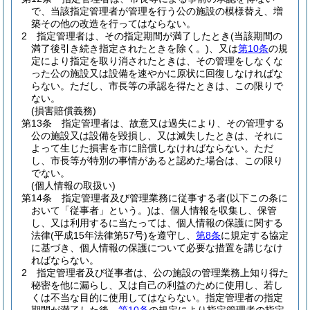
で、当該指定管理者が管理を行う公の施設の模様替え、増
築その他の改造を行ってはならない。
2
指定管理者は、その指定期間が満了したとき
(当該期間の
満了後引き続き指定されたときを除く。)
、又は
第10条
の規
定により指定を取り消されたときは、その管理をしなくな
った公の施設又は設備を速やかに原状に回復しなければな
らない。
ただし、市長等の承認を得たときは、この限りで
ない。
(損害賠償義務)
第13条
指定管理者は、故意又は過失により、その管理する
公の施設又は設備を毀損し、又は滅失したときは、それに
よって生じた損害を市に賠償しなければならない。
ただ
し、市長等が特別の事情があると認めた場合は、この限り
でない。
(個人情報の取扱い)
第14条
指定管理者及び管理業務に従事する者
(以下この条に
おいて「従事者」という。)
は、個人情報を収集し、保管
し、又は利用するに当たっては、個人情報の保護に関する
法律
(平成15年法律第57号)
を遵守し、
第8条
に規定する協定
に基づき、個人情報の保護について必要な措置を講じなけ
ればならない。
2
指定管理者及び従事者は、公の施設の管理業務上知り得た
秘密を他に漏らし、又は自己の利益のために使用し、若し
くは不当な目的に使用してはならない。
指定管理者の指定