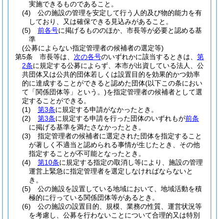
実施できるものであること。
(4)
公の施設の管理を安定して行う人的及び物的能力を有
しており、又は確保できる見込みがあること。
(5)
前各号
に掲げるもののほか、市長等が必要と認める基
準
(公募によらない指定管理者の候補者の選定等)
第5条
市長等は、
次の各号
のいずれかに該当するときは、
第
2条
に規定する公募によらず、本市が出資している法人、公
共団体又は公共的団体若しくは設置目的を効果的かつ効率
的に達成することができると認めた団体
(以下この条におい
て「関係団体等」という。)
を指定管理者の候補者として選
定することができる。
(1)
第3条
に規定する申請がなかったとき。
(2)
第3条
に規定する申請を行った団体のいずれもが
前条
に掲げる基準を満たさなかったとき。
(3)
指定管理者の候補者に選定された団体を指定すること
が著しく不適当と認められる事情が生じたとき、その他
指定することが不可能となったとき。
(4)
第10条
に規定する指定の取消し等により、施設の管理
運営上緊急に指定管理者を選定しなければならないと
き。
(5)
公の施設を設置している地域において、地域活動を積
極的に行っている関係団体等があるとき。
(6)
公の施設の設置目的、規模、業務の性質、運営状況等
を考慮し、公募を行わないことについて合理的又は特別