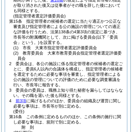
期間が満了した後、
第10条
の規定により指定管理者の指定
が取り消された後又は従事者がその職を辞した後において
も同様とする。
(指定管理者選定評価委員会)
第15条
指定管理者の候補者の選定に当たり適正かつ公正な
審査及び指定管理者による公の施設の管理についての適正
な評価を行うため、法第138条の4第3項の規定に基づき、
市長等の附属機関として、次に掲げる委員会
(以下「委員
会」という。)
を設置する。
(1)
市長 大東市指定管理者選定評価委員会
(2)
教育委員会 大東市教育委員会指定管理者選定評価委
員会
2
委員会は、各公の施設に係る指定管理者の候補者の選定ご
とに、委員6人以内の合議体を構成し、指定管理者の候補者
を選定するために必要な事項を審査し、指定管理者による
公の施設の管理についての評価のために必要な調査審議を
行い、市長等に報告する。
3
委員会の委員は、職務上知り得た秘密を漏らしてはならな
い。
その職を退いた後も同様とする。
4
前3項
に掲げるもののほか、委員会の組織及び運営に関し
必要な事項は、市長等が別に定める。
(委任)
第16条
この条例に定めるもののほか、この条例の施行に関
し必要な事項は、規則で別に定める。
附
則