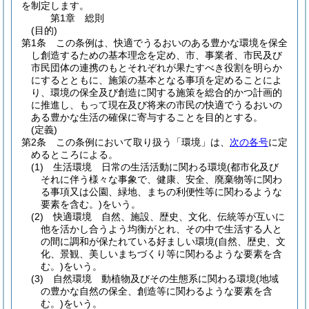
を制定します。
第1章
総則
(目的)
第1条
この条例は、快適でうるおいのある豊かな環境を保全
し創造するための基本理念を定め、市、事業者、市民及び
市民団体の連携のもとそれぞれが果たすべき役割を明らか
にするとともに、施策の基本となる事項を定めることによ
り、環境の保全及び創造に関する施策を総合的かつ計画的
に推進し、もって現在及び将来の市民の快適でうるおいの
ある豊かな生活の確保に寄与することを目的とする。
(定義)
第2条
この条例において取り扱う「環境」は、
次の各号
に定
めるところによる。
(1)
生活環境 日常の生活活動に関わる環境
(都市化及び
それに伴う様々な事象で、健康、安全、廃棄物等に関わ
る事項又は公園、緑地、まちの利便性等に関わるような
要素を含む。)
をいう。
(2)
快適環境 自然、施設、歴史、文化、伝統等が互いに
他を活かし合うよう均衡がとれ、その中で生活する人と
の間に調和が保たれている好ましい環境
(自然、歴史、文
化、景観、美しいまちづくり等に関わるような要素を含
む。)
をいう。
(3)
自然環境 動植物及びその生態系に関わる環境
(地域
の豊かな自然の保全、創造等に関わるような要素を含
む。)
をいう。