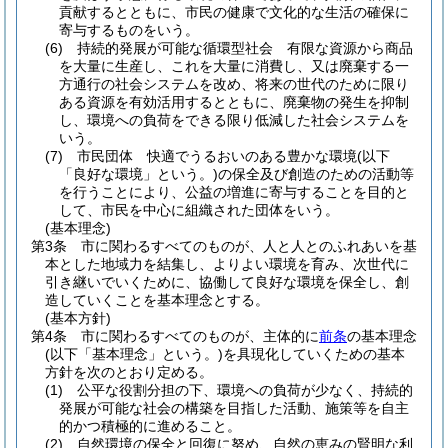
貢献するとともに、市民の健康で文化的な生活の確保に
寄与するものをいう。
(6)
持続的発展が可能な循環型社会 有限な資源から商品
を大量に生産し、これを大量に消費し、又は廃棄する一
方通行の社会システムを改め、将来の世代のために限り
ある資源を有効活用するとともに、廃棄物の発生を抑制
し、環境への負荷をできる限り低減した社会システムを
いう。
(7)
市民団体 快適でうるおいのある豊かな環境
(以下
「良好な環境」という。)
の保全及び創造のための活動等
を行うことにより、公益の増進に寄与することを目的と
して、市民を中心に組織された団体をいう。
(基本理念)
第3条
市に関わるすべてのものが、人と人とのふれあいを基
本とした地域力を結集し、よりよい環境を育み、次世代に
引き継いでいくために、協働して良好な環境を保全し、創
造していくことを基本理念とする。
(基本方針)
第4条
市に関わるすべてのものが、主体的に
前条
の基本理念
(以下「基本理念」という。)
を具現化していくための基本
方針を次のとおり定める。
(1)
公平な役割分担の下、環境への負荷が少なく、持続的
発展が可能な社会の構築を目指した活動、施策等を自主
的かつ積極的に進めること。
(2)
自然環境の保全と回復に努め、自然の恵みの賢明な利