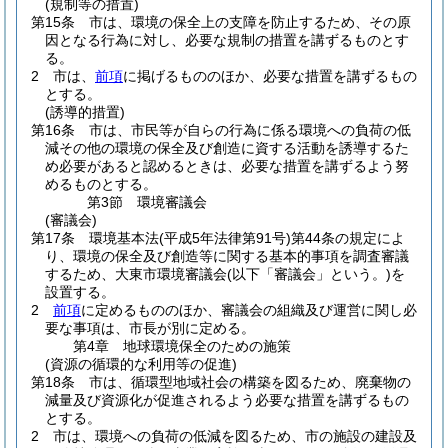
(規制等の措置)
第15条
市は、環境の保全上の支障を防止するため、その原
因となる行為に対し、必要な規制の措置を講ずるものとす
る。
2
市は、
前項
に掲げるもののほか、必要な措置を講ずるもの
とする。
(誘導的措置)
第16条
市は、市民等が自らの行為に係る環境への負荷の低
減その他の環境の保全及び創造に資する活動を誘導するた
め必要があると認めるときは、必要な措置を講ずるよう努
めるものとする。
第3節
環境審議会
(審議会)
第17条
環境基本法
(平成5年法律第91号)
第44条の規定によ
り、環境の保全及び創造等に関する基本的事項を調査審議
するため、大東市環境審議会
(以下「審議会」という。)
を
設置する。
2
前項
に定めるもののほか、審議会の組織及び運営に関し必
要な事項は、市長が別に定める。
第4章
地球環境保全のための施策
(資源の循環的な利用等の促進)
第18条
市は、循環型地域社会の構築を図るため、廃棄物の
減量及び資源化が促進されるよう必要な措置を講ずるもの
とする。
2
市は、環境への負荷の低減を図るため、市の施設の建設及