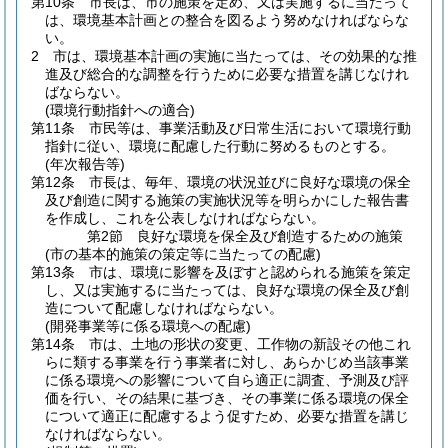
第10条
市長は、市の施策を定め、又は実施するに当たって
は、環境基本計画との整合を図るよう努めなければならな
い。
2
市は、環境基本計画の実施に当たっては、その効果的な推
進及び総合的な調整を行うために必要な措置を講じなけれ
ばならない。
(環境行動指針への適合)
第11条
市民等は、事業活動及び日常生活において環境行動
指針に従い、環境に配慮した行動に努めるものとする。
(年次報告等)
第12条
市長は、毎年、環境の状況並びに良好な環境の保全
及び創造に関する施策の実施状況等を明らかにした報告書
を作成し、これを公表しなければならない。
第2節
良好な環境を保全及び創造するための施策
(市の基本的施策の策定等に当たっての配慮)
第13条
市は、環境に影響を及ぼすと認められる施策を策定
し、又は実施するに当たっては、良好な環境の保全及び創
造について配慮しなければならない。
(開発事業等に係る環境への配慮)
第14条
市は、土地の形状の変更、工作物の新設その他これ
らに類する事業を行う事業者に対し、あらかじめ当該事業
に係る環境への影響について自ら適正に調査、予測及び評
価を行い、その結果に基づき、その事業に係る環境の保全
について適正に配慮するよう促すため、必要な措置を講じ
なければならない。