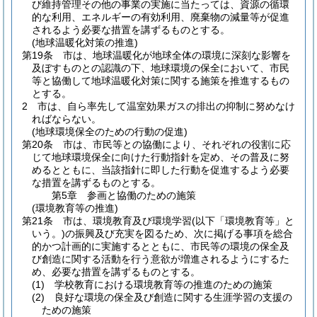
び維持管理その他の事業の実施に当たっては、資源の循環
的な利用、エネルギーの有効利用、廃棄物の減量等が促進
されるよう必要な措置を講ずるものとする。
(地球温暖化対策の推進)
第19条
市は、地球温暖化が地球全体の環境に深刻な影響を
及ぼすものとの認識の下、地球環境の保全において、市民
等と協働して地球温暖化対策に関する施策を推進するもの
とする。
2
市は、自ら率先して温室効果ガスの排出の抑制に努めなけ
ればならない。
(地球環境保全のための行動の促進)
第20条
市は、市民等との協働により、それぞれの役割に応
じて地球環境保全に向けた行動指針を定め、その普及に努
めるとともに、当該指針に即した行動を促進するよう必要
な措置を講ずるものとする。
第5章
参画と協働のための施策
(環境教育等の推進)
第21条
市は、環境教育及び環境学習
(以下「環境教育等」と
いう。)
の振興及び充実を図るため、次に掲げる事項を総合
的かつ計画的に実施するとともに、市民等の環境の保全及
び創造に関する活動を行う意欲が増進されるようにするた
め、必要な措置を講ずるものとする。
(1)
学校教育における環境教育等の推進のための施策
(2)
良好な環境の保全及び創造に関する生涯学習の支援の
ための施策