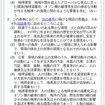
(4)
地球環境 地域や国を超えたグローバルな視点に立っ
た環境
(地球温暖化、オゾン層の破壊等生活の身近な活動
が与える地球への負荷に関わるような要素を含む。)
をい
う。
2
この条例において、
次の各号
に掲げる用語の意義は、それ
ぞれ
当該各号
に定めるところによる。
(1)
快適でうるおいのある豊かな環境 人と自然の営みが
調和し、その中に生まれた独自の歴史や文化が守られ育
まれる中で、現在及び将来の市民が健康を維持し安全で
快適かつ文化的な生活を送ることができる環境をいう。
(2)
環境への負荷 人の活動により環境に加えられる影響
で、環境の保全上の支障の原因となるおそれのあるもの
をいう。
(3)
公害 環境の保全上の支障のうち、事業活動その他人
の活動によって生ずる大気の汚染、水質の汚濁、土壌の
汚染、騒音、振動、地盤の沈下、悪臭等のために、人の
健康又は生活環境に被害が生ずることをいう。
(4)
地球温暖化 人の活動に伴って発生する温室効果ガス
が大気中の温室効果ガスの濃度を増加させることによ
り、地球全体として、地表及び大気の温度が追加的に上
昇する現象をいう。
(5)
地球環境保全 人の活動による地球全体の温暖化又は
オゾン層の破壊の進行、海洋の汚染、野生生物の種の減
少その他の地球の全体又はその広範な部分の環境に影響
を及ぼす事態に係る環境の保全であって、人類の福祉に