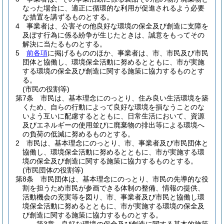
なった場合に、適正に循環的な利用が促進されるよう必要
な措置を講ずるものとする。
4
事業者は、公害その他良好な環境の保全及び創造に支障を
及ぼす行為に係る紛争が生じたときは、誠意をもってその
解決に当たるものとする。
5
前各項
に掲げるもののほか、事業者は、市、市民及び市民
団体と協働し、環境保全活動に努めるとともに、市が実施
する環境の保全及び創造に関する施策に協力するものとす
る。
(市民の役割等)
第7条
市民は、基本理念にのっとり、住み良い生活環境を築
くため、自らの行動によって良好な環境を損なうことのな
いよう互いに配慮するとともに、日常生活において、資源
及びエネルギーの使用並びに廃棄物の排出等による環境へ
の負荷の低減に努めるものとする。
2
市民は、基本理念にのっとり、市、事業者及び市民団体と
協働し、環境保全活動に努めるとともに、市が実施する環
境の保全及び創造に関する施策に協力するものとする。
(市民団体の役割等)
第8条
市民団体は、基本理念にのっとり、市民の先導的な役
割を担うため市民が参画できる体制の整備、情報の提供、
活動機会の充実等を図り、市、事業者及び市民と協働し環
境保全活動に努めるとともに、市が実施する環境の保全及
び創造に関する施策に協力するものとする。