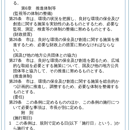
る。
第6章
推進体制等
(監視等の体制の整備)
第25条
市は、環境の状況を把握し、良好な環境の保全及び
創造に関する施策を実効性のあるものとするため、必要な
監視、測定、検査等の体制の整備に努めるものとする。
(財政措置)
第26条
市は、良好な環境の保全及び創造に関する施策を推
進するため、必要な財政上の措置に努めなければならな
い。
(国及び他の地方公共団体との協力)
第27条
市は、良好な環境の保全及び創造を図るため、広域
的な取組を必要とする施策について、国及び他の地方公共
団体等と協力して、その推進に努めるものとする。
(推進体制)
第28条
市は、環境の保全及び創造に関する施策を総合的か
つ計画的に推進し、調整するため、必要な体制を整備する
ものとする。
(委任)
第29条
この条例に定めるもののほか、この条例の施行につ
いて必要な事項は、市長が別に定める。
附
則
(施行期日)
1
この条例は、規則で定める日
(以下「施行日」という。)
か
ら施行する。