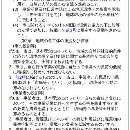
用と、自然と人間の豊かな交流を進めること。
(3)
事業活動及び日常生活による地球環境への影響を認識
し、世界全体に目を向け、地球環境の保全のため積極的
に行動すること。
(4)
市に関わるすべてのもの相互の理解と協力の下に対等
の立場で参加し、協働して
前3号
に規定する活動を進める
こと。
第2章
地域の各主体の連携及び役割
(市の役割等)
第5条
市は、基本理念にのっとり、市域の自然的社会的条件
に応じた環境の保全及び創造に関する基本的かつ総合的な
施策を策定し、実施する役割を有する。
2
市は、自ら行う事業の実施に当たって環境への負荷の低減
に積極的に努めなければならない。
3
前2項
に掲げるもののほか、市は、事業者、市民及び市民
団体
(以下「市民等」という。)
と協働し、環境保全活動に
努めなければならない。
(事業者の役割等)
第6条
事業者は、基本理念にのっとり、自らの責任と負担に
おいて、その事業活動に伴って生ずる公害を防止するため
の必要な措置を講ずるとともに、積極的に環境保全対策に
努めるものとする。
2
事業者は、資源及びエネルギーの有効利用並びに廃棄物の
発生抑制等により、環境への負荷を低減するものとする。
3
事業者は、その事業活動に係る製品その他の物が廃棄物と