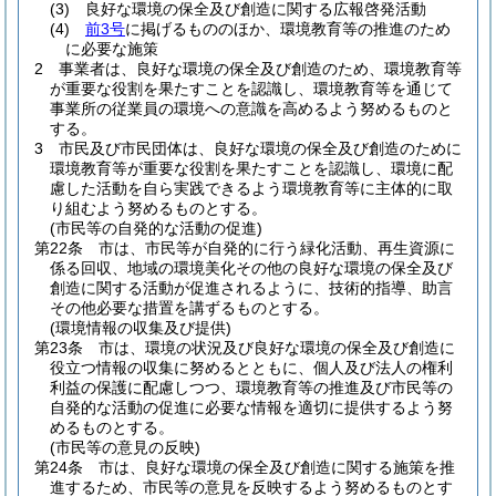
(3)
良好な環境の保全及び創造に関する広報啓発活動
(4)
前3号
に掲げるもののほか、環境教育等の推進のため
に必要な施策
2
事業者は、良好な環境の保全及び創造のため、環境教育等
が重要な役割を果たすことを認識し、環境教育等を通じて
事業所の従業員の環境への意識を高めるよう努めるものと
する。
3
市民及び市民団体は、良好な環境の保全及び創造のために
環境教育等が重要な役割を果たすことを認識し、環境に配
慮した活動を自ら実践できるよう環境教育等に主体的に取
り組むよう努めるものとする。
(市民等の自発的な活動の促進)
第22条
市は、市民等が自発的に行う緑化活動、再生資源に
係る回収、地域の環境美化その他の良好な環境の保全及び
創造に関する活動が促進されるように、技術的指導、助言
その他必要な措置を講ずるものとする。
(環境情報の収集及び提供)
第23条
市は、環境の状況及び良好な環境の保全及び創造に
役立つ情報の収集に努めるとともに、個人及び法人の権利
利益の保護に配慮しつつ、環境教育等の推進及び市民等の
自発的な活動の促進に必要な情報を適切に提供するよう努
めるものとする。
(市民等の意見の反映)
第24条
市は、良好な環境の保全及び創造に関する施策を推
進するため、市民等の意見を反映するよう努めるものとす