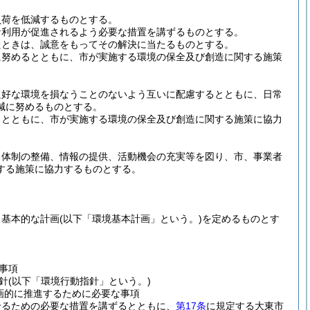
負荷を低減するものとする。
な利用が促進されるよう必要な措置を講ずるものとする。
たときは、誠意をもってその解決に当たるものとする。
に努めるとともに、市が実施する環境の保全及び創造に関する施策
良好な環境を損なうことのないよう互いに配慮するとともに、日常
減に努めるものとする。
るとともに、市が実施する環境の保全及び創造に関する施策に協力
る体制の整備、情報の提供、活動機会の充実等を図り、市、事業者
する施策に協力するものとする。
、基本的な計画
(以下「環境基本計画」という。)
を定めるものとす
事項
針
(以下「環境行動指針」という。)
画的に推進するために必要な事項
せるための必要な措置を講ずるとともに、
第17条
に規定する大東市