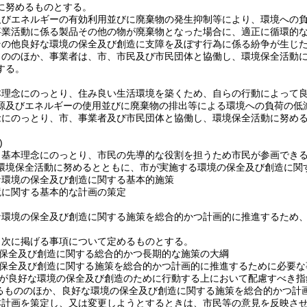
に努めるものとする。
及びエネルギーの有効利用並びに廃棄物の発生抑制等により、環境への
事業活動に係る製品その他の物が廃棄物となった場合に、適正に循環的
その他良好な環境の保全及び創造に支障を及ぼす行為に係る紛争が生じ
もののほか、事業者は、市、市民及び市民団体と協働し、環境保全活動
する。
本理念にのっとり、住み良い生活環境を築くため、自らの行動によって
源及びエネルギーの使用並びに廃棄物の排出等による環境への負荷の低
念にのっとり、市、事業者及び市民団体と協働し、環境保全活動に努め
)
、基本理念にのっとり、市民の先導的な役割を担うため市民が参画でき
環境保全活動に努めるとともに、市が実施する環境の保全及び創造に関
な環境の保全及び創造に関する基本的施策
境に関する基本的な計画の策定
な環境の保全及び創造に関する施策を総合的かつ計画的に推進するため
、次に掲げる事項について定めるものとする。
保全及び創造に関する総合的かつ長期的な施策の大綱
保全及び創造に関する施策を総合的かつ計画的に推進するために必要な
が良好な環境の保全及び創造のために行動する上において配慮すべき指
るもののほか、良好な環境の保全及び創造に関する施策を総合的かつ計
本計画を策定し、又は変更しようとするときは、市民等の意見を反映さ