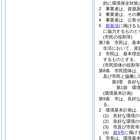
的に環境保全対策
2
事業者は、資源
3
事業者は、その
4
事業者は、公害
5
前各項
に掲げる
に協力するものと
(市民の役割等)
第7条
市民は、基
生活において、資
2
市民は、基本理
するものとする。
(市民団体の役割等
第8条
市民団体は
及び市民と協働し
第3章
良好
第1節
環
(環境基本計画)
第9条
市は、良好
る。
2
環境基本計画は
(1)
良好な環境の
(2)
良好な環境の
(3)
市及び市民等
(4)
前3号
に掲げ
3
市長は、環境基