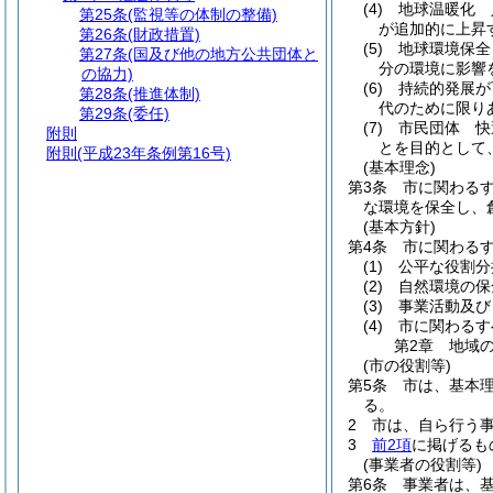
(4)
地球温暖化 
第25条
(監視等の体制の整備)
が追加的に上昇
第26条
(財政措置)
(5)
地球環境保全
第27条
(国及び他の地方公共団体と
分の環境に影響
の協力)
(6)
持続的発展が
第28条
(推進体制)
代のために限り
第29条
(委任)
(7)
市民団体 快
附則
とを目的として
附則
(平成23年条例第16号)
(基本理念)
第3条
市に関わる
な環境を保全し、
(基本方針)
第4条
市に関わる
(1)
公平な役割分
(2)
自然環境の保
(3)
事業活動及び
(4)
市に関わるす
第2章
地域
(市の役割等)
第5条
市は、基本
る。
2
市は、自ら行う
3
前2項
に掲げるも
(事業者の役割等)
第6条
事業者は、