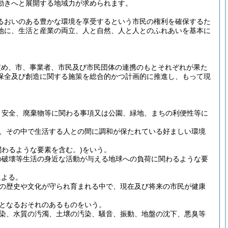
動きへと展開する地域力が求められます。
るおいのある豊かな環境を享受するという市民の権利を確保するた
地に、生活と産業の両立、人と自然、人と人とのふれあいを基本に
定め、市、事業者、市民及び市民団体の連携のもとそれぞれが果た
保全及び創造に関する施策を総合的かつ計画的に推進し、もって現
。
、安全、廃棄物等に関わる事項又は公園、緑地、まちの利便性等に
、その中で生活する人との間に調和が保たれている好ましい環境
関わるような要素を含む。)
をいう。
の破壊等生活の身近な活動が与える地球への負荷に関わるような要
による。
の歴史や文化が守られ育まれる中で、現在及び将来の市民が健康
となるおそれのあるものをいう。
染、水質の汚濁、土壌の汚染、騒音、振動、地盤の沈下、悪臭等