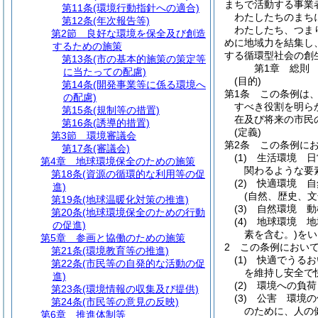
まちで活動する事業
第11条
(環境行動指針への適合)
わたしたちのまち
第12条
(年次報告等)
わたしたち、つま
第2節
良好な環境を保全及び創造
めに地域力を結集し
するための施策
する循環型社会の創
第13条
(市の基本的施策の策定等
第1章
総則
に当たっての配慮)
(目的)
第14条
(開発事業等に係る環境へ
第1条
この条例は
の配慮)
すべき役割を明ら
第15条
(規制等の措置)
在及び将来の市民
第16条
(誘導的措置)
(定義)
第3節
環境審議会
第2条
この条例に
第17条
(審議会)
(1)
生活環境 日
第4章
地球環境保全のための施策
関わるような要
第18条
(資源の循環的な利用等の促
(2)
快適環境 自
進)
(自然、歴史、
第19条
(地球温暖化対策の推進)
(3)
自然環境 動
第20条
(地球環境保全のための行動
(4)
地球環境 地
の促進)
素を含む。)
をい
第5章
参画と協働のための施策
2
この条例におい
第21条
(環境教育等の推進)
(1)
快適でうるお
第22条
(市民等の自発的な活動の促
を維持し安全で
進)
(2)
環境への負荷
第23条
(環境情報の収集及び提供)
(3)
公害 環境の
第24条
(市民等の意見の反映)
のために、人の
第6章
推進体制等