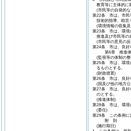
教育等に主体的に
(市民等の自発的な
第22条
市は、市民
技術的指導、助言
(環境情報の収集及
第23条
市は、環境
推進及び市民等の
(市民等の意見の反
第24条
市は、良好
第6章
推進
(監視等の体制の整
第25条
市は、環境
るものとする。
(財政措置)
第26条
市は、良好
(国及び他の地方公
第27条
市は、良好
のとする。
(推進体制)
第28条
市は、環境
(委任)
第29条
この条例に
附
則
(施行期日)