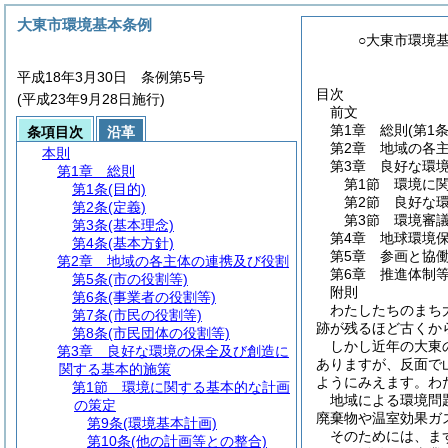
大東市環境基本条例
○大東市環境
平成18年3月30日 条例第5号
目次
(平成23年9月28日施行)
前文
第1章
総則
(第1
条項目次
沿革
第2章
地域の各
本則
第3章
良好な環
第1章
総則
第1節
環境に
第1条
(目的)
第2節
良好な
第2条
(定義)
第3節
環境審
第3条
(基本理念)
第4章
地球環境
第4条
(基本方針)
第5章
参画と協
第2章
地域の各主体の連携及び役割
第6章
推進体制
第5条
(市の役割等)
附則
第6条
(事業者の役割等)
わたしたちのまち
第7条
(市民の役割等)
跡が残るほど古くか
第8条
(市民団体の役割等)
しかし近年の大東
第3章
良好な環境の保全及び創造に
ありますが、反面で
関する基本的施策
ようにみえます。わ
第1節
環境に関する基本的な計画
地域による環境問
の策定
廃棄物や温室効果ガ
第9条
(環境基本計画)
そのためには、ま
第10条
(他の計画等との整合)