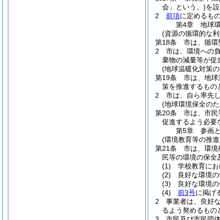
会」という。)
を設
2
前項
に定めるも
第4章
地球
(資源の循環的な利
第18条
市は、循環
2
市は、環境への
棄物の減量等が促
(地球温暖化対策の
第19条
市は、地球
策を推進するもの
2
市は、自ら率先
(地球環境保全のた
第20条
市は、市民
促進するよう必要
第5章
参画
(環境教育等の推進
第21条
市は、環境
民等の環境の保全
(1)
学校教育にお
(2)
良好な環境の
(3)
良好な環境の
(4)
前3号
に掲げ
2
事業者は、良好
るよう努めるもの
3
市民及び市民団