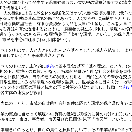
人の活動に伴って発生する温室効果ガスが大気中の温室効果ガスの濃度
する現象をいう。
 人の活動による地球全体の温暖化又はオゾン層の破壊の進行、海洋の
を及ぼす事態に係る環境の保全であって、人類の福祉に貢献するととも
可能な循環型社会 有限な資源から商品を大量に生産し、これを大量に
ある資源を有効活用するとともに、廃棄物の発生を抑制し、環境への負
適でうるおいのある豊かな環境
(以下「良好な環境」という。)
の保全及
、市民を中心に組織された団体をいう。
すべてのものが、人と人とのふれあいを基本とした地域力を結集し、よ
創造していくことを基本理念とする。
すべてのものが、主体的に
前条
の基本理念
(以下「基本理念」という。)
を
担の下、環境への負荷が少なく、持続的発展が可能な社会の構築を目指
全と回復に努め、自然の恵みの賢明な利用と、自然と人間の豊かな交流
日常生活による地球環境への影響を認識し、世界全体に目を向け、地球
べてのもの相互の理解と協力の下に対等の立場で参加し、協働して
前3
の各主体の連携及び役割
理念にのっとり、市域の自然的社会的条件に応じた環境の保全及び創造
事業の実施に当たって環境への負荷の低減に積極的に努めなければなら
ののほか、市は、事業者、市民及び市民団体
(以下「市民等」という。)
基本理念にのっとり、自らの責任と負担において、その事業活動に伴っ