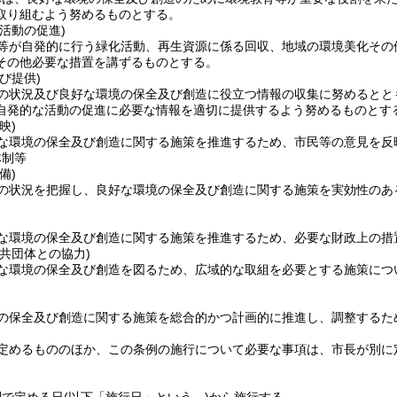
取り組むよう努めるものとする。
活動の促進)
等が自発的に行う緑化活動、再生資源に係る回収、地域の環境美化その
その他必要な措置を講ずるものとする。
び提供)
の状況及び良好な環境の保全及び創造に役立つ情報の収集に努めるとと
自発的な活動の促進に必要な情報を適切に提供するよう努めるものとす
映)
な環境の保全及び創造に関する施策を推進するため、市民等の意見を反
体制等
備)
の状況を把握し、良好な環境の保全及び創造に関する施策を実効性のあ
な環境の保全及び創造に関する施策を推進するため、必要な財政上の措
共団体との協力)
な環境の保全及び創造を図るため、広域的な取組を必要とする施策につ
の保全及び創造に関する施策を総合的かつ計画的に推進し、調整するた
定めるもののほか、この条例の施行について必要な事項は、市長が別に