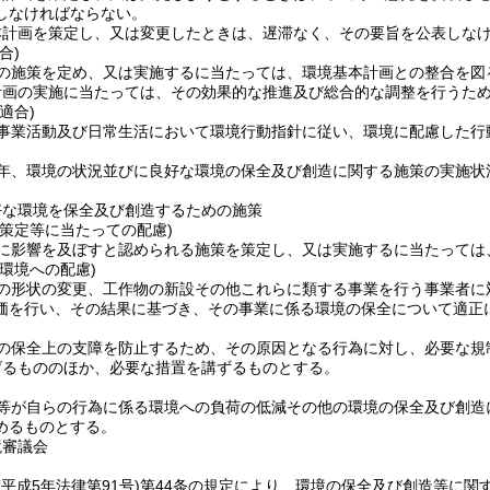
しなければならない。
本計画を策定し、又は変更したときは、遅滞なく、その要旨を公表しな
合)
の施策を定め、又は実施するに当たっては、環境基本計画との整合を図
計画の実施に当たっては、その効果的な推進及び総合的な調整を行うた
適合)
事業活動及び日常生活において環境行動指針に従い、環境に配慮した行
年、環境の状況並びに良好な環境の保全及び創造に関する施策の実施状
好な環境を保全及び創造するための施策
の策定等に当たっての配慮)
に影響を及ぼすと認められる施策を策定し、又は実施するに当たっては
環境への配慮)
の形状の変更、工作物の新設その他これらに類する事業を行う事業者に
価を行い、その結果に基づき、その事業に係る環境の保全について適正
の保全上の支障を防止するため、その原因となる行為に対し、必要な規
げるもののほか、必要な措置を講ずるものとする。
等が自らの行為に係る環境への負荷の低減その他の環境の保全及び創造
めるものとする。
境審議会
(平成5年法律第91号)
第44条の規定により、環境の保全及び創造等に関