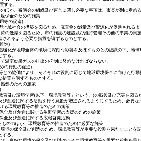
置する。
ののほか、審議会の組織及び運営に関し必要な事項は、市長が別に定め
環境保全のための施策
用等の促進)
型地域社会の構築を図るため、廃棄物の減量及び資源化が促進されるよ
負荷の低減を図るため、市の施設の建設及び維持管理その他の事業の実
進されるよう必要な措置を講ずるものとする。
推進)
温暖化が地球全体の環境に深刻な影響を及ぼすものとの認識の下、地球
とする。
して温室効果ガスの排出の抑制に努めなければならない。
めの行動の促進)
等との協働により、それぞれの役割に応じて地球環境保全に向けた行動
な措置を講ずるものとする。
と協働のための施策
)
教育及び環境学習
(以下「環境教育等」という。)
の振興及び充実を図る
及び創造に関する活動を行う意欲が増進されるようにするため、必要な
ける環境教育等の推進のための施策
保全及び創造に関する生涯学習の支援のための施策
保全及び創造に関する広報啓発活動
るもののほか、環境教育等の推進のために必要な施策
な環境の保全及び創造のため、環境教育等が重要な役割を果たすことを
とする。
体は、良好な環境の保全及び創造のために環境教育等が重要な役割を果