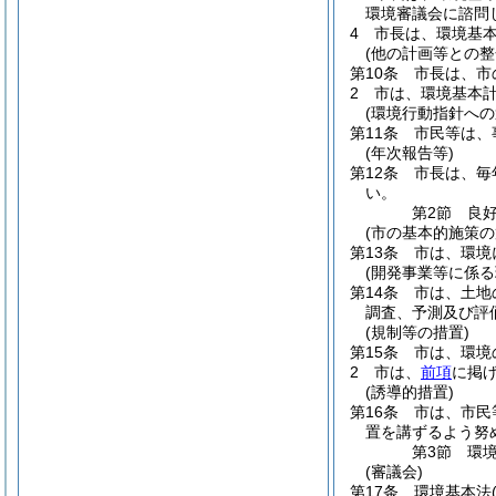
環境審議会に諮問
4
市長は、環境基
(他の計画等との整
第10条
市長は、市
2
市は、環境基本
(環境行動指針への
第11条
市民等は、
(年次報告等)
第12条
市長は、毎
い。
第2節
良
(市の基本的施策
第13条
市は、環境
(開発事業等に係る
第14条
市は、土地
調査、予測及び評
(規制等の措置)
第15条
市は、環境
2
市は、
前項
に掲
(誘導的措置)
第16条
市は、市民
置を講ずるよう努
第3節
環
(審議会)
第17条
環境基本法