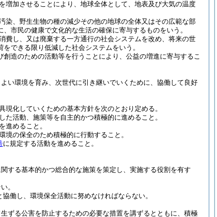
を増加させることにより、地球全体として、地表及び大気の温度
汚染、野生生物の種の減少その他の地球の全体又はその広範な部
に、市民の健康で文化的な生活の確保に寄与するものをいう。
消費し、又は廃棄する一方通行の社会システムを改め、将来の世
荷をできる限り低減した社会システムをいう。
び創造のための活動等を行うことにより、公益の増進に寄与するこ
りよい環境を育み、次世代に引き継いでいくために、協働して良好
具現化していくための基本方針を次のとおり定める。
した活動、施策等を自主的かつ積極的に進めること。
を進めること。
環境の保全のため積極的に行動すること。
号
に規定する活動を進めること。
に関する基本的かつ総合的な施策を策定し、実施する役割を有す
ない。
と協働し、環境保全活動に努めなければならない。
て生ずる公害を防止するための必要な措置を講ずるとともに、積極