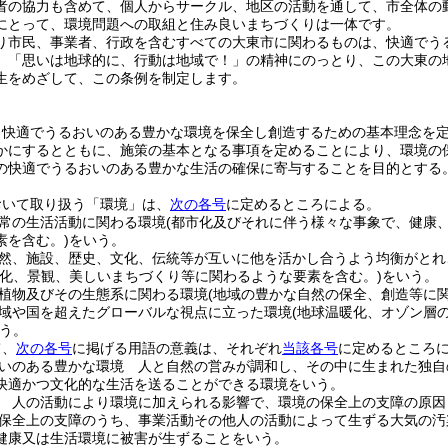
者の協力も含めて、個人からサークル、地区の活動を通して、市全体の
にとって、環境問題への取組と住み良いまちづくりは一体です。
り市民、事業者、行政を含むすべての大東市に関わるものは、快適でう
、「思いは地球的に、行動は地域で！」の精神にのっとり、この大東の
生をめざして、この条例を制定します。
、快適でうるおいのある豊かな環境を保全し創造するための基本理念を
かにするとともに、施策の基本となる事項を定めることにより、環境の
の快適でうるおいのある豊かな生活の確保に寄与することを目的とする
おいて取り扱う「環境」は、
次の各号
に定めるところによる。
常の生活活動に関わる環境
(都市化及びそれに伴う様々な事象で、健康
素を含む。)
をいう。
然、施設、歴史、文化、伝統等が互いに他を活かし合うよう均衡がとれ
文化、景観、美しいまちづくり等に関わるような要素を含む。)
をいう。
植物及びその生態系に関わる環境
(地域の豊かな自然の保全、創造等に
域や国を超えたグローバルな視点に立った環境
(地球温暖化、オゾン層
う。
て、
次の各号
に掲げる用語の意義は、それぞれ
当該各号
に定めるところ
いのある豊かな環境 人と自然の営みが調和し、その中に生まれた独自
快適かつ文化的な生活を送ることができる環境をいう。
 人の活動により環境に加えられる影響で、環境の保全上の支障の原因
保全上の支障のうち、事業活動その他人の活動によって生ずる大気の汚
健康又は生活環境に被害が生ずることをいう。