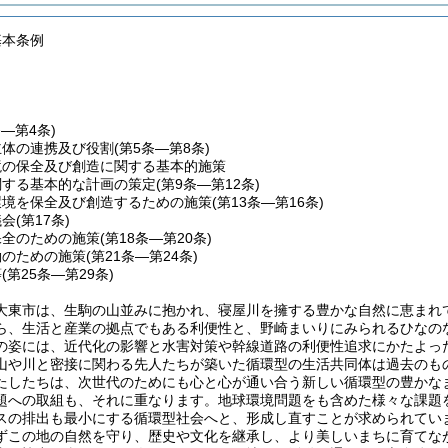
基本条例
条―第4条)
主体の連携及び役割
(第5条―第8条)
境の保全及び創造に関する基本的施策
関する基本的な計画の策定
(第9条―第12条)
環境を保全及び創造するための施策
(第13条―第16条)
議会
(第17条)
保全のための施策
(第18条―第20条)
働のための施策
(第21条―第24条)
等
(第25条―第29条)
大東市は、生駒の山並みに抱かれ、寝屋川を擁する豊かな自然に恵まれ
ら、生活と産業の拠点でもある利便性と、野崎まいりにみられるひなの
の姿には、近代化の影響と水害対策や幹線道路の利便性追求にかたよっ
山や川と密接に関わる先人たちが築いた循環型の生活共同体は過去のも
たしたちは、次世代のためにも心と心が通い合う新しい循環型の豊かな
題への取組も、それに重なります。地球環境問題をも含めた様々な課題
スの排出も最小にする循環型社会へと、形成し直すことが求められてい
ずこの地の自然を守り、歴史や文化を継承し、より美しいまちに育てな