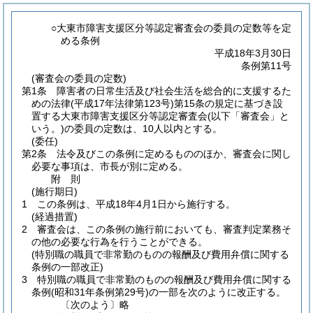
○大東市障害支援区分等認定審査会の委員の定数等を定
める条例
平成18年3月30日
条例第11号
(審査会の委員の定数)
第1条
障害者の日常生活及び社会生活を総合的に支援するた
めの法律
(平成17年法律第123号)
第15条の規定に基づき設
置する大東市障害支援区分等認定審査会
(以下「審査会」と
いう。)
の委員の定数は、10人以内とする。
(委任)
第2条
法令及びこの条例に定めるもののほか、審査会に関し
必要な事項は、市長が別に定める。
附
則
(施行期日)
1
この条例は、平成18年4月1日から施行する。
(経過措置)
2
審査会は、この条例の施行前においても、審査判定業務そ
の他の必要な行為を行うことができる。
(特別職の職員で非常勤のものの報酬及び費用弁償に関する
条例の一部改正)
3
特別職の職員で非常勤のものの報酬及び費用弁償に関する
条例
(昭和31年条例第29号)
の一部を次のように改正する。
〔次のよう〕略