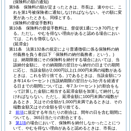
(保険料の額の通知)
第9条
保険料の額が定まったときは、市長は、速やかに、こ
れを第1号被保険者に通知しなければならない。
その額に変
更があったときも、同様とする。
(保険料の督促手数料)
第10条
保険料の督促手数料は、督促状1通につき70円とす
る。
ただし、やむを得ない理由があると認める場合におい
ては、これを徴収しない。
(延滞金)
第11条
法第132条の規定により普通徴収に係る保険料の納
付義務を負う者
(以下「保険料の納付義務者」という。)
は、納期限後にその保険料を納付する場合においては、当
該納付金額に、その納期限の翌日から納付の日までの期間
に応じ、当該金額が2,000円以上
(1,000円未満の端数がある
ときは、これを切り捨てる。)
であるときは、当該金額につ
き年14.6パーセント
(当該納期限の翌日から3か月を経過す
る日までの期間については、年7.3パーセント)
の割合をも
って計算した金額に相当する延滞金額を加算して納付しな
ければならない。
ただし、延滞金額に100円未満の端数が
あるとき、又はその全額が1,000円未満であるときは、その
端数金額又はその全額を切り捨てる。
2
前項
に規定する年当たりの割合は、閏年の日を含む期間に
ついても、365日当たりの割合とする。
3
第1項
の場合において、保険料を納付しなかったことにつ
いて、やむを得ない理由があると認めるときは、市長は、