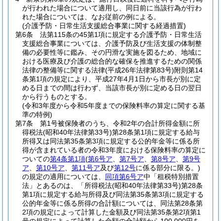
が行われた場合について適用し、同日前に当該行為が行わ
れた場合については、なお従前の例による。
(介護予防・日常生活支援総合事業に関する経過措置)
第6条
法第115条の45第1項に規定する介護予防・日常生活
支援総合事業については、介護予防及び生活支援の体制整
備の必要性等に鑑み、その円滑な実施を図るため、地域に
おける医療及び介護の総合的な確保を推進するための関係
法律の整備等に関する法律
(平成26年法律第83号)
附則第14
条第1項の規定により、平成27年4月1日から市長が別に定
める日までの間は行わず、当該市長が別に定める日の翌日
から行うものとする。
(令和3年度から令和5年度までの保険料率の算定に関する基
準の特例)
第7条
第1号被保険者のうち、令和2年の合計所得金額に所
得税法
(昭和40年法律第33号)
第28条第1項に規定する給与
所得又は同法第35条第3項に規定する公的年金等に係る所
得が含まれている者の令和3年度における保険料率の算定に
ついての
第4条第1項
(
第6号ア
、
第7号ア
、
第8号ア
、
第9号
ア
、
第10号ア
、
第11号ア
及び
第12号
に係る部分に限る。)
の規定の適用については、
同項第6号ア
中「租税特別措置
法」とあるのは、「所得税法
(昭和40年法律第33号)
第28条
第1項に規定する給与所得及び同法第35条第3項に規定する
公的年金等に係る所得の合計額については、同法第28条第
2項の規定によって計算した金額及び同法第35条第2項第1