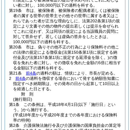
の規定により被保険者証の提出を求められてこれに応じな
い者に対し、100,000円以下の過料を科する。
第19条
市は、被保険者、被保険者の配偶者若しくは被保険
者の属する世帯の世帯主その他その世帯に属する者又はこ
れらであった者が正当な理由なしに、法第202条第1項の規
定により文書その他の物件の提出若しくは提示を命ぜられ
てこれに従わず、又は同項の規定による当該職員の質問に
対して答弁せず、若しくは虚偽の答弁をしたときは、
100,000円以下の過料を科する。
第20条
市は、偽りその他不正の行為により保険料その他こ
の法律の規定による徴収金
(法第150条第1項に規定する納
付金及び法第157条第1項に規定する延滞金を除く。)
の徴
収を免れた者に対し、その徴収を免れた金額の5倍に相当す
る金額以下の過料を科する。
第21条
前4条
の過料の額は、情状により、市長が定める。
2
前4条
の過料を徴収する場合において発する納額告知書に
指定すべき納期限は、その発布の日から起算して10日以上
を経過した日とする。
附
則
(施行期日)
第1条
この条例は、平成18年4月1日
(以下「施行日」とい
う。)
から施行する。
(平成18年度から平成20年度までの各年度における保険料
率の特例)
第2条
介護保険法施行令及び介護保険の国庫負担金の算定等