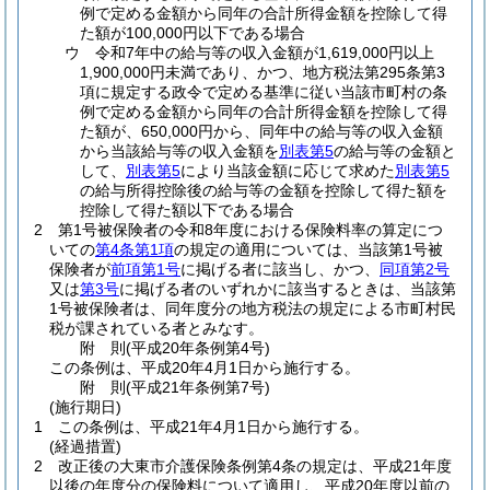
例で定める金額から同年の合計所得金額を控除して得
た額が100,000円以下である場合
ウ
令和7年中の給与等の収入金額が1,619,000円以上
1,900,000円未満であり、かつ、地方税法第295条第3
項に規定する政令で定める基準に従い当該市町村の条
例で定める金額から同年の合計所得金額を控除して得
た額が、650,000円から、同年中の給与等の収入金額
から当該給与等の収入金額を
別表第5
の給与等の金額と
して、
別表第5
により当該金額に応じて求めた
別表第5
の給与所得控除後の給与等の金額を控除して得た額を
控除して得た額以下である場合
2
第1号被保険者の令和8年度における保険料率の算定につ
いての
第4条第1項
の規定の適用については、当該第1号被
保険者が
前項第1号
に掲げる者に該当し、かつ、
同項第2号
又は
第3号
に掲げる者のいずれかに該当するときは、当該第
1号被保険者は、同年度分の地方税法の規定による市町村民
税が課されている者とみなす。
附
則
(平成20年
条例第4号)
この条例は、平成20年4月1日から施行する。
附
則
(平成21年
条例第7号)
(施行期日)
1
この条例は、平成21年4月1日から施行する。
(経過措置)
2
改正後の大東市介護保険条例第4条の規定は、平成21年度
以後の年度分の保険料について適用し、平成20年度以前の