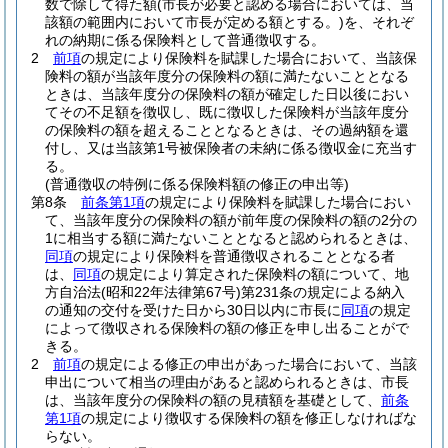
数で除して得た額
(市長が必要と認める場合においては、当
該額の範囲内において市長が定める額とする。)
を、それぞ
れの納期に係る保険料として普通徴収する。
2
前項
の規定により保険料を賦課した場合において、当該保
険料の額が当該年度分の保険料の額に満たないこととなる
ときは、当該年度分の保険料の額が確定した日以後におい
てその不足額を徴収し、既に徴収した保険料が当該年度分
の保険料の額を超えることとなるときは、その過納額を還
付し、又は当該第1号被保険者の未納に係る徴収金に充当す
る。
(普通徴収の特例に係る保険料額の修正の申出等)
第8条
前条第1項
の規定により保険料を賦課した場合におい
て、当該年度分の保険料の額が前年度の保険料の額の2分の
1に相当する額に満たないこととなると認められるときは、
同項
の規定により保険料を普通徴収されることとなる者
は、
同項
の規定により算定された保険料の額について、地
方自治法
(昭和22年法律第67号)
第231条の規定による納入
の通知の交付を受けた日から30日以内に市長に
同項
の規定
によって徴収される保険料の額の修正を申し出ることがで
きる。
2
前項
の規定による修正の申出があった場合において、当該
申出について相当の理由があると認められるときは、市長
は、当該年度分の保険料の額の見積額を基礎として、
前条
第1項
の規定により徴収する保険料の額を修正しなければな
らない。