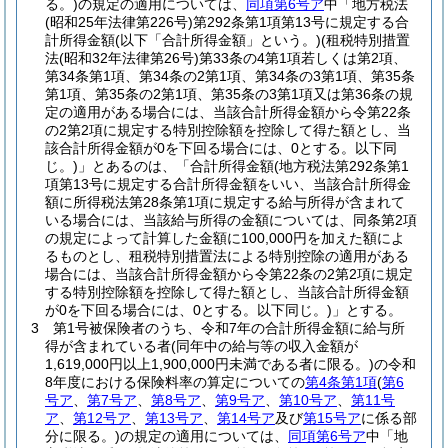
る。)
の規定の適用については、
同項第6号ア
中「地方税法
(昭和25年法律第226号)
第292条第1項第13号に規定する合
計所得金額
(以下「合計所得金額」という。)
(租税特別措置
法
(昭和32年法律第26号)
第33条の4第1項若しくは第2項、
第34条第1項、第34条の2第1項、第34条の3第1項、第35条
第1項、第35条の2第1項、第35条の3第1項又は第36条の規
定の適用がある場合には、当該合計所得金額から令第22条
の2第2項に規定する特別控除額を控除して得た額とし、当
該合計所得金額が0を下回る場合には、0とする。以下同
じ。)
」とあるのは、「合計所得金額
(地方税法第292条第1
項第13号に規定する合計所得金額をいい、当該合計所得金
額に所得税法第28条第1項に規定する給与所得が含まれて
いる場合には、当該給与所得の金額については、同条第2項
の規定によって計算した金額に100,000円を加えた額によ
るものとし、租税特別措置法による特別控除の適用がある
場合には、当該合計所得金額から令第22条の2第2項に規定
する特別控除額を控除して得た額とし、当該合計所得金額
が0を下回る場合には、0とする。以下同じ。)
」とする。
3
第1号被保険者のうち、令和7年の合計所得金額に給与所
得が含まれている者
(同年中の給与等の収入金額が
1,619,000円以上1,900,000円未満である者に限る。)
の令和
8年度における保険料率の算定についての
第4条第1項
(
第6
号ア
、
第7号ア
、
第8号ア
、
第9号ア
、
第10号ア
、
第11号
ア
、
第12号ア
、
第13号ア
、
第14号ア
及び
第15号ア
に係る部
分に限る。)
の規定の適用については、
同項第6号ア
中「地