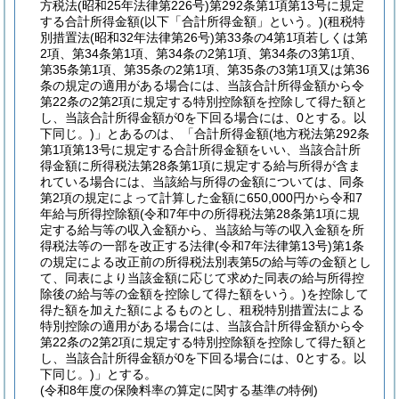
方税法
(昭和25年法律第226号)
第292条第1項第13号に規定
する合計所得金額
(以下「合計所得金額」という。)
(租税特
別措置法
(昭和32年法律第26号)
第33条の4第1項若しくは第
2項、第34条第1項、第34条の2第1項、第34条の3第1項、
第35条第1項、第35条の2第1項、第35条の3第1項又は第36
条の規定の適用がある場合には、当該合計所得金額から令
第22条の2第2項に規定する特別控除額を控除して得た額と
し、当該合計所得金額が0を下回る場合には、0とする。以
下同じ。)
」とあるのは、「合計所得金額
(地方税法第292条
第1項第13号に規定する合計所得金額をいい、当該合計所
得金額に所得税法第28条第1項に規定する給与所得が含ま
れている場合には、当該給与所得の金額については、同条
第2項の規定によって計算した金額に650,000円から令和7
年給与所得控除額
(令和7年中の所得税法第28条第1項に規
定する給与等の収入金額から、当該給与等の収入金額を所
得税法等の一部を改正する法律
(令和7年法律第13号)
第1条
の規定による改正前の所得税法別表第5の給与等の金額とし
て、同表により当該金額に応じて求めた同表の給与所得控
除後の給与等の金額を控除して得た額をいう。)
を控除して
得た額を加えた額によるものとし、租税特別措置法による
特別控除の適用がある場合には、当該合計所得金額から令
第22条の2第2項に規定する特別控除額を控除して得た額と
し、当該合計所得金額が0を下回る場合には、0とする。以
下同じ。)
」とする。
(令和8年度の保険料率の算定に関する基準の特例)