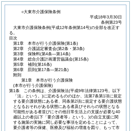
○大東市介護保険条例
平成18年3月30日
条例第23号
大東市介護保険条例(平成12年条例第14号)の全部を改正す
る。
目次
第1章
本市が行う介護保険
(第1条)
第2章
介護認定審査会
(第2条・第3条)
第3章
保険料
(第4条―第14条)
第4章
総合介護計画運営協議会
(第15条)
第5章
補則
(第16条)
第6章
罰則
(第17条―第21条)
附則
第1章
本市が行う介護保険
(本市が行う介護保険)
第1条
この条例は、介護保険法
(平成9年法律第123号。以下
「法」という。)
に定めるもののほか、法第7条第1項に規定
する要介護状態にある者、同条第2項に規定する要介護状態
となるおそれがある状態にある者及びそれらの状態となる
可能性がある者並びにその他日常生活上の支援が必要な40
歳以上の者
(以下「要介護者等」という。)
の自立支援に関
する施策の実施に関し必要な事項を定めることによって、
要介護者等の保健、医療及び福祉の増進を図り、もって市