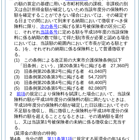
の額の算定の基礎に用いる市町村民税の課税、非課税の別
又は合計所得金額が確定しないため当該年度分の保険料の
額を確定することができない場合においては、その確定す
る日までの間において到来する納期において徴収すべき保
険料に限り、
次の各号
に掲げる第1号被保険者の区分に応
じ、それぞれ
当該各号
に定める額を平成18年度の当該保険
料に係る納期の数で除して得た額
(市長が必要と認める場合
においては、当該額の範囲内において市長が定める額とす
る。)
を、それぞれの納期に係る保険料として普通徴収す
る。
(1)
この条例による改正前の大東市介護保険条例
(以下
「旧条例」という。)
第20条第1号に掲げる者 27,360円
(2)
旧条例第20条第2号に掲げる者 41,040円
(3)
旧条例第20条第3号に掲げる者 54,720円
(4)
旧条例第20条第4号に掲げる者 68,400円
(5)
旧条例第20条第5号に掲げる者 82,080円
2
前項
の規定により保険料を賦課した場合において、当該保
険料の額が平成18年度分の保険料の額に満たないときは、
平成18年度分の保険料の額が確定した日以後においてその
不足額を徴収し、既に徴収した保険料が平成18年度分の保
険料の額を超えることとなるときは、その過納額を還付
し、又は当該第1号被保険者の未納に係る徴収金に充当す
る。
(延滞金の割合の特例)
第4条
当分の間、
第11条第1項
に規定する延滞金の年14.6パ