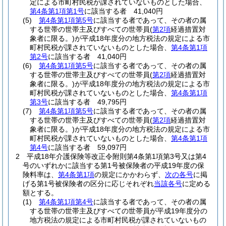
定による市町村民税が課されていないものとした場合、
第4条第1項第1号
に該当する者 41,040円
(5)
第4条第1項第5号
に該当する者であって、その者の属
する世帯の世帯主及びすべての世帯員
(
第2項
経過措置対
象者に限る。)
が平成18年度分の地方税法の規定による市
町村民税が課されていないものとした場合、
第4条第1項
第2号
に該当する者 41,040円
(6)
第4条第1項第5号
に該当する者であって、その者の属
する世帯の世帯主及びすべての世帯員
(
第2項
経過措置対
象者に限る。)
が平成18年度分の地方税法の規定による市
町村民税が課されていないものとした場合、
第4条第1項
第3号
に該当する者 49,795円
(7)
第4条第1項第5号
に該当する者であって、その者の属
する世帯の世帯主及びすべての世帯員
(
第2項
経過措置対
象者に限る。)
が平成18年度分の地方税法の規定による市
町村民税が課されていないものとした場合、
第4条第1項
第4号
に該当する者 59,097円
2
平成18年介護保険等改正令附則第4条第1項第3号又は第4
号のいずれかに該当する第1号被保険者の平成19年度の保
険料率は、
第4条第1項
の規定にかかわらず、
次の各号
に掲
げる第1号被保険者の区分に応じそれぞれ
当該各号
に定める
額とする。
(1)
第4条第1項第4号
に該当する者であって、その者の属
する世帯の世帯主及びすべての世帯員が平成19年度分の
地方税法の規定による市町村民税が課されていないもの