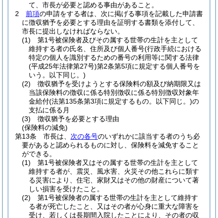
て、市長が必要と認める事由があること。
2
前項
の申請をする者は、次に掲げる事項を記載した申請書
に徴収猶予を必要とする理由を証明する書類を添付して、
市長に提出しなければならない。
(1)
第1号被保険者及びその属する世帯の生計を主として
維持する者の氏名、住所及び個人番号
(行政手続における
特定の個人を識別するための番号の利用等に関する法律
(平成25年法律第27号)
第2条第5項に規定する個人番号を
いう。以下同じ。)
(2)
徴収猶予を受けようとする保険料の額及び納期限又は
当該保険料の徴収に係る特別徴収に係る特別徴収対象年
金給付
(法第135条第3項に規定するもの。以下同じ。)
の
支払に係る月
(3)
徴収猶予を必要とする理由
(保険料の減免)
第13条
市長は、
次の各号
のいずれかに該当する者のうち必
要があると認められるものに対し、保険料を減免すること
ができる。
(1)
第1号被保険者又はその属する世帯の生計を主として
維持する者が、震災、風水害、火災その他これらに類す
る災害により、住宅、家財又はその他の財産について著
しい損害を受けたこと。
(2)
第1号被保険者の属する世帯の生計を主として維持す
る者が死亡したこと、又はその者が心身に重大な障害を
受け、若しくは長期間入院したことにより、その者の収