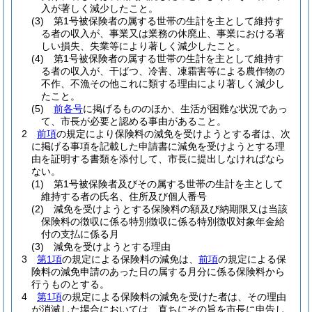
入が著しく減少したこと。
(3)
第1号被保険者の属する世帯の生計を主として維持す
る者の収入が、事業又は業務の休廃止、事業における著
しい損失、失業等により著しく減少したこと。
(4)
第1号被保険者の属する世帯の生計を主として維持す
る者の収入が、干ばつ、冷害、凍霜害等による農作物の
不作、不漁その他これに類する理由により著しく減少し
たこと。
(5)
前各号
に掲げるもののほか、生活が困難な状況であっ
て、市長が必要と認める事由があること。
2
前項
の規定により保険料の減免を受けようとする者は、次
に掲げる事項を記載した申請書に減免を受けようとする理
由を証明する書類を添付して、市長に提出しなければなら
ない。
(1)
第1号被保険者及びその属する世帯の生計を主として
維持する者の氏名、住所及び個人番号
(2)
減免を受けようとする保険料の額及び納期限又は当該
保険料の徴収に係る特別徴収に係る特別徴収対象年金給
付の支払に係る月
(3)
減免を受けようとする理由
3
第1項
の規定による保険料の減免は、
前項
の規定による保
険料の減免申請のあった日の属する月分に係る保険料から
行うものとする。
4
第1項
の規定による保険料の減免を受けた者は、その理由
が消滅した場合においては、直ちにその旨を市長に申告し