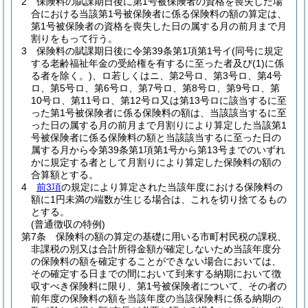
2
保険料の賦課期日後に第1号被保険者の資格を喪失した場
合における当該第1号被保険者に係る保険料の額の算定は、
第1号被保険者の資格を喪失した日の属する月の前月まで月
割りをもって行う。
3
保険料の賦課期日後に令第39条第1項第1号イ
(同号に規定
する老齢福祉年金の受給権を有するに至った者及び
(1)
に係
る者を除く。)
、ロ若しくはニ、第2号ロ、第3号ロ、第4号
ロ、第5号ロ、第6号ロ、第7号ロ、第8号ロ、第9号ロ、第
10号ロ、第11号ロ、第12号ロ又は第13号ロに該当するに至
った第1号被保険者に係る保険料の額は、当該該当するに至
った日の属する月の前月まで月割りにより算定した当該第1
号被保険者に係る保険料の額と当該該当するに至った日の
属する月から令第39条第1項第1号から第13号までのいずれ
かに規定する者として月割りにより算定した保険料の額の
合算額とする。
4
前3項
の規定により算定された当該年度における保険料の
額に1円未満の端数が生じる場合は、これを切り捨てるもの
とする。
(普通徴収の特例)
第7条
保険料の額の算定の基礎に用いる市町村民税の課税、
非課税の別又は合計所得金額が確定しないため当該年度分
の保険料の額を確定することができない場合においては、
その確定する日までの間において到来する納期において徴
収すべき保険料に限り、第1号被保険者について、その者の
前年度の保険料の額を当該年度の当該保険料に係る納期の