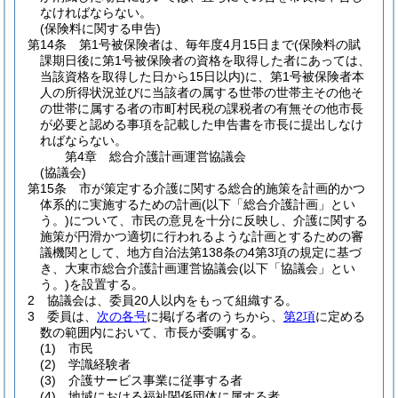
なければならない。
(保険料に関する申告)
第14条
第1号被保険者は、毎年度4月15日まで
(保険料の賦
課期日後に第1号被保険者の資格を取得した者にあっては、
当該資格を取得した日から15日以内)
に、第1号被保険者本
人の所得状況並びに当該者の属する世帯の世帯主その他そ
の世帯に属する者の市町村民税の課税者の有無その他市長
が必要と認める事項を記載した申告書を市長に提出しなけ
ればならない。
第4章
総合介護計画運営協議会
(協議会)
第15条
市が策定する介護に関する総合的施策を計画的かつ
体系的に実施するための計画
(以下「総合介護計画」とい
う。)
について、市民の意見を十分に反映し、介護に関する
施策が円滑かつ適切に行われるような計画とするための審
議機関として、地方自治法第138条の4第3項の規定に基づ
き、大東市総合介護計画運営協議会
(以下「協議会」とい
う。)
を設置する。
2
協議会は、委員20人以内をもって組織する。
3
委員は、
次の各号
に掲げる者のうちから、
第2項
に定める
数の範囲内において、市長が委嘱する。
(1)
市民
(2)
学識経験者
(3)
介護サービス事業に従事する者
(4)
地域における福祉関係団体に属する者