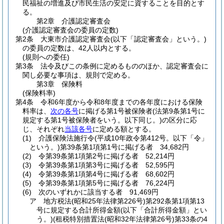
民福祉の増進及び市民生活の安定に資することを目的とす
る。
第2章
介護認定審査会
(介護認定審査会の委員の定数)
第2条
大東市介護認定審査会
(以下「認定審査会」という。)
の委員の定数は、42人以内とする。
(規則への委任)
第3条
法令及びこの条例に定めるもののほか、認定審査会に
関し必要な事項は、規則で定める。
第3章
保険料
(保険料率)
第4条
令和6年度から令和8年度までの各年度における保険
料率は、
次の各号
に掲げる第1号被保険者
(法第9条第1号に
規定する第1号被保険者をいう。以下同じ。)
の区分に応
じ、それぞれ
当該各号
に定める額とする。
(1)
介護保険法施行令
(平成10年政令第412号。以下「令」
という。)
第39条第1項第1号に掲げる者 34,682円
(2)
令第39条第1項第2号に掲げる者 52,214円
(3)
令第39条第1項第3号に掲げる者 52,595円
(4)
令第39条第1項第4号に掲げる者 68,602円
(5)
令第39条第1項第5号に掲げる者 76,224円
(6)
次のいずれかに該当する者 91,469円
ア
地方税法
(昭和25年法律第226号)
第292条第1項第13
号に規定する合計所得金額
(以下「合計所得金額」とい
う。)
(租税特別措置法
(昭和32年法律第26号)
第33条の4