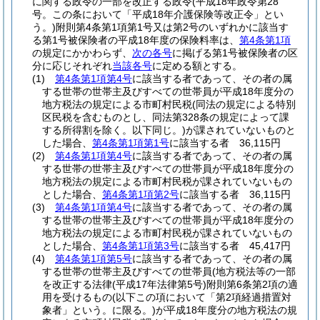
に関する政令の一部を改正する政令
(平成18年政令第28
号。この条において「平成18年介護保険等改正令」とい
う。)
附則第4条第1項第1号又は第2号のいずれかに該当す
る第1号被保険者の平成18年度の保険料率は、
第4条第1項
の規定にかかわらず、
次の各号
に掲げる第1号被保険者の区
分に応じそれぞれ
当該各号
に定める額とする。
(1)
第4条第1項第4号
に該当する者であって、その者の属
する世帯の世帯主及びすべての世帯員が平成18年度分の
地方税法の規定による市町村民税
(同法の規定による特別
区民税を含むものとし、同法第328条の規定によって課
する所得割を除く。以下同じ。)
が課されていないものと
した場合、
第4条第1項第1号
に該当する者 36,115円
(2)
第4条第1項第4号
に該当する者であって、その者の属
する世帯の世帯主及びすべての世帯員が平成18年度分の
地方税法の規定による市町村民税が課されていないもの
とした場合、
第4条第1項第2号
に該当する者 36,115円
(3)
第4条第1項第4号
に該当する者であって、その者の属
する世帯の世帯主及びすべての世帯員が平成18年度分の
地方税法の規定による市町村民税が課されていないもの
とした場合、
第4条第1項第3号
に該当する者 45,417円
(4)
第4条第1項第5号
に該当する者であって、その者の属
する世帯の世帯主及びすべての世帯員(地方税法等の一部
を改正する法律
(平成17年法律第5号)
附則第6条第2項の適
用を受けるもの
(以下この項において「第2項経過措置対
象者」という。に限る。)
が平成18年度分の地方税法の規