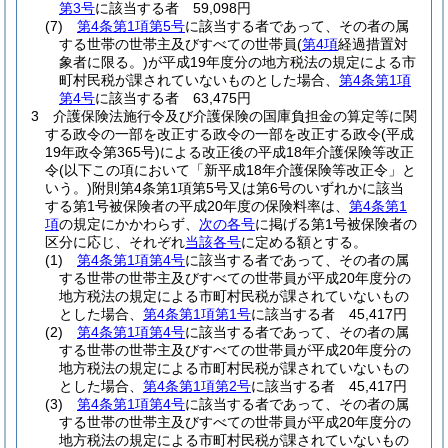
第3号
に該当する者 59,098円
(7)
第4条第1項第5号
に該当する者であって、その者の属
する世帯の世帯主及びすべての世帯員
(
第4項
経過措置対
象者に限る。)
が平成19年度分の地方税法の規定による市
町村民税が課されていないものとした場合、
第4条第1項
第4号
に該当する者 63,475円
3
介護保険法施行令及び介護保険の国庫負担金の算定等に関
する政令の一部を改正する政令の一部を改正する政令
(平成
19年政令第365号)
による改正後の平成18年介護保険等改正
令
(以下この項において「新平成18年介護保険等改正令」と
いう。)
附則第4条第1項第5号又は第6号のいずれかに該当
する第1号被保険者の平成20年度の保険料率は、
第4条第1
項
の規定にかかわらず、
次の各号
に掲げる第1号被保険者の
区分に応じ、それぞれ
当該各号
に定める額とする。
(1)
第4条第1項第4号
に該当する者であって、その者の属
する世帯の世帯主及びすべての世帯員が平成20年度分の
地方税法の規定による市町村民税が課されていないもの
とした場合、
第4条第1項第1号
に該当する者 45,417円
(2)
第4条第1項第4号
に該当する者であって、その者の属
する世帯の世帯主及びすべての世帯員が平成20年度分の
地方税法の規定による市町村民税が課されていないもの
とした場合、
第4条第1項第2号
に該当する者 45,417円
(3)
第4条第1項第4号
に該当する者であって、その者の属
する世帯の世帯主及びすべての世帯員が平成20年度分の
地方税法の規定による市町村民税が課されていないもの