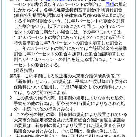
ーセントの割合及び年7.3パーセントの割合は、
同項
の規定
にかかわらず、各年の延滞金特例基準割合
(平均貸付割合
(租税特別措置法
(昭和32年法律第26号)
第93条第2項に規定
する平均貸付割合をいう。)
に年1パーセントの割合を加算
した割合をいう。以下この条において同じ。)
が年7.3パー
セントの割合に満たない場合には、その年中においては、
年14.6パーセントの割合にあってはその年における延滞金
特例基準割合に年7.3パーセントの割合を加算した割合と
し、年7.3パーセントの割合にあっては当該延滞金特例基準
割合に年1パーセントの割合を加算した割合
(当該加算した
割合が年7.3パーセントの割合を超える場合には、年7.3パ
ーセントの割合)
とする。
(経過措置)
第5条
この条例による改正後の大東市介護保険条例
(以下
「新条例」という。)
の規定は、平成18年度以降の年度分の
保険料について適用し、平成17年度分までの保険料につい
ては、なお従前の例による。
2
この条例の施行の際、旧条例の規定によりなされた処分、
手続その他の行為は、新条例の相当規定によりなされた処
分、手続その他の行為とみなす。
3
この条例の施行の際、旧条例の規定により設置されている
大東市介護認定審査会及び大東市総合介護計画運営協議会
の委員は、新条例の規定により設置された認定審査会及び
協議会の委員とみなし、その任期は、従前の例による。
4
新条例第6章の規定は、施行日以後に過料を科すべき行為