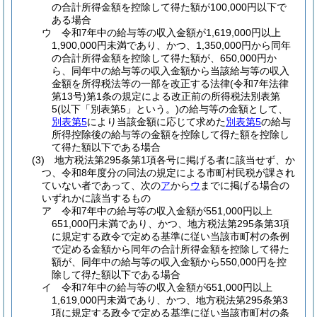
の合計所得金額を控除して得た額が100,000円以下で
ある場合
ウ
令和7年中の給与等の収入金額が1,619,000円以上
1,900,000円未満であり、かつ、1,350,000円から同年
の合計所得金額を控除して得た額が、650,000円か
ら、同年中の給与等の収入金額から当該給与等の収入
金額を所得税法等の一部を改正する法律
(令和7年法律
第13号)
第1条の規定による改正前の所得税法別表第
5
(以下「別表第5」という。)
の給与等の金額として、
別表第5
により当該金額に応じて求めた
別表第5
の給与
所得控除後の給与等の金額を控除して得た額を控除し
て得た額以下である場合
(3)
地方税法第295条第1項各号に掲げる者に該当せず、か
つ、令和8年度分の同法の規定による市町村民税が課され
ていない者であって、次の
ア
から
ウ
までに掲げる場合の
いずれかに該当するもの
ア
令和7年中の給与等の収入金額が551,000円以上
651,000円未満であり、かつ、地方税法第295条第3項
に規定する政令で定める基準に従い当該市町村の条例
で定める金額から同年の合計所得金額を控除して得た
額が、同年中の給与等の収入金額から550,000円を控
除して得た額以下である場合
イ
令和7年中の給与等の収入金額が651,000円以上
1,619,000円未満であり、かつ、地方税法第295条第3
項に規定する政令で定める基準に従い当該市町村の条