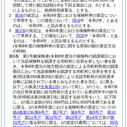
号の規定によって計算した金額の合計額から100,000円を
控除して得た額
(当該額が0を下回る場合には、0とする。)
によるものとし、租税特別措置法」とする。
2
前項
の規定は、令和4年度における保険料率の算定につい
て準用する。
この場合において、
同項
中「令和2年」とある
のは、「令和3年」と読み替えるものとする。
3
第1項
の規定は、令和5年度における保険料率の算定につ
いて準用する。
この場合において、
同項
中「令和2年」とあ
るのは、「令和4年」と読み替えるものとする。
(令和8年度の保険料率の算定に関する所得の額の算定方法
の特例)
第8条
第1号被保険者
(令和8年度分の保険料の賦課期日にお
いて当該保険料を賦課する市町村に住所を有しない者を除
き、令和8年度分の地方税法の規定による市町村民税の賦課
期日において当該保険料を賦課する市町村に住所を有する
者
(同法第294条第3項の規定により当該市町村の住民基本
台帳に記録されている者とみなされた者を含む。)
に限る。
以下この条及び
次条第1項
において同じ。)
のうち、令和7年
の合計所得金額に給与所得が含まれている者
(同年中の給与
等
(所得税法第28条第1項に規定する給与等をいう。以下同
じ。)
の収入金額が551,000円以上651,000円未満である者
に限る。)
の令和8年度における保険料率の算定についての
第4条第1項
(
第6号ア
、
第7号ア
、
第8号ア
、
第9号ア
、
第10
号ア
、
第11号ア
、
第12号ア
、
第13号ア
、
第14号ア
及び
第
15号ア
に係る部分に限る。)
の規定の適用については、
同項