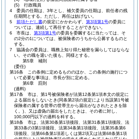
(5)
行政職員
4
委員の任期は、3年とし、補欠委員の任期は、前任者の残
任期間とする。
ただし、再任は妨げない。
5
前項ただし書
の規定にかかわらず、
第3項第1号
の委員に
ついては、連続して再任することができない。
6
市長は、
第3項第1号
の委員を委嘱するに当たっては、そ
の2分の1については、被保険者のうちから公募するものと
する。
7
協議会の委員は、職務上知り得た秘密を漏らしてはならな
い。
その職を退いた後も、同様とする。
第5章
補則
(委任)
第16条
この条例に定めるもののほか、この条例の施行につ
いて必要な事項は、市長が別に定める。
第6章
罰則
(過料)
第17条
市は、第1号被保険者が法第12条第1項本文の規定に
よる届出をしないとき
(同条第2項の規定により当該第1号被
保険者の属する世帯の世帯主から届出がなされたときを除
く。)
、又は虚偽の届出をしたときは、その者に対し、
100,000円以下の過料を科する。
第18条
市は、法第30条第1項後段、法第31条第1項後段、法
第33条の3第1項後段、法第34条第1項後段、法第35条第6
項後段、法第66条第1項若しくは第2項又は法第68条第1項