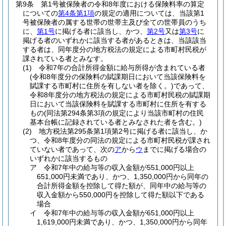
第9条
第1号被保険者の令和8年度における保険料率の算定
についての
第4条第1項
の規定の適用については、当該第1
号被保険者の属する世帯の世帯主及び全ての世帯員のうち
に、
第1号
に掲げる者に該当し、かつ、
第2号
又は
第3号
に
掲げる者のいずれかに該当する者があるときは、当該該当
する者は、同年度分の地方税法の規定による市町村民税が
課されている者とみなす。
(1)
令和7年の合計所得金額に給与所得が含まれている者
(令和8年度分の保険料の賦課期日において当該保険料を
賦課する市町村に住所を有しない者を除く。)
であって、
令和8年度分の地方税法の規定による市町村民税の賦課期
日において当該保険料を賦課する市町村に住所を有する
もの
(同法第294条第3項の規定により当該市町村の住民
基本台帳に記録されている者とみなされた者を含む。)
(2)
地方税法第295条第1項第2号に掲げる者に該当し、か
つ、令和8年度分の同法の規定による市町村民税が課され
ていない者であって、次の
ア
から
ウ
までに掲げる場合の
いずれかに該当するもの
ア
令和7年中の給与等の収入金額が551,000円以上
651,000円未満であり、かつ、1,350,000円から同年の
合計所得金額を控除して得た額が、同年中の給与等の
収入金額から550,000円を控除して得た額以下である
場合
イ
令和7年中の給与等の収入金額が651,000円以上
1,619,000円未満であり、かつ、1,350,000円から同年