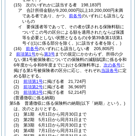
(15)
次のいずれかに該当する者 198,183円
ア
合計所得金額が9,200,000円以上10,200,000円未満
である者であり、かつ、
前各号
のいずれにも該当しな
いもの
イ
要保護者等であって、その者が課される保険料額に
ついてこの号の区分による額を適用されたならば保護
等を必要としない状態となるもの
(令第39条第1項第1
号イ
(
(1)
に係る部分を除く。)
に該当する者を除く。)
(16)
前各号
のいずれにも該当しない者 205,805円
2
前項第1号
から
第3号
までの規定にかかわらず、所得の少
ない第1号被保険者についての保険料の減額賦課に係る令和
6年度から令和8年度までにおける保険料率は、
次の各号
に
掲げる第1号被保険者の区分に応じ、それぞれ
当該各号
に定
める額とする。
(1)
前項第1号
に掲げる者 21,724円
(2)
前項第2号
に掲げる者 36,969円
(3)
前項第3号
に掲げる者 52,214円
(普通徴収に係る納期)
第5条
普通徴収に係る保険料の納期
(以下「納期」という。)
は、次のとおりとする。
(1)
第1期 4月1日から同月30日まで
(2)
第2期 5月1日から同月31日まで
(3)
第3期 6月1日から同月30日まで
(4)
第4期 7月1日から同月31日まで