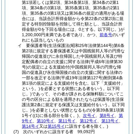
第1項若しくは第2項、第34条第1項、第34条の2第1
項、第34条の3第1項、第35条第1項、第35条の2第1
項、第35条の3第1項又は第36条の規定の適用がある場
合には、当該合計所得金額から令第22条の2第2項に規
定する特別控除額を控除して得た額とし、当該合計所
得金額が0を下回る場合には、0とする。以下同じ。)
が
1,200,000円未満である者であり、かつ、
前各号
のいず
れにも該当しないもの
イ
要保護者等
(生活保護法
(昭和25年法律第144号)
第6条
第2項に規定する要保護者又は中国残留邦人等の円滑な
帰国の促進並びに永住帰国した中国残留邦人等及び特
定配偶者の自立の支援に関する法律
(平成6年法律第30
号)
の規定による支援給付
(中国残留邦人等の円滑な帰
国の促進及び永住帰国後の自立の支援に関する法律の
一部を改正する法律
(平成19年法律第127号)
附則第4条
第1項の規定による支援給付を含む。以下「支援給付」
という。)
を必要とする状態にある者をいう。以下同
じ。)
であって、その者が課される保険料額についてこ
の号の区分による額を適用されたならば保護等
(生活保
護法第2条に規定する保護又は支援給付をいう。以下同
じ。)
を必要としない状態となるもの
(令第39条第1項第
1号イ
(
(1)
に係る部分を除く。)
、
次号イ
、
第8号イ
、
第
9号イ
、
第10号イ
、
第11号イ
、
第12号イ
、
第13号イ
、
第14号イ
又は
第15号イ
に該当する者を除く。)
(7)
次のいずれかに該当する者 99,092円