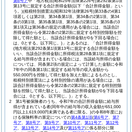
第6号ア
中「地方税法
(昭和25年法律第226号)
第292条第1項
第13号に規定する合計所得金額
(以下「合計所得金額」とい
う。)
(租税特別措置法
(昭和32年法律第26号)
第33条の4第1
項若しくは第2項、第34条第1項、第34条の2第1項、第34
条の3第1項、第35条第1項、第35条の2第1項、第35条の3
第1項又は第36条の規定の適用がある場合には、当該合計
所得金額から令第22条の2第2項に規定する特別控除額を控
除して得た額とし、当該合計所得金額が0を下回る場合に
は、0とする。以下同じ。)
」とあるのは、「合計所得金額
(地方税法第292条第1項第13号に規定する合計所得金額を
いい、当該合計所得金額に所得税法第28条第1項に規定す
る給与所得が含まれている場合には、当該給与所得の金額
については、同条第2項の規定によって計算した金額に令和
7年中の同条第1項に規定する給与等の収入金額から
550,000円を控除して得た額を加えた額によるものとし、
租税特別措置法による特別控除の適用がある場合には、当
該合計所得金額から令第22条の2第2項に規定する特別控除
額を控除して得た額とし、当該合計所得金額が0を下回る場
合には、0とする。以下同じ。)
」とする。
2
第1号被保険者のうち、令和7年の合計所得金額に給与所
得が含まれている者
(同年中の給与等の収入金額が651,000
円以上1,619,000円未満である者に限る。)
の令和8年度にお
ける保険料率の算定についての
第4条第1項
(
第6号ア
、
第7
号ア
、
第8号ア
、
第9号ア
、
第10号ア
、
第11号ア
、
第12号
ア
、
第13号ア
、
第14号ア
及び
第15号ア
に係る部分に限