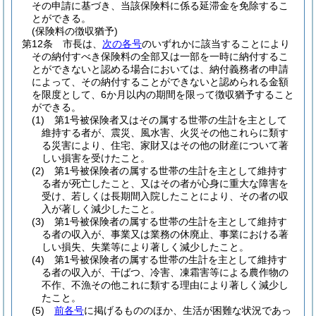
その申請に基づき、当該保険料に係る延滞金を免除するこ
とができる。
(保険料の徴収猶予)
第12条
市長は、
次の各号
のいずれかに該当することにより
その納付すべき保険料の全部又は一部を一時に納付するこ
とができないと認める場合においては、納付義務者の申請
によって、その納付することができないと認められる金額
を限度として、6か月以内の期間を限って徴収猶予すること
ができる。
(1)
第1号被保険者又はその属する世帯の生計を主として
維持する者が、震災、風水害、火災その他これらに類す
る災害により、住宅、家財又はその他の財産について著
しい損害を受けたこと。
(2)
第1号被保険者の属する世帯の生計を主として維持す
る者が死亡したこと、又はその者が心身に重大な障害を
受け、若しくは長期間入院したことにより、その者の収
入が著しく減少したこと。
(3)
第1号被保険者の属する世帯の生計を主として維持す
る者の収入が、事業又は業務の休廃止、事業における著
しい損失、失業等により著しく減少したこと。
(4)
第1号被保険者の属する世帯の生計を主として維持す
る者の収入が、干ばつ、冷害、凍霜害等による農作物の
不作、不漁その他これに類する理由により著しく減少し
たこと。
(5)
前各号
に掲げるもののほか、生活が困難な状況であっ