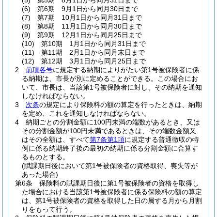
(5)
第5期 8月1日から同月31日まで
(6)
第6期 9月1日から同月30日まで
(7)
第7期 10月1日から同月31日まで
(8)
第8期 11月1日から同月30日まで
(9)
第9期 12月1日から同月25日まで
(10)
第10期 1月1日から同月31日まで
(11)
第11期 2月1日から同月末日まで
(12)
第12期 3月1日から同月25日まで
2
前項各号
に規定する納期によりがたい第1号被保険者に係
る納期は、市長が別に定めることができる。
この場合にお
いて、市長は、当該第1号被保険者に対し、その納期を通知
しなければならない。
3
次条
の規定により保険料の額の算定を行ったときは、納期
を定め、これを通知しなければならない。
4
納期ごとの分割金額に100円未満の端数があるとき、又は
その分割金額が100円未満であるときは、その端数金額又
はその全額は、すべて
第7条第1項
に規定する普通徴収の特
例に係る納期終了後の最初の納期に係る分割金額に合算す
るものとする。
(賦課期日後において第1号被保険者の資格取得、喪失等が
あった場合)
第6条
保険料の賦課期日後に第1号被保険者の資格を取得し
た場合における当該第1号被保険者に係る保険料の額の算定
は、第1号被保険者の資格を取得した日の属する月から月割
りをもって行う。