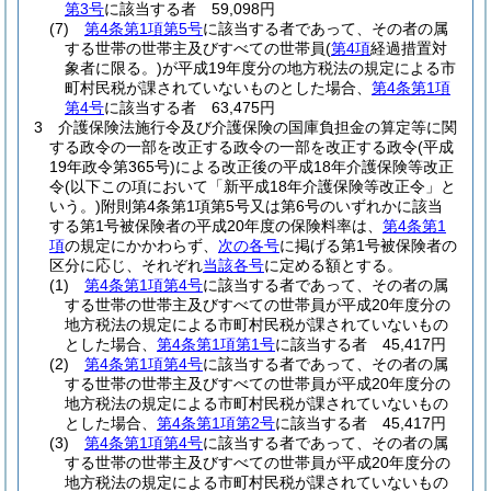
第3号
に該当する者 59,098円
(7)
第4条第1項第5号
に該当する者であって、その者の属
する世帯の世帯主及びすべての世帯員
(
第4項
経過措置対
象者に限る。)
が平成19年度分の地方税法の規定による市
町村民税が課されていないものとした場合、
第4条第1項
第4号
に該当する者 63,475円
3
介護保険法施行令及び介護保険の国庫負担金の算定等に関
する政令の一部を改正する政令の一部を改正する政令
(平成
19年政令第365号)
による改正後の平成18年介護保険等改正
令
(以下この項において「新平成18年介護保険等改正令」と
いう。)
附則第4条第1項第5号又は第6号のいずれかに該当
する第1号被保険者の平成20年度の保険料率は、
第4条第1
項
の規定にかかわらず、
次の各号
に掲げる第1号被保険者の
区分に応じ、それぞれ
当該各号
に定める額とする。
(1)
第4条第1項第4号
に該当する者であって、その者の属
する世帯の世帯主及びすべての世帯員が平成20年度分の
地方税法の規定による市町村民税が課されていないもの
とした場合、
第4条第1項第1号
に該当する者 45,417円
(2)
第4条第1項第4号
に該当する者であって、その者の属
する世帯の世帯主及びすべての世帯員が平成20年度分の
地方税法の規定による市町村民税が課されていないもの
とした場合、
第4条第1項第2号
に該当する者 45,417円
(3)
第4条第1項第4号
に該当する者であって、その者の属
する世帯の世帯主及びすべての世帯員が平成20年度分の
地方税法の規定による市町村民税が課されていないもの