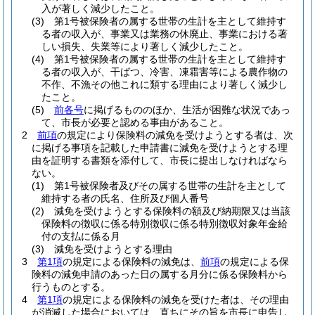
入が著しく減少したこと。
(3)
第1号被保険者の属する世帯の生計を主として維持す
る者の収入が、事業又は業務の休廃止、事業における著
しい損失、失業等により著しく減少したこと。
(4)
第1号被保険者の属する世帯の生計を主として維持す
る者の収入が、干ばつ、冷害、凍霜害等による農作物の
不作、不漁その他これに類する理由により著しく減少し
たこと。
(5)
前各号
に掲げるもののほか、生活が困難な状況であっ
て、市長が必要と認める事由があること。
2
前項
の規定により保険料の減免を受けようとする者は、次
に掲げる事項を記載した申請書に減免を受けようとする理
由を証明する書類を添付して、市長に提出しなければなら
ない。
(1)
第1号被保険者及びその属する世帯の生計を主として
維持する者の氏名、住所及び個人番号
(2)
減免を受けようとする保険料の額及び納期限又は当該
保険料の徴収に係る特別徴収に係る特別徴収対象年金給
付の支払に係る月
(3)
減免を受けようとする理由
3
第1項
の規定による保険料の減免は、
前項
の規定による保
険料の減免申請のあった日の属する月分に係る保険料から
行うものとする。
4
第1項
の規定による保険料の減免を受けた者は、その理由
が消滅した場合においては、直ちにその旨を市長に申告し