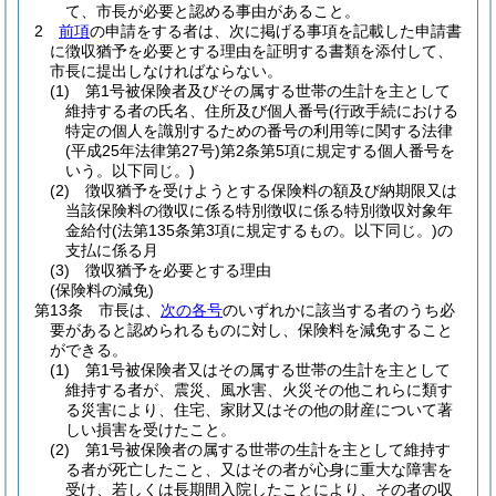
て、市長が必要と認める事由があること。
2
前項
の申請をする者は、次に掲げる事項を記載した申請書
に徴収猶予を必要とする理由を証明する書類を添付して、
市長に提出しなければならない。
(1)
第1号被保険者及びその属する世帯の生計を主として
維持する者の氏名、住所及び個人番号
(行政手続における
特定の個人を識別するための番号の利用等に関する法律
(平成25年法律第27号)
第2条第5項に規定する個人番号を
いう。以下同じ。)
(2)
徴収猶予を受けようとする保険料の額及び納期限又は
当該保険料の徴収に係る特別徴収に係る特別徴収対象年
金給付
(法第135条第3項に規定するもの。以下同じ。)
の
支払に係る月
(3)
徴収猶予を必要とする理由
(保険料の減免)
第13条
市長は、
次の各号
のいずれかに該当する者のうち必
要があると認められるものに対し、保険料を減免すること
ができる。
(1)
第1号被保険者又はその属する世帯の生計を主として
維持する者が、震災、風水害、火災その他これらに類す
る災害により、住宅、家財又はその他の財産について著
しい損害を受けたこと。
(2)
第1号被保険者の属する世帯の生計を主として維持す
る者が死亡したこと、又はその者が心身に重大な障害を
受け、若しくは長期間入院したことにより、その者の収