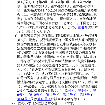
第1項若しくは第2項、第34条第1項、第34条の2第1
項、第34条の3第1項、第35条第1項、第35条の2第1
項、第35条の3第1項又は第36条の規定の適用がある場
合には、当該合計所得金額から令第22条の2第2項に規
定する特別控除額を控除して得た額とし、当該合計所
得金額が0を下回る場合には、0とする。以下同じ。)
が
1,200,000円未満である者であり、かつ、
前各号
のいず
れにも該当しないもの
イ
要保護者等
(生活保護法
(昭和25年法律第144号)
第6条
第2項に規定する要保護者又は中国残留邦人等の円滑な
帰国の促進並びに永住帰国した中国残留邦人等及び特
定配偶者の自立の支援に関する法律
(平成6年法律第30
号)
の規定による支援給付
(中国残留邦人等の円滑な帰
国の促進及び永住帰国後の自立の支援に関する法律の
一部を改正する法律
(平成19年法律第127号)
附則第4条
第1項の規定による支援給付を含む。以下「支援給付」
という。)
を必要とする状態にある者をいう。以下同
じ。)
であって、その者が課される保険料額についてこ
の号の区分による額を適用されたならば保護等
(生活保
護法第2条に規定する保護又は支援給付をいう。以下同
じ。)
を必要としない状態となるもの
(令第39条第1項第
1号イ
(
(1)
に係る部分を除く。)
、
次号イ
、
第8号イ
、
第
9号イ
、
第10号イ
、
第11号イ
、
第12号イ
、
第13号イ
、
第14号イ
又は
第15号イ
に該当する者を除く。)
(7)
次のいずれかに該当する者 99,092円