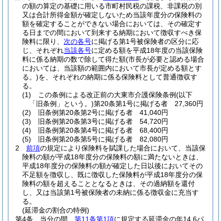
の額の算定の基礎に用いる市町村民税の課税、非課税の別
又は合計所得金額が確定しないため当該年度分の保険料の
額を確定することができない場合においては、その確定す
る日までの間において到来する納期において徴収すべき保
険料に限り、
次の各号
に掲げる第1号被保険者の区分に応
じ、それぞれ
当該各号
に定める額を平成18年度の当該保険
料に係る納期の数で除して得た額
(市長が必要と認める場合
においては、当該額の範囲内において市長が定める額とす
る。)
を、それぞれの納期に係る保険料として普通徴収す
る。
(1)
この条例による改正前の大東市介護保険条例
(以下
「旧条例」という。)
第20条第1号に掲げる者 27,360円
(2)
旧条例第20条第2号に掲げる者 41,040円
(3)
旧条例第20条第3号に掲げる者 54,720円
(4)
旧条例第20条第4号に掲げる者 68,400円
(5)
旧条例第20条第5号に掲げる者 82,080円
2
前項
の規定により保険料を賦課した場合において、当該保
険料の額が平成18年度分の保険料の額に満たないときは、
平成18年度分の保険料の額が確定した日以後においてその
不足額を徴収し、既に徴収した保険料が平成18年度分の保
険料の額を超えることとなるときは、その過納額を還付
し、又は当該第1号被保険者の未納に係る徴収金に充当す
る。
(延滞金の割合の特例)
第4条
当分の間、
第11条第1項
に規定する延滞金の年14.6パ