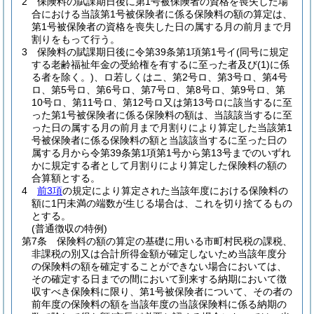
2
保険料の賦課期日後に第1号被保険者の資格を喪失した場
合における当該第1号被保険者に係る保険料の額の算定は、
第1号被保険者の資格を喪失した日の属する月の前月まで月
割りをもって行う。
3
保険料の賦課期日後に令第39条第1項第1号イ
(同号に規定
する老齢福祉年金の受給権を有するに至った者及び
(1)
に係
る者を除く。)
、ロ若しくはニ、第2号ロ、第3号ロ、第4号
ロ、第5号ロ、第6号ロ、第7号ロ、第8号ロ、第9号ロ、第
10号ロ、第11号ロ、第12号ロ又は第13号ロに該当するに至
った第1号被保険者に係る保険料の額は、当該該当するに至
った日の属する月の前月まで月割りにより算定した当該第1
号被保険者に係る保険料の額と当該該当するに至った日の
属する月から令第39条第1項第1号から第13号までのいずれ
かに規定する者として月割りにより算定した保険料の額の
合算額とする。
4
前3項
の規定により算定された当該年度における保険料の
額に1円未満の端数が生じる場合は、これを切り捨てるもの
とする。
(普通徴収の特例)
第7条
保険料の額の算定の基礎に用いる市町村民税の課税、
非課税の別又は合計所得金額が確定しないため当該年度分
の保険料の額を確定することができない場合においては、
その確定する日までの間において到来する納期において徴
収すべき保険料に限り、第1号被保険者について、その者の
前年度の保険料の額を当該年度の当該保険料に係る納期の