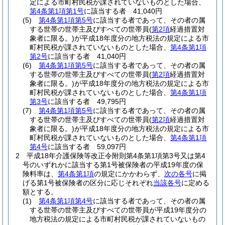
定による市町村民税が課されていないものとした場合、
第4条第1項第1号
に該当する者 41,040円
(5)
第4条第1項第5号
に該当する者であって、その者の属
する世帯の世帯主及びすべての世帯員
(
第2項
経過措置対
象者に限る。)
が平成18年度分の地方税法の規定による市
町村民税が課されていないものとした場合、
第4条第1項
第2号
に該当する者 41,040円
(6)
第4条第1項第5号
に該当する者であって、その者の属
する世帯の世帯主及びすべての世帯員
(
第2項
経過措置対
象者に限る。)
が平成18年度分の地方税法の規定による市
町村民税が課されていないものとした場合、
第4条第1項
第3号
に該当する者 49,795円
(7)
第4条第1項第5号
に該当する者であって、その者の属
する世帯の世帯主及びすべての世帯員
(
第2項
経過措置対
象者に限る。)
が平成18年度分の地方税法の規定による市
町村民税が課されていないものとした場合、
第4条第1項
第4号
に該当する者 59,097円
2
平成18年介護保険等改正令附則第4条第1項第3号又は第4
号のいずれかに該当する第1号被保険者の平成19年度の保
険料率は、
第4条第1項
の規定にかかわらず、
次の各号
に掲
げる第1号被保険者の区分に応じそれぞれ
当該各号
に定める
額とする。
(1)
第4条第1項第4号
に該当する者であって、その者の属
する世帯の世帯主及びすべての世帯員が平成19年度分の
地方税法の規定による市町村民税が課されていないもの