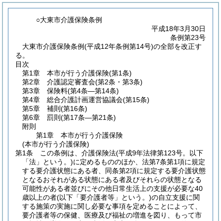
○大東市介護保険条例
平成18年3月30日
条例第23号
大東市介護保険条例(平成12年条例第14号)の全部を改正す
る。
目次
第1章
本市が行う介護保険
(第1条)
第2章
介護認定審査会
(第2条・第3条)
第3章
保険料
(第4条―第14条)
第4章
総合介護計画運営協議会
(第15条)
第5章
補則
(第16条)
第6章
罰則
(第17条―第21条)
附則
第1章
本市が行う介護保険
(本市が行う介護保険)
第1条
この条例は、介護保険法
(平成9年法律第123号。以下
「法」という。)
に定めるもののほか、法第7条第1項に規定
する要介護状態にある者、同条第2項に規定する要介護状態
となるおそれがある状態にある者及びそれらの状態となる
可能性がある者並びにその他日常生活上の支援が必要な40
歳以上の者
(以下「要介護者等」という。)
の自立支援に関
する施策の実施に関し必要な事項を定めることによって、
要介護者等の保健、医療及び福祉の増進を図り、もって市