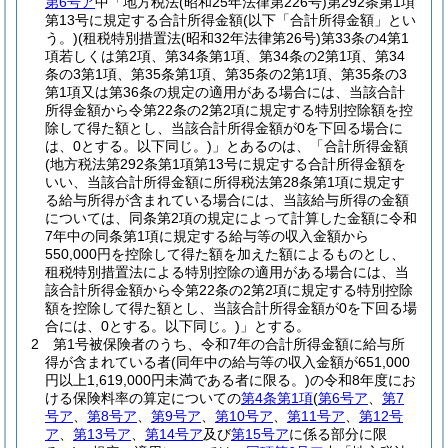
第6号ア
中「地方税法
(昭和25年法律第226号)
第292条第1項
第13号に規定する合計所得金額
(以下「合計所得金額」とい
う。)
(租税特別措置法
(昭和32年法律第26号)
第33条の4第1
項若しくは第2項、第34条第1項、第34条の2第1項、第34
条の3第1項、第35条第1項、第35条の2第1項、第35条の3
第1項又は第36条の規定の適用がある場合には、当該合計
所得金額から令第22条の2第2項に規定する特別控除額を控
除して得た額とし、当該合計所得金額が0を下回る場合に
は、0とする。以下同じ。)
」とあるのは、「合計所得金額
(地方税法第292条第1項第13号に規定する合計所得金額を
いい、当該合計所得金額に所得税法第28条第1項に規定す
る給与所得が含まれている場合には、当該給与所得の金額
については、同条第2項の規定によって計算した金額に令和
7年中の同条第1項に規定する給与等の収入金額から
550,000円を控除して得た額を加えた額によるものとし、
租税特別措置法による特別控除の適用がある場合には、当
該合計所得金額から令第22条の2第2項に規定する特別控除
額を控除して得た額とし、当該合計所得金額が0を下回る場
合には、0とする。以下同じ。)
」とする。
2
第1号被保険者のうち、令和7年の合計所得金額に給与所
得が含まれている者
(同年中の給与等の収入金額が651,000
円以上1,619,000円未満である者に限る。)
の令和8年度にお
ける保険料率の算定についての
第4条第1項
(
第6号ア
、
第7
号ア
、
第8号ア
、
第9号ア
、
第10号ア
、
第11号ア
、
第12号
ア
、
第13号ア
、
第14号ア
及び
第15号ア
に係る部分に限