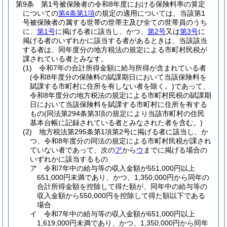
第9条
第1号被保険者の令和8年度における保険料率の算定
についての
第4条第1項
の規定の適用については、当該第1
号被保険者の属する世帯の世帯主及び全ての世帯員のうち
に、
第1号
に掲げる者に該当し、かつ、
第2号
又は
第3号
に
掲げる者のいずれかに該当する者があるときは、当該該当
する者は、同年度分の地方税法の規定による市町村民税が
課されている者とみなす。
(1)
令和7年の合計所得金額に給与所得が含まれている者
(令和8年度分の保険料の賦課期日において当該保険料を
賦課する市町村に住所を有しない者を除く。)
であって、
令和8年度分の地方税法の規定による市町村民税の賦課期
日において当該保険料を賦課する市町村に住所を有する
もの
(同法第294条第3項の規定により当該市町村の住民
基本台帳に記録されている者とみなされた者を含む。)
(2)
地方税法第295条第1項第2号に掲げる者に該当し、か
つ、令和8年度分の同法の規定による市町村民税が課され
ていない者であって、次の
ア
から
ウ
までに掲げる場合の
いずれかに該当するもの
ア
令和7年中の給与等の収入金額が551,000円以上
651,000円未満であり、かつ、1,350,000円から同年の
合計所得金額を控除して得た額が、同年中の給与等の
収入金額から550,000円を控除して得た額以下である
場合
イ
令和7年中の給与等の収入金額が651,000円以上
1,619,000円未満であり、かつ、1,350,000円から同年