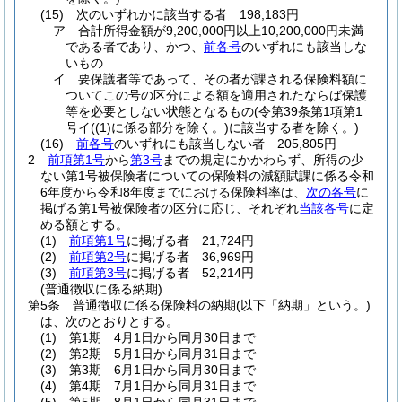
(15)
次のいずれかに該当する者 198,183円
ア
合計所得金額が9,200,000円以上10,200,000円未満
である者であり、かつ、
前各号
のいずれにも該当しな
いもの
イ
要保護者等であって、その者が課される保険料額に
ついてこの号の区分による額を適用されたならば保護
等を必要としない状態となるもの
(令第39条第1項第1
号イ
(
(1)
に係る部分を除く。)
に該当する者を除く。)
(16)
前各号
のいずれにも該当しない者 205,805円
2
前項第1号
から
第3号
までの規定にかかわらず、所得の少
ない第1号被保険者についての保険料の減額賦課に係る令和
6年度から令和8年度までにおける保険料率は、
次の各号
に
掲げる第1号被保険者の区分に応じ、それぞれ
当該各号
に定
める額とする。
(1)
前項第1号
に掲げる者 21,724円
(2)
前項第2号
に掲げる者 36,969円
(3)
前項第3号
に掲げる者 52,214円
(普通徴収に係る納期)
第5条
普通徴収に係る保険料の納期
(以下「納期」という。)
は、次のとおりとする。
(1)
第1期 4月1日から同月30日まで
(2)
第2期 5月1日から同月31日まで
(3)
第3期 6月1日から同月30日まで
(4)
第4期 7月1日から同月31日まで