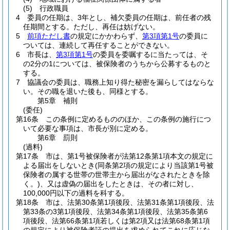
(5)
行政職員
4
委員の任期は、3年とし、補欠委員の任期は、前任者の残
任期間とする。
ただし、再任は妨げない。
5
前項ただし書
の規定にかかわらず、
第3項第1号
の委員に
ついては、連続して再任することができない。
6
市長は、
第3項第1号
の委員を委嘱するに当たっては、そ
の2分の1については、被保険者のうちから公募するものと
する。
7
協議会の委員は、職務上知り得た秘密を漏らしてはならな
い。
その職を退いた後も、同様とする。
第5章
補則
(委任)
第16条
この条例に定めるもののほか、この条例の施行につ
いて必要な事項は、市長が別に定める。
第6章
罰則
(過料)
第17条
市は、第1号被保険者が法第12条第1項本文の規定に
よる届出をしないとき
(同条第2項の規定により当該第1号被
保険者の属する世帯の世帯主から届出がなされたときを除
く。)
、又は虚偽の届出をしたときは、その者に対し、
100,000円以下の過料を科する。
第18条
市は、法第30条第1項後段、法第31条第1項後段、法
第33条の3第1項後段、法第34条第1項後段、法第35条第6
項後段、法第66条第1項若しくは第2項又は法第68条第1項