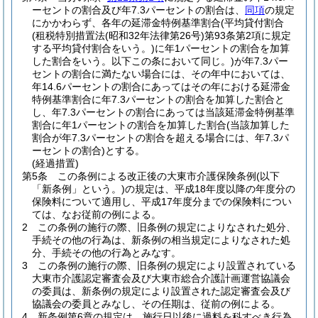
ーセントの割合及び年7.3パーセントの割合は、
同項
の規定
にかかわらず、各年の延滞金特例基準割合
(平均貸付割合
(租税特別措置法
(昭和32年法律第26号)
第93条第2項に規定
する平均貸付割合をいう。)
に年1パーセントの割合を加算
した割合をいう。以下この条において同じ。)
が年7.3パー
セントの割合に満たない場合には、その年中においては、
年14.6パーセントの割合にあってはその年における延滞金
特例基準割合に年7.3パーセントの割合を加算した割合と
し、年7.3パーセントの割合にあっては当該延滞金特例基準
割合に年1パーセントの割合を加算した割合
(当該加算した
割合が年7.3パーセントの割合を超える場合には、年7.3パ
ーセントの割合)
とする。
(経過措置)
第5条
この条例による改正後の大東市介護保険条例
(以下
「新条例」という。)
の規定は、平成18年度以降の年度分の
保険料について適用し、平成17年度分までの保険料につい
ては、なお従前の例による。
2
この条例の施行の際、旧条例の規定によりなされた処分、
手続その他の行為は、新条例の相当規定によりなされた処
分、手続その他の行為とみなす。
3
この条例の施行の際、旧条例の規定により設置されている
大東市介護認定審査会及び大東市総合介護計画運営協議会
の委員は、新条例の規定により設置された認定審査会及び
協議会の委員とみなし、その任期は、従前の例による。
4
新条例第6章の規定は、施行日以後に過料を科すべき行為