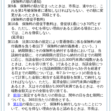
(保険料の額の通知)
第9条
保険料の額が定まったときは、市長は、速やかに、こ
れを第1号被保険者に通知しなければならない。
その額に変
更があったときも、同様とする。
(保険料の督促手数料)
第10条
保険料の督促手数料は、督促状1通につき70円とす
る。
ただし、やむを得ない理由があると認める場合におい
ては、これを徴収しない。
(延滞金)
第11条
法第132条の規定により普通徴収に係る保険料の納
付義務を負う者
(以下「保険料の納付義務者」という。)
は、納期限後にその保険料を納付する場合においては、当
該納付金額に、その納期限の翌日から納付の日までの期間
に応じ、当該金額が2,000円以上
(1,000円未満の端数がある
ときは、これを切り捨てる。)
であるときは、当該金額につ
き年14.6パーセント
(当該納期限の翌日から3か月を経過す
る日までの期間については、年7.3パーセント)
の割合をも
って計算した金額に相当する延滞金額を加算して納付しな
ければならない。
ただし、延滞金額に100円未満の端数が
あるとき、又はその全額が1,000円未満であるときは、その
端数金額又はその全額を切り捨てる。
2
前項
に規定する年当たりの割合は、閏年の日を含む期間に
ついても、365日当たりの割合とする。
3
第1項
の場合において、保険料を納付しなかったことにつ
いて、やむを得ない理由があると認めるときは、市長は、