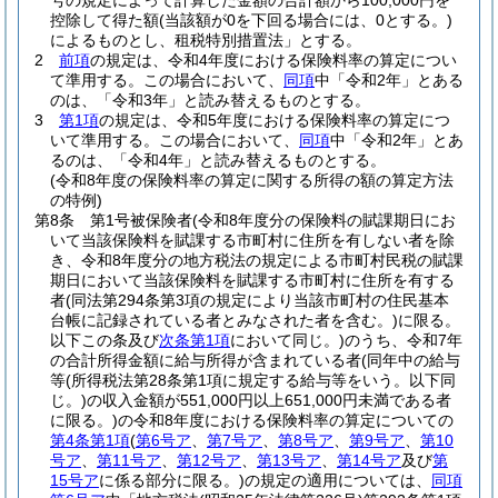
号の規定によって計算した金額の合計額から100,000円を
控除して得た額
(当該額が0を下回る場合には、0とする。)
によるものとし、租税特別措置法」とする。
2
前項
の規定は、令和4年度における保険料率の算定につい
て準用する。
この場合において、
同項
中「令和2年」とある
のは、「令和3年」と読み替えるものとする。
3
第1項
の規定は、令和5年度における保険料率の算定につ
いて準用する。
この場合において、
同項
中「令和2年」とあ
るのは、「令和4年」と読み替えるものとする。
(令和8年度の保険料率の算定に関する所得の額の算定方法
の特例)
第8条
第1号被保険者
(令和8年度分の保険料の賦課期日にお
いて当該保険料を賦課する市町村に住所を有しない者を除
き、令和8年度分の地方税法の規定による市町村民税の賦課
期日において当該保険料を賦課する市町村に住所を有する
者
(同法第294条第3項の規定により当該市町村の住民基本
台帳に記録されている者とみなされた者を含む。)
に限る。
以下この条及び
次条第1項
において同じ。)
のうち、令和7年
の合計所得金額に給与所得が含まれている者
(同年中の給与
等
(所得税法第28条第1項に規定する給与等をいう。以下同
じ。)
の収入金額が551,000円以上651,000円未満である者
に限る。)
の令和8年度における保険料率の算定についての
第4条第1項
(
第6号ア
、
第7号ア
、
第8号ア
、
第9号ア
、
第10
号ア
、
第11号ア
、
第12号ア
、
第13号ア
、
第14号ア
及び
第
15号ア
に係る部分に限る。)
の規定の適用については、
同項