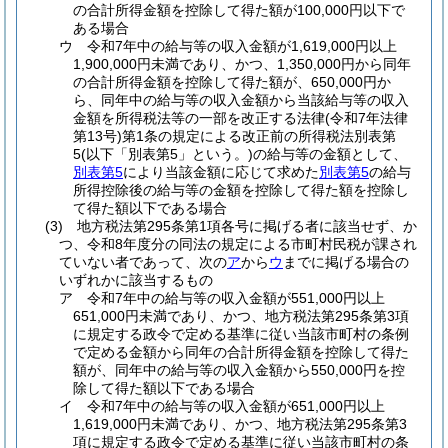
の合計所得金額を控除して得た額が100,000円以下で
ある場合
ウ
令和7年中の給与等の収入金額が1,619,000円以上
1,900,000円未満であり、かつ、1,350,000円から同年
の合計所得金額を控除して得た額が、650,000円か
ら、同年中の給与等の収入金額から当該給与等の収入
金額を所得税法等の一部を改正する法律
(令和7年法律
第13号)
第1条の規定による改正前の所得税法別表第
5
(以下「別表第5」という。)
の給与等の金額として、
別表第5
により当該金額に応じて求めた
別表第5
の給与
所得控除後の給与等の金額を控除して得た額を控除し
て得た額以下である場合
(3)
地方税法第295条第1項各号に掲げる者に該当せず、か
つ、令和8年度分の同法の規定による市町村民税が課され
ていない者であって、次の
ア
から
ウ
までに掲げる場合の
いずれかに該当するもの
ア
令和7年中の給与等の収入金額が551,000円以上
651,000円未満であり、かつ、地方税法第295条第3項
に規定する政令で定める基準に従い当該市町村の条例
で定める金額から同年の合計所得金額を控除して得た
額が、同年中の給与等の収入金額から550,000円を控
除して得た額以下である場合
イ
令和7年中の給与等の収入金額が651,000円以上
1,619,000円未満であり、かつ、地方税法第295条第3
項に規定する政令で定める基準に従い当該市町村の条