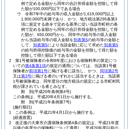
例で定める金額から同年の合計所得金額を控除して得
た額が100,000円以下である場合
ウ
令和7年中の給与等の収入金額が1,619,000円以上
1,900,000円未満であり、かつ、地方税法第295条第3
項に規定する政令で定める基準に従い当該市町村の条
例で定める金額から同年の合計所得金額を控除して得
た額が、650,000円から、同年中の給与等の収入金額
から当該給与等の収入金額を
別表第5
の給与等の金額と
して、
別表第5
により当該金額に応じて求めた
別表第5
の給与所得控除後の給与等の金額を控除して得た額を
控除して得た額以下である場合
2
第1号被保険者の令和8年度における保険料率の算定につ
いての
第4条第1項
の規定の適用については、当該第1号被
保険者が
前項第1号
に掲げる者に該当し、かつ、
同項第2号
又は
第3号
に掲げる者のいずれかに該当するときは、当該第
1号被保険者は、同年度分の地方税法の規定による市町村民
税が課されている者とみなす。
附
則
(平成20年
条例第4号)
この条例は、平成20年4月1日から施行する。
附
則
(平成21年
条例第7号)
(施行期日)
1
この条例は、平成21年4月1日から施行する。
(経過措置)
2
改正後の大東市介護保険条例第4条の規定は、平成21年度
以後の年度分の保険料について適用し、平成20年度以前の