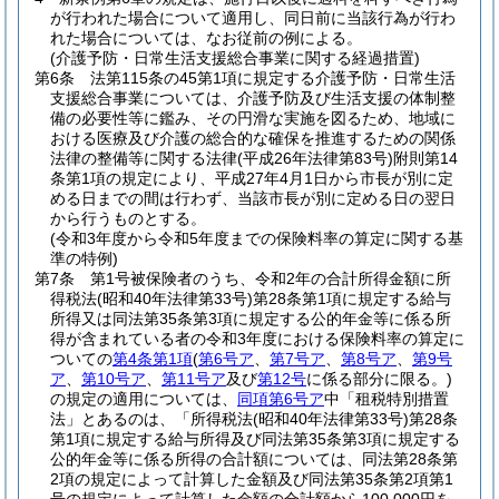
が行われた場合について適用し、同日前に当該行為が行わ
れた場合については、なお従前の例による。
(介護予防・日常生活支援総合事業に関する経過措置)
第6条
法第115条の45第1項に規定する介護予防・日常生活
支援総合事業については、介護予防及び生活支援の体制整
備の必要性等に鑑み、その円滑な実施を図るため、地域に
おける医療及び介護の総合的な確保を推進するための関係
法律の整備等に関する法律
(平成26年法律第83号)
附則第14
条第1項の規定により、平成27年4月1日から市長が別に定
める日までの間は行わず、当該市長が別に定める日の翌日
から行うものとする。
(令和3年度から令和5年度までの保険料率の算定に関する基
準の特例)
第7条
第1号被保険者のうち、令和2年の合計所得金額に所
得税法
(昭和40年法律第33号)
第28条第1項に規定する給与
所得又は同法第35条第3項に規定する公的年金等に係る所
得が含まれている者の令和3年度における保険料率の算定に
ついての
第4条第1項
(
第6号ア
、
第7号ア
、
第8号ア
、
第9号
ア
、
第10号ア
、
第11号ア
及び
第12号
に係る部分に限る。)
の規定の適用については、
同項第6号ア
中「租税特別措置
法」とあるのは、「所得税法
(昭和40年法律第33号)
第28条
第1項に規定する給与所得及び同法第35条第3項に規定する
公的年金等に係る所得の合計額については、同法第28条第
2項の規定によって計算した金額及び同法第35条第2項第1