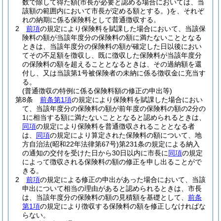
数で除して得た額
(市長が必要と認める場合においては、当
該額の範囲内において市長が定める額とする。)
を、それぞ
れの納期に係る保険料として普通徴収する。
2
前項
の規定により保険料を賦課した場合において、当該保
険料の額が当該年度分の保険料の額に満たないこととなる
ときは、当該年度分の保険料の額が確定した日以後におい
てその不足額を徴収し、既に徴収した保険料が当該年度分
の保険料の額を超えることとなるときは、その過納額を還
付し、又は当該第1号被保険者の未納に係る徴収金に充当す
る。
(普通徴収の特例に係る保険料額の修正の申出等)
第8条
前条第1項
の規定により保険料を賦課した場合におい
て、当該年度分の保険料の額が前年度の保険料の額の2分の
1に相当する額に満たないこととなると認められるときは、
同項
の規定により保険料を普通徴収されることとなる者
は、
同項
の規定により算定された保険料の額について、地
方自治法
(昭和22年法律第67号)
第231条の規定による納入
の通知の交付を受けた日から30日以内に市長に
同項
の規定
によって徴収される保険料の額の修正を申し出ることがで
きる。
2
前項
の規定による修正の申出があった場合において、当該
申出について相当の理由があると認められるときは、市長
は、当該年度分の保険料の額の見積額を基礎として、
前条
第1項
の規定により徴収する保険料の額を修正しなければな
らない。