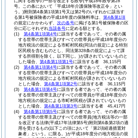
に関する政令の一部を改正する政令
(平成18年政令第28
号。この条において「平成18年介護保険等改正令」とい
う。)
附則第4条第1項第1号又は第2号のいずれかに該当す
る第1号被保険者の平成18年度の保険料率は、
第4条第1項
の規定にかかわらず、
次の各号
に掲げる第1号被保険者の区
分に応じそれぞれ
当該各号
に定める額とする。
(1)
第4条第1項第4号
に該当する者であって、その者の属
する世帯の世帯主及びすべての世帯員が平成18年度分の
地方税法の規定による市町村民税
(同法の規定による特別
区民税を含むものとし、同法第328条の規定によって課
する所得割を除く。以下同じ。)
が課されていないものと
した場合、
第4条第1項第1号
に該当する者 36,115円
(2)
第4条第1項第4号
に該当する者であって、その者の属
する世帯の世帯主及びすべての世帯員が平成18年度分の
地方税法の規定による市町村民税が課されていないもの
とした場合、
第4条第1項第2号
に該当する者 36,115円
(3)
第4条第1項第4号
に該当する者であって、その者の属
する世帯の世帯主及びすべての世帯員が平成18年度分の
地方税法の規定による市町村民税が課されていないもの
とした場合、
第4条第1項第3号
に該当する者 45,417円
(4)
第4条第1項第5号
に該当する者であって、その者の属
する世帯の世帯主及びすべての世帯員(地方税法等の一部
を改正する法律
(平成17年法律第5号)
附則第6条第2項の適
用を受けるもの
(以下この項において「第2項経過措置対
象者」という。に限る。)
が平成18年度分の地方税法の規