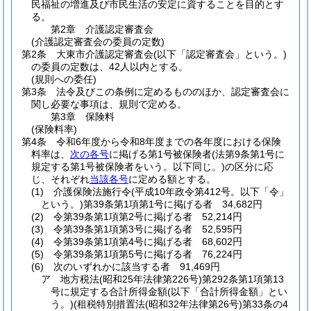
民福祉の増進及び市民生活の安定に資することを目的とす
る。
第2章
介護認定審査会
(介護認定審査会の委員の定数)
第2条
大東市介護認定審査会
(以下「認定審査会」という。)
の委員の定数は、42人以内とする。
(規則への委任)
第3条
法令及びこの条例に定めるもののほか、認定審査会に
関し必要な事項は、規則で定める。
第3章
保険料
(保険料率)
第4条
令和6年度から令和8年度までの各年度における保険
料率は、
次の各号
に掲げる第1号被保険者
(法第9条第1号に
規定する第1号被保険者をいう。以下同じ。)
の区分に応
じ、それぞれ
当該各号
に定める額とする。
(1)
介護保険法施行令
(平成10年政令第412号。以下「令」
という。)
第39条第1項第1号に掲げる者 34,682円
(2)
令第39条第1項第2号に掲げる者 52,214円
(3)
令第39条第1項第3号に掲げる者 52,595円
(4)
令第39条第1項第4号に掲げる者 68,602円
(5)
令第39条第1項第5号に掲げる者 76,224円
(6)
次のいずれかに該当する者 91,469円
ア
地方税法
(昭和25年法律第226号)
第292条第1項第13
号に規定する合計所得金額
(以下「合計所得金額」とい
う。)
(租税特別措置法
(昭和32年法律第26号)
第33条の4