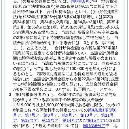
る。)
の規定の適用については、
同項第6号ア
中「地方税法
(昭和25年法律第226号)
第292条第1項第13号に規定する合
計所得金額
(以下「合計所得金額」という。)
(租税特別措置
法
(昭和32年法律第26号)
第33条の4第1項若しくは第2項、
第34条第1項、第34条の2第1項、第34条の3第1項、第35条
第1項、第35条の2第1項、第35条の3第1項又は第36条の規
定の適用がある場合には、当該合計所得金額から令第22条
の2第2項に規定する特別控除額を控除して得た額とし、当
該合計所得金額が0を下回る場合には、0とする。以下同
じ。)
」とあるのは、「合計所得金額
(地方税法第292条第1
項第13号に規定する合計所得金額をいい、当該合計所得金
額に所得税法第28条第1項に規定する給与所得が含まれて
いる場合には、当該給与所得の金額については、同条第2項
の規定によって計算した金額に100,000円を加えた額によ
るものとし、租税特別措置法による特別控除の適用がある
場合には、当該合計所得金額から令第22条の2第2項に規定
する特別控除額を控除して得た額とし、当該合計所得金額
が0を下回る場合には、0とする。以下同じ。)
」とする。
3
第1号被保険者のうち、令和7年の合計所得金額に給与所
得が含まれている者
(同年中の給与等の収入金額が
1,619,000円以上1,900,000円未満である者に限る。)
の令和
8年度における保険料率の算定についての
第4条第1項
(
第6
号ア
、
第7号ア
、
第8号ア
、
第9号ア
、
第10号ア
、
第11号
ア
、
第12号ア
、
第13号ア
、
第14号ア
及び
第15号ア
に係る部
分に限る。)
の規定の適用については、
同項第6号ア
中「地