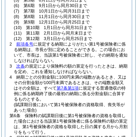
(5)
第5期 8月1日から同月31日まで
(6)
第6期 9月1日から同月30日まで
(7)
第7期 10月1日から同月31日まで
(8)
第8期 11月1日から同月30日まで
(9)
第9期 12月1日から同月25日まで
(10)
第10期 1月1日から同月31日まで
(11)
第11期 2月1日から同月末日まで
(12)
第12期 3月1日から同月25日まで
2
前項各号
に規定する納期によりがたい第1号被保険者に係
る納期は、市長が別に定めることができる。
この場合にお
いて、市長は、当該第1号被保険者に対し、その納期を通知
しなければならない。
3
次条
の規定により保険料の額の算定を行ったときは、納期
を定め、これを通知しなければならない。
4
納期ごとの分割金額に100円未満の端数があるとき、又は
その分割金額が100円未満であるときは、その端数金額又
はその全額は、すべて
第7条第1項
に規定する普通徴収の特
例に係る納期終了後の最初の納期に係る分割金額に合算す
るものとする。
(賦課期日後において第1号被保険者の資格取得、喪失等が
あった場合)
第6条
保険料の賦課期日後に第1号被保険者の資格を取得し
た場合における当該第1号被保険者に係る保険料の額の算定
は、第1号被保険者の資格を取得した日の属する月から月割
りをもって行う。