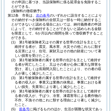
その申請に基づき、当該保険料に係る延滞金を免除するこ
とができる。
(保険料の徴収猶予)
第12条
市長は、
次の各号
のいずれかに該当することにより
その納付すべき保険料の全部又は一部を一時に納付するこ
とができないと認める場合においては、納付義務者の申請
によって、その納付することができないと認められる金額
を限度として、6か月以内の期間を限って徴収猶予すること
ができる。
(1)
第1号被保険者又はその属する世帯の生計を主として
維持する者が、震災、風水害、火災その他これらに類す
る災害により、住宅、家財又はその他の財産について著
しい損害を受けたこと。
(2)
第1号被保険者の属する世帯の生計を主として維持す
る者が死亡したこと、又はその者が心身に重大な障害を
受け、若しくは長期間入院したことにより、その者の収
入が著しく減少したこと。
(3)
第1号被保険者の属する世帯の生計を主として維持す
る者の収入が、事業又は業務の休廃止、事業における著
しい損失、失業等により著しく減少したこと。
(4)
第1号被保険者の属する世帯の生計を主として維持す
る者の収入が、干ばつ、冷害、凍霜害等による農作物の
不作、不漁その他これに類する理由により著しく減少し
たこと。
(5)
前各号
に掲げるもののほか、生活が困難な状況であっ