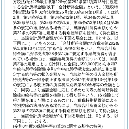
方税法
(昭和25年法律第226号)
第292条第1項第13号に規定
する合計所得金額
(以下「合計所得金額」という。)
(租税特
別措置法
(昭和32年法律第26号)
第33条の4第1項若しくは第
2項、第34条第1項、第34条の2第1項、第34条の3第1項、
第35条第1項、第35条の2第1項、第35条の3第1項又は第36
条の規定の適用がある場合には、当該合計所得金額から令
第22条の2第2項に規定する特別控除額を控除して得た額と
し、当該合計所得金額が0を下回る場合には、0とする。以
下同じ。)
」とあるのは、「合計所得金額
(地方税法第292条
第1項第13号に規定する合計所得金額をいい、当該合計所
得金額に所得税法第28条第1項に規定する給与所得が含ま
れている場合には、当該給与所得の金額については、同条
第2項の規定によって計算した金額に650,000円から令和7
年給与所得控除額
(令和7年中の所得税法第28条第1項に規
定する給与等の収入金額から、当該給与等の収入金額を所
得税法等の一部を改正する法律
(令和7年法律第13号)
第1条
の規定による改正前の所得税法別表第5の給与等の金額とし
て、同表により当該金額に応じて求めた同表の給与所得控
除後の給与等の金額を控除して得た額をいう。)
を控除して
得た額を加えた額によるものとし、租税特別措置法による
特別控除の適用がある場合には、当該合計所得金額から令
第22条の2第2項に規定する特別控除額を控除して得た額と
し、当該合計所得金額が0を下回る場合には、0とする。以
下同じ。)
」とする。
(令和8年度の保険料率の算定に関する基準の特例)