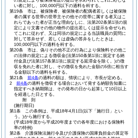
の規定により被保険者証の提出を求められてこれに応じな
い者に対し、100,000円以下の過料を科する。
第19条
市は、被保険者、被保険者の配偶者若しくは被保険
者の属する世帯の世帯主その他その世帯に属する者又はこ
れらであった者が正当な理由なしに、法第202条第1項の規
定により文書その他の物件の提出若しくは提示を命ぜられ
てこれに従わず、又は同項の規定による当該職員の質問に
対して答弁せず、若しくは虚偽の答弁をしたときは、
100,000円以下の過料を科する。
第20条
市は、偽りその他不正の行為により保険料その他こ
の法律の規定による徴収金
(法第150条第1項に規定する納
付金及び法第157条第1項に規定する延滞金を除く。)
の徴
収を免れた者に対し、その徴収を免れた金額の5倍に相当す
る金額以下の過料を科する。
第21条
前4条
の過料の額は、情状により、市長が定める。
2
前4条
の過料を徴収する場合において発する納額告知書に
指定すべき納期限は、その発布の日から起算して10日以上
を経過した日とする。
附
則
(施行期日)
第1条
この条例は、平成18年4月1日
(以下「施行日」とい
う。)
から施行する。
(平成18年度から平成20年度までの各年度における保険料
率の特例)
第2条
介護保険法施行令及び介護保険の国庫負担金の算定等