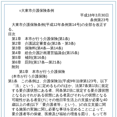
○大東市介護保険条例
平成18年3月30日
条例第23号
大東市介護保険条例(平成12年条例第14号)の全部を改正す
る。
目次
第1章
本市が行う介護保険
(第1条)
第2章
介護認定審査会
(第2条・第3条)
第3章
保険料
(第4条―第14条)
第4章
総合介護計画運営協議会
(第15条)
第5章
補則
(第16条)
第6章
罰則
(第17条―第21条)
附則
第1章
本市が行う介護保険
(本市が行う介護保険)
第1条
この条例は、介護保険法
(平成9年法律第123号。以下
「法」という。)
に定めるもののほか、法第7条第1項に規定
する要介護状態にある者、同条第2項に規定する要介護状態
となるおそれがある状態にある者及びそれらの状態となる
可能性がある者並びにその他日常生活上の支援が必要な40
歳以上の者
(以下「要介護者等」という。)
の自立支援に関
する施策の実施に関し必要な事項を定めることによって、
要介護者等の保健、医療及び福祉の増進を図り、もって市