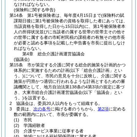
なければならない。
(保険料に関する申告)
第14条
第1号被保険者は、毎年度4月15日まで
(保険料の賦
課期日後に第1号被保険者の資格を取得した者にあっては、
当該資格を取得した日から15日以内)
に、第1号被保険者本
人の所得状況並びに当該者の属する世帯の世帯主その他そ
の世帯に属する者の市町村民税の課税者の有無その他市長
が必要と認める事項を記載した申告書を市長に提出しなけ
ればならない。
第4章
総合介護計画運営協議会
(協議会)
第15条
市が策定する介護に関する総合的施策を計画的かつ
体系的に実施するための計画
(以下「総合介護計画」とい
う。)
について、市民の意見を十分に反映し、介護に関する
施策が円滑かつ適切に行われるような計画とするための審
議機関として、地方自治法第138条の4第3項の規定に基づ
き、大東市総合介護計画運営協議会
(以下「協議会」とい
う。)
を設置する。
2
協議会は、委員20人以内をもって組織する。
3
委員は、
次の各号
に掲げる者のうちから、
第2項
に定める
数の範囲内において、市長が委嘱する。
(1)
市民
(2)
学識経験者
(3)
介護サービス事業に従事する者
(4)
地域における福祉関係団体に属する者