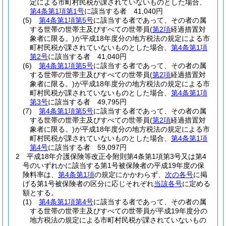
定による市町村民税が課されていないものとした場合、
第4条第1項第1号
に該当する者 41,040円
(5)
第4条第1項第5号
に該当する者であって、その者の属
する世帯の世帯主及びすべての世帯員
(
第2項
経過措置対
象者に限る。)
が平成18年度分の地方税法の規定による市
町村民税が課されていないものとした場合、
第4条第1項
第2号
に該当する者 41,040円
(6)
第4条第1項第5号
に該当する者であって、その者の属
する世帯の世帯主及びすべての世帯員
(
第2項
経過措置対
象者に限る。)
が平成18年度分の地方税法の規定による市
町村民税が課されていないものとした場合、
第4条第1項
第3号
に該当する者 49,795円
(7)
第4条第1項第5号
に該当する者であって、その者の属
する世帯の世帯主及びすべての世帯員
(
第2項
経過措置対
象者に限る。)
が平成18年度分の地方税法の規定による市
町村民税が課されていないものとした場合、
第4条第1項
第4号
に該当する者 59,097円
2
平成18年介護保険等改正令附則第4条第1項第3号又は第4
号のいずれかに該当する第1号被保険者の平成19年度の保
険料率は、
第4条第1項
の規定にかかわらず、
次の各号
に掲
げる第1号被保険者の区分に応じそれぞれ
当該各号
に定める
額とする。
(1)
第4条第1項第4号
に該当する者であって、その者の属
する世帯の世帯主及びすべての世帯員が平成19年度分の
地方税法の規定による市町村民税が課されていないもの