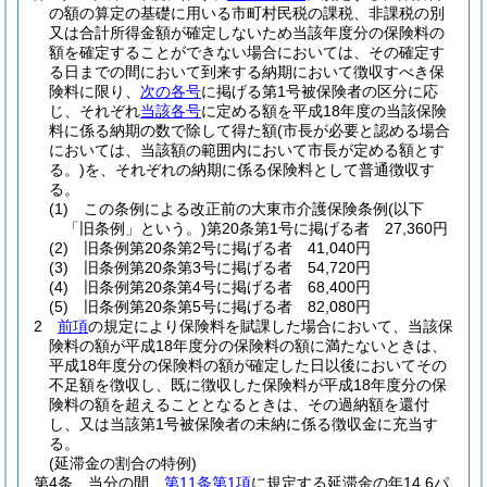
の額の算定の基礎に用いる市町村民税の課税、非課税の別
又は合計所得金額が確定しないため当該年度分の保険料の
額を確定することができない場合においては、その確定す
る日までの間において到来する納期において徴収すべき保
険料に限り、
次の各号
に掲げる第1号被保険者の区分に応
じ、それぞれ
当該各号
に定める額を平成18年度の当該保険
料に係る納期の数で除して得た額
(市長が必要と認める場合
においては、当該額の範囲内において市長が定める額とす
る。)
を、それぞれの納期に係る保険料として普通徴収す
る。
(1)
この条例による改正前の大東市介護保険条例
(以下
「旧条例」という。)
第20条第1号に掲げる者 27,360円
(2)
旧条例第20条第2号に掲げる者 41,040円
(3)
旧条例第20条第3号に掲げる者 54,720円
(4)
旧条例第20条第4号に掲げる者 68,400円
(5)
旧条例第20条第5号に掲げる者 82,080円
2
前項
の規定により保険料を賦課した場合において、当該保
険料の額が平成18年度分の保険料の額に満たないときは、
平成18年度分の保険料の額が確定した日以後においてその
不足額を徴収し、既に徴収した保険料が平成18年度分の保
険料の額を超えることとなるときは、その過納額を還付
し、又は当該第1号被保険者の未納に係る徴収金に充当す
る。
(延滞金の割合の特例)
第4条
当分の間、
第11条第1項
に規定する延滞金の年14.6パ