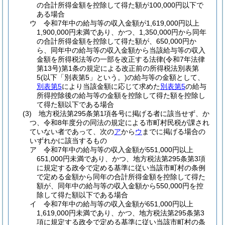
の合計所得金額を控除して得た額が100,000円以下で
ある場合
ウ
令和7年中の給与等の収入金額が1,619,000円以上
1,900,000円未満であり、かつ、1,350,000円から同年
の合計所得金額を控除して得た額が、650,000円か
ら、同年中の給与等の収入金額から当該給与等の収入
金額を所得税法等の一部を改正する法律
(令和7年法律
第13号)
第1条の規定による改正前の所得税法別表第
5
(以下「別表第5」という。)
の給与等の金額として、
別表第5
により当該金額に応じて求めた
別表第5
の給与
所得控除後の給与等の金額を控除して得た額を控除し
て得た額以下である場合
(3)
地方税法第295条第1項各号に掲げる者に該当せず、か
つ、令和8年度分の同法の規定による市町村民税が課され
ていない者であって、次の
ア
から
ウ
までに掲げる場合の
いずれかに該当するもの
ア
令和7年中の給与等の収入金額が551,000円以上
651,000円未満であり、かつ、地方税法第295条第3項
に規定する政令で定める基準に従い当該市町村の条例
で定める金額から同年の合計所得金額を控除して得た
額が、同年中の給与等の収入金額から550,000円を控
除して得た額以下である場合
イ
令和7年中の給与等の収入金額が651,000円以上
1,619,000円未満であり、かつ、地方税法第295条第3
項に規定する政令で定める基準に従い当該市町村の条