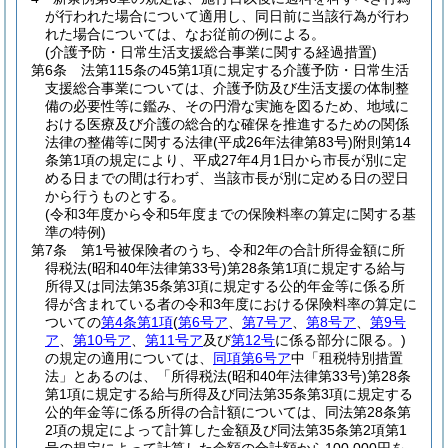
が行われた場合について適用し、同日前に当該行為が行わ
れた場合については、なお従前の例による。
(介護予防・日常生活支援総合事業に関する経過措置)
第6条
法第115条の45第1項に規定する介護予防・日常生活
支援総合事業については、介護予防及び生活支援の体制整
備の必要性等に鑑み、その円滑な実施を図るため、地域に
おける医療及び介護の総合的な確保を推進するための関係
法律の整備等に関する法律
(平成26年法律第83号)
附則第14
条第1項の規定により、平成27年4月1日から市長が別に定
める日までの間は行わず、当該市長が別に定める日の翌日
から行うものとする。
(令和3年度から令和5年度までの保険料率の算定に関する基
準の特例)
第7条
第1号被保険者のうち、令和2年の合計所得金額に所
得税法
(昭和40年法律第33号)
第28条第1項に規定する給与
所得又は同法第35条第3項に規定する公的年金等に係る所
得が含まれている者の令和3年度における保険料率の算定に
ついての
第4条第1項
(
第6号ア
、
第7号ア
、
第8号ア
、
第9号
ア
、
第10号ア
、
第11号ア
及び
第12号
に係る部分に限る。)
の規定の適用については、
同項第6号ア
中「租税特別措置
法」とあるのは、「所得税法
(昭和40年法律第33号)
第28条
第1項に規定する給与所得及び同法第35条第3項に規定する
公的年金等に係る所得の合計額については、同法第28条第
2項の規定によって計算した金額及び同法第35条第2項第1