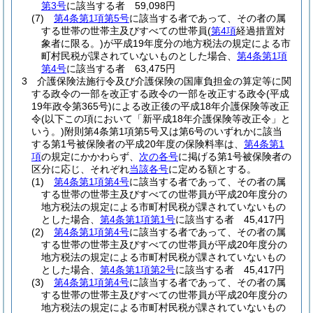
第3号
に該当する者 59,098円
(7)
第4条第1項第5号
に該当する者であって、その者の属
する世帯の世帯主及びすべての世帯員
(
第4項
経過措置対
象者に限る。)
が平成19年度分の地方税法の規定による市
町村民税が課されていないものとした場合、
第4条第1項
第4号
に該当する者 63,475円
3
介護保険法施行令及び介護保険の国庫負担金の算定等に関
する政令の一部を改正する政令の一部を改正する政令
(平成
19年政令第365号)
による改正後の平成18年介護保険等改正
令
(以下この項において「新平成18年介護保険等改正令」と
いう。)
附則第4条第1項第5号又は第6号のいずれかに該当
する第1号被保険者の平成20年度の保険料率は、
第4条第1
項
の規定にかかわらず、
次の各号
に掲げる第1号被保険者の
区分に応じ、それぞれ
当該各号
に定める額とする。
(1)
第4条第1項第4号
に該当する者であって、その者の属
する世帯の世帯主及びすべての世帯員が平成20年度分の
地方税法の規定による市町村民税が課されていないもの
とした場合、
第4条第1項第1号
に該当する者 45,417円
(2)
第4条第1項第4号
に該当する者であって、その者の属
する世帯の世帯主及びすべての世帯員が平成20年度分の
地方税法の規定による市町村民税が課されていないもの
とした場合、
第4条第1項第2号
に該当する者 45,417円
(3)
第4条第1項第4号
に該当する者であって、その者の属
する世帯の世帯主及びすべての世帯員が平成20年度分の
地方税法の規定による市町村民税が課されていないもの