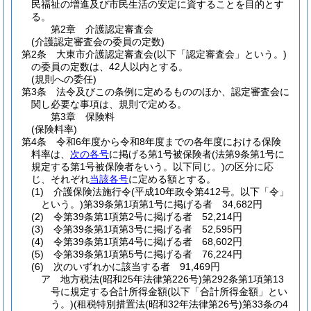
民福祉の増進及び市民生活の安定に資することを目的とす
る。
第2章
介護認定審査会
(介護認定審査会の委員の定数)
第2条
大東市介護認定審査会
(以下「認定審査会」という。)
の委員の定数は、42人以内とする。
(規則への委任)
第3条
法令及びこの条例に定めるもののほか、認定審査会に
関し必要な事項は、規則で定める。
第3章
保険料
(保険料率)
第4条
令和6年度から令和8年度までの各年度における保険
料率は、
次の各号
に掲げる第1号被保険者
(法第9条第1号に
規定する第1号被保険者をいう。以下同じ。)
の区分に応
じ、それぞれ
当該各号
に定める額とする。
(1)
介護保険法施行令
(平成10年政令第412号。以下「令」
という。)
第39条第1項第1号に掲げる者 34,682円
(2)
令第39条第1項第2号に掲げる者 52,214円
(3)
令第39条第1項第3号に掲げる者 52,595円
(4)
令第39条第1項第4号に掲げる者 68,602円
(5)
令第39条第1項第5号に掲げる者 76,224円
(6)
次のいずれかに該当する者 91,469円
ア
地方税法
(昭和25年法律第226号)
第292条第1項第13
号に規定する合計所得金額
(以下「合計所得金額」とい
う。)
(租税特別措置法
(昭和32年法律第26号)
第33条の4