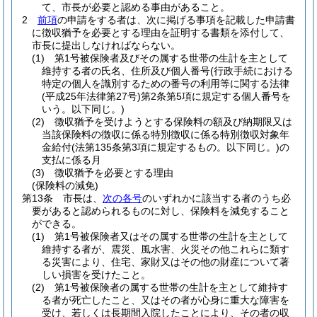
て、市長が必要と認める事由があること。
2
前項
の申請をする者は、次に掲げる事項を記載した申請書
に徴収猶予を必要とする理由を証明する書類を添付して、
市長に提出しなければならない。
(1)
第1号被保険者及びその属する世帯の生計を主として
維持する者の氏名、住所及び個人番号
(行政手続における
特定の個人を識別するための番号の利用等に関する法律
(平成25年法律第27号)
第2条第5項に規定する個人番号を
いう。以下同じ。)
(2)
徴収猶予を受けようとする保険料の額及び納期限又は
当該保険料の徴収に係る特別徴収に係る特別徴収対象年
金給付
(法第135条第3項に規定するもの。以下同じ。)
の
支払に係る月
(3)
徴収猶予を必要とする理由
(保険料の減免)
第13条
市長は、
次の各号
のいずれかに該当する者のうち必
要があると認められるものに対し、保険料を減免すること
ができる。
(1)
第1号被保険者又はその属する世帯の生計を主として
維持する者が、震災、風水害、火災その他これらに類す
る災害により、住宅、家財又はその他の財産について著
しい損害を受けたこと。
(2)
第1号被保険者の属する世帯の生計を主として維持す
る者が死亡したこと、又はその者が心身に重大な障害を
受け、若しくは長期間入院したことにより、その者の収