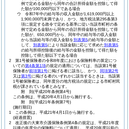
例で定める金額から同年の合計所得金額を控除して得
た額が100,000円以下である場合
ウ
令和7年中の給与等の収入金額が1,619,000円以上
1,900,000円未満であり、かつ、地方税法第295条第3
項に規定する政令で定める基準に従い当該市町村の条
例で定める金額から同年の合計所得金額を控除して得
た額が、650,000円から、同年中の給与等の収入金額
から当該給与等の収入金額を
別表第5
の給与等の金額と
して、
別表第5
により当該金額に応じて求めた
別表第5
の給与所得控除後の給与等の金額を控除して得た額を
控除して得た額以下である場合
2
第1号被保険者の令和8年度における保険料率の算定につ
いての
第4条第1項
の規定の適用については、当該第1号被
保険者が
前項第1号
に掲げる者に該当し、かつ、
同項第2号
又は
第3号
に掲げる者のいずれかに該当するときは、当該第
1号被保険者は、同年度分の地方税法の規定による市町村民
税が課されている者とみなす。
附
則
(平成20年
条例第4号)
この条例は、平成20年4月1日から施行する。
附
則
(平成21年
条例第7号)
(施行期日)
1
この条例は、平成21年4月1日から施行する。
(経過措置)
2
改正後の大東市介護保険条例第4条の規定は、平成21年度
以後の年度分の保険料について適用し、平成20年度以前の