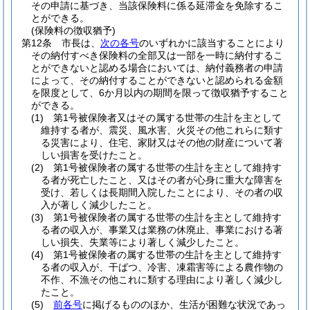
その申請に基づき、当該保険料に係る延滞金を免除するこ
とができる。
(保険料の徴収猶予)
第12条
市長は、
次の各号
のいずれかに該当することにより
その納付すべき保険料の全部又は一部を一時に納付するこ
とができないと認める場合においては、納付義務者の申請
によって、その納付することができないと認められる金額
を限度として、6か月以内の期間を限って徴収猶予すること
ができる。
(1)
第1号被保険者又はその属する世帯の生計を主として
維持する者が、震災、風水害、火災その他これらに類す
る災害により、住宅、家財又はその他の財産について著
しい損害を受けたこと。
(2)
第1号被保険者の属する世帯の生計を主として維持す
る者が死亡したこと、又はその者が心身に重大な障害を
受け、若しくは長期間入院したことにより、その者の収
入が著しく減少したこと。
(3)
第1号被保険者の属する世帯の生計を主として維持す
る者の収入が、事業又は業務の休廃止、事業における著
しい損失、失業等により著しく減少したこと。
(4)
第1号被保険者の属する世帯の生計を主として維持す
る者の収入が、干ばつ、冷害、凍霜害等による農作物の
不作、不漁その他これに類する理由により著しく減少し
たこと。
(5)
前各号
に掲げるもののほか、生活が困難な状況であっ