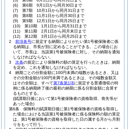
(5)
第5期 8月1日から同月31日まで
(6)
第6期 9月1日から同月30日まで
(7)
第7期 10月1日から同月31日まで
(8)
第8期 11月1日から同月30日まで
(9)
第9期 12月1日から同月25日まで
(10)
第10期 1月1日から同月31日まで
(11)
第11期 2月1日から同月末日まで
(12)
第12期 3月1日から同月25日まで
2
前項各号
に規定する納期によりがたい第1号被保険者に係
る納期は、市長が別に定めることができる。
この場合にお
いて、市長は、当該第1号被保険者に対し、その納期を通知
しなければならない。
3
次条
の規定により保険料の額の算定を行ったときは、納期
を定め、これを通知しなければならない。
4
納期ごとの分割金額に100円未満の端数があるとき、又は
その分割金額が100円未満であるときは、その端数金額又
はその全額は、すべて
第7条第1項
に規定する普通徴収の特
例に係る納期終了後の最初の納期に係る分割金額に合算す
るものとする。
(賦課期日後において第1号被保険者の資格取得、喪失等が
あった場合)
第6条
保険料の賦課期日後に第1号被保険者の資格を取得し
た場合における当該第1号被保険者に係る保険料の額の算定
は、第1号被保険者の資格を取得した日の属する月から月割
りをもって行う。