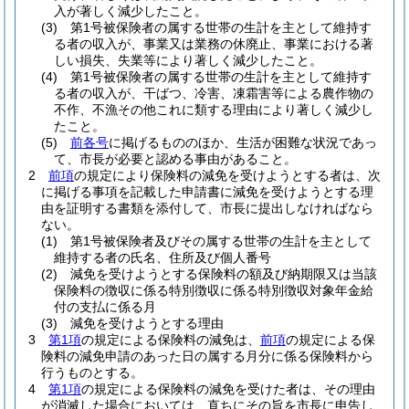
入が著しく減少したこと。
(3)
第1号被保険者の属する世帯の生計を主として維持す
る者の収入が、事業又は業務の休廃止、事業における著
しい損失、失業等により著しく減少したこと。
(4)
第1号被保険者の属する世帯の生計を主として維持す
る者の収入が、干ばつ、冷害、凍霜害等による農作物の
不作、不漁その他これに類する理由により著しく減少し
たこと。
(5)
前各号
に掲げるもののほか、生活が困難な状況であっ
て、市長が必要と認める事由があること。
2
前項
の規定により保険料の減免を受けようとする者は、次
に掲げる事項を記載した申請書に減免を受けようとする理
由を証明する書類を添付して、市長に提出しなければなら
ない。
(1)
第1号被保険者及びその属する世帯の生計を主として
維持する者の氏名、住所及び個人番号
(2)
減免を受けようとする保険料の額及び納期限又は当該
保険料の徴収に係る特別徴収に係る特別徴収対象年金給
付の支払に係る月
(3)
減免を受けようとする理由
3
第1項
の規定による保険料の減免は、
前項
の規定による保
険料の減免申請のあった日の属する月分に係る保険料から
行うものとする。
4
第1項
の規定による保険料の減免を受けた者は、その理由
が消滅した場合においては、直ちにその旨を市長に申告し