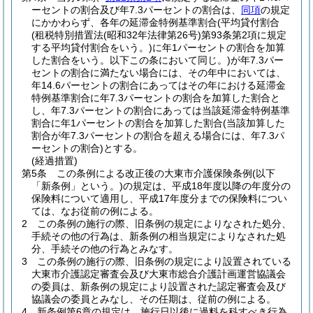
ーセントの割合及び年7.3パーセントの割合は、
同項
の規定
にかかわらず、各年の延滞金特例基準割合
(平均貸付割合
(租税特別措置法
(昭和32年法律第26号)
第93条第2項に規定
する平均貸付割合をいう。)
に年1パーセントの割合を加算
した割合をいう。以下この条において同じ。)
が年7.3パー
セントの割合に満たない場合には、その年中においては、
年14.6パーセントの割合にあってはその年における延滞金
特例基準割合に年7.3パーセントの割合を加算した割合と
し、年7.3パーセントの割合にあっては当該延滞金特例基準
割合に年1パーセントの割合を加算した割合
(当該加算した
割合が年7.3パーセントの割合を超える場合には、年7.3パ
ーセントの割合)
とする。
(経過措置)
第5条
この条例による改正後の大東市介護保険条例
(以下
「新条例」という。)
の規定は、平成18年度以降の年度分の
保険料について適用し、平成17年度分までの保険料につい
ては、なお従前の例による。
2
この条例の施行の際、旧条例の規定によりなされた処分、
手続その他の行為は、新条例の相当規定によりなされた処
分、手続その他の行為とみなす。
3
この条例の施行の際、旧条例の規定により設置されている
大東市介護認定審査会及び大東市総合介護計画運営協議会
の委員は、新条例の規定により設置された認定審査会及び
協議会の委員とみなし、その任期は、従前の例による。
4
新条例第6章の規定は、施行日以後に過料を科すべき行為