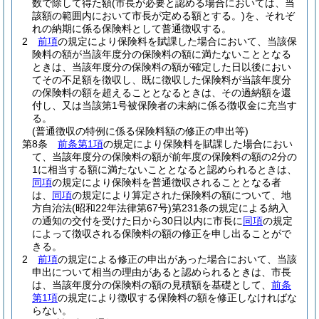
数で除して得た額
(市長が必要と認める場合においては、当
該額の範囲内において市長が定める額とする。)
を、それぞ
れの納期に係る保険料として普通徴収する。
2
前項
の規定により保険料を賦課した場合において、当該保
険料の額が当該年度分の保険料の額に満たないこととなる
ときは、当該年度分の保険料の額が確定した日以後におい
てその不足額を徴収し、既に徴収した保険料が当該年度分
の保険料の額を超えることとなるときは、その過納額を還
付し、又は当該第1号被保険者の未納に係る徴収金に充当す
る。
(普通徴収の特例に係る保険料額の修正の申出等)
第8条
前条第1項
の規定により保険料を賦課した場合におい
て、当該年度分の保険料の額が前年度の保険料の額の2分の
1に相当する額に満たないこととなると認められるときは、
同項
の規定により保険料を普通徴収されることとなる者
は、
同項
の規定により算定された保険料の額について、地
方自治法
(昭和22年法律第67号)
第231条の規定による納入
の通知の交付を受けた日から30日以内に市長に
同項
の規定
によって徴収される保険料の額の修正を申し出ることがで
きる。
2
前項
の規定による修正の申出があった場合において、当該
申出について相当の理由があると認められるときは、市長
は、当該年度分の保険料の額の見積額を基礎として、
前条
第1項
の規定により徴収する保険料の額を修正しなければな
らない。