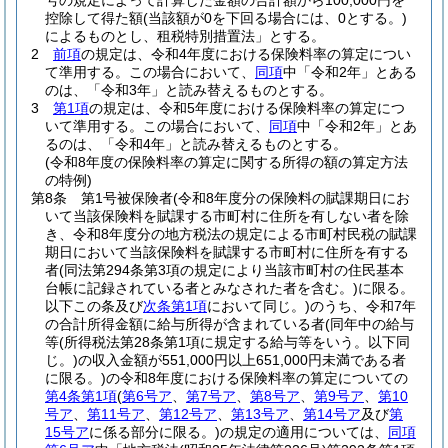
号の規定によって計算した金額の合計額から100,000円を
控除して得た額
(当該額が0を下回る場合には、0とする。)
によるものとし、租税特別措置法」とする。
2
前項
の規定は、令和4年度における保険料率の算定につい
て準用する。
この場合において、
同項
中「令和2年」とある
のは、「令和3年」と読み替えるものとする。
3
第1項
の規定は、令和5年度における保険料率の算定につ
いて準用する。
この場合において、
同項
中「令和2年」とあ
るのは、「令和4年」と読み替えるものとする。
(令和8年度の保険料率の算定に関する所得の額の算定方法
の特例)
第8条
第1号被保険者
(令和8年度分の保険料の賦課期日にお
いて当該保険料を賦課する市町村に住所を有しない者を除
き、令和8年度分の地方税法の規定による市町村民税の賦課
期日において当該保険料を賦課する市町村に住所を有する
者
(同法第294条第3項の規定により当該市町村の住民基本
台帳に記録されている者とみなされた者を含む。)
に限る。
以下この条及び
次条第1項
において同じ。)
のうち、令和7年
の合計所得金額に給与所得が含まれている者
(同年中の給与
等
(所得税法第28条第1項に規定する給与等をいう。以下同
じ。)
の収入金額が551,000円以上651,000円未満である者
に限る。)
の令和8年度における保険料率の算定についての
第4条第1項
(
第6号ア
、
第7号ア
、
第8号ア
、
第9号ア
、
第10
号ア
、
第11号ア
、
第12号ア
、
第13号ア
、
第14号ア
及び
第
15号ア
に係る部分に限る。)
の規定の適用については、
同項