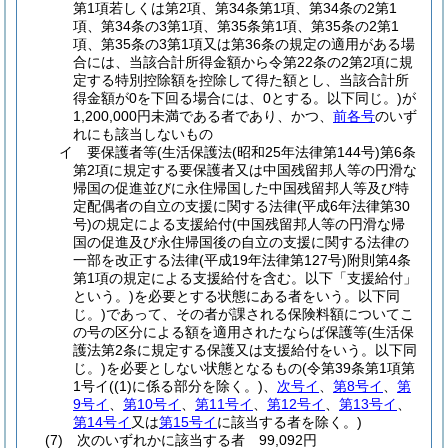
第1項若しくは第2項、第34条第1項、第34条の2第1
項、第34条の3第1項、第35条第1項、第35条の2第1
項、第35条の3第1項又は第36条の規定の適用がある場
合には、当該合計所得金額から令第22条の2第2項に規
定する特別控除額を控除して得た額とし、当該合計所
得金額が0を下回る場合には、0とする。以下同じ。)
が
1,200,000円未満である者であり、かつ、
前各号
のいず
れにも該当しないもの
イ
要保護者等
(生活保護法
(昭和25年法律第144号)
第6条
第2項に規定する要保護者又は中国残留邦人等の円滑な
帰国の促進並びに永住帰国した中国残留邦人等及び特
定配偶者の自立の支援に関する法律
(平成6年法律第30
号)
の規定による支援給付
(中国残留邦人等の円滑な帰
国の促進及び永住帰国後の自立の支援に関する法律の
一部を改正する法律
(平成19年法律第127号)
附則第4条
第1項の規定による支援給付を含む。以下「支援給付」
という。)
を必要とする状態にある者をいう。以下同
じ。)
であって、その者が課される保険料額についてこ
の号の区分による額を適用されたならば保護等
(生活保
護法第2条に規定する保護又は支援給付をいう。以下同
じ。)
を必要としない状態となるもの
(令第39条第1項第
1号イ
(
(1)
に係る部分を除く。)
、
次号イ
、
第8号イ
、
第
9号イ
、
第10号イ
、
第11号イ
、
第12号イ
、
第13号イ
、
第14号イ
又は
第15号イ
に該当する者を除く。)
(7)
次のいずれかに該当する者 99,092円