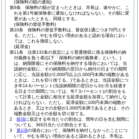
(保険料の額の通知)
第9条
保険料の額が定まったときは、市長は、速やかに、こ
れを第1号被保険者に通知しなければならない。
その額に変
更があったときも、同様とする。
(保険料の督促手数料)
第10条
保険料の督促手数料は、督促状1通につき70円とす
る。
ただし、やむを得ない理由があると認める場合におい
ては、これを徴収しない。
(延滞金)
第11条
法第132条の規定により普通徴収に係る保険料の納
付義務を負う者
(以下「保険料の納付義務者」という。)
は、納期限後にその保険料を納付する場合においては、当
該納付金額に、その納期限の翌日から納付の日までの期間
に応じ、当該金額が2,000円以上
(1,000円未満の端数がある
ときは、これを切り捨てる。)
であるときは、当該金額につ
き年14.6パーセント
(当該納期限の翌日から3か月を経過す
る日までの期間については、年7.3パーセント)
の割合をも
って計算した金額に相当する延滞金額を加算して納付しな
ければならない。
ただし、延滞金額に100円未満の端数が
あるとき、又はその全額が1,000円未満であるときは、その
端数金額又はその全額を切り捨てる。
2
前項
に規定する年当たりの割合は、閏年の日を含む期間に
ついても、365日当たりの割合とする。
3
第1項
の場合において、保険料を納付しなかったことにつ
いて、やむを得ない理由があると認めるときは、市長は、