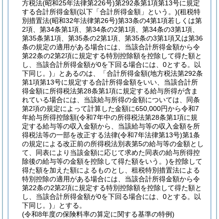
方税法
(昭和25年法律第226号)
第292条第1項第13号に規定
する合計所得金額
(以下「合計所得金額」という。)
(租税特
別措置法
(昭和32年法律第26号)
第33条の4第1項若しくは第
2項、第34条第1項、第34条の2第1項、第34条の3第1項、
第35条第1項、第35条の2第1項、第35条の3第1項又は第36
条の規定の適用がある場合には、当該合計所得金額から令
第22条の2第2項に規定する特別控除額を控除して得た額と
し、当該合計所得金額が0を下回る場合には、0とする。以
下同じ。)
」とあるのは、「合計所得金額
(地方税法第292条
第1項第13号に規定する合計所得金額をいい、当該合計所
得金額に所得税法第28条第1項に規定する給与所得が含ま
れている場合には、当該給与所得の金額については、同条
第2項の規定によって計算した金額に650,000円から令和7
年給与所得控除額
(令和7年中の所得税法第28条第1項に規
定する給与等の収入金額から、当該給与等の収入金額を所
得税法等の一部を改正する法律
(令和7年法律第13号)
第1条
の規定による改正前の所得税法別表第5の給与等の金額とし
て、同表により当該金額に応じて求めた同表の給与所得控
除後の給与等の金額を控除して得た額をいう。)
を控除して
得た額を加えた額によるものとし、租税特別措置法による
特別控除の適用がある場合には、当該合計所得金額から令
第22条の2第2項に規定する特別控除額を控除して得た額と
し、当該合計所得金額が0を下回る場合には、0とする。以
下同じ。)
」とする。
(令和8年度の保険料率の算定に関する基準の特例)