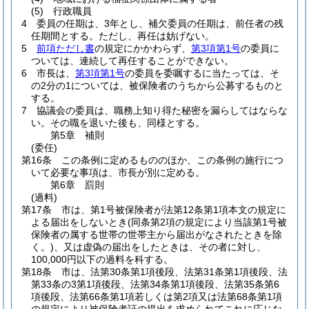
(5)
行政職員
4
委員の任期は、3年とし、補欠委員の任期は、前任者の残
任期間とする。
ただし、再任は妨げない。
5
前項ただし書
の規定にかかわらず、
第3項第1号
の委員に
ついては、連続して再任することができない。
6
市長は、
第3項第1号
の委員を委嘱するに当たっては、そ
の2分の1については、被保険者のうちから公募するものと
する。
7
協議会の委員は、職務上知り得た秘密を漏らしてはならな
い。
その職を退いた後も、同様とする。
第5章
補則
(委任)
第16条
この条例に定めるもののほか、この条例の施行につ
いて必要な事項は、市長が別に定める。
第6章
罰則
(過料)
第17条
市は、第1号被保険者が法第12条第1項本文の規定に
よる届出をしないとき
(同条第2項の規定により当該第1号被
保険者の属する世帯の世帯主から届出がなされたときを除
く。)
、又は虚偽の届出をしたときは、その者に対し、
100,000円以下の過料を科する。
第18条
市は、法第30条第1項後段、法第31条第1項後段、法
第33条の3第1項後段、法第34条第1項後段、法第35条第6
項後段、法第66条第1項若しくは第2項又は法第68条第1項