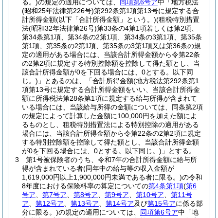
る。)
の規定の適用については、
同項第6号ア
中「地方税法
(昭和25年法律第226号)
第292条第1項第13号に規定する合
計所得金額
(以下「合計所得金額」という。)
(租税特別措置
法
(昭和32年法律第26号)
第33条の4第1項若しくは第2項、
第34条第1項、第34条の2第1項、第34条の3第1項、第35条
第1項、第35条の2第1項、第35条の3第1項又は第36条の規
定の適用がある場合には、当該合計所得金額から令第22条
の2第2項に規定する特別控除額を控除して得た額とし、当
該合計所得金額が0を下回る場合には、0とする。以下同
じ。)
」とあるのは、「合計所得金額
(地方税法第292条第1
項第13号に規定する合計所得金額をいい、当該合計所得金
額に所得税法第28条第1項に規定する給与所得が含まれて
いる場合には、当該給与所得の金額については、同条第2項
の規定によって計算した金額に100,000円を加えた額によ
るものとし、租税特別措置法による特別控除の適用がある
場合には、当該合計所得金額から令第22条の2第2項に規定
する特別控除額を控除して得た額とし、当該合計所得金額
が0を下回る場合には、0とする。以下同じ。)
」とする。
3
第1号被保険者のうち、令和7年の合計所得金額に給与所
得が含まれている者
(同年中の給与等の収入金額が
1,619,000円以上1,900,000円未満である者に限る。)
の令和
8年度における保険料率の算定についての
第4条第1項
(
第6
号ア
、
第7号ア
、
第8号ア
、
第9号ア
、
第10号ア
、
第11号
ア
、
第12号ア
、
第13号ア
、
第14号ア
及び
第15号ア
に係る部
分に限る。)
の規定の適用については、
同項第6号ア
中「地