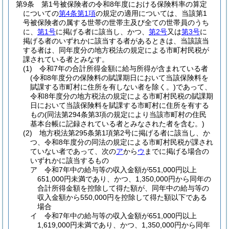
第9条
第1号被保険者の令和8年度における保険料率の算定
についての
第4条第1項
の規定の適用については、当該第1
号被保険者の属する世帯の世帯主及び全ての世帯員のうち
に、
第1号
に掲げる者に該当し、かつ、
第2号
又は
第3号
に
掲げる者のいずれかに該当する者があるときは、当該該当
する者は、同年度分の地方税法の規定による市町村民税が
課されている者とみなす。
(1)
令和7年の合計所得金額に給与所得が含まれている者
(令和8年度分の保険料の賦課期日において当該保険料を
賦課する市町村に住所を有しない者を除く。)
であって、
令和8年度分の地方税法の規定による市町村民税の賦課期
日において当該保険料を賦課する市町村に住所を有する
もの
(同法第294条第3項の規定により当該市町村の住民
基本台帳に記録されている者とみなされた者を含む。)
(2)
地方税法第295条第1項第2号に掲げる者に該当し、か
つ、令和8年度分の同法の規定による市町村民税が課され
ていない者であって、次の
ア
から
ウ
までに掲げる場合の
いずれかに該当するもの
ア
令和7年中の給与等の収入金額が551,000円以上
651,000円未満であり、かつ、1,350,000円から同年の
合計所得金額を控除して得た額が、同年中の給与等の
収入金額から550,000円を控除して得た額以下である
場合
イ
令和7年中の給与等の収入金額が651,000円以上
1,619,000円未満であり、かつ、1,350,000円から同年