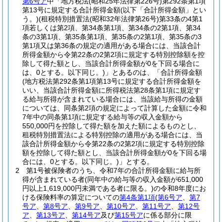
第6号ア
中「地方税法
(昭和25年法律第226号)
第292条第1項
第13号に規定する合計所得金額
(以下「合計所得金額」とい
う。)
(租税特別措置法
(昭和32年法律第26号)
第33条の4第1
項若しくは第2項、第34条第1項、第34条の2第1項、第34
条の3第1項、第35条第1項、第35条の2第1項、第35条の3
第1項又は第36条の規定の適用がある場合には、当該合計
所得金額から令第22条の2第2項に規定する特別控除額を控
除して得た額とし、当該合計所得金額が0を下回る場合に
は、0とする。以下同じ。)
」とあるのは、「合計所得金額
(地方税法第292条第1項第13号に規定する合計所得金額を
いい、当該合計所得金額に所得税法第28条第1項に規定す
る給与所得が含まれている場合には、当該給与所得の金額
については、同条第2項の規定によって計算した金額に令和
7年中の同条第1項に規定する給与等の収入金額から
550,000円を控除して得た額を加えた額によるものとし、
租税特別措置法による特別控除の適用がある場合には、当
該合計所得金額から令第22条の2第2項に規定する特別控除
額を控除して得た額とし、当該合計所得金額が0を下回る場
合には、0とする。以下同じ。)
」とする。
2
第1号被保険者のうち、令和7年の合計所得金額に給与所
得が含まれている者
(同年中の給与等の収入金額が651,000
円以上1,619,000円未満である者に限る。)
の令和8年度にお
ける保険料率の算定についての
第4条第1項
(
第6号ア
、
第7
号ア
、
第8号ア
、
第9号ア
、
第10号ア
、
第11号ア
、
第12号
ア
、
第13号ア
、
第14号ア
及び
第15号ア
に係る部分に限