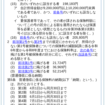
(15)
次のいずれかに該当する者 198,183円
ア
合計所得金額が9,200,000円以上10,200,000円未満
である者であり、かつ、
前各号
のいずれにも該当しな
いもの
イ
要保護者等であって、その者が課される保険料額に
ついてこの号の区分による額を適用されたならば保護
等を必要としない状態となるもの
(令第39条第1項第1
号イ
(
(1)
に係る部分を除く。)
に該当する者を除く。)
(16)
前各号
のいずれにも該当しない者 205,805円
2
前項第1号
から
第3号
までの規定にかかわらず、所得の少
ない第1号被保険者についての保険料の減額賦課に係る令和
6年度から令和8年度までにおける保険料率は、
次の各号
に
掲げる第1号被保険者の区分に応じ、それぞれ
当該各号
に定
める額とする。
(1)
前項第1号
に掲げる者 21,724円
(2)
前項第2号
に掲げる者 36,969円
(3)
前項第3号
に掲げる者 52,214円
(普通徴収に係る納期)
第5条
普通徴収に係る保険料の納期
(以下「納期」という。)
は、次のとおりとする。
(1)
第1期 4月1日から同月30日まで
(2)
第2期 5月1日から同月31日まで
(3)
第3期 6月1日から同月30日まで
(4)
第4期 7月1日から同月31日まで