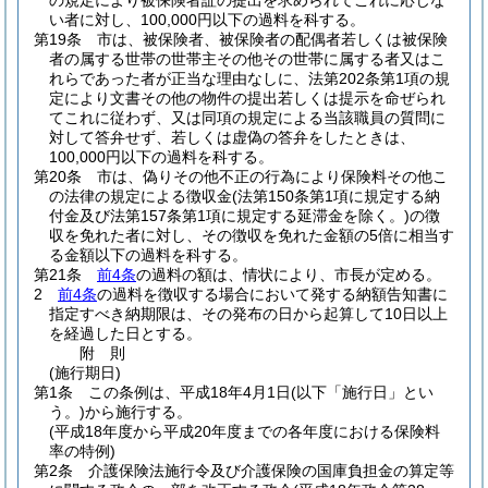
の規定により被保険者証の提出を求められてこれに応じな
い者に対し、100,000円以下の過料を科する。
第19条
市は、被保険者、被保険者の配偶者若しくは被保険
者の属する世帯の世帯主その他その世帯に属する者又はこ
れらであった者が正当な理由なしに、法第202条第1項の規
定により文書その他の物件の提出若しくは提示を命ぜられ
てこれに従わず、又は同項の規定による当該職員の質問に
対して答弁せず、若しくは虚偽の答弁をしたときは、
100,000円以下の過料を科する。
第20条
市は、偽りその他不正の行為により保険料その他こ
の法律の規定による徴収金
(法第150条第1項に規定する納
付金及び法第157条第1項に規定する延滞金を除く。)
の徴
収を免れた者に対し、その徴収を免れた金額の5倍に相当す
る金額以下の過料を科する。
第21条
前4条
の過料の額は、情状により、市長が定める。
2
前4条
の過料を徴収する場合において発する納額告知書に
指定すべき納期限は、その発布の日から起算して10日以上
を経過した日とする。
附
則
(施行期日)
第1条
この条例は、平成18年4月1日
(以下「施行日」とい
う。)
から施行する。
(平成18年度から平成20年度までの各年度における保険料
率の特例)
第2条
介護保険法施行令及び介護保険の国庫負担金の算定等