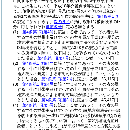
に関する政令の一部を改正する政令
(平成18年政令第28
号。この条において「平成18年介護保険等改正令」とい
う。)
附則第4条第1項第1号又は第2号のいずれかに該当す
る第1号被保険者の平成18年度の保険料率は、
第4条第1項
の規定にかかわらず、
次の各号
に掲げる第1号被保険者の区
分に応じそれぞれ
当該各号
に定める額とする。
(1)
第4条第1項第4号
に該当する者であって、その者の属
する世帯の世帯主及びすべての世帯員が平成18年度分の
地方税法の規定による市町村民税
(同法の規定による特別
区民税を含むものとし、同法第328条の規定によって課
する所得割を除く。以下同じ。)
が課されていないものと
した場合、
第4条第1項第1号
に該当する者 36,115円
(2)
第4条第1項第4号
に該当する者であって、その者の属
する世帯の世帯主及びすべての世帯員が平成18年度分の
地方税法の規定による市町村民税が課されていないもの
とした場合、
第4条第1項第2号
に該当する者 36,115円
(3)
第4条第1項第4号
に該当する者であって、その者の属
する世帯の世帯主及びすべての世帯員が平成18年度分の
地方税法の規定による市町村民税が課されていないもの
とした場合、
第4条第1項第3号
に該当する者 45,417円
(4)
第4条第1項第5号
に該当する者であって、その者の属
する世帯の世帯主及びすべての世帯員(地方税法等の一部
を改正する法律
(平成17年法律第5号)
附則第6条第2項の適
用を受けるもの
(以下この項において「第2項経過措置対
象者」という。に限る。)
が平成18年度分の地方税法の規