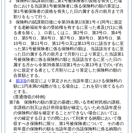
2
保険料の賦課期日後に第1号被保険者の資格を喪失した場
合における当該第1号被保険者に係る保険料の額の算定は、
第1号被保険者の資格を喪失した日の属する月の前月まで月
割りをもって行う。
3
保険料の賦課期日後に令第39条第1項第1号イ
(同号に規定
する老齢福祉年金の受給権を有するに至った者及び
(1)
に係
る者を除く。)
、ロ若しくはニ、第2号ロ、第3号ロ、第4号
ロ、第5号ロ、第6号ロ、第7号ロ、第8号ロ、第9号ロ、第
10号ロ、第11号ロ、第12号ロ又は第13号ロに該当するに至
った第1号被保険者に係る保険料の額は、当該該当するに至
った日の属する月の前月まで月割りにより算定した当該第1
号被保険者に係る保険料の額と当該該当するに至った日の
属する月から令第39条第1項第1号から第13号までのいずれ
かに規定する者として月割りにより算定した保険料の額の
合算額とする。
4
前3項
の規定により算定された当該年度における保険料の
額に1円未満の端数が生じる場合は、これを切り捨てるもの
とする。
(普通徴収の特例)
第7条
保険料の額の算定の基礎に用いる市町村民税の課税、
非課税の別又は合計所得金額が確定しないため当該年度分
の保険料の額を確定することができない場合においては、
その確定する日までの間において到来する納期において徴
収すべき保険料に限り、第1号被保険者について、その者の
前年度の保険料の額を当該年度の当該保険料に係る納期の