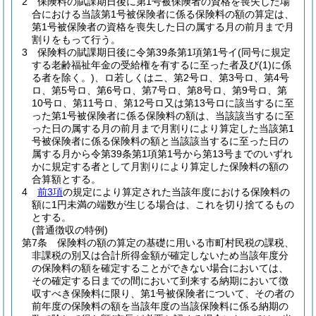
2
保険料の賦課期日後に第1号被保険者の資格を喪失した場
合における当該第1号被保険者に係る保険料の額の算定は、
第1号被保険者の資格を喪失した日の属する月の前月まで月
割りをもって行う。
3
保険料の賦課期日後に令第39条第1項第1号イ
(同号に規定
する老齢福祉年金の受給権を有するに至った者及び
(1)
に係
る者を除く。)
、ロ若しくはニ、第2号ロ、第3号ロ、第4号
ロ、第5号ロ、第6号ロ、第7号ロ、第8号ロ、第9号ロ、第
10号ロ、第11号ロ、第12号ロ又は第13号ロに該当するに至
った第1号被保険者に係る保険料の額は、当該該当するに至
った日の属する月の前月まで月割りにより算定した当該第1
号被保険者に係る保険料の額と当該該当するに至った日の
属する月から令第39条第1項第1号から第13号までのいずれ
かに規定する者として月割りにより算定した保険料の額の
合算額とする。
4
前3項
の規定により算定された当該年度における保険料の
額に1円未満の端数が生じる場合は、これを切り捨てるもの
とする。
(普通徴収の特例)
第7条
保険料の額の算定の基礎に用いる市町村民税の課税、
非課税の別又は合計所得金額が確定しないため当該年度分
の保険料の額を確定することができない場合においては、
その確定する日までの間において到来する納期において徴
収すべき保険料に限り、第1号被保険者について、その者の
前年度の保険料の額を当該年度の当該保険料に係る納期の