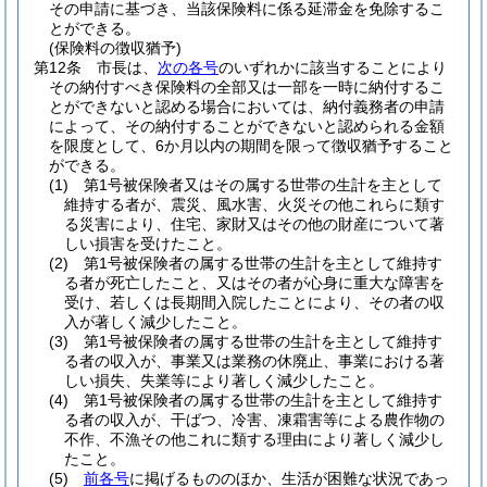
その申請に基づき、当該保険料に係る延滞金を免除するこ
とができる。
(保険料の徴収猶予)
第12条
市長は、
次の各号
のいずれかに該当することにより
その納付すべき保険料の全部又は一部を一時に納付するこ
とができないと認める場合においては、納付義務者の申請
によって、その納付することができないと認められる金額
を限度として、6か月以内の期間を限って徴収猶予すること
ができる。
(1)
第1号被保険者又はその属する世帯の生計を主として
維持する者が、震災、風水害、火災その他これらに類す
る災害により、住宅、家財又はその他の財産について著
しい損害を受けたこと。
(2)
第1号被保険者の属する世帯の生計を主として維持す
る者が死亡したこと、又はその者が心身に重大な障害を
受け、若しくは長期間入院したことにより、その者の収
入が著しく減少したこと。
(3)
第1号被保険者の属する世帯の生計を主として維持す
る者の収入が、事業又は業務の休廃止、事業における著
しい損失、失業等により著しく減少したこと。
(4)
第1号被保険者の属する世帯の生計を主として維持す
る者の収入が、干ばつ、冷害、凍霜害等による農作物の
不作、不漁その他これに類する理由により著しく減少し
たこと。
(5)
前各号
に掲げるもののほか、生活が困難な状況であっ