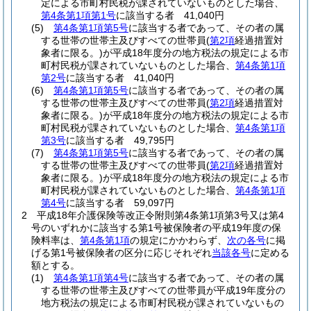
定による市町村民税が課されていないものとした場合、
第4条第1項第1号
に該当する者 41,040円
(5)
第4条第1項第5号
に該当する者であって、その者の属
する世帯の世帯主及びすべての世帯員
(
第2項
経過措置対
象者に限る。)
が平成18年度分の地方税法の規定による市
町村民税が課されていないものとした場合、
第4条第1項
第2号
に該当する者 41,040円
(6)
第4条第1項第5号
に該当する者であって、その者の属
する世帯の世帯主及びすべての世帯員
(
第2項
経過措置対
象者に限る。)
が平成18年度分の地方税法の規定による市
町村民税が課されていないものとした場合、
第4条第1項
第3号
に該当する者 49,795円
(7)
第4条第1項第5号
に該当する者であって、その者の属
する世帯の世帯主及びすべての世帯員
(
第2項
経過措置対
象者に限る。)
が平成18年度分の地方税法の規定による市
町村民税が課されていないものとした場合、
第4条第1項
第4号
に該当する者 59,097円
2
平成18年介護保険等改正令附則第4条第1項第3号又は第4
号のいずれかに該当する第1号被保険者の平成19年度の保
険料率は、
第4条第1項
の規定にかかわらず、
次の各号
に掲
げる第1号被保険者の区分に応じそれぞれ
当該各号
に定める
額とする。
(1)
第4条第1項第4号
に該当する者であって、その者の属
する世帯の世帯主及びすべての世帯員が平成19年度分の
地方税法の規定による市町村民税が課されていないもの