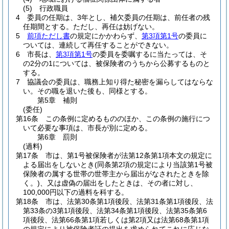
(5)
行政職員
4
委員の任期は、3年とし、補欠委員の任期は、前任者の残
任期間とする。
ただし、再任は妨げない。
5
前項ただし書
の規定にかかわらず、
第3項第1号
の委員に
ついては、連続して再任することができない。
6
市長は、
第3項第1号
の委員を委嘱するに当たっては、そ
の2分の1については、被保険者のうちから公募するものと
する。
7
協議会の委員は、職務上知り得た秘密を漏らしてはならな
い。
その職を退いた後も、同様とする。
第5章
補則
(委任)
第16条
この条例に定めるもののほか、この条例の施行につ
いて必要な事項は、市長が別に定める。
第6章
罰則
(過料)
第17条
市は、第1号被保険者が法第12条第1項本文の規定に
よる届出をしないとき
(同条第2項の規定により当該第1号被
保険者の属する世帯の世帯主から届出がなされたときを除
く。)
、又は虚偽の届出をしたときは、その者に対し、
100,000円以下の過料を科する。
第18条
市は、法第30条第1項後段、法第31条第1項後段、法
第33条の3第1項後段、法第34条第1項後段、法第35条第6
項後段、法第66条第1項若しくは第2項又は法第68条第1項