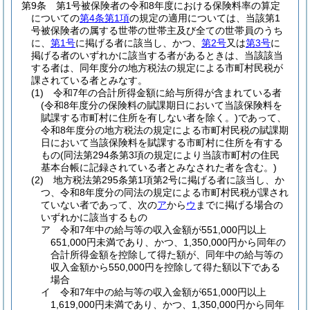
第9条
第1号被保険者の令和8年度における保険料率の算定
についての
第4条第1項
の規定の適用については、当該第1
号被保険者の属する世帯の世帯主及び全ての世帯員のうち
に、
第1号
に掲げる者に該当し、かつ、
第2号
又は
第3号
に
掲げる者のいずれかに該当する者があるときは、当該該当
する者は、同年度分の地方税法の規定による市町村民税が
課されている者とみなす。
(1)
令和7年の合計所得金額に給与所得が含まれている者
(令和8年度分の保険料の賦課期日において当該保険料を
賦課する市町村に住所を有しない者を除く。)
であって、
令和8年度分の地方税法の規定による市町村民税の賦課期
日において当該保険料を賦課する市町村に住所を有する
もの
(同法第294条第3項の規定により当該市町村の住民
基本台帳に記録されている者とみなされた者を含む。)
(2)
地方税法第295条第1項第2号に掲げる者に該当し、か
つ、令和8年度分の同法の規定による市町村民税が課され
ていない者であって、次の
ア
から
ウ
までに掲げる場合の
いずれかに該当するもの
ア
令和7年中の給与等の収入金額が551,000円以上
651,000円未満であり、かつ、1,350,000円から同年の
合計所得金額を控除して得た額が、同年中の給与等の
収入金額から550,000円を控除して得た額以下である
場合
イ
令和7年中の給与等の収入金額が651,000円以上
1,619,000円未満であり、かつ、1,350,000円から同年