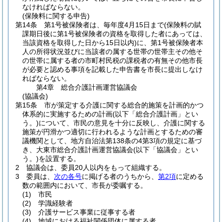
なければならない。
(保険料に関する申告)
第14条
第1号被保険者は、毎年度4月15日まで
(保険料の賦
課期日後に第1号被保険者の資格を取得した者にあっては、
当該資格を取得した日から15日以内)
に、第1号被保険者本
人の所得状況並びに当該者の属する世帯の世帯主その他そ
の世帯に属する者の市町村民税の課税者の有無その他市長
が必要と認める事項を記載した申告書を市長に提出しなけ
ればならない。
第4章
総合介護計画運営協議会
(協議会)
第15条
市が策定する介護に関する総合的施策を計画的かつ
体系的に実施するための計画
(以下「総合介護計画」とい
う。)
について、市民の意見を十分に反映し、介護に関する
施策が円滑かつ適切に行われるような計画とするための審
議機関として、地方自治法第138条の4第3項の規定に基づ
き、大東市総合介護計画運営協議会
(以下「協議会」とい
う。)
を設置する。
2
協議会は、委員20人以内をもって組織する。
3
委員は、
次の各号
に掲げる者のうちから、
第2項
に定める
数の範囲内において、市長が委嘱する。
(1)
市民
(2)
学識経験者
(3)
介護サービス事業に従事する者
(4)
地域における福祉関係団体に属する者