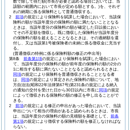
数で除して得た額
(市長が必要と認める場合においては、当
該額の範囲内において市長が定める額とする。)
を、それぞ
れの納期に係る保険料として普通徴収する。
2
前項
の規定により保険料を賦課した場合において、当該保
険料の額が当該年度分の保険料の額に満たないこととなる
ときは、当該年度分の保険料の額が確定した日以後におい
てその不足額を徴収し、既に徴収した保険料が当該年度分
の保険料の額を超えることとなるときは、その過納額を還
付し、又は当該第1号被保険者の未納に係る徴収金に充当す
る。
(普通徴収の特例に係る保険料額の修正の申出等)
第8条
前条第1項
の規定により保険料を賦課した場合におい
て、当該年度分の保険料の額が前年度の保険料の額の2分の
1に相当する額に満たないこととなると認められるときは、
同項
の規定により保険料を普通徴収されることとなる者
は、
同項
の規定により算定された保険料の額について、地
方自治法
(昭和22年法律第67号)
第231条の規定による納入
の通知の交付を受けた日から30日以内に市長に
同項
の規定
によって徴収される保険料の額の修正を申し出ることがで
きる。
2
前項
の規定による修正の申出があった場合において、当該
申出について相当の理由があると認められるときは、市長
は、当該年度分の保険料の額の見積額を基礎として、
前条
第1項
の規定により徴収する保険料の額を修正しなければな
らない。