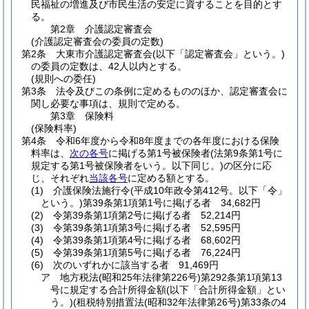
民福祉の増進及び市民生活の安定に資することを目的とす
る。
第2章
介護認定審査会
(介護認定審査会の委員の定数)
第2条
大東市介護認定審査会
(以下「認定審査会」という。)
の委員の定数は、42人以内とする。
(規則への委任)
第3条
法令及びこの条例に定めるもののほか、認定審査会に
関し必要な事項は、規則で定める。
第3章
保険料
(保険料率)
第4条
令和6年度から令和8年度までの各年度における保険
料率は、
次の各号
に掲げる第1号被保険者
(法第9条第1号に
規定する第1号被保険者をいう。以下同じ。)
の区分に応
じ、それぞれ
当該各号
に定める額とする。
(1)
介護保険法施行令
(平成10年政令第412号。以下「令」
という。)
第39条第1項第1号に掲げる者 34,682円
(2)
令第39条第1項第2号に掲げる者 52,214円
(3)
令第39条第1項第3号に掲げる者 52,595円
(4)
令第39条第1項第4号に掲げる者 68,602円
(5)
令第39条第1項第5号に掲げる者 76,224円
(6)
次のいずれかに該当する者 91,469円
ア
地方税法
(昭和25年法律第226号)
第292条第1項第13
号に規定する合計所得金額
(以下「合計所得金額」とい
う。)
(租税特別措置法
(昭和32年法律第26号)
第33条の4