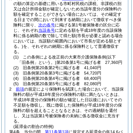
の額の算定の基礎に用いる市町村民税の課税、非課税の別
又は合計所得金額が確定しないため当該年度分の保険料の
額を確定することができない場合においては、その確定す
る日までの間において到来する納期において徴収すべき保
険料に限り、
次の各号
に掲げる第1号被保険者の区分に応
じ、それぞれ
当該各号
に定める額を平成18年度の当該保険
料に係る納期の数で除して得た額
(市長が必要と認める場合
においては、当該額の範囲内において市長が定める額とす
る。)
を、それぞれの納期に係る保険料として普通徴収す
る。
(1)
この条例による改正前の大東市介護保険条例
(以下
「旧条例」という。)
第20条第1号に掲げる者 27,360円
(2)
旧条例第20条第2号に掲げる者 41,040円
(3)
旧条例第20条第3号に掲げる者 54,720円
(4)
旧条例第20条第4号に掲げる者 68,400円
(5)
旧条例第20条第5号に掲げる者 82,080円
2
前項
の規定により保険料を賦課した場合において、当該保
険料の額が平成18年度分の保険料の額に満たないときは、
平成18年度分の保険料の額が確定した日以後においてその
不足額を徴収し、既に徴収した保険料が平成18年度分の保
険料の額を超えることとなるときは、その過納額を還付
し、又は当該第1号被保険者の未納に係る徴収金に充当す
る。
(延滞金の割合の特例)
第4条
当分の間、
第11条第1項
に規定する延滞金の年14.6パ