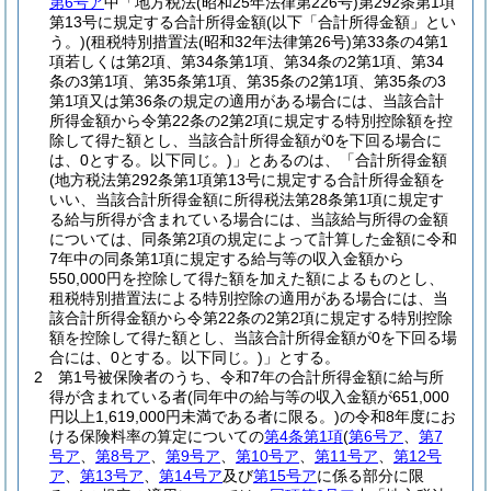
第6号ア
中「地方税法
(昭和25年法律第226号)
第292条第1項
第13号に規定する合計所得金額
(以下「合計所得金額」とい
う。)
(租税特別措置法
(昭和32年法律第26号)
第33条の4第1
項若しくは第2項、第34条第1項、第34条の2第1項、第34
条の3第1項、第35条第1項、第35条の2第1項、第35条の3
第1項又は第36条の規定の適用がある場合には、当該合計
所得金額から令第22条の2第2項に規定する特別控除額を控
除して得た額とし、当該合計所得金額が0を下回る場合に
は、0とする。以下同じ。)
」とあるのは、「合計所得金額
(地方税法第292条第1項第13号に規定する合計所得金額を
いい、当該合計所得金額に所得税法第28条第1項に規定す
る給与所得が含まれている場合には、当該給与所得の金額
については、同条第2項の規定によって計算した金額に令和
7年中の同条第1項に規定する給与等の収入金額から
550,000円を控除して得た額を加えた額によるものとし、
租税特別措置法による特別控除の適用がある場合には、当
該合計所得金額から令第22条の2第2項に規定する特別控除
額を控除して得た額とし、当該合計所得金額が0を下回る場
合には、0とする。以下同じ。)
」とする。
2
第1号被保険者のうち、令和7年の合計所得金額に給与所
得が含まれている者
(同年中の給与等の収入金額が651,000
円以上1,619,000円未満である者に限る。)
の令和8年度にお
ける保険料率の算定についての
第4条第1項
(
第6号ア
、
第7
号ア
、
第8号ア
、
第9号ア
、
第10号ア
、
第11号ア
、
第12号
ア
、
第13号ア
、
第14号ア
及び
第15号ア
に係る部分に限