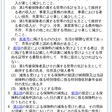
入が著しく減少したこと。
(3)
第1号被保険者の属する世帯の生計を主として維持す
る者の収入が、事業又は業務の休廃止、事業における著
しい損失、失業等により著しく減少したこと。
(4)
第1号被保険者の属する世帯の生計を主として維持す
る者の収入が、干ばつ、冷害、凍霜害等による農作物の
不作、不漁その他これに類する理由により著しく減少し
たこと。
(5)
前各号
に掲げるもののほか、生活が困難な状況であっ
て、市長が必要と認める事由があること。
2
前項
の規定により保険料の減免を受けようとする者は、次
に掲げる事項を記載した申請書に減免を受けようとする理
由を証明する書類を添付して、市長に提出しなければなら
ない。
(1)
第1号被保険者及びその属する世帯の生計を主として
維持する者の氏名、住所及び個人番号
(2)
減免を受けようとする保険料の額及び納期限又は当該
保険料の徴収に係る特別徴収に係る特別徴収対象年金給
付の支払に係る月
(3)
減免を受けようとする理由
3
第1項
の規定による保険料の減免は、
前項
の規定による保
険料の減免申請のあった日の属する月分に係る保険料から
行うものとする。
4
第1項
の規定による保険料の減免を受けた者は、その理由
が消滅した場合においては、直ちにその旨を市長に申告し