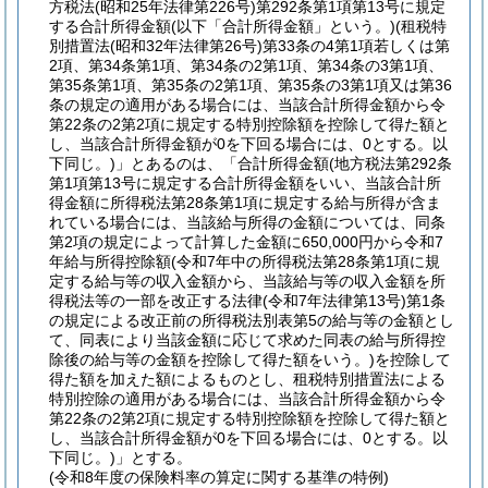
方税法
(昭和25年法律第226号)
第292条第1項第13号に規定
する合計所得金額
(以下「合計所得金額」という。)
(租税特
別措置法
(昭和32年法律第26号)
第33条の4第1項若しくは第
2項、第34条第1項、第34条の2第1項、第34条の3第1項、
第35条第1項、第35条の2第1項、第35条の3第1項又は第36
条の規定の適用がある場合には、当該合計所得金額から令
第22条の2第2項に規定する特別控除額を控除して得た額と
し、当該合計所得金額が0を下回る場合には、0とする。以
下同じ。)
」とあるのは、「合計所得金額
(地方税法第292条
第1項第13号に規定する合計所得金額をいい、当該合計所
得金額に所得税法第28条第1項に規定する給与所得が含ま
れている場合には、当該給与所得の金額については、同条
第2項の規定によって計算した金額に650,000円から令和7
年給与所得控除額
(令和7年中の所得税法第28条第1項に規
定する給与等の収入金額から、当該給与等の収入金額を所
得税法等の一部を改正する法律
(令和7年法律第13号)
第1条
の規定による改正前の所得税法別表第5の給与等の金額とし
て、同表により当該金額に応じて求めた同表の給与所得控
除後の給与等の金額を控除して得た額をいう。)
を控除して
得た額を加えた額によるものとし、租税特別措置法による
特別控除の適用がある場合には、当該合計所得金額から令
第22条の2第2項に規定する特別控除額を控除して得た額と
し、当該合計所得金額が0を下回る場合には、0とする。以
下同じ。)
」とする。
(令和8年度の保険料率の算定に関する基準の特例)