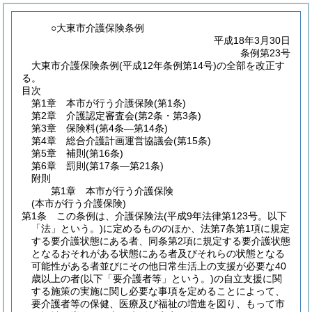
○大東市介護保険条例
平成18年3月30日
条例第23号
大東市介護保険条例(平成12年条例第14号)の全部を改正す
る。
目次
第1章
本市が行う介護保険
(第1条)
第2章
介護認定審査会
(第2条・第3条)
第3章
保険料
(第4条―第14条)
第4章
総合介護計画運営協議会
(第15条)
第5章
補則
(第16条)
第6章
罰則
(第17条―第21条)
附則
第1章
本市が行う介護保険
(本市が行う介護保険)
第1条
この条例は、介護保険法
(平成9年法律第123号。以下
「法」という。)
に定めるもののほか、法第7条第1項に規定
する要介護状態にある者、同条第2項に規定する要介護状態
となるおそれがある状態にある者及びそれらの状態となる
可能性がある者並びにその他日常生活上の支援が必要な40
歳以上の者
(以下「要介護者等」という。)
の自立支援に関
する施策の実施に関し必要な事項を定めることによって、
要介護者等の保健、医療及び福祉の増進を図り、もって市