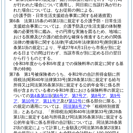
が行われた場合について適用し、同日前に当該行為が行わ
れた場合については、なお従前の例による。
(介護予防・日常生活支援総合事業に関する経過措置)
第6条
法第115条の45第1項に規定する介護予防・日常生活
支援総合事業については、介護予防及び生活支援の体制整
備の必要性等に鑑み、その円滑な実施を図るため、地域に
おける医療及び介護の総合的な確保を推進するための関係
法律の整備等に関する法律
(平成26年法律第83号)
附則第14
条第1項の規定により、平成27年4月1日から市長が別に定
める日までの間は行わず、当該市長が別に定める日の翌日
から行うものとする。
(令和3年度から令和5年度までの保険料率の算定に関する基
準の特例)
第7条
第1号被保険者のうち、令和2年の合計所得金額に所
得税法
(昭和40年法律第33号)
第28条第1項に規定する給与
所得又は同法第35条第3項に規定する公的年金等に係る所
得が含まれている者の令和3年度における保険料率の算定に
ついての
第4条第1項
(
第6号ア
、
第7号ア
、
第8号ア
、
第9号
ア
、
第10号ア
、
第11号ア
及び
第12号
に係る部分に限る。)
の規定の適用については、
同項第6号ア
中「租税特別措置
法」とあるのは、「所得税法
(昭和40年法律第33号)
第28条
第1項に規定する給与所得及び同法第35条第3項に規定する
公的年金等に係る所得の合計額については、同法第28条第
2項の規定によって計算した金額及び同法第35条第2項第1