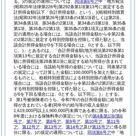
る。)
の規定の適用については、
同項第6号ア
中「地方税法
(昭和25年法律第226号)
第292条第1項第13号に規定する合
計所得金額
(以下「合計所得金額」という。)
(租税特別措置
法
(昭和32年法律第26号)
第33条の4第1項若しくは第2項、
第34条第1項、第34条の2第1項、第34条の3第1項、第35条
第1項、第35条の2第1項、第35条の3第1項又は第36条の規
定の適用がある場合には、当該合計所得金額から令第22条
の2第2項に規定する特別控除額を控除して得た額とし、当
該合計所得金額が0を下回る場合には、0とする。以下同
じ。)
」とあるのは、「合計所得金額
(地方税法第292条第1
項第13号に規定する合計所得金額をいい、当該合計所得金
額に所得税法第28条第1項に規定する給与所得が含まれて
いる場合には、当該給与所得の金額については、同条第2項
の規定によって計算した金額に100,000円を加えた額によ
るものとし、租税特別措置法による特別控除の適用がある
場合には、当該合計所得金額から令第22条の2第2項に規定
する特別控除額を控除して得た額とし、当該合計所得金額
が0を下回る場合には、0とする。以下同じ。)
」とする。
3
第1号被保険者のうち、令和7年の合計所得金額に給与所
得が含まれている者
(同年中の給与等の収入金額が
1,619,000円以上1,900,000円未満である者に限る。)
の令和
8年度における保険料率の算定についての
第4条第1項
(
第6
号ア
、
第7号ア
、
第8号ア
、
第9号ア
、
第10号ア
、
第11号
ア
、
第12号ア
、
第13号ア
、
第14号ア
及び
第15号ア
に係る部
分に限る。)
の規定の適用については、
同項第6号ア
中「地