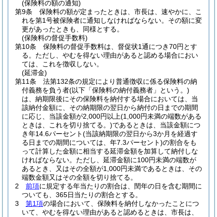
(保険料の額の通知)
第9条
保険料の額が定まったときは、市長は、速やかに、こ
れを第1号被保険者に通知しなければならない。
その額に変
更があったときも、同様とする。
(保険料の督促手数料)
第10条
保険料の督促手数料は、督促状1通につき70円とす
る。
ただし、やむを得ない理由があると認める場合におい
ては、これを徴収しない。
(延滞金)
第11条
法第132条の規定により普通徴収に係る保険料の納
付義務を負う者
(以下「保険料の納付義務者」という。)
は、納期限後にその保険料を納付する場合においては、当
該納付金額に、その納期限の翌日から納付の日までの期間
に応じ、当該金額が2,000円以上
(1,000円未満の端数がある
ときは、これを切り捨てる。)
であるときは、当該金額につ
き年14.6パーセント
(当該納期限の翌日から3か月を経過す
る日までの期間については、年7.3パーセント)
の割合をも
って計算した金額に相当する延滞金額を加算して納付しな
ければならない。
ただし、延滞金額に100円未満の端数が
あるとき、又はその全額が1,000円未満であるときは、その
端数金額又はその全額を切り捨てる。
2
前項
に規定する年当たりの割合は、閏年の日を含む期間に
ついても、365日当たりの割合とする。
3
第1項
の場合において、保険料を納付しなかったことにつ
いて、やむを得ない理由があると認めるときは、市長は、