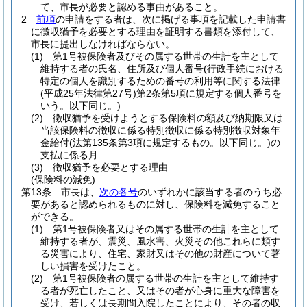
て、市長が必要と認める事由があること。
2
前項
の申請をする者は、次に掲げる事項を記載した申請書
に徴収猶予を必要とする理由を証明する書類を添付して、
市長に提出しなければならない。
(1)
第1号被保険者及びその属する世帯の生計を主として
維持する者の氏名、住所及び個人番号
(行政手続における
特定の個人を識別するための番号の利用等に関する法律
(平成25年法律第27号)
第2条第5項に規定する個人番号を
いう。以下同じ。)
(2)
徴収猶予を受けようとする保険料の額及び納期限又は
当該保険料の徴収に係る特別徴収に係る特別徴収対象年
金給付
(法第135条第3項に規定するもの。以下同じ。)
の
支払に係る月
(3)
徴収猶予を必要とする理由
(保険料の減免)
第13条
市長は、
次の各号
のいずれかに該当する者のうち必
要があると認められるものに対し、保険料を減免すること
ができる。
(1)
第1号被保険者又はその属する世帯の生計を主として
維持する者が、震災、風水害、火災その他これらに類す
る災害により、住宅、家財又はその他の財産について著
しい損害を受けたこと。
(2)
第1号被保険者の属する世帯の生計を主として維持す
る者が死亡したこと、又はその者が心身に重大な障害を
受け、若しくは長期間入院したことにより、その者の収