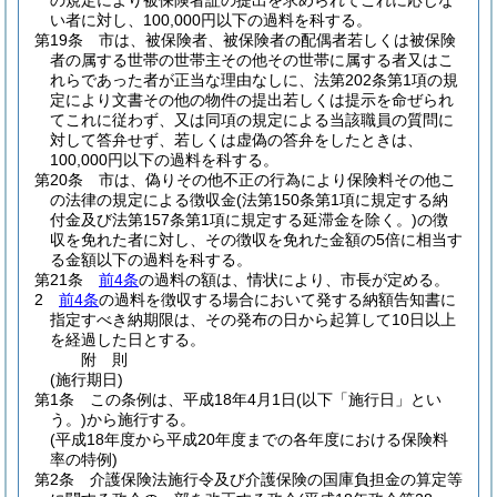
の規定により被保険者証の提出を求められてこれに応じな
い者に対し、100,000円以下の過料を科する。
第19条
市は、被保険者、被保険者の配偶者若しくは被保険
者の属する世帯の世帯主その他その世帯に属する者又はこ
れらであった者が正当な理由なしに、法第202条第1項の規
定により文書その他の物件の提出若しくは提示を命ぜられ
てこれに従わず、又は同項の規定による当該職員の質問に
対して答弁せず、若しくは虚偽の答弁をしたときは、
100,000円以下の過料を科する。
第20条
市は、偽りその他不正の行為により保険料その他こ
の法律の規定による徴収金
(法第150条第1項に規定する納
付金及び法第157条第1項に規定する延滞金を除く。)
の徴
収を免れた者に対し、その徴収を免れた金額の5倍に相当す
る金額以下の過料を科する。
第21条
前4条
の過料の額は、情状により、市長が定める。
2
前4条
の過料を徴収する場合において発する納額告知書に
指定すべき納期限は、その発布の日から起算して10日以上
を経過した日とする。
附
則
(施行期日)
第1条
この条例は、平成18年4月1日
(以下「施行日」とい
う。)
から施行する。
(平成18年度から平成20年度までの各年度における保険料
率の特例)
第2条
介護保険法施行令及び介護保険の国庫負担金の算定等