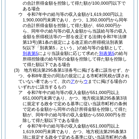
の合計所得金額を控除して得た額が100,000円以下で
ある場合
ウ
令和7年中の給与等の収入金額が1,619,000円以上
1,900,000円未満であり、かつ、1,350,000円から同年
の合計所得金額を控除して得た額が、650,000円か
ら、同年中の給与等の収入金額から当該給与等の収入
金額を所得税法等の一部を改正する法律
(令和7年法律
第13号)
第1条の規定による改正前の所得税法別表第
5
(以下「別表第5」という。)
の給与等の金額として、
別表第5
により当該金額に応じて求めた
別表第5
の給与
所得控除後の給与等の金額を控除して得た額を控除し
て得た額以下である場合
(3)
地方税法第295条第1項各号に掲げる者に該当せず、か
つ、令和8年度分の同法の規定による市町村民税が課され
ていない者であって、次の
ア
から
ウ
までに掲げる場合の
いずれかに該当するもの
ア
令和7年中の給与等の収入金額が551,000円以上
651,000円未満であり、かつ、地方税法第295条第3項
に規定する政令で定める基準に従い当該市町村の条例
で定める金額から同年の合計所得金額を控除して得た
額が、同年中の給与等の収入金額から550,000円を控
除して得た額以下である場合
イ
令和7年中の給与等の収入金額が651,000円以上
1,619,000円未満であり、かつ、地方税法第295条第3
項に規定する政令で定める基準に従い当該市町村の条