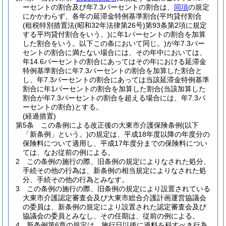
ーセントの割合及び年7.3パーセントの割合は、
同項
の規定
にかかわらず、各年の延滞金特例基準割合
(平均貸付割合
(租税特別措置法
(昭和32年法律第26号)
第93条第2項に規定
する平均貸付割合をいう。)
に年1パーセントの割合を加算
した割合をいう。以下この条において同じ。)
が年7.3パー
セントの割合に満たない場合には、その年中においては、
年14.6パーセントの割合にあってはその年における延滞金
特例基準割合に年7.3パーセントの割合を加算した割合と
し、年7.3パーセントの割合にあっては当該延滞金特例基準
割合に年1パーセントの割合を加算した割合
(当該加算した
割合が年7.3パーセントの割合を超える場合には、年7.3パ
ーセントの割合)
とする。
(経過措置)
第5条
この条例による改正後の大東市介護保険条例
(以下
「新条例」という。)
の規定は、平成18年度以降の年度分の
保険料について適用し、平成17年度分までの保険料につい
ては、なお従前の例による。
2
この条例の施行の際、旧条例の規定によりなされた処分、
手続その他の行為は、新条例の相当規定によりなされた処
分、手続その他の行為とみなす。
3
この条例の施行の際、旧条例の規定により設置されている
大東市介護認定審査会及び大東市総合介護計画運営協議会
の委員は、新条例の規定により設置された認定審査会及び
協議会の委員とみなし、その任期は、従前の例による。
4
新条例第6章の規定は、施行日以後に過料を科すべき行為