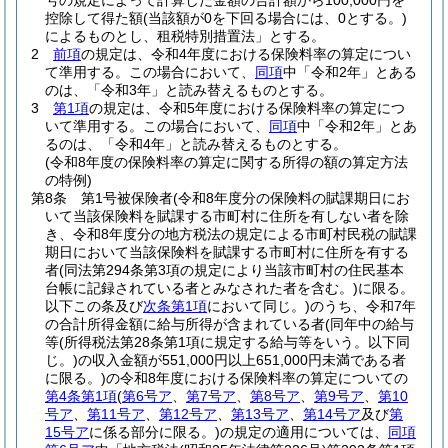
号の規定によって計算した金額の合計額から100,000円を
控除して得た額
(当該額が0を下回る場合には、0とする。)
によるものとし、租税特別措置法」とする。
2
前項
の規定は、令和4年度における保険料率の算定につい
て準用する。
この場合において、
同項
中「令和2年」とある
のは、「令和3年」と読み替えるものとする。
3
第1項
の規定は、令和5年度における保険料率の算定につ
いて準用する。
この場合において、
同項
中「令和2年」とあ
るのは、「令和4年」と読み替えるものとする。
(令和8年度の保険料率の算定に関する所得の額の算定方法
の特例)
第8条
第1号被保険者
(令和8年度分の保険料の賦課期日にお
いて当該保険料を賦課する市町村に住所を有しない者を除
き、令和8年度分の地方税法の規定による市町村民税の賦課
期日において当該保険料を賦課する市町村に住所を有する
者
(同法第294条第3項の規定により当該市町村の住民基本
台帳に記録されている者とみなされた者を含む。)
に限る。
以下この条及び
次条第1項
において同じ。)
のうち、令和7年
の合計所得金額に給与所得が含まれている者
(同年中の給与
等
(所得税法第28条第1項に規定する給与等をいう。以下同
じ。)
の収入金額が551,000円以上651,000円未満である者
に限る。)
の令和8年度における保険料率の算定についての
第4条第1項
(
第6号ア
、
第7号ア
、
第8号ア
、
第9号ア
、
第10
号ア
、
第11号ア
、
第12号ア
、
第13号ア
、
第14号ア
及び
第
15号ア
に係る部分に限る。)
の規定の適用については、
同項