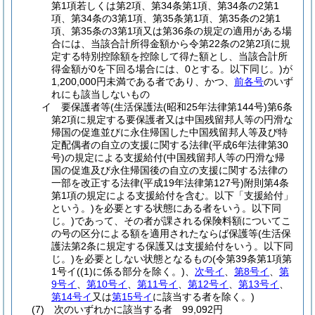
第1項若しくは第2項、第34条第1項、第34条の2第1
項、第34条の3第1項、第35条第1項、第35条の2第1
項、第35条の3第1項又は第36条の規定の適用がある場
合には、当該合計所得金額から令第22条の2第2項に規
定する特別控除額を控除して得た額とし、当該合計所
得金額が0を下回る場合には、0とする。以下同じ。)
が
1,200,000円未満である者であり、かつ、
前各号
のいず
れにも該当しないもの
イ
要保護者等
(生活保護法
(昭和25年法律第144号)
第6条
第2項に規定する要保護者又は中国残留邦人等の円滑な
帰国の促進並びに永住帰国した中国残留邦人等及び特
定配偶者の自立の支援に関する法律
(平成6年法律第30
号)
の規定による支援給付
(中国残留邦人等の円滑な帰
国の促進及び永住帰国後の自立の支援に関する法律の
一部を改正する法律
(平成19年法律第127号)
附則第4条
第1項の規定による支援給付を含む。以下「支援給付」
という。)
を必要とする状態にある者をいう。以下同
じ。)
であって、その者が課される保険料額についてこ
の号の区分による額を適用されたならば保護等
(生活保
護法第2条に規定する保護又は支援給付をいう。以下同
じ。)
を必要としない状態となるもの
(令第39条第1項第
1号イ
(
(1)
に係る部分を除く。)
、
次号イ
、
第8号イ
、
第
9号イ
、
第10号イ
、
第11号イ
、
第12号イ
、
第13号イ
、
第14号イ
又は
第15号イ
に該当する者を除く。)
(7)
次のいずれかに該当する者 99,092円