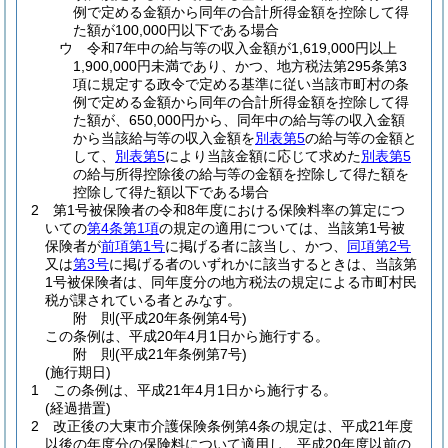
例で定める金額から同年の合計所得金額を控除して得
た額が100,000円以下である場合
ウ
令和7年中の給与等の収入金額が1,619,000円以上
1,900,000円未満であり、かつ、地方税法第295条第3
項に規定する政令で定める基準に従い当該市町村の条
例で定める金額から同年の合計所得金額を控除して得
た額が、650,000円から、同年中の給与等の収入金額
から当該給与等の収入金額を
別表第5
の給与等の金額と
して、
別表第5
により当該金額に応じて求めた
別表第5
の給与所得控除後の給与等の金額を控除して得た額を
控除して得た額以下である場合
2
第1号被保険者の令和8年度における保険料率の算定につ
いての
第4条第1項
の規定の適用については、当該第1号被
保険者が
前項第1号
に掲げる者に該当し、かつ、
同項第2号
又は
第3号
に掲げる者のいずれかに該当するときは、当該第
1号被保険者は、同年度分の地方税法の規定による市町村民
税が課されている者とみなす。
附
則
(平成20年
条例第4号)
この条例は、平成20年4月1日から施行する。
附
則
(平成21年
条例第7号)
(施行期日)
1
この条例は、平成21年4月1日から施行する。
(経過措置)
2
改正後の大東市介護保険条例第4条の規定は、平成21年度
以後の年度分の保険料について適用し、平成20年度以前の