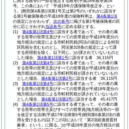
に関する政令の一部を改正する政令
(平成18年政令第28
号。この条において「平成18年介護保険等改正令」とい
う。)
附則第4条第1項第1号又は第2号のいずれかに該当す
る第1号被保険者の平成18年度の保険料率は、
第4条第1項
の規定にかかわらず、
次の各号
に掲げる第1号被保険者の区
分に応じそれぞれ
当該各号
に定める額とする。
(1)
第4条第1項第4号
に該当する者であって、その者の属
する世帯の世帯主及びすべての世帯員が平成18年度分の
地方税法の規定による市町村民税
(同法の規定による特別
区民税を含むものとし、同法第328条の規定によって課
する所得割を除く。以下同じ。)
が課されていないものと
した場合、
第4条第1項第1号
に該当する者 36,115円
(2)
第4条第1項第4号
に該当する者であって、その者の属
する世帯の世帯主及びすべての世帯員が平成18年度分の
地方税法の規定による市町村民税が課されていないもの
とした場合、
第4条第1項第2号
に該当する者 36,115円
(3)
第4条第1項第4号
に該当する者であって、その者の属
する世帯の世帯主及びすべての世帯員が平成18年度分の
地方税法の規定による市町村民税が課されていないもの
とした場合、
第4条第1項第3号
に該当する者 45,417円
(4)
第4条第1項第5号
に該当する者であって、その者の属
する世帯の世帯主及びすべての世帯員(地方税法等の一部
を改正する法律
(平成17年法律第5号)
附則第6条第2項の適
用を受けるもの
(以下この項において「第2項経過措置対
象者」という。に限る。)
が平成18年度分の地方税法の規