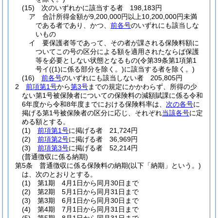
(15)
次のいずれかに該当する者 198,183円
ア
合計所得金額が9,200,000円以上10,200,000円未満
である者であり、かつ、
前各号
のいずれにも該当しな
いもの
イ
要保護者等であって、その者が課される保険料額に
ついてこの号の区分による額を適用されたならば保護
等を必要としない状態となるもの
(令第39条第1項第1
号イ
(
(1)
に係る部分を除く。)
に該当する者を除く。)
(16)
前各号
のいずれにも該当しない者 205,805円
2
前項第1号
から
第3号
までの規定にかかわらず、所得の少
ない第1号被保険者についての保険料の減額賦課に係る令和
6年度から令和8年度までにおける保険料率は、
次の各号
に
掲げる第1号被保険者の区分に応じ、それぞれ
当該各号
に定
める額とする。
(1)
前項第1号
に掲げる者 21,724円
(2)
前項第2号
に掲げる者 36,969円
(3)
前項第3号
に掲げる者 52,214円
(普通徴収に係る納期)
第5条
普通徴収に係る保険料の納期
(以下「納期」という。)
は、次のとおりとする。
(1)
第1期 4月1日から同月30日まで
(2)
第2期 5月1日から同月31日まで
(3)
第3期 6月1日から同月30日まで
(4)
第4期 7月1日から同月31日まで