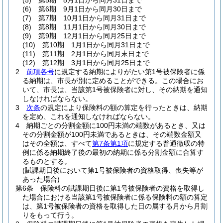
(5)
第5期 8月1日から同月31日まで
(6)
第6期 9月1日から同月30日まで
(7)
第7期 10月1日から同月31日まで
(8)
第8期 11月1日から同月30日まで
(9)
第9期 12月1日から同月25日まで
(10)
第10期 1月1日から同月31日まで
(11)
第11期 2月1日から同月末日まで
(12)
第12期 3月1日から同月25日まで
2
前項各号
に規定する納期によりがたい第1号被保険者に係
る納期は、市長が別に定めることができる。
この場合にお
いて、市長は、当該第1号被保険者に対し、その納期を通知
しなければならない。
3
次条
の規定により保険料の額の算定を行ったときは、納期
を定め、これを通知しなければならない。
4
納期ごとの分割金額に100円未満の端数があるとき、又は
その分割金額が100円未満であるときは、その端数金額又
はその全額は、すべて
第7条第1項
に規定する普通徴収の特
例に係る納期終了後の最初の納期に係る分割金額に合算す
るものとする。
(賦課期日後において第1号被保険者の資格取得、喪失等が
あった場合)
第6条
保険料の賦課期日後に第1号被保険者の資格を取得し
た場合における当該第1号被保険者に係る保険料の額の算定
は、第1号被保険者の資格を取得した日の属する月から月割
りをもって行う。