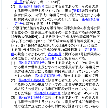
第3号
に該当する者 59,098円
(7)
第4条第1項第5号
に該当する者であって、その者の属
する世帯の世帯主及びすべての世帯員
(
第4項
経過措置対
象者に限る。)
が平成19年度分の地方税法の規定による市
町村民税が課されていないものとした場合、
第4条第1項
第4号
に該当する者 63,475円
3
介護保険法施行令及び介護保険の国庫負担金の算定等に関
する政令の一部を改正する政令の一部を改正する政令
(平成
19年政令第365号)
による改正後の平成18年介護保険等改正
令
(以下この項において「新平成18年介護保険等改正令」と
いう。)
附則第4条第1項第5号又は第6号のいずれかに該当
する第1号被保険者の平成20年度の保険料率は、
第4条第1
項
の規定にかかわらず、
次の各号
に掲げる第1号被保険者の
区分に応じ、それぞれ
当該各号
に定める額とする。
(1)
第4条第1項第4号
に該当する者であって、その者の属
する世帯の世帯主及びすべての世帯員が平成20年度分の
地方税法の規定による市町村民税が課されていないもの
とした場合、
第4条第1項第1号
に該当する者 45,417円
(2)
第4条第1項第4号
に該当する者であって、その者の属
する世帯の世帯主及びすべての世帯員が平成20年度分の
地方税法の規定による市町村民税が課されていないもの
とした場合、
第4条第1項第2号
に該当する者 45,417円
(3)
第4条第1項第4号
に該当する者であって、その者の属
する世帯の世帯主及びすべての世帯員が平成20年度分の
地方税法の規定による市町村民税が課されていないもの