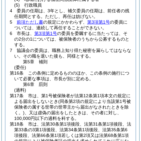
(5)
行政職員
4
委員の任期は、3年とし、補欠委員の任期は、前任者の残
任期間とする。
ただし、再任は妨げない。
5
前項ただし書
の規定にかかわらず、
第3項第1号
の委員に
ついては、連続して再任することができない。
6
市長は、
第3項第1号
の委員を委嘱するに当たっては、そ
の2分の1については、被保険者のうちから公募するものと
する。
7
協議会の委員は、職務上知り得た秘密を漏らしてはならな
い。
その職を退いた後も、同様とする。
第5章
補則
(委任)
第16条
この条例に定めるもののほか、この条例の施行につ
いて必要な事項は、市長が別に定める。
第6章
罰則
(過料)
第17条
市は、第1号被保険者が法第12条第1項本文の規定に
よる届出をしないとき
(同条第2項の規定により当該第1号被
保険者の属する世帯の世帯主から届出がなされたときを除
く。)
、又は虚偽の届出をしたときは、その者に対し、
100,000円以下の過料を科する。
第18条
市は、法第30条第1項後段、法第31条第1項後段、法
第33条の3第1項後段、法第34条第1項後段、法第35条第6
項後段、法第66条第1項若しくは第2項又は法第68条第1項