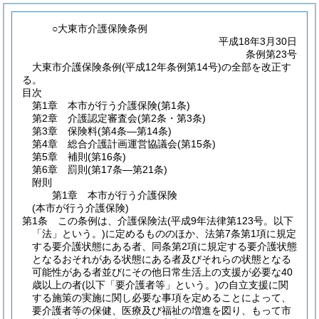
○大東市介護保険条例
平成18年3月30日
条例第23号
大東市介護保険条例(平成12年条例第14号)の全部を改正す
る。
目次
第1章
本市が行う介護保険
(第1条)
第2章
介護認定審査会
(第2条・第3条)
第3章
保険料
(第4条―第14条)
第4章
総合介護計画運営協議会
(第15条)
第5章
補則
(第16条)
第6章
罰則
(第17条―第21条)
附則
第1章
本市が行う介護保険
(本市が行う介護保険)
第1条
この条例は、介護保険法
(平成9年法律第123号。以下
「法」という。)
に定めるもののほか、法第7条第1項に規定
する要介護状態にある者、同条第2項に規定する要介護状態
となるおそれがある状態にある者及びそれらの状態となる
可能性がある者並びにその他日常生活上の支援が必要な40
歳以上の者
(以下「要介護者等」という。)
の自立支援に関
する施策の実施に関し必要な事項を定めることによって、
要介護者等の保健、医療及び福祉の増進を図り、もって市