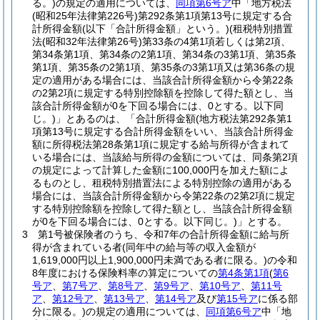
る。)
の規定の適用については、
同項第6号ア
中「地方税法
(昭和25年法律第226号)
第292条第1項第13号に規定する合
計所得金額
(以下「合計所得金額」という。)
(租税特別措置
法
(昭和32年法律第26号)
第33条の4第1項若しくは第2項、
第34条第1項、第34条の2第1項、第34条の3第1項、第35条
第1項、第35条の2第1項、第35条の3第1項又は第36条の規
定の適用がある場合には、当該合計所得金額から令第22条
の2第2項に規定する特別控除額を控除して得た額とし、当
該合計所得金額が0を下回る場合には、0とする。以下同
じ。)
」とあるのは、「合計所得金額
(地方税法第292条第1
項第13号に規定する合計所得金額をいい、当該合計所得金
額に所得税法第28条第1項に規定する給与所得が含まれて
いる場合には、当該給与所得の金額については、同条第2項
の規定によって計算した金額に100,000円を加えた額によ
るものとし、租税特別措置法による特別控除の適用がある
場合には、当該合計所得金額から令第22条の2第2項に規定
する特別控除額を控除して得た額とし、当該合計所得金額
が0を下回る場合には、0とする。以下同じ。)
」とする。
3
第1号被保険者のうち、令和7年の合計所得金額に給与所
得が含まれている者
(同年中の給与等の収入金額が
1,619,000円以上1,900,000円未満である者に限る。)
の令和
8年度における保険料率の算定についての
第4条第1項
(
第6
号ア
、
第7号ア
、
第8号ア
、
第9号ア
、
第10号ア
、
第11号
ア
、
第12号ア
、
第13号ア
、
第14号ア
及び
第15号ア
に係る部
分に限る。)
の規定の適用については、
同項第6号ア
中「地