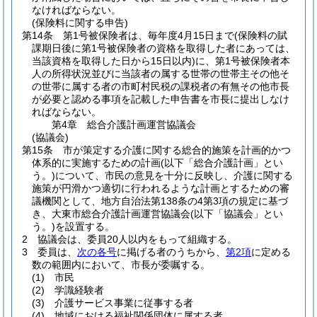
なければならない。
(保険料に関する申告)
第14条
第1号被保険者は、毎年度4月15日まで
(保険料の賦
課期日後に第1号被保険者の資格を取得した者にあっては、
当該資格を取得した日から15日以内)
に、第1号被保険者本
人の所得状況並びに当該者の属する世帯の世帯主その他そ
の世帯に属する者の市町村民税の課税者の有無その他市長
が必要と認める事項を記載した申告書を市長に提出しなけ
ればならない。
第4章
総合介護計画運営協議会
(協議会)
第15条
市が策定する介護に関する総合的施策を計画的かつ
体系的に実施するための計画
(以下「総合介護計画」とい
う。)
について、市民の意見を十分に反映し、介護に関する
施策が円滑かつ適切に行われるような計画とするための審
議機関として、地方自治法第138条の4第3項の規定に基づ
き、大東市総合介護計画運営協議会
(以下「協議会」とい
う。)
を設置する。
2
協議会は、委員20人以内をもって組織する。
3
委員は、
次の各号
に掲げる者のうちから、
第2項
に定める
数の範囲内において、市長が委嘱する。
(1)
市民
(2)
学識経験者
(3)
介護サービス事業に従事する者
(4)
地域における福祉関係団体に属する者