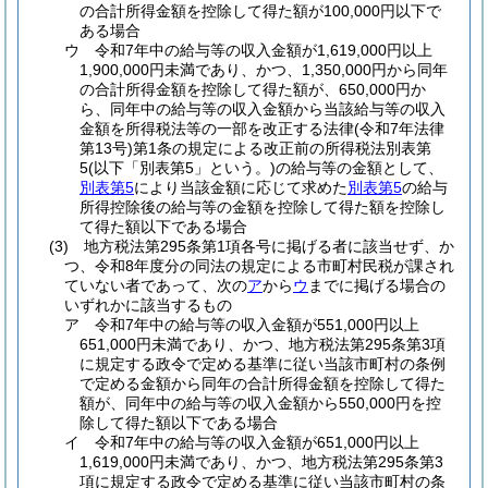
の合計所得金額を控除して得た額が100,000円以下で
ある場合
ウ
令和7年中の給与等の収入金額が1,619,000円以上
1,900,000円未満であり、かつ、1,350,000円から同年
の合計所得金額を控除して得た額が、650,000円か
ら、同年中の給与等の収入金額から当該給与等の収入
金額を所得税法等の一部を改正する法律
(令和7年法律
第13号)
第1条の規定による改正前の所得税法別表第
5
(以下「別表第5」という。)
の給与等の金額として、
別表第5
により当該金額に応じて求めた
別表第5
の給与
所得控除後の給与等の金額を控除して得た額を控除し
て得た額以下である場合
(3)
地方税法第295条第1項各号に掲げる者に該当せず、か
つ、令和8年度分の同法の規定による市町村民税が課され
ていない者であって、次の
ア
から
ウ
までに掲げる場合の
いずれかに該当するもの
ア
令和7年中の給与等の収入金額が551,000円以上
651,000円未満であり、かつ、地方税法第295条第3項
に規定する政令で定める基準に従い当該市町村の条例
で定める金額から同年の合計所得金額を控除して得た
額が、同年中の給与等の収入金額から550,000円を控
除して得た額以下である場合
イ
令和7年中の給与等の収入金額が651,000円以上
1,619,000円未満であり、かつ、地方税法第295条第3
項に規定する政令で定める基準に従い当該市町村の条