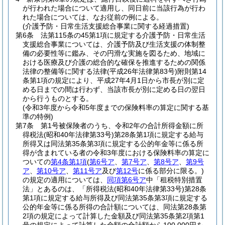
が行われた場合について適用し、同日前に当該行為が行わ
れた場合については、なお従前の例による。
(介護予防・日常生活支援総合事業に関する経過措置)
第6条
法第115条の45第1項に規定する介護予防・日常生活
支援総合事業については、介護予防及び生活支援の体制整
備の必要性等に鑑み、その円滑な実施を図るため、地域に
おける医療及び介護の総合的な確保を推進するための関係
法律の整備等に関する法律
(平成26年法律第83号)
附則第14
条第1項の規定により、平成27年4月1日から市長が別に定
める日までの間は行わず、当該市長が別に定める日の翌日
から行うものとする。
(令和3年度から令和5年度までの保険料率の算定に関する基
準の特例)
第7条
第1号被保険者のうち、令和2年の合計所得金額に所
得税法
(昭和40年法律第33号)
第28条第1項に規定する給与
所得又は同法第35条第3項に規定する公的年金等に係る所
得が含まれている者の令和3年度における保険料率の算定に
ついての
第4条第1項
(
第6号ア
、
第7号ア
、
第8号ア
、
第9号
ア
、
第10号ア
、
第11号ア
及び
第12号
に係る部分に限る。)
の規定の適用については、
同項第6号ア
中「租税特別措置
法」とあるのは、「所得税法
(昭和40年法律第33号)
第28条
第1項に規定する給与所得及び同法第35条第3項に規定する
公的年金等に係る所得の合計額については、同法第28条第
2項の規定によって計算した金額及び同法第35条第2項第1