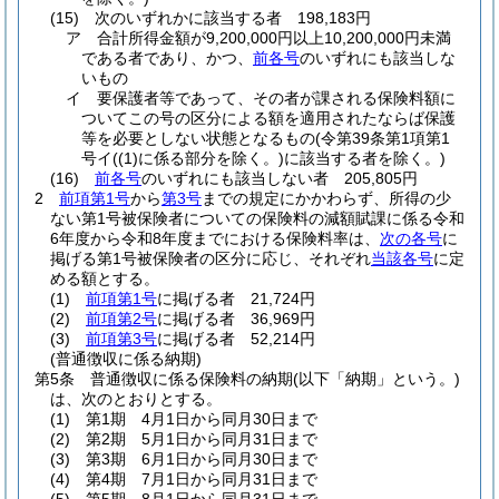
(15)
次のいずれかに該当する者 198,183円
ア
合計所得金額が9,200,000円以上10,200,000円未満
である者であり、かつ、
前各号
のいずれにも該当しな
いもの
イ
要保護者等であって、その者が課される保険料額に
ついてこの号の区分による額を適用されたならば保護
等を必要としない状態となるもの
(令第39条第1項第1
号イ
(
(1)
に係る部分を除く。)
に該当する者を除く。)
(16)
前各号
のいずれにも該当しない者 205,805円
2
前項第1号
から
第3号
までの規定にかかわらず、所得の少
ない第1号被保険者についての保険料の減額賦課に係る令和
6年度から令和8年度までにおける保険料率は、
次の各号
に
掲げる第1号被保険者の区分に応じ、それぞれ
当該各号
に定
める額とする。
(1)
前項第1号
に掲げる者 21,724円
(2)
前項第2号
に掲げる者 36,969円
(3)
前項第3号
に掲げる者 52,214円
(普通徴収に係る納期)
第5条
普通徴収に係る保険料の納期
(以下「納期」という。)
は、次のとおりとする。
(1)
第1期 4月1日から同月30日まで
(2)
第2期 5月1日から同月31日まで
(3)
第3期 6月1日から同月30日まで
(4)
第4期 7月1日から同月31日まで