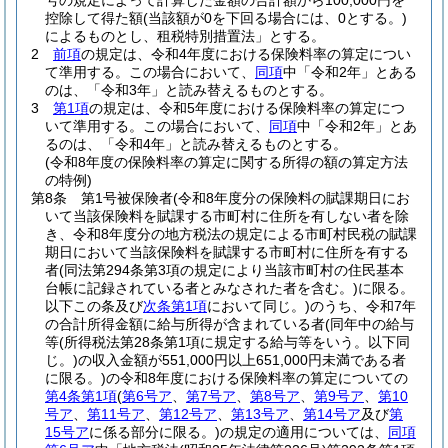
号の規定によって計算した金額の合計額から100,000円を
控除して得た額
(当該額が0を下回る場合には、0とする。)
によるものとし、租税特別措置法」とする。
2
前項
の規定は、令和4年度における保険料率の算定につい
て準用する。
この場合において、
同項
中「令和2年」とある
のは、「令和3年」と読み替えるものとする。
3
第1項
の規定は、令和5年度における保険料率の算定につ
いて準用する。
この場合において、
同項
中「令和2年」とあ
るのは、「令和4年」と読み替えるものとする。
(令和8年度の保険料率の算定に関する所得の額の算定方法
の特例)
第8条
第1号被保険者
(令和8年度分の保険料の賦課期日にお
いて当該保険料を賦課する市町村に住所を有しない者を除
き、令和8年度分の地方税法の規定による市町村民税の賦課
期日において当該保険料を賦課する市町村に住所を有する
者
(同法第294条第3項の規定により当該市町村の住民基本
台帳に記録されている者とみなされた者を含む。)
に限る。
以下この条及び
次条第1項
において同じ。)
のうち、令和7年
の合計所得金額に給与所得が含まれている者
(同年中の給与
等
(所得税法第28条第1項に規定する給与等をいう。以下同
じ。)
の収入金額が551,000円以上651,000円未満である者
に限る。)
の令和8年度における保険料率の算定についての
第4条第1項
(
第6号ア
、
第7号ア
、
第8号ア
、
第9号ア
、
第10
号ア
、
第11号ア
、
第12号ア
、
第13号ア
、
第14号ア
及び
第
15号ア
に係る部分に限る。)
の規定の適用については、
同項