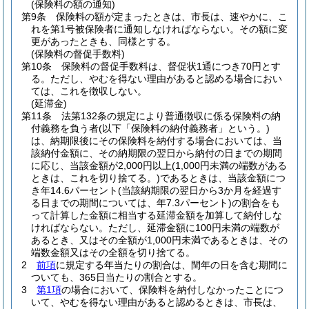
(保険料の額の通知)
第9条
保険料の額が定まったときは、市長は、速やかに、こ
れを第1号被保険者に通知しなければならない。
その額に変
更があったときも、同様とする。
(保険料の督促手数料)
第10条
保険料の督促手数料は、督促状1通につき70円とす
る。
ただし、やむを得ない理由があると認める場合におい
ては、これを徴収しない。
(延滞金)
第11条
法第132条の規定により普通徴収に係る保険料の納
付義務を負う者
(以下「保険料の納付義務者」という。)
は、納期限後にその保険料を納付する場合においては、当
該納付金額に、その納期限の翌日から納付の日までの期間
に応じ、当該金額が2,000円以上
(1,000円未満の端数がある
ときは、これを切り捨てる。)
であるときは、当該金額につ
き年14.6パーセント
(当該納期限の翌日から3か月を経過す
る日までの期間については、年7.3パーセント)
の割合をも
って計算した金額に相当する延滞金額を加算して納付しな
ければならない。
ただし、延滞金額に100円未満の端数が
あるとき、又はその全額が1,000円未満であるときは、その
端数金額又はその全額を切り捨てる。
2
前項
に規定する年当たりの割合は、閏年の日を含む期間に
ついても、365日当たりの割合とする。
3
第1項
の場合において、保険料を納付しなかったことにつ
いて、やむを得ない理由があると認めるときは、市長は、