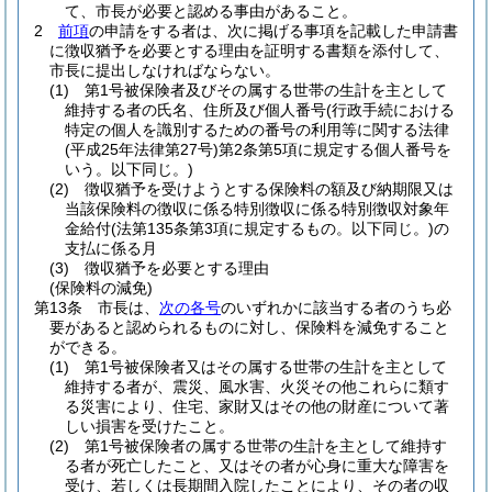
て、市長が必要と認める事由があること。
2
前項
の申請をする者は、次に掲げる事項を記載した申請書
に徴収猶予を必要とする理由を証明する書類を添付して、
市長に提出しなければならない。
(1)
第1号被保険者及びその属する世帯の生計を主として
維持する者の氏名、住所及び個人番号
(行政手続における
特定の個人を識別するための番号の利用等に関する法律
(平成25年法律第27号)
第2条第5項に規定する個人番号を
いう。以下同じ。)
(2)
徴収猶予を受けようとする保険料の額及び納期限又は
当該保険料の徴収に係る特別徴収に係る特別徴収対象年
金給付
(法第135条第3項に規定するもの。以下同じ。)
の
支払に係る月
(3)
徴収猶予を必要とする理由
(保険料の減免)
第13条
市長は、
次の各号
のいずれかに該当する者のうち必
要があると認められるものに対し、保険料を減免すること
ができる。
(1)
第1号被保険者又はその属する世帯の生計を主として
維持する者が、震災、風水害、火災その他これらに類す
る災害により、住宅、家財又はその他の財産について著
しい損害を受けたこと。
(2)
第1号被保険者の属する世帯の生計を主として維持す
る者が死亡したこと、又はその者が心身に重大な障害を
受け、若しくは長期間入院したことにより、その者の収