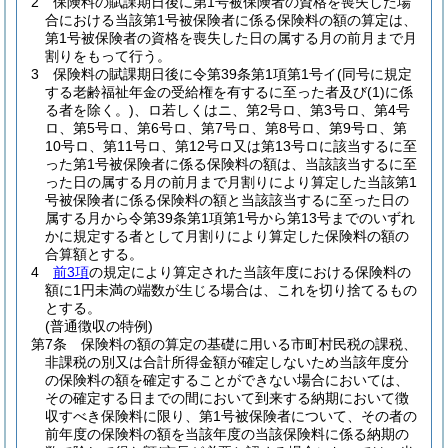
2
保険料の賦課期日後に第1号被保険者の資格を喪失した場
合における当該第1号被保険者に係る保険料の額の算定は、
第1号被保険者の資格を喪失した日の属する月の前月まで月
割りをもって行う。
3
保険料の賦課期日後に令第39条第1項第1号イ
(同号に規定
する老齢福祉年金の受給権を有するに至った者及び
(1)
に係
る者を除く。)
、ロ若しくはニ、第2号ロ、第3号ロ、第4号
ロ、第5号ロ、第6号ロ、第7号ロ、第8号ロ、第9号ロ、第
10号ロ、第11号ロ、第12号ロ又は第13号ロに該当するに至
った第1号被保険者に係る保険料の額は、当該該当するに至
った日の属する月の前月まで月割りにより算定した当該第1
号被保険者に係る保険料の額と当該該当するに至った日の
属する月から令第39条第1項第1号から第13号までのいずれ
かに規定する者として月割りにより算定した保険料の額の
合算額とする。
4
前3項
の規定により算定された当該年度における保険料の
額に1円未満の端数が生じる場合は、これを切り捨てるもの
とする。
(普通徴収の特例)
第7条
保険料の額の算定の基礎に用いる市町村民税の課税、
非課税の別又は合計所得金額が確定しないため当該年度分
の保険料の額を確定することができない場合においては、
その確定する日までの間において到来する納期において徴
収すべき保険料に限り、第1号被保険者について、その者の
前年度の保険料の額を当該年度の当該保険料に係る納期の