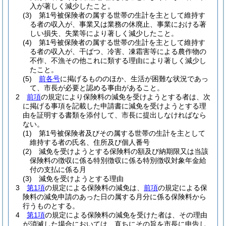
入が著しく減少したこと。
(3)
第1号被保険者の属する世帯の生計を主として維持す
る者の収入が、事業又は業務の休廃止、事業における著
しい損失、失業等により著しく減少したこと。
(4)
第1号被保険者の属する世帯の生計を主として維持す
る者の収入が、干ばつ、冷害、凍霜害等による農作物の
不作、不漁その他これに類する理由により著しく減少し
たこと。
(5)
前各号
に掲げるもののほか、生活が困難な状況であっ
て、市長が必要と認める事由があること。
2
前項
の規定により保険料の減免を受けようとする者は、次
に掲げる事項を記載した申請書に減免を受けようとする理
由を証明する書類を添付して、市長に提出しなければなら
ない。
(1)
第1号被保険者及びその属する世帯の生計を主として
維持する者の氏名、住所及び個人番号
(2)
減免を受けようとする保険料の額及び納期限又は当該
保険料の徴収に係る特別徴収に係る特別徴収対象年金給
付の支払に係る月
(3)
減免を受けようとする理由
3
第1項
の規定による保険料の減免は、
前項
の規定による保
険料の減免申請のあった日の属する月分に係る保険料から
行うものとする。
4
第1項
の規定による保険料の減免を受けた者は、その理由
が消滅した場合においては、直ちにその旨を市長に申告し