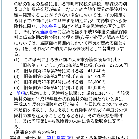
の額の算定の基礎に用いる市町村民税の課税、非課税の別
又は合計所得金額が確定しないため当該年度分の保険料の
額を確定することができない場合においては、その確定す
る日までの間において到来する納期において徴収すべき保
険料に限り、
次の各号
に掲げる第1号被保険者の区分に応
じ、それぞれ
当該各号
に定める額を平成18年度の当該保険
料に係る納期の数で除して得た額
(市長が必要と認める場合
においては、当該額の範囲内において市長が定める額とす
る。)
を、それぞれの納期に係る保険料として普通徴収す
る。
(1)
この条例による改正前の大東市介護保険条例
(以下
「旧条例」という。)
第20条第1号に掲げる者 27,360円
(2)
旧条例第20条第2号に掲げる者 41,040円
(3)
旧条例第20条第3号に掲げる者 54,720円
(4)
旧条例第20条第4号に掲げる者 68,400円
(5)
旧条例第20条第5号に掲げる者 82,080円
2
前項
の規定により保険料を賦課した場合において、当該保
険料の額が平成18年度分の保険料の額に満たないときは、
平成18年度分の保険料の額が確定した日以後においてその
不足額を徴収し、既に徴収した保険料が平成18年度分の保
険料の額を超えることとなるときは、その過納額を還付
し、又は当該第1号被保険者の未納に係る徴収金に充当す
る。
(延滞金の割合の特例)
第4条
当分の間、
第11条第1項
に規定する延滞金の年14.6パ