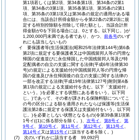
第1項若しくは第2項、第34条第1項、第34条の2第1
項、第34条の3第1項、第35条第1項、第35条の2第1
項、第35条の3第1項又は第36条の規定の適用がある場
合には、当該合計所得金額から令第22条の2第2項に規
定する特別控除額を控除して得た額とし、当該合計所
得金額が0を下回る場合には、0とする。以下同じ。)
が
1,200,000円未満である者であり、かつ、
前各号
のいず
れにも該当しないもの
イ
要保護者等
(生活保護法
(昭和25年法律第144号)
第6条
第2項に規定する要保護者又は中国残留邦人等の円滑な
帰国の促進並びに永住帰国した中国残留邦人等及び特
定配偶者の自立の支援に関する法律
(平成6年法律第30
号)
の規定による支援給付
(中国残留邦人等の円滑な帰
国の促進及び永住帰国後の自立の支援に関する法律の
一部を改正する法律
(平成19年法律第127号)
附則第4条
第1項の規定による支援給付を含む。以下「支援給付」
という。)
を必要とする状態にある者をいう。以下同
じ。)
であって、その者が課される保険料額についてこ
の号の区分による額を適用されたならば保護等
(生活保
護法第2条に規定する保護又は支援給付をいう。以下同
じ。)
を必要としない状態となるもの
(令第39条第1項第
1号イ
(
(1)
に係る部分を除く。)
、
次号イ
、
第8号イ
、
第
9号イ
、
第10号イ
、
第11号イ
、
第12号イ
、
第13号イ
、
第14号イ
又は
第15号イ
に該当する者を除く。)
(7)
次のいずれかに該当する者 99,092円