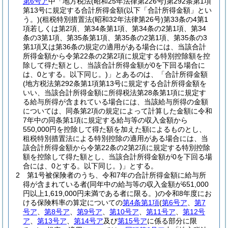
第6号ア
中「地方税法
(昭和25年法律第226号)
第292条第1項
第13号に規定する合計所得金額
(以下「合計所得金額」とい
う。)
(租税特別措置法
(昭和32年法律第26号)
第33条の4第1
項若しくは第2項、第34条第1項、第34条の2第1項、第34
条の3第1項、第35条第1項、第35条の2第1項、第35条の3
第1項又は第36条の規定の適用がある場合には、当該合計
所得金額から令第22条の2第2項に規定する特別控除額を控
除して得た額とし、当該合計所得金額が0を下回る場合に
は、0とする。以下同じ。)
」とあるのは、「合計所得金額
(地方税法第292条第1項第13号に規定する合計所得金額を
いい、当該合計所得金額に所得税法第28条第1項に規定す
る給与所得が含まれている場合には、当該給与所得の金額
については、同条第2項の規定によって計算した金額に令和
7年中の同条第1項に規定する給与等の収入金額から
550,000円を控除して得た額を加えた額によるものとし、
租税特別措置法による特別控除の適用がある場合には、当
該合計所得金額から令第22条の2第2項に規定する特別控除
額を控除して得た額とし、当該合計所得金額が0を下回る場
合には、0とする。以下同じ。)
」とする。
2
第1号被保険者のうち、令和7年の合計所得金額に給与所
得が含まれている者
(同年中の給与等の収入金額が651,000
円以上1,619,000円未満である者に限る。)
の令和8年度にお
ける保険料率の算定についての
第4条第1項
(
第6号ア
、
第7
号ア
、
第8号ア
、
第9号ア
、
第10号ア
、
第11号ア
、
第12号
ア
、
第13号ア
、
第14号ア
及び
第15号ア
に係る部分に限