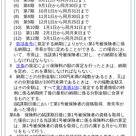
(5)
第5期 8月1日から同月31日まで
(6)
第6期 9月1日から同月30日まで
(7)
第7期 10月1日から同月31日まで
(8)
第8期 11月1日から同月30日まで
(9)
第9期 12月1日から同月25日まで
(10)
第10期 1月1日から同月31日まで
(11)
第11期 2月1日から同月末日まで
(12)
第12期 3月1日から同月25日まで
2
前項各号
に規定する納期によりがたい第1号被保険者に係
る納期は、市長が別に定めることができる。
この場合にお
いて、市長は、当該第1号被保険者に対し、その納期を通知
しなければならない。
3
次条
の規定により保険料の額の算定を行ったときは、納期
を定め、これを通知しなければならない。
4
納期ごとの分割金額に100円未満の端数があるとき、又は
その分割金額が100円未満であるときは、その端数金額又
はその全額は、すべて
第7条第1項
に規定する普通徴収の特
例に係る納期終了後の最初の納期に係る分割金額に合算す
るものとする。
(賦課期日後において第1号被保険者の資格取得、喪失等が
あった場合)
第6条
保険料の賦課期日後に第1号被保険者の資格を取得し
た場合における当該第1号被保険者に係る保険料の額の算定
は、第1号被保険者の資格を取得した日の属する月から月割
りをもって行う。