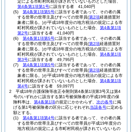
定による市町村民税が課されていないものとした場合、
第4条第1項第1号
に該当する者 41,040円
(5)
第4条第1項第5号
に該当する者であって、その者の属
する世帯の世帯主及びすべての世帯員
(
第2項
経過措置対
象者に限る。)
が平成18年度分の地方税法の規定による市
町村民税が課されていないものとした場合、
第4条第1項
第2号
に該当する者 41,040円
(6)
第4条第1項第5号
に該当する者であって、その者の属
する世帯の世帯主及びすべての世帯員
(
第2項
経過措置対
象者に限る。)
が平成18年度分の地方税法の規定による市
町村民税が課されていないものとした場合、
第4条第1項
第3号
に該当する者 49,795円
(7)
第4条第1項第5号
に該当する者であって、その者の属
する世帯の世帯主及びすべての世帯員
(
第2項
経過措置対
象者に限る。)
が平成18年度分の地方税法の規定による市
町村民税が課されていないものとした場合、
第4条第1項
第4号
に該当する者 59,097円
2
平成18年介護保険等改正令附則第4条第1項第3号又は第4
号のいずれかに該当する第1号被保険者の平成19年度の保
険料率は、
第4条第1項
の規定にかかわらず、
次の各号
に掲
げる第1号被保険者の区分に応じそれぞれ
当該各号
に定める
額とする。
(1)
第4条第1項第4号
に該当する者であって、その者の属
する世帯の世帯主及びすべての世帯員が平成19年度分の
地方税法の規定による市町村民税が課されていないもの