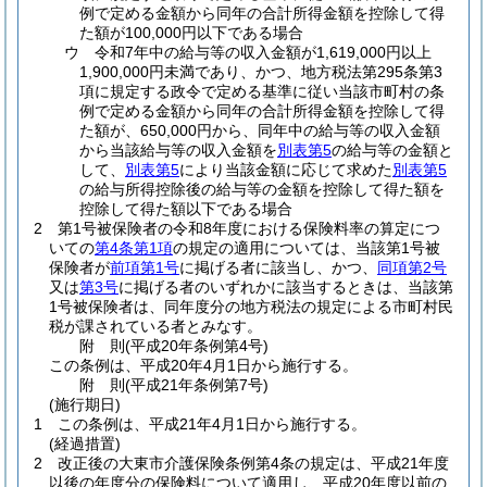
例で定める金額から同年の合計所得金額を控除して得
た額が100,000円以下である場合
ウ
令和7年中の給与等の収入金額が1,619,000円以上
1,900,000円未満であり、かつ、地方税法第295条第3
項に規定する政令で定める基準に従い当該市町村の条
例で定める金額から同年の合計所得金額を控除して得
た額が、650,000円から、同年中の給与等の収入金額
から当該給与等の収入金額を
別表第5
の給与等の金額と
して、
別表第5
により当該金額に応じて求めた
別表第5
の給与所得控除後の給与等の金額を控除して得た額を
控除して得た額以下である場合
2
第1号被保険者の令和8年度における保険料率の算定につ
いての
第4条第1項
の規定の適用については、当該第1号被
保険者が
前項第1号
に掲げる者に該当し、かつ、
同項第2号
又は
第3号
に掲げる者のいずれかに該当するときは、当該第
1号被保険者は、同年度分の地方税法の規定による市町村民
税が課されている者とみなす。
附
則
(平成20年
条例第4号)
この条例は、平成20年4月1日から施行する。
附
則
(平成21年
条例第7号)
(施行期日)
1
この条例は、平成21年4月1日から施行する。
(経過措置)
2
改正後の大東市介護保険条例第4条の規定は、平成21年度
以後の年度分の保険料について適用し、平成20年度以前の