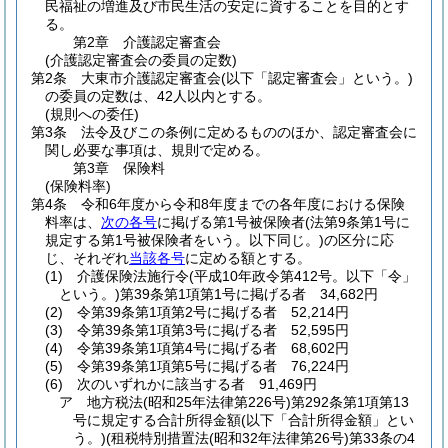
民福祉の増進及び市民生活の安定に資することを目的とす
る。
第2章
介護認定審査会
(介護認定審査会の委員の定数)
第2条
大東市介護認定審査会
(以下「認定審査会」という。)
の委員の定数は、42人以内とする。
(規則への委任)
第3条
法令及びこの条例に定めるもののほか、認定審査会に
関し必要な事項は、規則で定める。
第3章
保険料
(保険料率)
第4条
令和6年度から令和8年度までの各年度における保険
料率は、
次の各号
に掲げる第1号被保険者
(法第9条第1号に
規定する第1号被保険者をいう。以下同じ。)
の区分に応
じ、それぞれ
当該各号
に定める額とする。
(1)
介護保険法施行令
(平成10年政令第412号。以下「令」
という。)
第39条第1項第1号に掲げる者 34,682円
(2)
令第39条第1項第2号に掲げる者 52,214円
(3)
令第39条第1項第3号に掲げる者 52,595円
(4)
令第39条第1項第4号に掲げる者 68,602円
(5)
令第39条第1項第5号に掲げる者 76,224円
(6)
次のいずれかに該当する者 91,469円
ア
地方税法
(昭和25年法律第226号)
第292条第1項第13
号に規定する合計所得金額
(以下「合計所得金額」とい
う。)
(租税特別措置法
(昭和32年法律第26号)
第33条の4