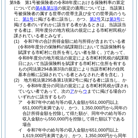
第9条
第1号被保険者の令和8年度における保険料率の算定
についての
第4条第1項
の規定の適用については、当該第1
号被保険者の属する世帯の世帯主及び全ての世帯員のうち
に、
第1号
に掲げる者に該当し、かつ、
第2号
又は
第3号
に
掲げる者のいずれかに該当する者があるときは、当該該当
する者は、同年度分の地方税法の規定による市町村民税が
課されている者とみなす。
(1)
令和7年の合計所得金額に給与所得が含まれている者
(令和8年度分の保険料の賦課期日において当該保険料を
賦課する市町村に住所を有しない者を除く。)
であって、
令和8年度分の地方税法の規定による市町村民税の賦課期
日において当該保険料を賦課する市町村に住所を有する
もの
(同法第294条第3項の規定により当該市町村の住民
基本台帳に記録されている者とみなされた者を含む。)
(2)
地方税法第295条第1項第2号に掲げる者に該当し、か
つ、令和8年度分の同法の規定による市町村民税が課され
ていない者であって、次の
ア
から
ウ
までに掲げる場合の
いずれかに該当するもの
ア
令和7年中の給与等の収入金額が551,000円以上
651,000円未満であり、かつ、1,350,000円から同年の
合計所得金額を控除して得た額が、同年中の給与等の
収入金額から550,000円を控除して得た額以下である
場合
イ
令和7年中の給与等の収入金額が651,000円以上
1,619,000円未満であり、かつ、1,350,000円から同年