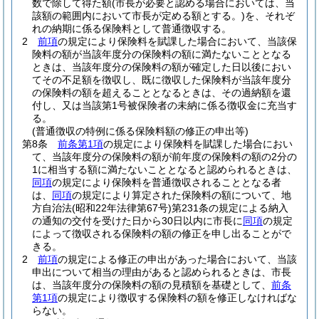
数で除して得た額
(市長が必要と認める場合においては、当
該額の範囲内において市長が定める額とする。)
を、それぞ
れの納期に係る保険料として普通徴収する。
2
前項
の規定により保険料を賦課した場合において、当該保
険料の額が当該年度分の保険料の額に満たないこととなる
ときは、当該年度分の保険料の額が確定した日以後におい
てその不足額を徴収し、既に徴収した保険料が当該年度分
の保険料の額を超えることとなるときは、その過納額を還
付し、又は当該第1号被保険者の未納に係る徴収金に充当す
る。
(普通徴収の特例に係る保険料額の修正の申出等)
第8条
前条第1項
の規定により保険料を賦課した場合におい
て、当該年度分の保険料の額が前年度の保険料の額の2分の
1に相当する額に満たないこととなると認められるときは、
同項
の規定により保険料を普通徴収されることとなる者
は、
同項
の規定により算定された保険料の額について、地
方自治法
(昭和22年法律第67号)
第231条の規定による納入
の通知の交付を受けた日から30日以内に市長に
同項
の規定
によって徴収される保険料の額の修正を申し出ることがで
きる。
2
前項
の規定による修正の申出があった場合において、当該
申出について相当の理由があると認められるときは、市長
は、当該年度分の保険料の額の見積額を基礎として、
前条
第1項
の規定により徴収する保険料の額を修正しなければな
らない。