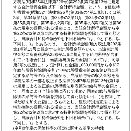
方税法
(昭和25年法律第226号)
第292条第1項第13号に規定
する合計所得金額
(以下「合計所得金額」という。)
(租税特
別措置法
(昭和32年法律第26号)
第33条の4第1項若しくは第
2項、第34条第1項、第34条の2第1項、第34条の3第1項、
第35条第1項、第35条の2第1項、第35条の3第1項又は第36
条の規定の適用がある場合には、当該合計所得金額から令
第22条の2第2項に規定する特別控除額を控除して得た額と
し、当該合計所得金額が0を下回る場合には、0とする。以
下同じ。)
」とあるのは、「合計所得金額
(地方税法第292条
第1項第13号に規定する合計所得金額をいい、当該合計所
得金額に所得税法第28条第1項に規定する給与所得が含ま
れている場合には、当該給与所得の金額については、同条
第2項の規定によって計算した金額に650,000円から令和7
年給与所得控除額
(令和7年中の所得税法第28条第1項に規
定する給与等の収入金額から、当該給与等の収入金額を所
得税法等の一部を改正する法律
(令和7年法律第13号)
第1条
の規定による改正前の所得税法別表第5の給与等の金額とし
て、同表により当該金額に応じて求めた同表の給与所得控
除後の給与等の金額を控除して得た額をいう。)
を控除して
得た額を加えた額によるものとし、租税特別措置法による
特別控除の適用がある場合には、当該合計所得金額から令
第22条の2第2項に規定する特別控除額を控除して得た額と
し、当該合計所得金額が0を下回る場合には、0とする。以
下同じ。)
」とする。
(令和8年度の保険料率の算定に関する基準の特例)