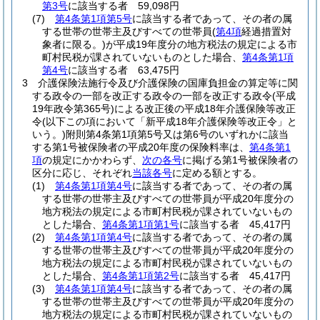
第3号
に該当する者 59,098円
(7)
第4条第1項第5号
に該当する者であって、その者の属
する世帯の世帯主及びすべての世帯員
(
第4項
経過措置対
象者に限る。)
が平成19年度分の地方税法の規定による市
町村民税が課されていないものとした場合、
第4条第1項
第4号
に該当する者 63,475円
3
介護保険法施行令及び介護保険の国庫負担金の算定等に関
する政令の一部を改正する政令の一部を改正する政令
(平成
19年政令第365号)
による改正後の平成18年介護保険等改正
令
(以下この項において「新平成18年介護保険等改正令」と
いう。)
附則第4条第1項第5号又は第6号のいずれかに該当
する第1号被保険者の平成20年度の保険料率は、
第4条第1
項
の規定にかかわらず、
次の各号
に掲げる第1号被保険者の
区分に応じ、それぞれ
当該各号
に定める額とする。
(1)
第4条第1項第4号
に該当する者であって、その者の属
する世帯の世帯主及びすべての世帯員が平成20年度分の
地方税法の規定による市町村民税が課されていないもの
とした場合、
第4条第1項第1号
に該当する者 45,417円
(2)
第4条第1項第4号
に該当する者であって、その者の属
する世帯の世帯主及びすべての世帯員が平成20年度分の
地方税法の規定による市町村民税が課されていないもの
とした場合、
第4条第1項第2号
に該当する者 45,417円
(3)
第4条第1項第4号
に該当する者であって、その者の属
する世帯の世帯主及びすべての世帯員が平成20年度分の
地方税法の規定による市町村民税が課されていないもの