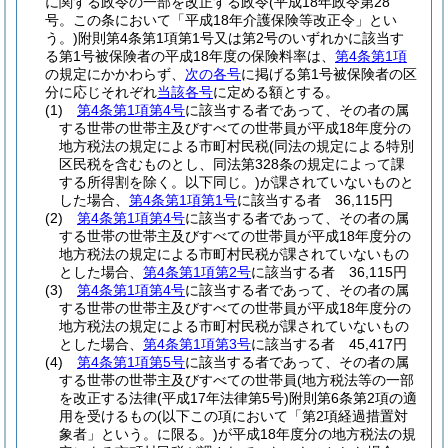
に関する政令の一部を改正する政令
(平成18年政令第28
号。この条において「平成18年介護保険等改正令」とい
う。)
附則第4条第1項第1号又は第2号のいずれかに該当す
る第1号被保険者の平成18年度の保険料率は、
第4条第1項
の規定にかかわらず、
次の各号
に掲げる第1号被保険者の区
分に応じそれぞれ
当該各号
に定める額とする。
(1)
第4条第1項第4号
に該当する者であって、その者の属
する世帯の世帯主及びすべての世帯員が平成18年度分の
地方税法の規定による市町村民税
(同法の規定による特別
区民税を含むものとし、同法第328条の規定によって課
する所得割を除く。以下同じ。)
が課されていないものと
した場合、
第4条第1項第1号
に該当する者 36,115円
(2)
第4条第1項第4号
に該当する者であって、その者の属
する世帯の世帯主及びすべての世帯員が平成18年度分の
地方税法の規定による市町村民税が課されていないもの
とした場合、
第4条第1項第2号
に該当する者 36,115円
(3)
第4条第1項第4号
に該当する者であって、その者の属
する世帯の世帯主及びすべての世帯員が平成18年度分の
地方税法の規定による市町村民税が課されていないもの
とした場合、
第4条第1項第3号
に該当する者 45,417円
(4)
第4条第1項第5号
に該当する者であって、その者の属
する世帯の世帯主及びすべての世帯員(地方税法等の一部
を改正する法律
(平成17年法律第5号)
附則第6条第2項の適
用を受けるもの
(以下この項において「第2項経過措置対
象者」という。に限る。)
が平成18年度分の地方税法の規