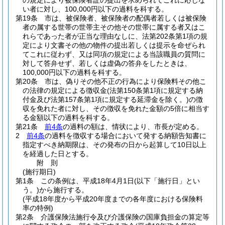
の規定により被保険者証の提出を求められてこれに応じな
い者に対し、100,000円以下の過料を科する。
第19条
市は、被保険者、被保険者の配偶者若しくは被保険
者の属する世帯の世帯主その他その世帯に属する者又はこ
れらであった者が正当な理由なしに、法第202条第1項の規
定により文書その他の物件の提出若しくは提示を命ぜられ
てこれに従わず、又は同項の規定による当該職員の質問に
対して答弁せず、若しくは虚偽の答弁をしたときは、
100,000円以下の過料を科する。
第20条
市は、偽りその他不正の行為により保険料その他こ
の法律の規定による徴収金
(法第150条第1項に規定する納
付金及び法第157条第1項に規定する延滞金を除く。)
の徴
収を免れた者に対し、その徴収を免れた金額の5倍に相当す
る金額以下の過料を科する。
第21条
前4条
の過料の額は、情状により、市長が定める。
2
前4条
の過料を徴収する場合において発する納額告知書に
指定すべき納期限は、その発布の日から起算して10日以上
を経過した日とする。
附
則
(施行期日)
第1条
この条例は、平成18年4月1日
(以下「施行日」とい
う。)
から施行する。
(平成18年度から平成20年度までの各年度における保険料
率の特例)
第2条
介護保険法施行令及び介護保険の国庫負担金の算定等