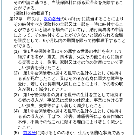
その申請に基づき、当該保険料に係る延滞金を免除するこ
とができる。
(保険料の徴収猶予)
第12条
市長は、
次の各号
のいずれかに該当することにより
その納付すべき保険料の全部又は一部を一時に納付するこ
とができないと認める場合においては、納付義務者の申請
によって、その納付することができないと認められる金額
を限度として、6か月以内の期間を限って徴収猶予すること
ができる。
(1)
第1号被保険者又はその属する世帯の生計を主として
維持する者が、震災、風水害、火災その他これらに類す
る災害により、住宅、家財又はその他の財産について著
しい損害を受けたこと。
(2)
第1号被保険者の属する世帯の生計を主として維持す
る者が死亡したこと、又はその者が心身に重大な障害を
受け、若しくは長期間入院したことにより、その者の収
入が著しく減少したこと。
(3)
第1号被保険者の属する世帯の生計を主として維持す
る者の収入が、事業又は業務の休廃止、事業における著
しい損失、失業等により著しく減少したこと。
(4)
第1号被保険者の属する世帯の生計を主として維持す
る者の収入が、干ばつ、冷害、凍霜害等による農作物の
不作、不漁その他これに類する理由により著しく減少し
たこと。
(5)
前各号
に掲げるもののほか、生活が困難な状況であっ