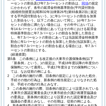
ーセントの割合及び年7.3パーセントの割合は、
同項
の規定
にかかわらず、各年の延滞金特例基準割合
(平均貸付割合
(租税特別措置法
(昭和32年法律第26号)
第93条第2項に規定
する平均貸付割合をいう。)
に年1パーセントの割合を加算
した割合をいう。以下この条において同じ。)
が年7.3パー
セントの割合に満たない場合には、その年中においては、
年14.6パーセントの割合にあってはその年における延滞金
特例基準割合に年7.3パーセントの割合を加算した割合と
し、年7.3パーセントの割合にあっては当該延滞金特例基準
割合に年1パーセントの割合を加算した割合
(当該加算した
割合が年7.3パーセントの割合を超える場合には、年7.3パ
ーセントの割合)
とする。
(経過措置)
第5条
この条例による改正後の大東市介護保険条例
(以下
「新条例」という。)
の規定は、平成18年度以降の年度分の
保険料について適用し、平成17年度分までの保険料につい
ては、なお従前の例による。
2
この条例の施行の際、旧条例の規定によりなされた処分、
手続その他の行為は、新条例の相当規定によりなされた処
分、手続その他の行為とみなす。
3
この条例の施行の際、旧条例の規定により設置されている
大東市介護認定審査会及び大東市総合介護計画運営協議会
の委員は、新条例の規定により設置された認定審査会及び
協議会の委員とみなし、その任期は、従前の例による。
4
新条例第6章の規定は、施行日以後に過料を科すべき行為