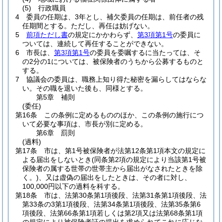
(5)
行政職員
4
委員の任期は、3年とし、補欠委員の任期は、前任者の残
任期間とする。
ただし、再任は妨げない。
5
前項ただし書
の規定にかかわらず、
第3項第1号
の委員に
ついては、連続して再任することができない。
6
市長は、
第3項第1号
の委員を委嘱するに当たっては、そ
の2分の1については、被保険者のうちから公募するものと
する。
7
協議会の委員は、職務上知り得た秘密を漏らしてはならな
い。
その職を退いた後も、同様とする。
第5章
補則
(委任)
第16条
この条例に定めるもののほか、この条例の施行につ
いて必要な事項は、市長が別に定める。
第6章
罰則
(過料)
第17条
市は、第1号被保険者が法第12条第1項本文の規定に
よる届出をしないとき
(同条第2項の規定により当該第1号被
保険者の属する世帯の世帯主から届出がなされたときを除
く。)
、又は虚偽の届出をしたときは、その者に対し、
100,000円以下の過料を科する。
第18条
市は、法第30条第1項後段、法第31条第1項後段、法
第33条の3第1項後段、法第34条第1項後段、法第35条第6
項後段、法第66条第1項若しくは第2項又は法第68条第1項