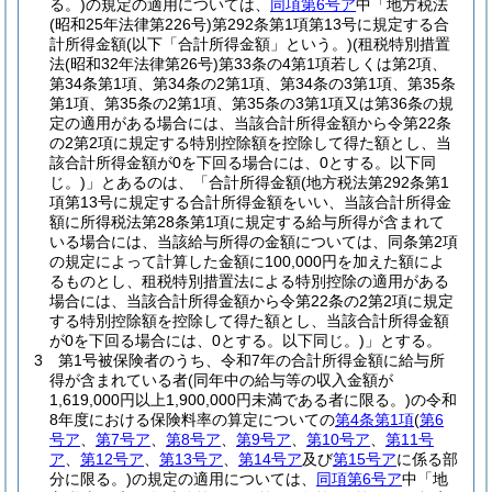
る。)
の規定の適用については、
同項第6号ア
中「地方税法
(昭和25年法律第226号)
第292条第1項第13号に規定する合
計所得金額
(以下「合計所得金額」という。)
(租税特別措置
法
(昭和32年法律第26号)
第33条の4第1項若しくは第2項、
第34条第1項、第34条の2第1項、第34条の3第1項、第35条
第1項、第35条の2第1項、第35条の3第1項又は第36条の規
定の適用がある場合には、当該合計所得金額から令第22条
の2第2項に規定する特別控除額を控除して得た額とし、当
該合計所得金額が0を下回る場合には、0とする。以下同
じ。)
」とあるのは、「合計所得金額
(地方税法第292条第1
項第13号に規定する合計所得金額をいい、当該合計所得金
額に所得税法第28条第1項に規定する給与所得が含まれて
いる場合には、当該給与所得の金額については、同条第2項
の規定によって計算した金額に100,000円を加えた額によ
るものとし、租税特別措置法による特別控除の適用がある
場合には、当該合計所得金額から令第22条の2第2項に規定
する特別控除額を控除して得た額とし、当該合計所得金額
が0を下回る場合には、0とする。以下同じ。)
」とする。
3
第1号被保険者のうち、令和7年の合計所得金額に給与所
得が含まれている者
(同年中の給与等の収入金額が
1,619,000円以上1,900,000円未満である者に限る。)
の令和
8年度における保険料率の算定についての
第4条第1項
(
第6
号ア
、
第7号ア
、
第8号ア
、
第9号ア
、
第10号ア
、
第11号
ア
、
第12号ア
、
第13号ア
、
第14号ア
及び
第15号ア
に係る部
分に限る。)
の規定の適用については、
同項第6号ア
中「地