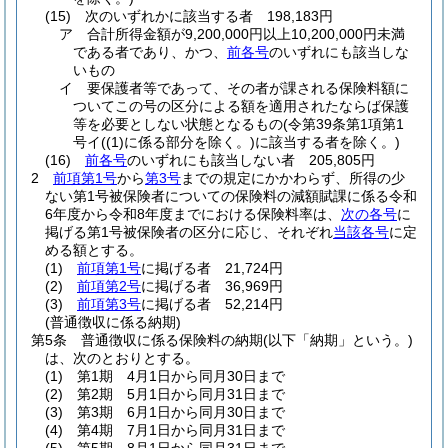
(15)
次のいずれかに該当する者 198,183円
ア
合計所得金額が9,200,000円以上10,200,000円未満
である者であり、かつ、
前各号
のいずれにも該当しな
いもの
イ
要保護者等であって、その者が課される保険料額に
ついてこの号の区分による額を適用されたならば保護
等を必要としない状態となるもの
(令第39条第1項第1
号イ
(
(1)
に係る部分を除く。)
に該当する者を除く。)
(16)
前各号
のいずれにも該当しない者 205,805円
2
前項第1号
から
第3号
までの規定にかかわらず、所得の少
ない第1号被保険者についての保険料の減額賦課に係る令和
6年度から令和8年度までにおける保険料率は、
次の各号
に
掲げる第1号被保険者の区分に応じ、それぞれ
当該各号
に定
める額とする。
(1)
前項第1号
に掲げる者 21,724円
(2)
前項第2号
に掲げる者 36,969円
(3)
前項第3号
に掲げる者 52,214円
(普通徴収に係る納期)
第5条
普通徴収に係る保険料の納期
(以下「納期」という。)
は、次のとおりとする。
(1)
第1期 4月1日から同月30日まで
(2)
第2期 5月1日から同月31日まで
(3)
第3期 6月1日から同月30日まで
(4)
第4期 7月1日から同月31日まで