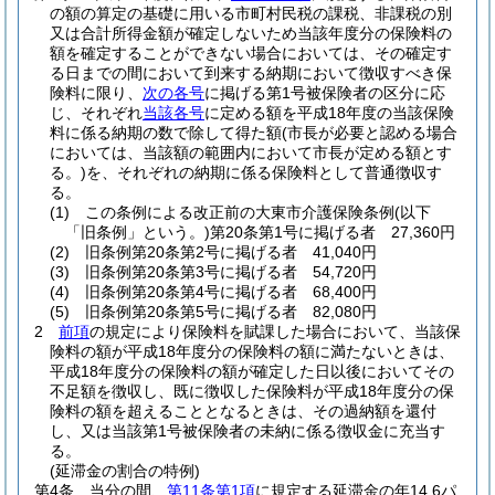
の額の算定の基礎に用いる市町村民税の課税、非課税の別
又は合計所得金額が確定しないため当該年度分の保険料の
額を確定することができない場合においては、その確定す
る日までの間において到来する納期において徴収すべき保
険料に限り、
次の各号
に掲げる第1号被保険者の区分に応
じ、それぞれ
当該各号
に定める額を平成18年度の当該保険
料に係る納期の数で除して得た額
(市長が必要と認める場合
においては、当該額の範囲内において市長が定める額とす
る。)
を、それぞれの納期に係る保険料として普通徴収す
る。
(1)
この条例による改正前の大東市介護保険条例
(以下
「旧条例」という。)
第20条第1号に掲げる者 27,360円
(2)
旧条例第20条第2号に掲げる者 41,040円
(3)
旧条例第20条第3号に掲げる者 54,720円
(4)
旧条例第20条第4号に掲げる者 68,400円
(5)
旧条例第20条第5号に掲げる者 82,080円
2
前項
の規定により保険料を賦課した場合において、当該保
険料の額が平成18年度分の保険料の額に満たないときは、
平成18年度分の保険料の額が確定した日以後においてその
不足額を徴収し、既に徴収した保険料が平成18年度分の保
険料の額を超えることとなるときは、その過納額を還付
し、又は当該第1号被保険者の未納に係る徴収金に充当す
る。
(延滞金の割合の特例)
第4条
当分の間、
第11条第1項
に規定する延滞金の年14.6パ