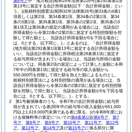
第6号ア
中「地方税法
(昭和25年法律第226号)
第292条第1項
第13号に規定する合計所得金額
(以下「合計所得金額」とい
う。)
(租税特別措置法
(昭和32年法律第26号)
第33条の4第1
項若しくは第2項、第34条第1項、第34条の2第1項、第34
条の3第1項、第35条第1項、第35条の2第1項、第35条の3
第1項又は第36条の規定の適用がある場合には、当該合計
所得金額から令第22条の2第2項に規定する特別控除額を控
除して得た額とし、当該合計所得金額が0を下回る場合に
は、0とする。以下同じ。)
」とあるのは、「合計所得金額
(地方税法第292条第1項第13号に規定する合計所得金額を
いい、当該合計所得金額に所得税法第28条第1項に規定す
る給与所得が含まれている場合には、当該給与所得の金額
については、同条第2項の規定によって計算した金額に令和
7年中の同条第1項に規定する給与等の収入金額から
550,000円を控除して得た額を加えた額によるものとし、
租税特別措置法による特別控除の適用がある場合には、当
該合計所得金額から令第22条の2第2項に規定する特別控除
額を控除して得た額とし、当該合計所得金額が0を下回る場
合には、0とする。以下同じ。)
」とする。
2
第1号被保険者のうち、令和7年の合計所得金額に給与所
得が含まれている者
(同年中の給与等の収入金額が651,000
円以上1,619,000円未満である者に限る。)
の令和8年度にお
ける保険料率の算定についての
第4条第1項
(
第6号ア
、
第7
号ア
、
第8号ア
、
第9号ア
、
第10号ア
、
第11号ア
、
第12号
ア
、
第13号ア
、
第14号ア
及び
第15号ア
に係る部分に限