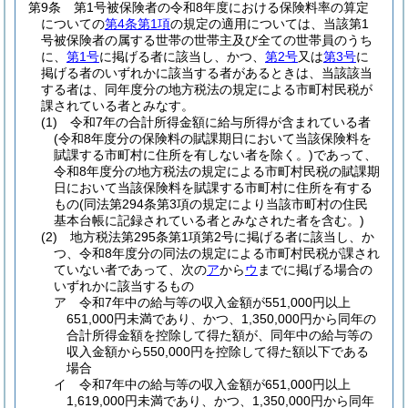
第9条
第1号被保険者の令和8年度における保険料率の算定
についての
第4条第1項
の規定の適用については、当該第1
号被保険者の属する世帯の世帯主及び全ての世帯員のうち
に、
第1号
に掲げる者に該当し、かつ、
第2号
又は
第3号
に
掲げる者のいずれかに該当する者があるときは、当該該当
する者は、同年度分の地方税法の規定による市町村民税が
課されている者とみなす。
(1)
令和7年の合計所得金額に給与所得が含まれている者
(令和8年度分の保険料の賦課期日において当該保険料を
賦課する市町村に住所を有しない者を除く。)
であって、
令和8年度分の地方税法の規定による市町村民税の賦課期
日において当該保険料を賦課する市町村に住所を有する
もの
(同法第294条第3項の規定により当該市町村の住民
基本台帳に記録されている者とみなされた者を含む。)
(2)
地方税法第295条第1項第2号に掲げる者に該当し、か
つ、令和8年度分の同法の規定による市町村民税が課され
ていない者であって、次の
ア
から
ウ
までに掲げる場合の
いずれかに該当するもの
ア
令和7年中の給与等の収入金額が551,000円以上
651,000円未満であり、かつ、1,350,000円から同年の
合計所得金額を控除して得た額が、同年中の給与等の
収入金額から550,000円を控除して得た額以下である
場合
イ
令和7年中の給与等の収入金額が651,000円以上
1,619,000円未満であり、かつ、1,350,000円から同年