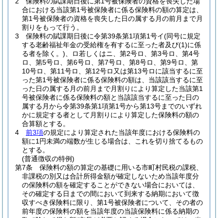
2
保険料の賦課期日後に第1号被保険者の資格を喪失した場
合における当該第1号被保険者に係る保険料の額の算定は、
第1号被保険者の資格を喪失した日の属する月の前月まで月
割りをもって行う。
3
保険料の賦課期日後に令第39条第1項第1号イ
(同号に規定
する老齢福祉年金の受給権を有するに至った者及び
(1)
に係
る者を除く。)
、ロ若しくはニ、第2号ロ、第3号ロ、第4号
ロ、第5号ロ、第6号ロ、第7号ロ、第8号ロ、第9号ロ、第
10号ロ、第11号ロ、第12号ロ又は第13号ロに該当するに至
った第1号被保険者に係る保険料の額は、当該該当するに至
った日の属する月の前月まで月割りにより算定した当該第1
号被保険者に係る保険料の額と当該該当するに至った日の
属する月から令第39条第1項第1号から第13号までのいずれ
かに規定する者として月割りにより算定した保険料の額の
合算額とする。
4
前3項
の規定により算定された当該年度における保険料の
額に1円未満の端数が生じる場合は、これを切り捨てるもの
とする。
(普通徴収の特例)
第7条
保険料の額の算定の基礎に用いる市町村民税の課税、
非課税の別又は合計所得金額が確定しないため当該年度分
の保険料の額を確定することができない場合においては、
その確定する日までの間において到来する納期において徴
収すべき保険料に限り、第1号被保険者について、その者の
前年度の保険料の額を当該年度の当該保険料に係る納期の