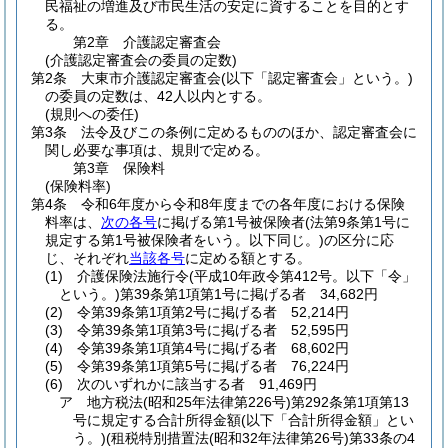
民福祉の増進及び市民生活の安定に資することを目的とす
る。
第2章
介護認定審査会
(介護認定審査会の委員の定数)
第2条
大東市介護認定審査会
(以下「認定審査会」という。)
の委員の定数は、42人以内とする。
(規則への委任)
第3条
法令及びこの条例に定めるもののほか、認定審査会に
関し必要な事項は、規則で定める。
第3章
保険料
(保険料率)
第4条
令和6年度から令和8年度までの各年度における保険
料率は、
次の各号
に掲げる第1号被保険者
(法第9条第1号に
規定する第1号被保険者をいう。以下同じ。)
の区分に応
じ、それぞれ
当該各号
に定める額とする。
(1)
介護保険法施行令
(平成10年政令第412号。以下「令」
という。)
第39条第1項第1号に掲げる者 34,682円
(2)
令第39条第1項第2号に掲げる者 52,214円
(3)
令第39条第1項第3号に掲げる者 52,595円
(4)
令第39条第1項第4号に掲げる者 68,602円
(5)
令第39条第1項第5号に掲げる者 76,224円
(6)
次のいずれかに該当する者 91,469円
ア
地方税法
(昭和25年法律第226号)
第292条第1項第13
号に規定する合計所得金額
(以下「合計所得金額」とい
う。)
(租税特別措置法
(昭和32年法律第26号)
第33条の4