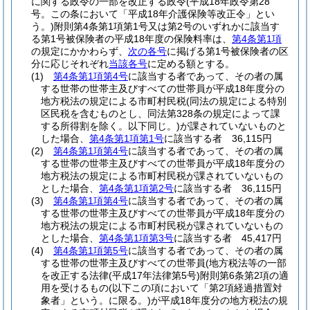
に関する政令の一部を改正する政令
(平成18年政令第28
号。この条において「平成18年介護保険等改正令」とい
う。)
附則第4条第1項第1号又は第2号のいずれかに該当す
る第1号被保険者の平成18年度の保険料率は、
第4条第1項
の規定にかかわらず、
次の各号
に掲げる第1号被保険者の区
分に応じそれぞれ
当該各号
に定める額とする。
(1)
第4条第1項第4号
に該当する者であって、その者の属
する世帯の世帯主及びすべての世帯員が平成18年度分の
地方税法の規定による市町村民税
(同法の規定による特別
区民税を含むものとし、同法第328条の規定によって課
する所得割を除く。以下同じ。)
が課されていないものと
した場合、
第4条第1項第1号
に該当する者 36,115円
(2)
第4条第1項第4号
に該当する者であって、その者の属
する世帯の世帯主及びすべての世帯員が平成18年度分の
地方税法の規定による市町村民税が課されていないもの
とした場合、
第4条第1項第2号
に該当する者 36,115円
(3)
第4条第1項第4号
に該当する者であって、その者の属
する世帯の世帯主及びすべての世帯員が平成18年度分の
地方税法の規定による市町村民税が課されていないもの
とした場合、
第4条第1項第3号
に該当する者 45,417円
(4)
第4条第1項第5号
に該当する者であって、その者の属
する世帯の世帯主及びすべての世帯員(地方税法等の一部
を改正する法律
(平成17年法律第5号)
附則第6条第2項の適
用を受けるもの
(以下この項において「第2項経過措置対
象者」という。に限る。)
が平成18年度分の地方税法の規