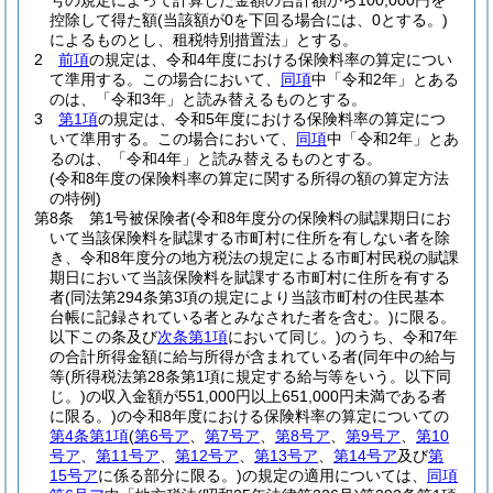
号の規定によって計算した金額の合計額から100,000円を
控除して得た額
(当該額が0を下回る場合には、0とする。)
によるものとし、租税特別措置法」とする。
2
前項
の規定は、令和4年度における保険料率の算定につい
て準用する。
この場合において、
同項
中「令和2年」とある
のは、「令和3年」と読み替えるものとする。
3
第1項
の規定は、令和5年度における保険料率の算定につ
いて準用する。
この場合において、
同項
中「令和2年」とあ
るのは、「令和4年」と読み替えるものとする。
(令和8年度の保険料率の算定に関する所得の額の算定方法
の特例)
第8条
第1号被保険者
(令和8年度分の保険料の賦課期日にお
いて当該保険料を賦課する市町村に住所を有しない者を除
き、令和8年度分の地方税法の規定による市町村民税の賦課
期日において当該保険料を賦課する市町村に住所を有する
者
(同法第294条第3項の規定により当該市町村の住民基本
台帳に記録されている者とみなされた者を含む。)
に限る。
以下この条及び
次条第1項
において同じ。)
のうち、令和7年
の合計所得金額に給与所得が含まれている者
(同年中の給与
等
(所得税法第28条第1項に規定する給与等をいう。以下同
じ。)
の収入金額が551,000円以上651,000円未満である者
に限る。)
の令和8年度における保険料率の算定についての
第4条第1項
(
第6号ア
、
第7号ア
、
第8号ア
、
第9号ア
、
第10
号ア
、
第11号ア
、
第12号ア
、
第13号ア
、
第14号ア
及び
第
15号ア
に係る部分に限る。)
の規定の適用については、
同項