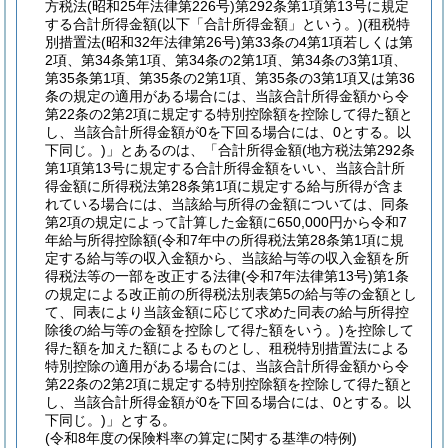
方税法
(昭和25年法律第226号)
第292条第1項第13号に規定
する合計所得金額
(以下「合計所得金額」という。)
(租税特
別措置法
(昭和32年法律第26号)
第33条の4第1項若しくは第
2項、第34条第1項、第34条の2第1項、第34条の3第1項、
第35条第1項、第35条の2第1項、第35条の3第1項又は第36
条の規定の適用がある場合には、当該合計所得金額から令
第22条の2第2項に規定する特別控除額を控除して得た額と
し、当該合計所得金額が0を下回る場合には、0とする。以
下同じ。)
」とあるのは、「合計所得金額
(地方税法第292条
第1項第13号に規定する合計所得金額をいい、当該合計所
得金額に所得税法第28条第1項に規定する給与所得が含ま
れている場合には、当該給与所得の金額については、同条
第2項の規定によって計算した金額に650,000円から令和7
年給与所得控除額
(令和7年中の所得税法第28条第1項に規
定する給与等の収入金額から、当該給与等の収入金額を所
得税法等の一部を改正する法律
(令和7年法律第13号)
第1条
の規定による改正前の所得税法別表第5の給与等の金額とし
て、同表により当該金額に応じて求めた同表の給与所得控
除後の給与等の金額を控除して得た額をいう。)
を控除して
得た額を加えた額によるものとし、租税特別措置法による
特別控除の適用がある場合には、当該合計所得金額から令
第22条の2第2項に規定する特別控除額を控除して得た額と
し、当該合計所得金額が0を下回る場合には、0とする。以
下同じ。)
」とする。
(令和8年度の保険料率の算定に関する基準の特例)