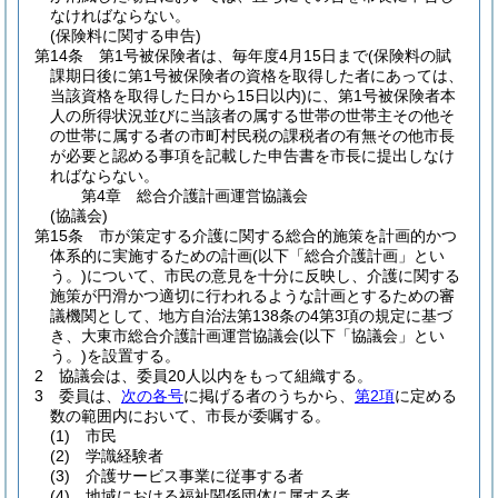
なければならない。
(保険料に関する申告)
第14条
第1号被保険者は、毎年度4月15日まで
(保険料の賦
課期日後に第1号被保険者の資格を取得した者にあっては、
当該資格を取得した日から15日以内)
に、第1号被保険者本
人の所得状況並びに当該者の属する世帯の世帯主その他そ
の世帯に属する者の市町村民税の課税者の有無その他市長
が必要と認める事項を記載した申告書を市長に提出しなけ
ればならない。
第4章
総合介護計画運営協議会
(協議会)
第15条
市が策定する介護に関する総合的施策を計画的かつ
体系的に実施するための計画
(以下「総合介護計画」とい
う。)
について、市民の意見を十分に反映し、介護に関する
施策が円滑かつ適切に行われるような計画とするための審
議機関として、地方自治法第138条の4第3項の規定に基づ
き、大東市総合介護計画運営協議会
(以下「協議会」とい
う。)
を設置する。
2
協議会は、委員20人以内をもって組織する。
3
委員は、
次の各号
に掲げる者のうちから、
第2項
に定める
数の範囲内において、市長が委嘱する。
(1)
市民
(2)
学識経験者
(3)
介護サービス事業に従事する者
(4)
地域における福祉関係団体に属する者