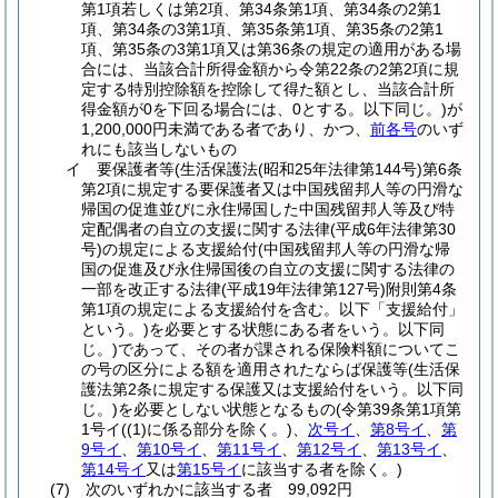
第1項若しくは第2項、第34条第1項、第34条の2第1
項、第34条の3第1項、第35条第1項、第35条の2第1
項、第35条の3第1項又は第36条の規定の適用がある場
合には、当該合計所得金額から令第22条の2第2項に規
定する特別控除額を控除して得た額とし、当該合計所
得金額が0を下回る場合には、0とする。以下同じ。)
が
1,200,000円未満である者であり、かつ、
前各号
のいず
れにも該当しないもの
イ
要保護者等
(生活保護法
(昭和25年法律第144号)
第6条
第2項に規定する要保護者又は中国残留邦人等の円滑な
帰国の促進並びに永住帰国した中国残留邦人等及び特
定配偶者の自立の支援に関する法律
(平成6年法律第30
号)
の規定による支援給付
(中国残留邦人等の円滑な帰
国の促進及び永住帰国後の自立の支援に関する法律の
一部を改正する法律
(平成19年法律第127号)
附則第4条
第1項の規定による支援給付を含む。以下「支援給付」
という。)
を必要とする状態にある者をいう。以下同
じ。)
であって、その者が課される保険料額についてこ
の号の区分による額を適用されたならば保護等
(生活保
護法第2条に規定する保護又は支援給付をいう。以下同
じ。)
を必要としない状態となるもの
(令第39条第1項第
1号イ
(
(1)
に係る部分を除く。)
、
次号イ
、
第8号イ
、
第
9号イ
、
第10号イ
、
第11号イ
、
第12号イ
、
第13号イ
、
第14号イ
又は
第15号イ
に該当する者を除く。)
(7)
次のいずれかに該当する者 99,092円