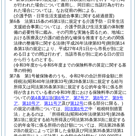
が行われた場合について適用し、同日前に当該行為が行わ
れた場合については、なお従前の例による。
(介護予防・日常生活支援総合事業に関する経過措置)
第6条
法第115条の45第1項に規定する介護予防・日常生活
支援総合事業については、介護予防及び生活支援の体制整
備の必要性等に鑑み、その円滑な実施を図るため、地域に
おける医療及び介護の総合的な確保を推進するための関係
法律の整備等に関する法律
(平成26年法律第83号)
附則第14
条第1項の規定により、平成27年4月1日から市長が別に定
める日までの間は行わず、当該市長が別に定める日の翌日
から行うものとする。
(令和3年度から令和5年度までの保険料率の算定に関する基
準の特例)
第7条
第1号被保険者のうち、令和2年の合計所得金額に所
得税法
(昭和40年法律第33号)
第28条第1項に規定する給与
所得又は同法第35条第3項に規定する公的年金等に係る所
得が含まれている者の令和3年度における保険料率の算定に
ついての
第4条第1項
(
第6号ア
、
第7号ア
、
第8号ア
、
第9号
ア
、
第10号ア
、
第11号ア
及び
第12号
に係る部分に限る。)
の規定の適用については、
同項第6号ア
中「租税特別措置
法」とあるのは、「所得税法
(昭和40年法律第33号)
第28条
第1項に規定する給与所得及び同法第35条第3項に規定する
公的年金等に係る所得の合計額については、同法第28条第
2項の規定によって計算した金額及び同法第35条第2項第1