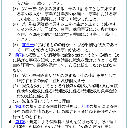
入が著しく減少したこと。
(3)
第1号被保険者の属する世帯の生計を主として維持す
る者の収入が、事業又は業務の休廃止、事業における著
しい損失、失業等により著しく減少したこと。
(4)
第1号被保険者の属する世帯の生計を主として維持す
る者の収入が、干ばつ、冷害、凍霜害等による農作物の
不作、不漁その他これに類する理由により著しく減少し
たこと。
(5)
前各号
に掲げるもののほか、生活が困難な状況であっ
て、市長が必要と認める事由があること。
2
前項
の規定により保険料の減免を受けようとする者は、次
に掲げる事項を記載した申請書に減免を受けようとする理
由を証明する書類を添付して、市長に提出しなければなら
ない。
(1)
第1号被保険者及びその属する世帯の生計を主として
維持する者の氏名、住所及び個人番号
(2)
減免を受けようとする保険料の額及び納期限又は当該
保険料の徴収に係る特別徴収に係る特別徴収対象年金給
付の支払に係る月
(3)
減免を受けようとする理由
3
第1項
の規定による保険料の減免は、
前項
の規定による保
険料の減免申請のあった日の属する月分に係る保険料から
行うものとする。
4
第1項
の規定による保険料の減免を受けた者は、その理由
が消滅した場合においては、直ちにその旨を市長に申告し