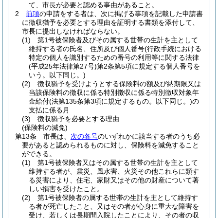
て、市長が必要と認める事由があること。
2
前項
の申請をする者は、次に掲げる事項を記載した申請書
に徴収猶予を必要とする理由を証明する書類を添付して、
市長に提出しなければならない。
(1)
第1号被保険者及びその属する世帯の生計を主として
維持する者の氏名、住所及び個人番号
(行政手続における
特定の個人を識別するための番号の利用等に関する法律
(平成25年法律第27号)
第2条第5項に規定する個人番号を
いう。以下同じ。)
(2)
徴収猶予を受けようとする保険料の額及び納期限又は
当該保険料の徴収に係る特別徴収に係る特別徴収対象年
金給付
(法第135条第3項に規定するもの。以下同じ。)
の
支払に係る月
(3)
徴収猶予を必要とする理由
(保険料の減免)
第13条
市長は、
次の各号
のいずれかに該当する者のうち必
要があると認められるものに対し、保険料を減免すること
ができる。
(1)
第1号被保険者又はその属する世帯の生計を主として
維持する者が、震災、風水害、火災その他これらに類す
る災害により、住宅、家財又はその他の財産について著
しい損害を受けたこと。
(2)
第1号被保険者の属する世帯の生計を主として維持す
る者が死亡したこと、又はその者が心身に重大な障害を
受け、若しくは長期間入院したことにより、その者の収