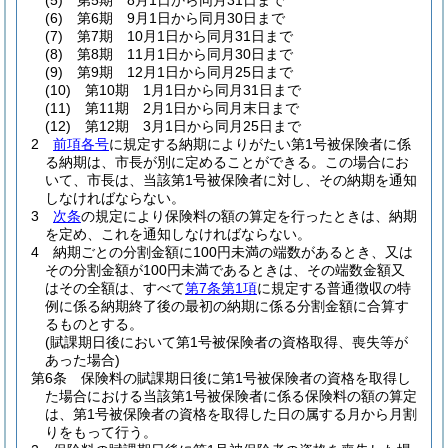
(5)
第5期 8月1日から同月31日まで
(6)
第6期 9月1日から同月30日まで
(7)
第7期 10月1日から同月31日まで
(8)
第8期 11月1日から同月30日まで
(9)
第9期 12月1日から同月25日まで
(10)
第10期 1月1日から同月31日まで
(11)
第11期 2月1日から同月末日まで
(12)
第12期 3月1日から同月25日まで
2
前項各号
に規定する納期によりがたい第1号被保険者に係
る納期は、市長が別に定めることができる。
この場合にお
いて、市長は、当該第1号被保険者に対し、その納期を通知
しなければならない。
3
次条
の規定により保険料の額の算定を行ったときは、納期
を定め、これを通知しなければならない。
4
納期ごとの分割金額に100円未満の端数があるとき、又は
その分割金額が100円未満であるときは、その端数金額又
はその全額は、すべて
第7条第1項
に規定する普通徴収の特
例に係る納期終了後の最初の納期に係る分割金額に合算す
るものとする。
(賦課期日後において第1号被保険者の資格取得、喪失等が
あった場合)
第6条
保険料の賦課期日後に第1号被保険者の資格を取得し
た場合における当該第1号被保険者に係る保険料の額の算定
は、第1号被保険者の資格を取得した日の属する月から月割
りをもって行う。