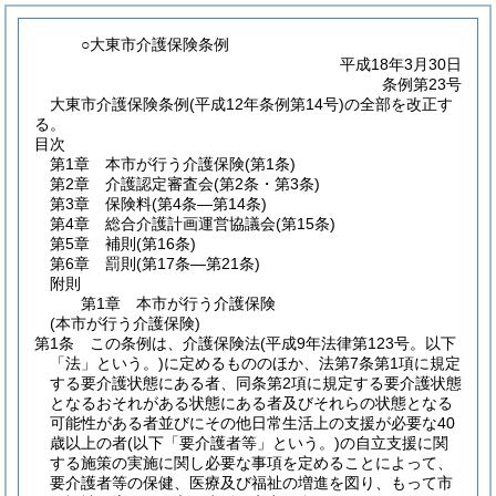
○大東市介護保険条例
平成18年3月30日
条例第23号
大東市介護保険条例(平成12年条例第14号)の全部を改正す
る。
目次
第1章
本市が行う介護保険
(第1条)
第2章
介護認定審査会
(第2条・第3条)
第3章
保険料
(第4条―第14条)
第4章
総合介護計画運営協議会
(第15条)
第5章
補則
(第16条)
第6章
罰則
(第17条―第21条)
附則
第1章
本市が行う介護保険
(本市が行う介護保険)
第1条
この条例は、介護保険法
(平成9年法律第123号。以下
「法」という。)
に定めるもののほか、法第7条第1項に規定
する要介護状態にある者、同条第2項に規定する要介護状態
となるおそれがある状態にある者及びそれらの状態となる
可能性がある者並びにその他日常生活上の支援が必要な40
歳以上の者
(以下「要介護者等」という。)
の自立支援に関
する施策の実施に関し必要な事項を定めることによって、
要介護者等の保健、医療及び福祉の増進を図り、もって市