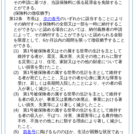
その申請に基づき、当該保険料に係る延滞金を免除するこ
とができる。
(保険料の徴収猶予)
第12条
市長は、
次の各号
のいずれかに該当することにより
その納付すべき保険料の全部又は一部を一時に納付するこ
とができないと認める場合においては、納付義務者の申請
によって、その納付することができないと認められる金額
を限度として、6か月以内の期間を限って徴収猶予すること
ができる。
(1)
第1号被保険者又はその属する世帯の生計を主として
維持する者が、震災、風水害、火災その他これらに類す
る災害により、住宅、家財又はその他の財産について著
しい損害を受けたこと。
(2)
第1号被保険者の属する世帯の生計を主として維持す
る者が死亡したこと、又はその者が心身に重大な障害を
受け、若しくは長期間入院したことにより、その者の収
入が著しく減少したこと。
(3)
第1号被保険者の属する世帯の生計を主として維持す
る者の収入が、事業又は業務の休廃止、事業における著
しい損失、失業等により著しく減少したこと。
(4)
第1号被保険者の属する世帯の生計を主として維持す
る者の収入が、干ばつ、冷害、凍霜害等による農作物の
不作、不漁その他これに類する理由により著しく減少し
たこと。
(5)
前各号
に掲げるもののほか、生活が困難な状況であっ