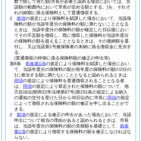
数で除して得た額
(市長が必要と認める場合においては、当
該額の範囲内において市長が定める額とする。)
を、それぞ
れの納期に係る保険料として普通徴収する。
2
前項
の規定により保険料を賦課した場合において、当該保
険料の額が当該年度分の保険料の額に満たないこととなる
ときは、当該年度分の保険料の額が確定した日以後におい
てその不足額を徴収し、既に徴収した保険料が当該年度分
の保険料の額を超えることとなるときは、その過納額を還
付し、又は当該第1号被保険者の未納に係る徴収金に充当す
る。
(普通徴収の特例に係る保険料額の修正の申出等)
第8条
前条第1項
の規定により保険料を賦課した場合におい
て、当該年度分の保険料の額が前年度の保険料の額の2分の
1に相当する額に満たないこととなると認められるときは、
同項
の規定により保険料を普通徴収されることとなる者
は、
同項
の規定により算定された保険料の額について、地
方自治法
(昭和22年法律第67号)
第231条の規定による納入
の通知の交付を受けた日から30日以内に市長に
同項
の規定
によって徴収される保険料の額の修正を申し出ることがで
きる。
2
前項
の規定による修正の申出があった場合において、当該
申出について相当の理由があると認められるときは、市長
は、当該年度分の保険料の額の見積額を基礎として、
前条
第1項
の規定により徴収する保険料の額を修正しなければな
らない。