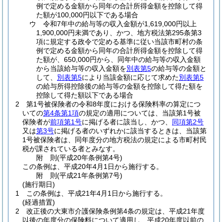
例で定める金額から同年の合計所得金額を控除して得
た額が100,000円以下である場合
ウ
令和7年中の給与等の収入金額が1,619,000円以上
1,900,000円未満であり、かつ、地方税法第295条第3
項に規定する政令で定める基準に従い当該市町村の条
例で定める金額から同年の合計所得金額を控除して得
た額が、650,000円から、同年中の給与等の収入金額
から当該給与等の収入金額を
別表第5
の給与等の金額と
して、
別表第5
により当該金額に応じて求めた
別表第5
の給与所得控除後の給与等の金額を控除して得た額を
控除して得た額以下である場合
2
第1号被保険者の令和8年度における保険料率の算定につ
いての
第4条第1項
の規定の適用については、当該第1号被
保険者が
前項第1号
に掲げる者に該当し、かつ、
同項第2号
又は
第3号
に掲げる者のいずれかに該当するときは、当該第
1号被保険者は、同年度分の地方税法の規定による市町村民
税が課されている者とみなす。
附
則
(平成20年
条例第4号)
この条例は、平成20年4月1日から施行する。
附
則
(平成21年
条例第7号)
(施行期日)
1
この条例は、平成21年4月1日から施行する。
(経過措置)
2
改正後の大東市介護保険条例第4条の規定は、平成21年度
以後の年度分の保険料について適用し、平成20年度以前の