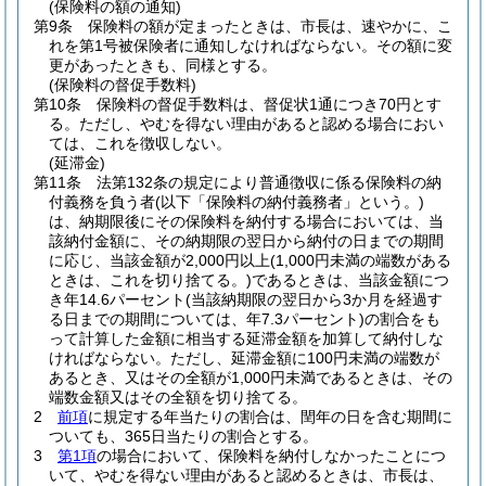
(保険料の額の通知)
第9条
保険料の額が定まったときは、市長は、速やかに、こ
れを第1号被保険者に通知しなければならない。
その額に変
更があったときも、同様とする。
(保険料の督促手数料)
第10条
保険料の督促手数料は、督促状1通につき70円とす
る。
ただし、やむを得ない理由があると認める場合におい
ては、これを徴収しない。
(延滞金)
第11条
法第132条の規定により普通徴収に係る保険料の納
付義務を負う者
(以下「保険料の納付義務者」という。)
は、納期限後にその保険料を納付する場合においては、当
該納付金額に、その納期限の翌日から納付の日までの期間
に応じ、当該金額が2,000円以上
(1,000円未満の端数がある
ときは、これを切り捨てる。)
であるときは、当該金額につ
き年14.6パーセント
(当該納期限の翌日から3か月を経過す
る日までの期間については、年7.3パーセント)
の割合をも
って計算した金額に相当する延滞金額を加算して納付しな
ければならない。
ただし、延滞金額に100円未満の端数が
あるとき、又はその全額が1,000円未満であるときは、その
端数金額又はその全額を切り捨てる。
2
前項
に規定する年当たりの割合は、閏年の日を含む期間に
ついても、365日当たりの割合とする。
3
第1項
の場合において、保険料を納付しなかったことにつ
いて、やむを得ない理由があると認めるときは、市長は、