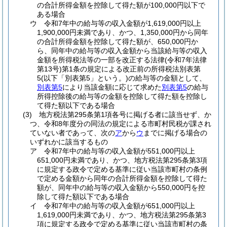
の合計所得金額を控除して得た額が100,000円以下で
ある場合
ウ
令和7年中の給与等の収入金額が1,619,000円以上
1,900,000円未満であり、かつ、1,350,000円から同年
の合計所得金額を控除して得た額が、650,000円か
ら、同年中の給与等の収入金額から当該給与等の収入
金額を所得税法等の一部を改正する法律
(令和7年法律
第13号)
第1条の規定による改正前の所得税法別表第
5
(以下「別表第5」という。)
の給与等の金額として、
別表第5
により当該金額に応じて求めた
別表第5
の給与
所得控除後の給与等の金額を控除して得た額を控除し
て得た額以下である場合
(3)
地方税法第295条第1項各号に掲げる者に該当せず、か
つ、令和8年度分の同法の規定による市町村民税が課され
ていない者であって、次の
ア
から
ウ
までに掲げる場合の
いずれかに該当するもの
ア
令和7年中の給与等の収入金額が551,000円以上
651,000円未満であり、かつ、地方税法第295条第3項
に規定する政令で定める基準に従い当該市町村の条例
で定める金額から同年の合計所得金額を控除して得た
額が、同年中の給与等の収入金額から550,000円を控
除して得た額以下である場合
イ
令和7年中の給与等の収入金額が651,000円以上
1,619,000円未満であり、かつ、地方税法第295条第3
項に規定する政令で定める基準に従い当該市町村の条