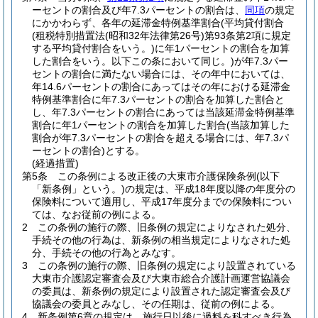
ーセントの割合及び年7.3パーセントの割合は、
同項
の規定
にかかわらず、各年の延滞金特例基準割合
(平均貸付割合
(租税特別措置法
(昭和32年法律第26号)
第93条第2項に規定
する平均貸付割合をいう。)
に年1パーセントの割合を加算
した割合をいう。以下この条において同じ。)
が年7.3パー
セントの割合に満たない場合には、その年中においては、
年14.6パーセントの割合にあってはその年における延滞金
特例基準割合に年7.3パーセントの割合を加算した割合と
し、年7.3パーセントの割合にあっては当該延滞金特例基準
割合に年1パーセントの割合を加算した割合
(当該加算した
割合が年7.3パーセントの割合を超える場合には、年7.3パ
ーセントの割合)
とする。
(経過措置)
第5条
この条例による改正後の大東市介護保険条例
(以下
「新条例」という。)
の規定は、平成18年度以降の年度分の
保険料について適用し、平成17年度分までの保険料につい
ては、なお従前の例による。
2
この条例の施行の際、旧条例の規定によりなされた処分、
手続その他の行為は、新条例の相当規定によりなされた処
分、手続その他の行為とみなす。
3
この条例の施行の際、旧条例の規定により設置されている
大東市介護認定審査会及び大東市総合介護計画運営協議会
の委員は、新条例の規定により設置された認定審査会及び
協議会の委員とみなし、その任期は、従前の例による。
4
新条例第6章の規定は、施行日以後に過料を科すべき行為