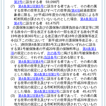
第3号
に該当する者 59,098円
(7)
第4条第1項第5号
に該当する者であって、その者の属
する世帯の世帯主及びすべての世帯員
(
第4項
経過措置対
象者に限る。)
が平成19年度分の地方税法の規定による市
町村民税が課されていないものとした場合、
第4条第1項
第4号
に該当する者 63,475円
3
介護保険法施行令及び介護保険の国庫負担金の算定等に関
する政令の一部を改正する政令の一部を改正する政令
(平成
19年政令第365号)
による改正後の平成18年介護保険等改正
令
(以下この項において「新平成18年介護保険等改正令」と
いう。)
附則第4条第1項第5号又は第6号のいずれかに該当
する第1号被保険者の平成20年度の保険料率は、
第4条第1
項
の規定にかかわらず、
次の各号
に掲げる第1号被保険者の
区分に応じ、それぞれ
当該各号
に定める額とする。
(1)
第4条第1項第4号
に該当する者であって、その者の属
する世帯の世帯主及びすべての世帯員が平成20年度分の
地方税法の規定による市町村民税が課されていないもの
とした場合、
第4条第1項第1号
に該当する者 45,417円
(2)
第4条第1項第4号
に該当する者であって、その者の属
する世帯の世帯主及びすべての世帯員が平成20年度分の
地方税法の規定による市町村民税が課されていないもの
とした場合、
第4条第1項第2号
に該当する者 45,417円
(3)
第4条第1項第4号
に該当する者であって、その者の属
する世帯の世帯主及びすべての世帯員が平成20年度分の
地方税法の規定による市町村民税が課されていないもの