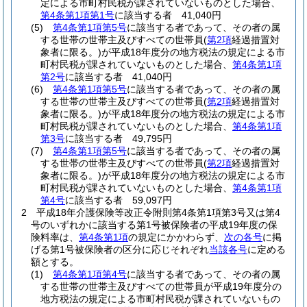
定による市町村民税が課されていないものとした場合、
第4条第1項第1号
に該当する者 41,040円
(5)
第4条第1項第5号
に該当する者であって、その者の属
する世帯の世帯主及びすべての世帯員
(
第2項
経過措置対
象者に限る。)
が平成18年度分の地方税法の規定による市
町村民税が課されていないものとした場合、
第4条第1項
第2号
に該当する者 41,040円
(6)
第4条第1項第5号
に該当する者であって、その者の属
する世帯の世帯主及びすべての世帯員
(
第2項
経過措置対
象者に限る。)
が平成18年度分の地方税法の規定による市
町村民税が課されていないものとした場合、
第4条第1項
第3号
に該当する者 49,795円
(7)
第4条第1項第5号
に該当する者であって、その者の属
する世帯の世帯主及びすべての世帯員
(
第2項
経過措置対
象者に限る。)
が平成18年度分の地方税法の規定による市
町村民税が課されていないものとした場合、
第4条第1項
第4号
に該当する者 59,097円
2
平成18年介護保険等改正令附則第4条第1項第3号又は第4
号のいずれかに該当する第1号被保険者の平成19年度の保
険料率は、
第4条第1項
の規定にかかわらず、
次の各号
に掲
げる第1号被保険者の区分に応じそれぞれ
当該各号
に定める
額とする。
(1)
第4条第1項第4号
に該当する者であって、その者の属
する世帯の世帯主及びすべての世帯員が平成19年度分の
地方税法の規定による市町村民税が課されていないもの