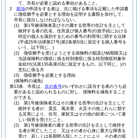
て、市長が必要と認める事由があること。
2
前項
の申請をする者は、次に掲げる事項を記載した申請書
に徴収猶予を必要とする理由を証明する書類を添付して、
市長に提出しなければならない。
(1)
第1号被保険者及びその属する世帯の生計を主として
維持する者の氏名、住所及び個人番号
(行政手続における
特定の個人を識別するための番号の利用等に関する法律
(平成25年法律第27号)
第2条第5項に規定する個人番号を
いう。以下同じ。)
(2)
徴収猶予を受けようとする保険料の額及び納期限又は
当該保険料の徴収に係る特別徴収に係る特別徴収対象年
金給付
(法第135条第3項に規定するもの。以下同じ。)
の
支払に係る月
(3)
徴収猶予を必要とする理由
(保険料の減免)
第13条
市長は、
次の各号
のいずれかに該当する者のうち必
要があると認められるものに対し、保険料を減免すること
ができる。
(1)
第1号被保険者又はその属する世帯の生計を主として
維持する者が、震災、風水害、火災その他これらに類す
る災害により、住宅、家財又はその他の財産について著
しい損害を受けたこと。
(2)
第1号被保険者の属する世帯の生計を主として維持す
る者が死亡したこと、又はその者が心身に重大な障害を
受け、若しくは長期間入院したことにより、その者の収