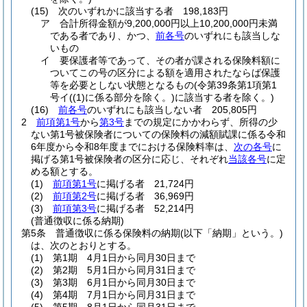
(15)
次のいずれかに該当する者 198,183円
ア
合計所得金額が9,200,000円以上10,200,000円未満
である者であり、かつ、
前各号
のいずれにも該当しな
いもの
イ
要保護者等であって、その者が課される保険料額に
ついてこの号の区分による額を適用されたならば保護
等を必要としない状態となるもの
(令第39条第1項第1
号イ
(
(1)
に係る部分を除く。)
に該当する者を除く。)
(16)
前各号
のいずれにも該当しない者 205,805円
2
前項第1号
から
第3号
までの規定にかかわらず、所得の少
ない第1号被保険者についての保険料の減額賦課に係る令和
6年度から令和8年度までにおける保険料率は、
次の各号
に
掲げる第1号被保険者の区分に応じ、それぞれ
当該各号
に定
める額とする。
(1)
前項第1号
に掲げる者 21,724円
(2)
前項第2号
に掲げる者 36,969円
(3)
前項第3号
に掲げる者 52,214円
(普通徴収に係る納期)
第5条
普通徴収に係る保険料の納期
(以下「納期」という。)
は、次のとおりとする。
(1)
第1期 4月1日から同月30日まで
(2)
第2期 5月1日から同月31日まで
(3)
第3期 6月1日から同月30日まで
(4)
第4期 7月1日から同月31日まで