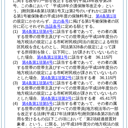
に関する政令の一部を改正する政令
(平成18年政令第28
号。この条において「平成18年介護保険等改正令」とい
う。)
附則第4条第1項第1号又は第2号のいずれかに該当す
る第1号被保険者の平成18年度の保険料率は、
第4条第1項
の規定にかかわらず、
次の各号
に掲げる第1号被保険者の区
分に応じそれぞれ
当該各号
に定める額とする。
(1)
第4条第1項第4号
に該当する者であって、その者の属
する世帯の世帯主及びすべての世帯員が平成18年度分の
地方税法の規定による市町村民税
(同法の規定による特別
区民税を含むものとし、同法第328条の規定によって課
する所得割を除く。以下同じ。)
が課されていないものと
した場合、
第4条第1項第1号
に該当する者 36,115円
(2)
第4条第1項第4号
に該当する者であって、その者の属
する世帯の世帯主及びすべての世帯員が平成18年度分の
地方税法の規定による市町村民税が課されていないもの
とした場合、
第4条第1項第2号
に該当する者 36,115円
(3)
第4条第1項第4号
に該当する者であって、その者の属
する世帯の世帯主及びすべての世帯員が平成18年度分の
地方税法の規定による市町村民税が課されていないもの
とした場合、
第4条第1項第3号
に該当する者 45,417円
(4)
第4条第1項第5号
に該当する者であって、その者の属
する世帯の世帯主及びすべての世帯員(地方税法等の一部
を改正する法律
(平成17年法律第5号)
附則第6条第2項の適
用を受けるもの
(以下この項において「第2項経過措置対
象者」という。に限る。)
が平成18年度分の地方税法の規