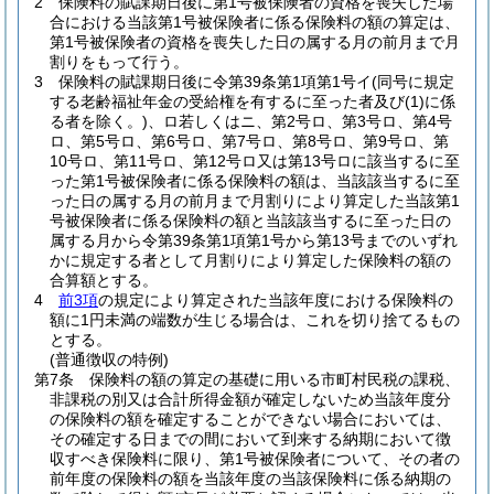
2
保険料の賦課期日後に第1号被保険者の資格を喪失した場
合における当該第1号被保険者に係る保険料の額の算定は、
第1号被保険者の資格を喪失した日の属する月の前月まで月
割りをもって行う。
3
保険料の賦課期日後に令第39条第1項第1号イ
(同号に規定
する老齢福祉年金の受給権を有するに至った者及び
(1)
に係
る者を除く。)
、ロ若しくはニ、第2号ロ、第3号ロ、第4号
ロ、第5号ロ、第6号ロ、第7号ロ、第8号ロ、第9号ロ、第
10号ロ、第11号ロ、第12号ロ又は第13号ロに該当するに至
った第1号被保険者に係る保険料の額は、当該該当するに至
った日の属する月の前月まで月割りにより算定した当該第1
号被保険者に係る保険料の額と当該該当するに至った日の
属する月から令第39条第1項第1号から第13号までのいずれ
かに規定する者として月割りにより算定した保険料の額の
合算額とする。
4
前3項
の規定により算定された当該年度における保険料の
額に1円未満の端数が生じる場合は、これを切り捨てるもの
とする。
(普通徴収の特例)
第7条
保険料の額の算定の基礎に用いる市町村民税の課税、
非課税の別又は合計所得金額が確定しないため当該年度分
の保険料の額を確定することができない場合においては、
その確定する日までの間において到来する納期において徴
収すべき保険料に限り、第1号被保険者について、その者の
前年度の保険料の額を当該年度の当該保険料に係る納期の