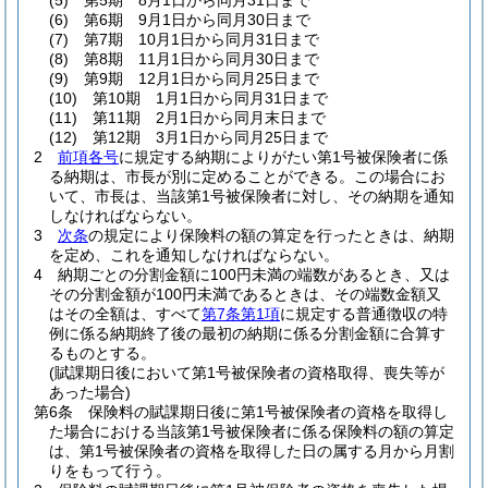
(5)
第5期 8月1日から同月31日まで
(6)
第6期 9月1日から同月30日まで
(7)
第7期 10月1日から同月31日まで
(8)
第8期 11月1日から同月30日まで
(9)
第9期 12月1日から同月25日まで
(10)
第10期 1月1日から同月31日まで
(11)
第11期 2月1日から同月末日まで
(12)
第12期 3月1日から同月25日まで
2
前項各号
に規定する納期によりがたい第1号被保険者に係
る納期は、市長が別に定めることができる。
この場合にお
いて、市長は、当該第1号被保険者に対し、その納期を通知
しなければならない。
3
次条
の規定により保険料の額の算定を行ったときは、納期
を定め、これを通知しなければならない。
4
納期ごとの分割金額に100円未満の端数があるとき、又は
その分割金額が100円未満であるときは、その端数金額又
はその全額は、すべて
第7条第1項
に規定する普通徴収の特
例に係る納期終了後の最初の納期に係る分割金額に合算す
るものとする。
(賦課期日後において第1号被保険者の資格取得、喪失等が
あった場合)
第6条
保険料の賦課期日後に第1号被保険者の資格を取得し
た場合における当該第1号被保険者に係る保険料の額の算定
は、第1号被保険者の資格を取得した日の属する月から月割
りをもって行う。