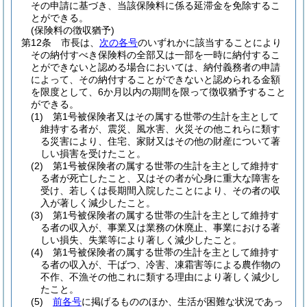
その申請に基づき、当該保険料に係る延滞金を免除するこ
とができる。
(保険料の徴収猶予)
第12条
市長は、
次の各号
のいずれかに該当することにより
その納付すべき保険料の全部又は一部を一時に納付するこ
とができないと認める場合においては、納付義務者の申請
によって、その納付することができないと認められる金額
を限度として、6か月以内の期間を限って徴収猶予すること
ができる。
(1)
第1号被保険者又はその属する世帯の生計を主として
維持する者が、震災、風水害、火災その他これらに類す
る災害により、住宅、家財又はその他の財産について著
しい損害を受けたこと。
(2)
第1号被保険者の属する世帯の生計を主として維持す
る者が死亡したこと、又はその者が心身に重大な障害を
受け、若しくは長期間入院したことにより、その者の収
入が著しく減少したこと。
(3)
第1号被保険者の属する世帯の生計を主として維持す
る者の収入が、事業又は業務の休廃止、事業における著
しい損失、失業等により著しく減少したこと。
(4)
第1号被保険者の属する世帯の生計を主として維持す
る者の収入が、干ばつ、冷害、凍霜害等による農作物の
不作、不漁その他これに類する理由により著しく減少し
たこと。
(5)
前各号
に掲げるもののほか、生活が困難な状況であっ