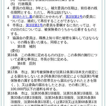
(5)
行政職員
4
委員の任期は、3年とし、補欠委員の任期は、前任者の残
任期間とする。
ただし、再任は妨げない。
5
前項ただし書
の規定にかかわらず、
第3項第1号
の委員に
ついては、連続して再任することができない。
6
市長は、
第3項第1号
の委員を委嘱するに当たっては、そ
の2分の1については、被保険者のうちから公募するものと
する。
7
協議会の委員は、職務上知り得た秘密を漏らしてはならな
い。
その職を退いた後も、同様とする。
第5章
補則
(委任)
第16条
この条例に定めるもののほか、この条例の施行につ
いて必要な事項は、市長が別に定める。
第6章
罰則
(過料)
第17条
市は、第1号被保険者が法第12条第1項本文の規定に
よる届出をしないとき
(同条第2項の規定により当該第1号被
保険者の属する世帯の世帯主から届出がなされたときを除
く。)
、又は虚偽の届出をしたときは、その者に対し、
100,000円以下の過料を科する。
第18条
市は、法第30条第1項後段、法第31条第1項後段、法
第33条の3第1項後段、法第34条第1項後段、法第35条第6
項後段、法第66条第1項若しくは第2項又は法第68条第1項