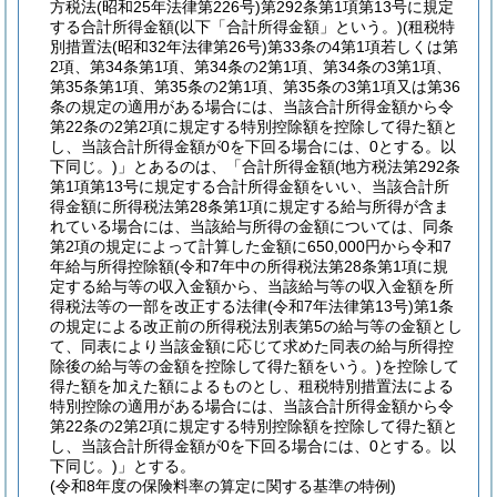
方税法
(昭和25年法律第226号)
第292条第1項第13号に規定
する合計所得金額
(以下「合計所得金額」という。)
(租税特
別措置法
(昭和32年法律第26号)
第33条の4第1項若しくは第
2項、第34条第1項、第34条の2第1項、第34条の3第1項、
第35条第1項、第35条の2第1項、第35条の3第1項又は第36
条の規定の適用がある場合には、当該合計所得金額から令
第22条の2第2項に規定する特別控除額を控除して得た額と
し、当該合計所得金額が0を下回る場合には、0とする。以
下同じ。)
」とあるのは、「合計所得金額
(地方税法第292条
第1項第13号に規定する合計所得金額をいい、当該合計所
得金額に所得税法第28条第1項に規定する給与所得が含ま
れている場合には、当該給与所得の金額については、同条
第2項の規定によって計算した金額に650,000円から令和7
年給与所得控除額
(令和7年中の所得税法第28条第1項に規
定する給与等の収入金額から、当該給与等の収入金額を所
得税法等の一部を改正する法律
(令和7年法律第13号)
第1条
の規定による改正前の所得税法別表第5の給与等の金額とし
て、同表により当該金額に応じて求めた同表の給与所得控
除後の給与等の金額を控除して得た額をいう。)
を控除して
得た額を加えた額によるものとし、租税特別措置法による
特別控除の適用がある場合には、当該合計所得金額から令
第22条の2第2項に規定する特別控除額を控除して得た額と
し、当該合計所得金額が0を下回る場合には、0とする。以
下同じ。)
」とする。
(令和8年度の保険料率の算定に関する基準の特例)