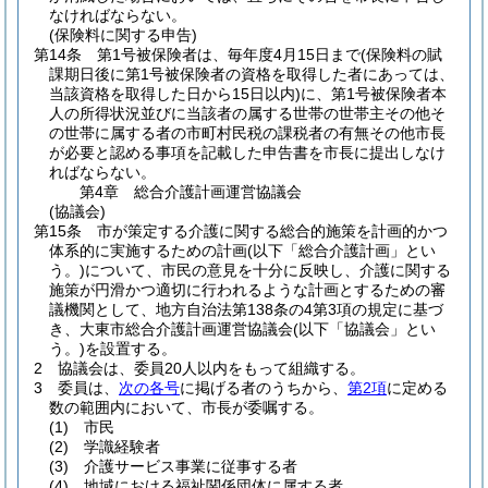
なければならない。
(保険料に関する申告)
第14条
第1号被保険者は、毎年度4月15日まで
(保険料の賦
課期日後に第1号被保険者の資格を取得した者にあっては、
当該資格を取得した日から15日以内)
に、第1号被保険者本
人の所得状況並びに当該者の属する世帯の世帯主その他そ
の世帯に属する者の市町村民税の課税者の有無その他市長
が必要と認める事項を記載した申告書を市長に提出しなけ
ればならない。
第4章
総合介護計画運営協議会
(協議会)
第15条
市が策定する介護に関する総合的施策を計画的かつ
体系的に実施するための計画
(以下「総合介護計画」とい
う。)
について、市民の意見を十分に反映し、介護に関する
施策が円滑かつ適切に行われるような計画とするための審
議機関として、地方自治法第138条の4第3項の規定に基づ
き、大東市総合介護計画運営協議会
(以下「協議会」とい
う。)
を設置する。
2
協議会は、委員20人以内をもって組織する。
3
委員は、
次の各号
に掲げる者のうちから、
第2項
に定める
数の範囲内において、市長が委嘱する。
(1)
市民
(2)
学識経験者
(3)
介護サービス事業に従事する者
(4)
地域における福祉関係団体に属する者