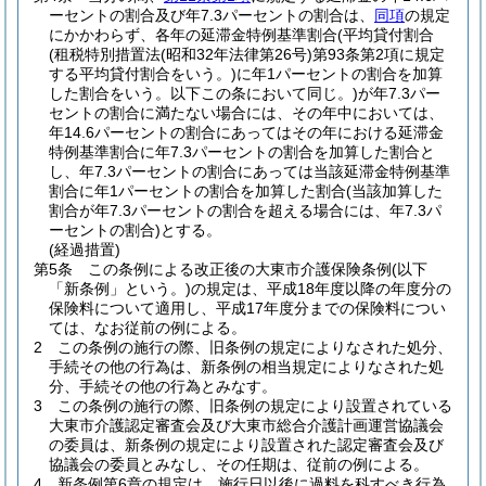
ーセントの割合及び年7.3パーセントの割合は、
同項
の規定
にかかわらず、各年の延滞金特例基準割合
(平均貸付割合
(租税特別措置法
(昭和32年法律第26号)
第93条第2項に規定
する平均貸付割合をいう。)
に年1パーセントの割合を加算
した割合をいう。以下この条において同じ。)
が年7.3パー
セントの割合に満たない場合には、その年中においては、
年14.6パーセントの割合にあってはその年における延滞金
特例基準割合に年7.3パーセントの割合を加算した割合と
し、年7.3パーセントの割合にあっては当該延滞金特例基準
割合に年1パーセントの割合を加算した割合
(当該加算した
割合が年7.3パーセントの割合を超える場合には、年7.3パ
ーセントの割合)
とする。
(経過措置)
第5条
この条例による改正後の大東市介護保険条例
(以下
「新条例」という。)
の規定は、平成18年度以降の年度分の
保険料について適用し、平成17年度分までの保険料につい
ては、なお従前の例による。
2
この条例の施行の際、旧条例の規定によりなされた処分、
手続その他の行為は、新条例の相当規定によりなされた処
分、手続その他の行為とみなす。
3
この条例の施行の際、旧条例の規定により設置されている
大東市介護認定審査会及び大東市総合介護計画運営協議会
の委員は、新条例の規定により設置された認定審査会及び
協議会の委員とみなし、その任期は、従前の例による。
4
新条例第6章の規定は、施行日以後に過料を科すべき行為