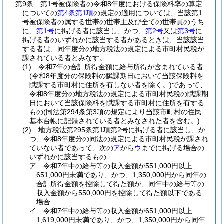
第9条
第1号被保険者の令和8年度における保険料率の算定
についての
第4条第1項
の規定の適用については、当該第1
号被保険者の属する世帯の世帯主及び全ての世帯員のうち
に、
第1号
に掲げる者に該当し、かつ、
第2号
又は
第3号
に
掲げる者のいずれかに該当する者があるときは、当該該当
する者は、同年度分の地方税法の規定による市町村民税が
課されている者とみなす。
(1)
令和7年の合計所得金額に給与所得が含まれている者
(令和8年度分の保険料の賦課期日において当該保険料を
賦課する市町村に住所を有しない者を除く。)
であって、
令和8年度分の地方税法の規定による市町村民税の賦課期
日において当該保険料を賦課する市町村に住所を有する
もの
(同法第294条第3項の規定により当該市町村の住民
基本台帳に記録されている者とみなされた者を含む。)
(2)
地方税法第295条第1項第2号に掲げる者に該当し、か
つ、令和8年度分の同法の規定による市町村民税が課され
ていない者であって、次の
ア
から
ウ
までに掲げる場合の
いずれかに該当するもの
ア
令和7年中の給与等の収入金額が551,000円以上
651,000円未満であり、かつ、1,350,000円から同年の
合計所得金額を控除して得た額が、同年中の給与等の
収入金額から550,000円を控除して得た額以下である
場合
イ
令和7年中の給与等の収入金額が651,000円以上
1,619,000円未満であり、かつ、1,350,000円から同年