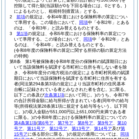
号の規定によって計算した金額の合計額から100,000円を
控除して得た額
(当該額が0を下回る場合には、0とする。)
によるものとし、租税特別措置法」とする。
2
前項
の規定は、令和4年度における保険料率の算定につい
て準用する。
この場合において、
同項
中「令和2年」とある
のは、「令和3年」と読み替えるものとする。
3
第1項
の規定は、令和5年度における保険料率の算定につ
いて準用する。
この場合において、
同項
中「令和2年」とあ
るのは、「令和4年」と読み替えるものとする。
(令和8年度の保険料率の算定に関する所得の額の算定方法
の特例)
第8条
第1号被保険者
(令和8年度分の保険料の賦課期日にお
いて当該保険料を賦課する市町村に住所を有しない者を除
き、令和8年度分の地方税法の規定による市町村民税の賦課
期日において当該保険料を賦課する市町村に住所を有する
者
(同法第294条第3項の規定により当該市町村の住民基本
台帳に記録されている者とみなされた者を含む。)
に限る。
以下この条及び
次条第1項
において同じ。)
のうち、令和7年
の合計所得金額に給与所得が含まれている者
(同年中の給与
等
(所得税法第28条第1項に規定する給与等をいう。以下同
じ。)
の収入金額が551,000円以上651,000円未満である者
に限る。)
の令和8年度における保険料率の算定についての
第4条第1項
(
第6号ア
、
第7号ア
、
第8号ア
、
第9号ア
、
第10
号ア
、
第11号ア
、
第12号ア
、
第13号ア
、
第14号ア
及び
第
15号ア
に係る部分に限る。)
の規定の適用については、
同項