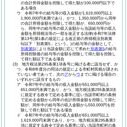
の合計所得金額を控除して得た額が100,000円以下で
ある場合
ウ
令和7年中の給与等の収入金額が1,619,000円以上
1,900,000円未満であり、かつ、1,350,000円から同年
の合計所得金額を控除して得た額が、650,000円か
ら、同年中の給与等の収入金額から当該給与等の収入
金額を所得税法等の一部を改正する法律
(令和7年法律
第13号)
第1条の規定による改正前の所得税法別表第
5
(以下「別表第5」という。)
の給与等の金額として、
別表第5
により当該金額に応じて求めた
別表第5
の給与
所得控除後の給与等の金額を控除して得た額を控除し
て得た額以下である場合
(3)
地方税法第295条第1項各号に掲げる者に該当せず、か
つ、令和8年度分の同法の規定による市町村民税が課され
ていない者であって、次の
ア
から
ウ
までに掲げる場合の
いずれかに該当するもの
ア
令和7年中の給与等の収入金額が551,000円以上
651,000円未満であり、かつ、地方税法第295条第3項
に規定する政令で定める基準に従い当該市町村の条例
で定める金額から同年の合計所得金額を控除して得た
額が、同年中の給与等の収入金額から550,000円を控
除して得た額以下である場合
イ
令和7年中の給与等の収入金額が651,000円以上
1,619,000円未満であり、かつ、地方税法第295条第3
項に規定する政令で定める基準に従い当該市町村の条