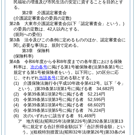
民福祉の増進及び市民生活の安定に資することを目的とす
る。
第2章
介護認定審査会
(介護認定審査会の委員の定数)
第2条
大東市介護認定審査会
(以下「認定審査会」という。)
の委員の定数は、42人以内とする。
(規則への委任)
第3条
法令及びこの条例に定めるもののほか、認定審査会に
関し必要な事項は、規則で定める。
第3章
保険料
(保険料率)
第4条
令和6年度から令和8年度までの各年度における保険
料率は、
次の各号
に掲げる第1号被保険者
(法第9条第1号に
規定する第1号被保険者をいう。以下同じ。)
の区分に応
じ、それぞれ
当該各号
に定める額とする。
(1)
介護保険法施行令
(平成10年政令第412号。以下「令」
という。)
第39条第1項第1号に掲げる者 34,682円
(2)
令第39条第1項第2号に掲げる者 52,214円
(3)
令第39条第1項第3号に掲げる者 52,595円
(4)
令第39条第1項第4号に掲げる者 68,602円
(5)
令第39条第1項第5号に掲げる者 76,224円
(6)
次のいずれかに該当する者 91,469円
ア
地方税法
(昭和25年法律第226号)
第292条第1項第13
号に規定する合計所得金額
(以下「合計所得金額」とい
う。)
(租税特別措置法
(昭和32年法律第26号)
第33条の4