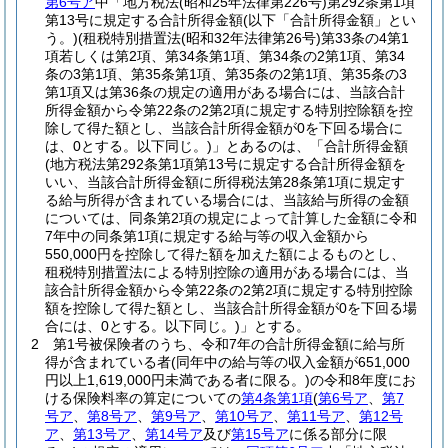
第6号ア
中「地方税法
(昭和25年法律第226号)
第292条第1項
第13号に規定する合計所得金額
(以下「合計所得金額」とい
う。)
(租税特別措置法
(昭和32年法律第26号)
第33条の4第1
項若しくは第2項、第34条第1項、第34条の2第1項、第34
条の3第1項、第35条第1項、第35条の2第1項、第35条の3
第1項又は第36条の規定の適用がある場合には、当該合計
所得金額から令第22条の2第2項に規定する特別控除額を控
除して得た額とし、当該合計所得金額が0を下回る場合に
は、0とする。以下同じ。)
」とあるのは、「合計所得金額
(地方税法第292条第1項第13号に規定する合計所得金額を
いい、当該合計所得金額に所得税法第28条第1項に規定す
る給与所得が含まれている場合には、当該給与所得の金額
については、同条第2項の規定によって計算した金額に令和
7年中の同条第1項に規定する給与等の収入金額から
550,000円を控除して得た額を加えた額によるものとし、
租税特別措置法による特別控除の適用がある場合には、当
該合計所得金額から令第22条の2第2項に規定する特別控除
額を控除して得た額とし、当該合計所得金額が0を下回る場
合には、0とする。以下同じ。)
」とする。
2
第1号被保険者のうち、令和7年の合計所得金額に給与所
得が含まれている者
(同年中の給与等の収入金額が651,000
円以上1,619,000円未満である者に限る。)
の令和8年度にお
ける保険料率の算定についての
第4条第1項
(
第6号ア
、
第7
号ア
、
第8号ア
、
第9号ア
、
第10号ア
、
第11号ア
、
第12号
ア
、
第13号ア
、
第14号ア
及び
第15号ア
に係る部分に限