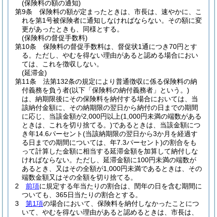
(保険料の額の通知)
第9条
保険料の額が定まったときは、市長は、速やかに、こ
れを第1号被保険者に通知しなければならない。
その額に変
更があったときも、同様とする。
(保険料の督促手数料)
第10条
保険料の督促手数料は、督促状1通につき70円とす
る。
ただし、やむを得ない理由があると認める場合におい
ては、これを徴収しない。
(延滞金)
第11条
法第132条の規定により普通徴収に係る保険料の納
付義務を負う者
(以下「保険料の納付義務者」という。)
は、納期限後にその保険料を納付する場合においては、当
該納付金額に、その納期限の翌日から納付の日までの期間
に応じ、当該金額が2,000円以上
(1,000円未満の端数がある
ときは、これを切り捨てる。)
であるときは、当該金額につ
き年14.6パーセント
(当該納期限の翌日から3か月を経過す
る日までの期間については、年7.3パーセント)
の割合をも
って計算した金額に相当する延滞金額を加算して納付しな
ければならない。
ただし、延滞金額に100円未満の端数が
あるとき、又はその全額が1,000円未満であるときは、その
端数金額又はその全額を切り捨てる。
2
前項
に規定する年当たりの割合は、閏年の日を含む期間に
ついても、365日当たりの割合とする。
3
第1項
の場合において、保険料を納付しなかったことにつ
いて、やむを得ない理由があると認めるときは、市長は、