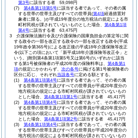
第3号
に該当する者 59,098円
(7)
第4条第1項第5号
に該当する者であって、その者の属
する世帯の世帯主及びすべての世帯員
(
第4項
経過措置対
象者に限る。)
が平成19年度分の地方税法の規定による市
町村民税が課されていないものとした場合、
第4条第1項
第4号
に該当する者 63,475円
3
介護保険法施行令及び介護保険の国庫負担金の算定等に関
する政令の一部を改正する政令の一部を改正する政令
(平成
19年政令第365号)
による改正後の平成18年介護保険等改正
令
(以下この項において「新平成18年介護保険等改正令」と
いう。)
附則第4条第1項第5号又は第6号のいずれかに該当
する第1号被保険者の平成20年度の保険料率は、
第4条第1
項
の規定にかかわらず、
次の各号
に掲げる第1号被保険者の
区分に応じ、それぞれ
当該各号
に定める額とする。
(1)
第4条第1項第4号
に該当する者であって、その者の属
する世帯の世帯主及びすべての世帯員が平成20年度分の
地方税法の規定による市町村民税が課されていないもの
とした場合、
第4条第1項第1号
に該当する者 45,417円
(2)
第4条第1項第4号
に該当する者であって、その者の属
する世帯の世帯主及びすべての世帯員が平成20年度分の
地方税法の規定による市町村民税が課されていないもの
とした場合、
第4条第1項第2号
に該当する者 45,417円
(3)
第4条第1項第4号
に該当する者であって、その者の属
する世帯の世帯主及びすべての世帯員が平成20年度分の
地方税法の規定による市町村民税が課されていないもの