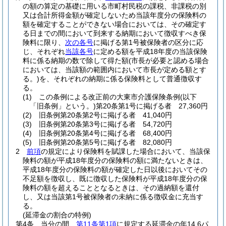
の額の算定の基礎に用いる市町村民税の課税、非課税の別
又は合計所得金額が確定しないため当該年度分の保険料の
額を確定することができない場合においては、その確定す
る日までの間において到来する納期において徴収すべき保
険料に限り、
次の各号
に掲げる第1号被保険者の区分に応
じ、それぞれ
当該各号
に定める額を平成18年度の当該保険
料に係る納期の数で除して得た額
(市長が必要と認める場合
においては、当該額の範囲内において市長が定める額とす
る。)
を、それぞれの納期に係る保険料として普通徴収す
る。
(1)
この条例による改正前の大東市介護保険条例
(以下
「旧条例」という。)
第20条第1号に掲げる者 27,360円
(2)
旧条例第20条第2号に掲げる者 41,040円
(3)
旧条例第20条第3号に掲げる者 54,720円
(4)
旧条例第20条第4号に掲げる者 68,400円
(5)
旧条例第20条第5号に掲げる者 82,080円
2
前項
の規定により保険料を賦課した場合において、当該保
険料の額が平成18年度分の保険料の額に満たないときは、
平成18年度分の保険料の額が確定した日以後においてその
不足額を徴収し、既に徴収した保険料が平成18年度分の保
険料の額を超えることとなるときは、その過納額を還付
し、又は当該第1号被保険者の未納に係る徴収金に充当す
る。
(延滞金の割合の特例)
第4条
当分の間、
第11条第1項
に規定する延滞金の年14.6パ