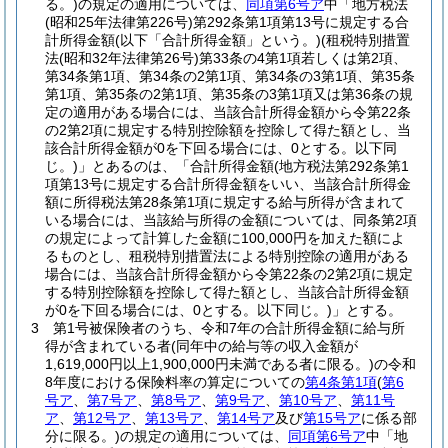
る。)
の規定の適用については、
同項第6号ア
中「地方税法
(昭和25年法律第226号)
第292条第1項第13号に規定する合
計所得金額
(以下「合計所得金額」という。)
(租税特別措置
法
(昭和32年法律第26号)
第33条の4第1項若しくは第2項、
第34条第1項、第34条の2第1項、第34条の3第1項、第35条
第1項、第35条の2第1項、第35条の3第1項又は第36条の規
定の適用がある場合には、当該合計所得金額から令第22条
の2第2項に規定する特別控除額を控除して得た額とし、当
該合計所得金額が0を下回る場合には、0とする。以下同
じ。)
」とあるのは、「合計所得金額
(地方税法第292条第1
項第13号に規定する合計所得金額をいい、当該合計所得金
額に所得税法第28条第1項に規定する給与所得が含まれて
いる場合には、当該給与所得の金額については、同条第2項
の規定によって計算した金額に100,000円を加えた額によ
るものとし、租税特別措置法による特別控除の適用がある
場合には、当該合計所得金額から令第22条の2第2項に規定
する特別控除額を控除して得た額とし、当該合計所得金額
が0を下回る場合には、0とする。以下同じ。)
」とする。
3
第1号被保険者のうち、令和7年の合計所得金額に給与所
得が含まれている者
(同年中の給与等の収入金額が
1,619,000円以上1,900,000円未満である者に限る。)
の令和
8年度における保険料率の算定についての
第4条第1項
(
第6
号ア
、
第7号ア
、
第8号ア
、
第9号ア
、
第10号ア
、
第11号
ア
、
第12号ア
、
第13号ア
、
第14号ア
及び
第15号ア
に係る部
分に限る。)
の規定の適用については、
同項第6号ア
中「地