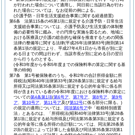
が行われた場合について適用し、同日前に当該行為が行わ
れた場合については、なお従前の例による。
(介護予防・日常生活支援総合事業に関する経過措置)
第6条
法第115条の45第1項に規定する介護予防・日常生活
支援総合事業については、介護予防及び生活支援の体制整
備の必要性等に鑑み、その円滑な実施を図るため、地域に
おける医療及び介護の総合的な確保を推進するための関係
法律の整備等に関する法律
(平成26年法律第83号)
附則第14
条第1項の規定により、平成27年4月1日から市長が別に定
める日までの間は行わず、当該市長が別に定める日の翌日
から行うものとする。
(令和3年度から令和5年度までの保険料率の算定に関する基
準の特例)
第7条
第1号被保険者のうち、令和2年の合計所得金額に所
得税法
(昭和40年法律第33号)
第28条第1項に規定する給与
所得又は同法第35条第3項に規定する公的年金等に係る所
得が含まれている者の令和3年度における保険料率の算定に
ついての
第4条第1項
(
第6号ア
、
第7号ア
、
第8号ア
、
第9号
ア
、
第10号ア
、
第11号ア
及び
第12号
に係る部分に限る。)
の規定の適用については、
同項第6号ア
中「租税特別措置
法」とあるのは、「所得税法
(昭和40年法律第33号)
第28条
第1項に規定する給与所得及び同法第35条第3項に規定する
公的年金等に係る所得の合計額については、同法第28条第
2項の規定によって計算した金額及び同法第35条第2項第1