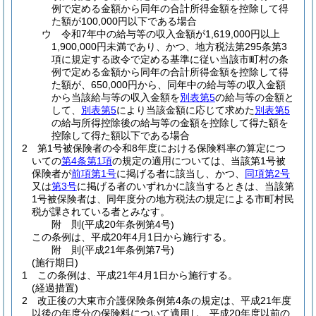
例で定める金額から同年の合計所得金額を控除して得
た額が100,000円以下である場合
ウ
令和7年中の給与等の収入金額が1,619,000円以上
1,900,000円未満であり、かつ、地方税法第295条第3
項に規定する政令で定める基準に従い当該市町村の条
例で定める金額から同年の合計所得金額を控除して得
た額が、650,000円から、同年中の給与等の収入金額
から当該給与等の収入金額を
別表第5
の給与等の金額と
して、
別表第5
により当該金額に応じて求めた
別表第5
の給与所得控除後の給与等の金額を控除して得た額を
控除して得た額以下である場合
2
第1号被保険者の令和8年度における保険料率の算定につ
いての
第4条第1項
の規定の適用については、当該第1号被
保険者が
前項第1号
に掲げる者に該当し、かつ、
同項第2号
又は
第3号
に掲げる者のいずれかに該当するときは、当該第
1号被保険者は、同年度分の地方税法の規定による市町村民
税が課されている者とみなす。
附
則
(平成20年
条例第4号)
この条例は、平成20年4月1日から施行する。
附
則
(平成21年
条例第7号)
(施行期日)
1
この条例は、平成21年4月1日から施行する。
(経過措置)
2
改正後の大東市介護保険条例第4条の規定は、平成21年度
以後の年度分の保険料について適用し、平成20年度以前の