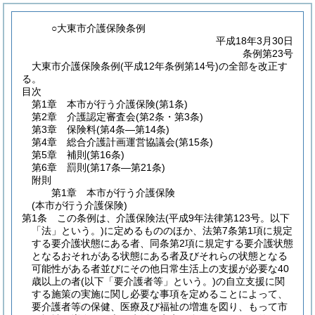
○大東市介護保険条例
平成18年3月30日
条例第23号
大東市介護保険条例(平成12年条例第14号)の全部を改正す
る。
目次
第1章
本市が行う介護保険
(第1条)
第2章
介護認定審査会
(第2条・第3条)
第3章
保険料
(第4条―第14条)
第4章
総合介護計画運営協議会
(第15条)
第5章
補則
(第16条)
第6章
罰則
(第17条―第21条)
附則
第1章
本市が行う介護保険
(本市が行う介護保険)
第1条
この条例は、介護保険法
(平成9年法律第123号。以下
「法」という。)
に定めるもののほか、法第7条第1項に規定
する要介護状態にある者、同条第2項に規定する要介護状態
となるおそれがある状態にある者及びそれらの状態となる
可能性がある者並びにその他日常生活上の支援が必要な40
歳以上の者
(以下「要介護者等」という。)
の自立支援に関
する施策の実施に関し必要な事項を定めることによって、
要介護者等の保健、医療及び福祉の増進を図り、もって市