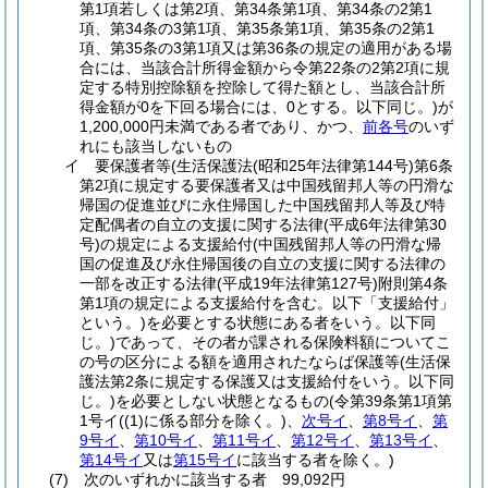
第1項若しくは第2項、第34条第1項、第34条の2第1
項、第34条の3第1項、第35条第1項、第35条の2第1
項、第35条の3第1項又は第36条の規定の適用がある場
合には、当該合計所得金額から令第22条の2第2項に規
定する特別控除額を控除して得た額とし、当該合計所
得金額が0を下回る場合には、0とする。以下同じ。)
が
1,200,000円未満である者であり、かつ、
前各号
のいず
れにも該当しないもの
イ
要保護者等
(生活保護法
(昭和25年法律第144号)
第6条
第2項に規定する要保護者又は中国残留邦人等の円滑な
帰国の促進並びに永住帰国した中国残留邦人等及び特
定配偶者の自立の支援に関する法律
(平成6年法律第30
号)
の規定による支援給付
(中国残留邦人等の円滑な帰
国の促進及び永住帰国後の自立の支援に関する法律の
一部を改正する法律
(平成19年法律第127号)
附則第4条
第1項の規定による支援給付を含む。以下「支援給付」
という。)
を必要とする状態にある者をいう。以下同
じ。)
であって、その者が課される保険料額についてこ
の号の区分による額を適用されたならば保護等
(生活保
護法第2条に規定する保護又は支援給付をいう。以下同
じ。)
を必要としない状態となるもの
(令第39条第1項第
1号イ
(
(1)
に係る部分を除く。)
、
次号イ
、
第8号イ
、
第
9号イ
、
第10号イ
、
第11号イ
、
第12号イ
、
第13号イ
、
第14号イ
又は
第15号イ
に該当する者を除く。)
(7)
次のいずれかに該当する者 99,092円