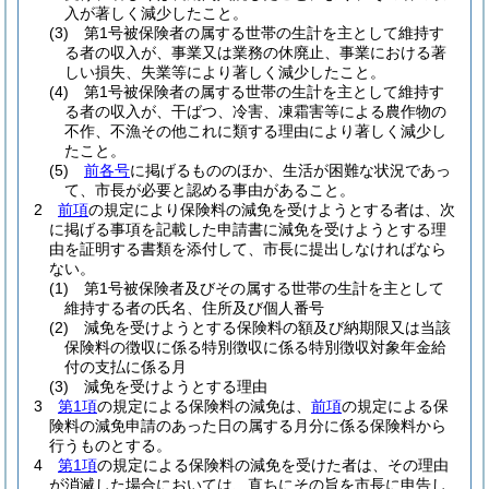
入が著しく減少したこと。
(3)
第1号被保険者の属する世帯の生計を主として維持す
る者の収入が、事業又は業務の休廃止、事業における著
しい損失、失業等により著しく減少したこと。
(4)
第1号被保険者の属する世帯の生計を主として維持す
る者の収入が、干ばつ、冷害、凍霜害等による農作物の
不作、不漁その他これに類する理由により著しく減少し
たこと。
(5)
前各号
に掲げるもののほか、生活が困難な状況であっ
て、市長が必要と認める事由があること。
2
前項
の規定により保険料の減免を受けようとする者は、次
に掲げる事項を記載した申請書に減免を受けようとする理
由を証明する書類を添付して、市長に提出しなければなら
ない。
(1)
第1号被保険者及びその属する世帯の生計を主として
維持する者の氏名、住所及び個人番号
(2)
減免を受けようとする保険料の額及び納期限又は当該
保険料の徴収に係る特別徴収に係る特別徴収対象年金給
付の支払に係る月
(3)
減免を受けようとする理由
3
第1項
の規定による保険料の減免は、
前項
の規定による保
険料の減免申請のあった日の属する月分に係る保険料から
行うものとする。
4
第1項
の規定による保険料の減免を受けた者は、その理由
が消滅した場合においては、直ちにその旨を市長に申告し