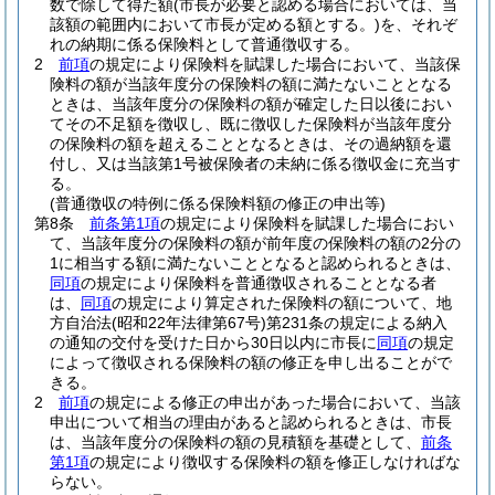
数で除して得た額
(市長が必要と認める場合においては、当
該額の範囲内において市長が定める額とする。)
を、それぞ
れの納期に係る保険料として普通徴収する。
2
前項
の規定により保険料を賦課した場合において、当該保
険料の額が当該年度分の保険料の額に満たないこととなる
ときは、当該年度分の保険料の額が確定した日以後におい
てその不足額を徴収し、既に徴収した保険料が当該年度分
の保険料の額を超えることとなるときは、その過納額を還
付し、又は当該第1号被保険者の未納に係る徴収金に充当す
る。
(普通徴収の特例に係る保険料額の修正の申出等)
第8条
前条第1項
の規定により保険料を賦課した場合におい
て、当該年度分の保険料の額が前年度の保険料の額の2分の
1に相当する額に満たないこととなると認められるときは、
同項
の規定により保険料を普通徴収されることとなる者
は、
同項
の規定により算定された保険料の額について、地
方自治法
(昭和22年法律第67号)
第231条の規定による納入
の通知の交付を受けた日から30日以内に市長に
同項
の規定
によって徴収される保険料の額の修正を申し出ることがで
きる。
2
前項
の規定による修正の申出があった場合において、当該
申出について相当の理由があると認められるときは、市長
は、当該年度分の保険料の額の見積額を基礎として、
前条
第1項
の規定により徴収する保険料の額を修正しなければな
らない。