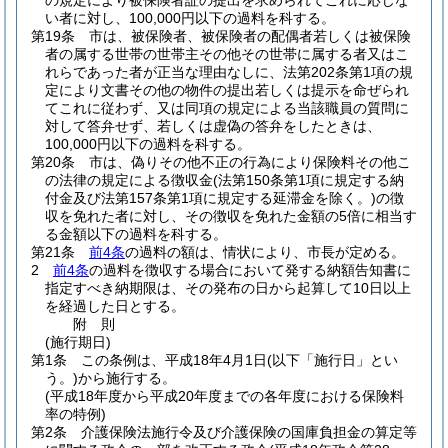
の規定により被保険者証の提出を求められてこれに応じな
い者に対し、100,000円以下の過料を科する。
第19条
市は、被保険者、被保険者の配偶者若しくは被保険
者の属する世帯の世帯主その他その世帯に属する者又はこ
れらであった者が正当な理由なしに、法第202条第1項の規
定により文書その他の物件の提出若しくは提示を命ぜられ
てこれに従わず、又は同項の規定による当該職員の質問に
対して答弁せず、若しくは虚偽の答弁をしたときは、
100,000円以下の過料を科する。
第20条
市は、偽りその他不正の行為により保険料その他こ
の法律の規定による徴収金
(法第150条第1項に規定する納
付金及び法第157条第1項に規定する延滞金を除く。)
の徴
収を免れた者に対し、その徴収を免れた金額の5倍に相当す
る金額以下の過料を科する。
第21条
前4条
の過料の額は、情状により、市長が定める。
2
前4条
の過料を徴収する場合において発する納額告知書に
指定すべき納期限は、その発布の日から起算して10日以上
を経過した日とする。
附
則
(施行期日)
第1条
この条例は、平成18年4月1日
(以下「施行日」とい
う。)
から施行する。
(平成18年度から平成20年度までの各年度における保険料
率の特例)
第2条
介護保険法施行令及び介護保険の国庫負担金の算定等