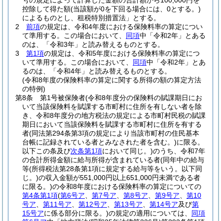
号の規定によって計算した金額の合計額から100,000円を
控除して得た額
(当該額が0を下回る場合には、0とする。)
によるものとし、租税特別措置法」とする。
2
前項
の規定は、令和4年度における保険料率の算定につい
て準用する。
この場合において、
同項
中「令和2年」とある
のは、「令和3年」と読み替えるものとする。
3
第1項
の規定は、令和5年度における保険料率の算定につ
いて準用する。
この場合において、
同項
中「令和2年」とあ
るのは、「令和4年」と読み替えるものとする。
(令和8年度の保険料率の算定に関する所得の額の算定方法
の特例)
第8条
第1号被保険者
(令和8年度分の保険料の賦課期日にお
いて当該保険料を賦課する市町村に住所を有しない者を除
き、令和8年度分の地方税法の規定による市町村民税の賦課
期日において当該保険料を賦課する市町村に住所を有する
者
(同法第294条第3項の規定により当該市町村の住民基本
台帳に記録されている者とみなされた者を含む。)
に限る。
以下この条及び
次条第1項
において同じ。)
のうち、令和7年
の合計所得金額に給与所得が含まれている者
(同年中の給与
等
(所得税法第28条第1項に規定する給与等をいう。以下同
じ。)
の収入金額が551,000円以上651,000円未満である者
に限る。)
の令和8年度における保険料率の算定についての
第4条第1項
(
第6号ア
、
第7号ア
、
第8号ア
、
第9号ア
、
第10
号ア
、
第11号ア
、
第12号ア
、
第13号ア
、
第14号ア
及び
第
15号ア
に係る部分に限る。)
の規定の適用については、
同項