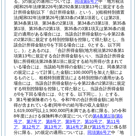
る。)
の規定の適用については、
同項第6号ア
中「地方税法
(昭和25年法律第226号)
第292条第1項第13号に規定する合
計所得金額
(以下「合計所得金額」という。)
(租税特別措置
法
(昭和32年法律第26号)
第33条の4第1項若しくは第2項、
第34条第1項、第34条の2第1項、第34条の3第1項、第35条
第1項、第35条の2第1項、第35条の3第1項又は第36条の規
定の適用がある場合には、当該合計所得金額から令第22条
の2第2項に規定する特別控除額を控除して得た額とし、当
該合計所得金額が0を下回る場合には、0とする。以下同
じ。)
」とあるのは、「合計所得金額
(地方税法第292条第1
項第13号に規定する合計所得金額をいい、当該合計所得金
額に所得税法第28条第1項に規定する給与所得が含まれて
いる場合には、当該給与所得の金額については、同条第2項
の規定によって計算した金額に100,000円を加えた額によ
るものとし、租税特別措置法による特別控除の適用がある
場合には、当該合計所得金額から令第22条の2第2項に規定
する特別控除額を控除して得た額とし、当該合計所得金額
が0を下回る場合には、0とする。以下同じ。)
」とする。
3
第1号被保険者のうち、令和7年の合計所得金額に給与所
得が含まれている者
(同年中の給与等の収入金額が
1,619,000円以上1,900,000円未満である者に限る。)
の令和
8年度における保険料率の算定についての
第4条第1項
(
第6
号ア
、
第7号ア
、
第8号ア
、
第9号ア
、
第10号ア
、
第11号
ア
、
第12号ア
、
第13号ア
、
第14号ア
及び
第15号ア
に係る部
分に限る。)
の規定の適用については、
同項第6号ア
中「地