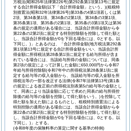
方税法
(昭和25年法律第226号)
第292条第1項第13号に規定
する合計所得金額
(以下「合計所得金額」という。)
(租税特
別措置法
(昭和32年法律第26号)
第33条の4第1項若しくは第
2項、第34条第1項、第34条の2第1項、第34条の3第1項、
第35条第1項、第35条の2第1項、第35条の3第1項又は第36
条の規定の適用がある場合には、当該合計所得金額から令
第22条の2第2項に規定する特別控除額を控除して得た額と
し、当該合計所得金額が0を下回る場合には、0とする。以
下同じ。)
」とあるのは、「合計所得金額
(地方税法第292条
第1項第13号に規定する合計所得金額をいい、当該合計所
得金額に所得税法第28条第1項に規定する給与所得が含ま
れている場合には、当該給与所得の金額については、同条
第2項の規定によって計算した金額に650,000円から令和7
年給与所得控除額
(令和7年中の所得税法第28条第1項に規
定する給与等の収入金額から、当該給与等の収入金額を所
得税法等の一部を改正する法律
(令和7年法律第13号)
第1条
の規定による改正前の所得税法別表第5の給与等の金額とし
て、同表により当該金額に応じて求めた同表の給与所得控
除後の給与等の金額を控除して得た額をいう。)
を控除して
得た額を加えた額によるものとし、租税特別措置法による
特別控除の適用がある場合には、当該合計所得金額から令
第22条の2第2項に規定する特別控除額を控除して得た額と
し、当該合計所得金額が0を下回る場合には、0とする。以
下同じ。)
」とする。
(令和8年度の保険料率の算定に関する基準の特例)