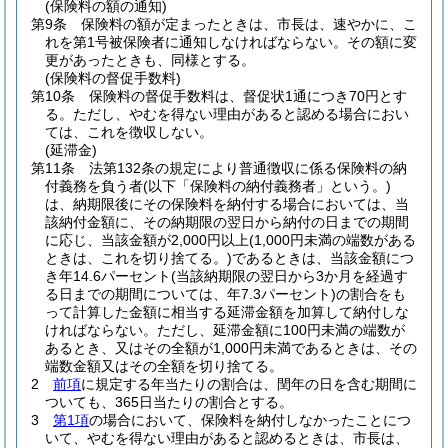
(保険料の額の通知)
第9条
保険料の額が定まったときは、市長は、速やかに、こ
れを第1号被保険者に通知しなければならない。
その額に変
更があったときも、同様とする。
(保険料の督促手数料)
第10条
保険料の督促手数料は、督促状1通につき70円とす
る。
ただし、やむを得ない理由があると認める場合におい
ては、これを徴収しない。
(延滞金)
第11条
法第132条の規定により普通徴収に係る保険料の納
付義務を負う者
(以下「保険料の納付義務者」という。)
は、納期限後にその保険料を納付する場合においては、当
該納付金額に、その納期限の翌日から納付の日までの期間
に応じ、当該金額が2,000円以上
(1,000円未満の端数がある
ときは、これを切り捨てる。)
であるときは、当該金額につ
き年14.6パーセント
(当該納期限の翌日から3か月を経過す
る日までの期間については、年7.3パーセント)
の割合をも
って計算した金額に相当する延滞金額を加算して納付しな
ければならない。
ただし、延滞金額に100円未満の端数が
あるとき、又はその全額が1,000円未満であるときは、その
端数金額又はその全額を切り捨てる。
2
前項
に規定する年当たりの割合は、閏年の日を含む期間に
ついても、365日当たりの割合とする。
3
第1項
の場合において、保険料を納付しなかったことにつ
いて、やむを得ない理由があると認めるときは、市長は、