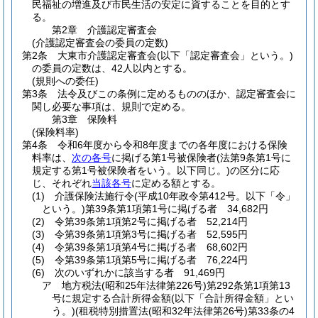
民福祉の増進及び市民生活の安定に資することを目的とす
る。
第2章
介護認定審査会
(介護認定審査会の委員の定数)
第2条
大東市介護認定審査会
(以下「認定審査会」という。)
の委員の定数は、42人以内とする。
(規則への委任)
第3条
法令及びこの条例に定めるもののほか、認定審査会に
関し必要な事項は、規則で定める。
第3章
保険料
(保険料率)
第4条
令和6年度から令和8年度までの各年度における保険
料率は、
次の各号
に掲げる第1号被保険者
(法第9条第1号に
規定する第1号被保険者をいう。以下同じ。)
の区分に応
じ、それぞれ
当該各号
に定める額とする。
(1)
介護保険法施行令
(平成10年政令第412号。以下「令」
という。)
第39条第1項第1号に掲げる者 34,682円
(2)
令第39条第1項第2号に掲げる者 52,214円
(3)
令第39条第1項第3号に掲げる者 52,595円
(4)
令第39条第1項第4号に掲げる者 68,602円
(5)
令第39条第1項第5号に掲げる者 76,224円
(6)
次のいずれかに該当する者 91,469円
ア
地方税法
(昭和25年法律第226号)
第292条第1項第13
号に規定する合計所得金額
(以下「合計所得金額」とい
う。)
(租税特別措置法
(昭和32年法律第26号)
第33条の4