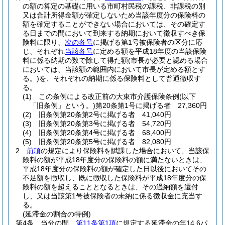
の額の算定の基礎に用いる市町村民税の課税、非課税の別
又は合計所得金額が確定しないため当該年度分の保険料の
額を確定することができない場合においては、その確定す
る日までの間において到来する納期において徴収すべき保
険料に限り、
次の各号
に掲げる第1号被保険者の区分に応
じ、それぞれ
当該各号
に定める額を平成18年度の当該保険
料に係る納期の数で除して得た額
(市長が必要と認める場合
においては、当該額の範囲内において市長が定める額とす
る。)
を、それぞれの納期に係る保険料として普通徴収す
る。
(1)
この条例による改正前の大東市介護保険条例
(以下
「旧条例」という。)
第20条第1号に掲げる者 27,360円
(2)
旧条例第20条第2号に掲げる者 41,040円
(3)
旧条例第20条第3号に掲げる者 54,720円
(4)
旧条例第20条第4号に掲げる者 68,400円
(5)
旧条例第20条第5号に掲げる者 82,080円
2
前項
の規定により保険料を賦課した場合において、当該保
険料の額が平成18年度分の保険料の額に満たないときは、
平成18年度分の保険料の額が確定した日以後においてその
不足額を徴収し、既に徴収した保険料が平成18年度分の保
険料の額を超えることとなるときは、その過納額を還付
し、又は当該第1号被保険者の未納に係る徴収金に充当す
る。
(延滞金の割合の特例)
第4条
当分の間、
第11条第1項
に規定する延滞金の年14.6パ