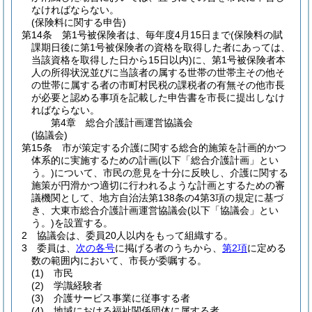
なければならない。
(保険料に関する申告)
第14条
第1号被保険者は、毎年度4月15日まで
(保険料の賦
課期日後に第1号被保険者の資格を取得した者にあっては、
当該資格を取得した日から15日以内)
に、第1号被保険者本
人の所得状況並びに当該者の属する世帯の世帯主その他そ
の世帯に属する者の市町村民税の課税者の有無その他市長
が必要と認める事項を記載した申告書を市長に提出しなけ
ればならない。
第4章
総合介護計画運営協議会
(協議会)
第15条
市が策定する介護に関する総合的施策を計画的かつ
体系的に実施するための計画
(以下「総合介護計画」とい
う。)
について、市民の意見を十分に反映し、介護に関する
施策が円滑かつ適切に行われるような計画とするための審
議機関として、地方自治法第138条の4第3項の規定に基づ
き、大東市総合介護計画運営協議会
(以下「協議会」とい
う。)
を設置する。
2
協議会は、委員20人以内をもって組織する。
3
委員は、
次の各号
に掲げる者のうちから、
第2項
に定める
数の範囲内において、市長が委嘱する。
(1)
市民
(2)
学識経験者
(3)
介護サービス事業に従事する者
(4)
地域における福祉関係団体に属する者