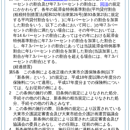
ーセントの割合及び年7.3パーセントの割合は、
同項
の規定
にかかわらず、各年の延滞金特例基準割合
(平均貸付割合
(租税特別措置法
(昭和32年法律第26号)
第93条第2項に規定
する平均貸付割合をいう。)
に年1パーセントの割合を加算
した割合をいう。以下この条において同じ。)
が年7.3パー
セントの割合に満たない場合には、その年中においては、
年14.6パーセントの割合にあってはその年における延滞金
特例基準割合に年7.3パーセントの割合を加算した割合と
し、年7.3パーセントの割合にあっては当該延滞金特例基準
割合に年1パーセントの割合を加算した割合
(当該加算した
割合が年7.3パーセントの割合を超える場合には、年7.3パ
ーセントの割合)
とする。
(経過措置)
第5条
この条例による改正後の大東市介護保険条例
(以下
「新条例」という。)
の規定は、平成18年度以降の年度分の
保険料について適用し、平成17年度分までの保険料につい
ては、なお従前の例による。
2
この条例の施行の際、旧条例の規定によりなされた処分、
手続その他の行為は、新条例の相当規定によりなされた処
分、手続その他の行為とみなす。
3
この条例の施行の際、旧条例の規定により設置されている
大東市介護認定審査会及び大東市総合介護計画運営協議会
の委員は、新条例の規定により設置された認定審査会及び
協議会の委員とみなし、その任期は、従前の例による。
4
新条例第6章の規定は、施行日以後に過料を科すべき行為