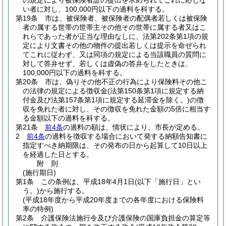
の規定により被保険者証の提出を求められてこれに応じな
い者に対し、100,000円以下の過料を科する。
第19条
市は、被保険者、被保険者の配偶者若しくは被保険
者の属する世帯の世帯主その他その世帯に属する者又はこ
れらであった者が正当な理由なしに、法第202条第1項の規
定により文書その他の物件の提出若しくは提示を命ぜられ
てこれに従わず、又は同項の規定による当該職員の質問に
対して答弁せず、若しくは虚偽の答弁をしたときは、
100,000円以下の過料を科する。
第20条
市は、偽りその他不正の行為により保険料その他こ
の法律の規定による徴収金
(法第150条第1項に規定する納
付金及び法第157条第1項に規定する延滞金を除く。)
の徴
収を免れた者に対し、その徴収を免れた金額の5倍に相当す
る金額以下の過料を科する。
第21条
前4条
の過料の額は、情状により、市長が定める。
2
前4条
の過料を徴収する場合において発する納額告知書に
指定すべき納期限は、その発布の日から起算して10日以上
を経過した日とする。
附
則
(施行期日)
第1条
この条例は、平成18年4月1日
(以下「施行日」とい
う。)
から施行する。
(平成18年度から平成20年度までの各年度における保険料
率の特例)
第2条
介護保険法施行令及び介護保険の国庫負担金の算定等