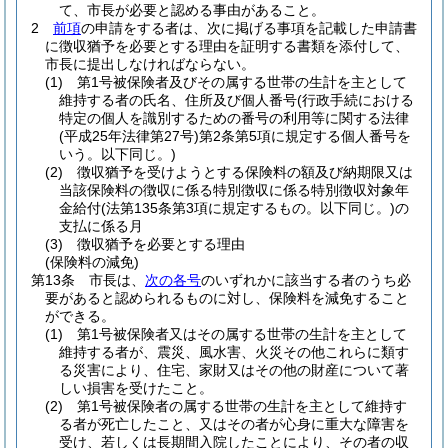
て、市長が必要と認める事由があること。
2
前項
の申請をする者は、次に掲げる事項を記載した申請書
に徴収猶予を必要とする理由を証明する書類を添付して、
市長に提出しなければならない。
(1)
第1号被保険者及びその属する世帯の生計を主として
維持する者の氏名、住所及び個人番号
(行政手続における
特定の個人を識別するための番号の利用等に関する法律
(平成25年法律第27号)
第2条第5項に規定する個人番号を
いう。以下同じ。)
(2)
徴収猶予を受けようとする保険料の額及び納期限又は
当該保険料の徴収に係る特別徴収に係る特別徴収対象年
金給付
(法第135条第3項に規定するもの。以下同じ。)
の
支払に係る月
(3)
徴収猶予を必要とする理由
(保険料の減免)
第13条
市長は、
次の各号
のいずれかに該当する者のうち必
要があると認められるものに対し、保険料を減免すること
ができる。
(1)
第1号被保険者又はその属する世帯の生計を主として
維持する者が、震災、風水害、火災その他これらに類す
る災害により、住宅、家財又はその他の財産について著
しい損害を受けたこと。
(2)
第1号被保険者の属する世帯の生計を主として維持す
る者が死亡したこと、又はその者が心身に重大な障害を
受け、若しくは長期間入院したことにより、その者の収