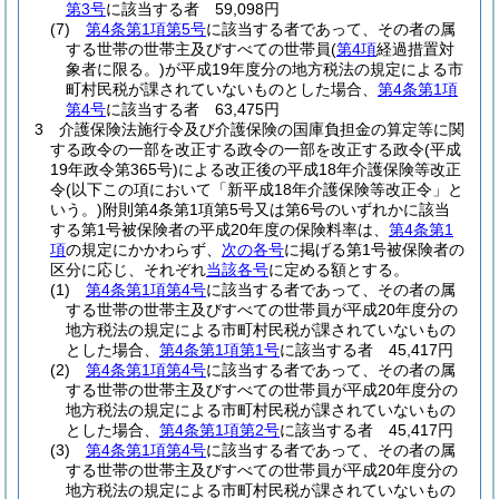
第3号
に該当する者 59,098円
(7)
第4条第1項第5号
に該当する者であって、その者の属
する世帯の世帯主及びすべての世帯員
(
第4項
経過措置対
象者に限る。)
が平成19年度分の地方税法の規定による市
町村民税が課されていないものとした場合、
第4条第1項
第4号
に該当する者 63,475円
3
介護保険法施行令及び介護保険の国庫負担金の算定等に関
する政令の一部を改正する政令の一部を改正する政令
(平成
19年政令第365号)
による改正後の平成18年介護保険等改正
令
(以下この項において「新平成18年介護保険等改正令」と
いう。)
附則第4条第1項第5号又は第6号のいずれかに該当
する第1号被保険者の平成20年度の保険料率は、
第4条第1
項
の規定にかかわらず、
次の各号
に掲げる第1号被保険者の
区分に応じ、それぞれ
当該各号
に定める額とする。
(1)
第4条第1項第4号
に該当する者であって、その者の属
する世帯の世帯主及びすべての世帯員が平成20年度分の
地方税法の規定による市町村民税が課されていないもの
とした場合、
第4条第1項第1号
に該当する者 45,417円
(2)
第4条第1項第4号
に該当する者であって、その者の属
する世帯の世帯主及びすべての世帯員が平成20年度分の
地方税法の規定による市町村民税が課されていないもの
とした場合、
第4条第1項第2号
に該当する者 45,417円
(3)
第4条第1項第4号
に該当する者であって、その者の属
する世帯の世帯主及びすべての世帯員が平成20年度分の
地方税法の規定による市町村民税が課されていないもの