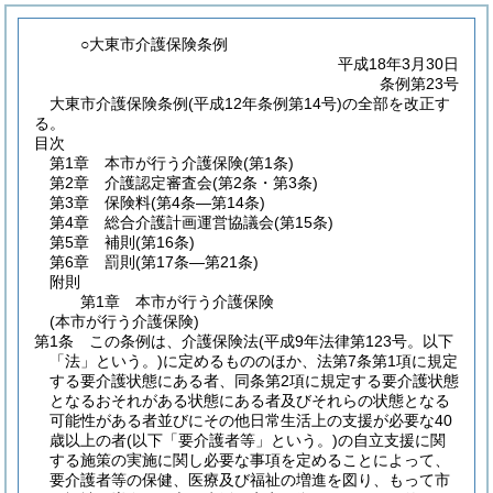
○大東市介護保険条例
平成18年3月30日
条例第23号
大東市介護保険条例(平成12年条例第14号)の全部を改正す
る。
目次
第1章
本市が行う介護保険
(第1条)
第2章
介護認定審査会
(第2条・第3条)
第3章
保険料
(第4条―第14条)
第4章
総合介護計画運営協議会
(第15条)
第5章
補則
(第16条)
第6章
罰則
(第17条―第21条)
附則
第1章
本市が行う介護保険
(本市が行う介護保険)
第1条
この条例は、介護保険法
(平成9年法律第123号。以下
「法」という。)
に定めるもののほか、法第7条第1項に規定
する要介護状態にある者、同条第2項に規定する要介護状態
となるおそれがある状態にある者及びそれらの状態となる
可能性がある者並びにその他日常生活上の支援が必要な40
歳以上の者
(以下「要介護者等」という。)
の自立支援に関
する施策の実施に関し必要な事項を定めることによって、
要介護者等の保健、医療及び福祉の増進を図り、もって市