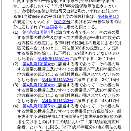
に関する政令の一部を改正する政令
(平成18年政令第28
号。この条において「平成18年介護保険等改正令」とい
う。)
附則第4条第1項第1号又は第2号のいずれかに該当す
る第1号被保険者の平成18年度の保険料率は、
第4条第1項
の規定にかかわらず、
次の各号
に掲げる第1号被保険者の区
分に応じそれぞれ
当該各号
に定める額とする。
(1)
第4条第1項第4号
に該当する者であって、その者の属
する世帯の世帯主及びすべての世帯員が平成18年度分の
地方税法の規定による市町村民税
(同法の規定による特別
区民税を含むものとし、同法第328条の規定によって課
する所得割を除く。以下同じ。)
が課されていないものと
した場合、
第4条第1項第1号
に該当する者 36,115円
(2)
第4条第1項第4号
に該当する者であって、その者の属
する世帯の世帯主及びすべての世帯員が平成18年度分の
地方税法の規定による市町村民税が課されていないもの
とした場合、
第4条第1項第2号
に該当する者 36,115円
(3)
第4条第1項第4号
に該当する者であって、その者の属
する世帯の世帯主及びすべての世帯員が平成18年度分の
地方税法の規定による市町村民税が課されていないもの
とした場合、
第4条第1項第3号
に該当する者 45,417円
(4)
第4条第1項第5号
に該当する者であって、その者の属
する世帯の世帯主及びすべての世帯員(地方税法等の一部
を改正する法律
(平成17年法律第5号)
附則第6条第2項の適
用を受けるもの
(以下この項において「第2項経過措置対
象者」という。に限る。)
が平成18年度分の地方税法の規