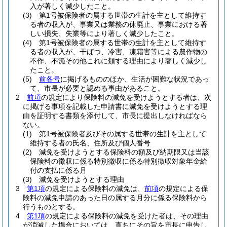
入が著しく減少したこと。
(3)
第1号被保険者の属する世帯の生計を主として維持す
る者の収入が、事業又は業務の休廃止、事業における著
しい損失、失業等により著しく減少したこと。
(4)
第1号被保険者の属する世帯の生計を主として維持す
る者の収入が、干ばつ、冷害、凍霜害等による農作物の
不作、不漁その他これに類する理由により著しく減少し
たこと。
(5)
前各号
に掲げるもののほか、生活が困難な状況であっ
て、市長が必要と認める事由があること。
2
前項
の規定により保険料の減免を受けようとする者は、次
に掲げる事項を記載した申請書に減免を受けようとする理
由を証明する書類を添付して、市長に提出しなければなら
ない。
(1)
第1号被保険者及びその属する世帯の生計を主として
維持する者の氏名、住所及び個人番号
(2)
減免を受けようとする保険料の額及び納期限又は当該
保険料の徴収に係る特別徴収に係る特別徴収対象年金給
付の支払に係る月
(3)
減免を受けようとする理由
3
第1項
の規定による保険料の減免は、
前項
の規定による保
険料の減免申請のあった日の属する月分に係る保険料から
行うものとする。
4
第1項
の規定による保険料の減免を受けた者は、その理由
が消滅した場合においては、直ちにその旨を市長に申告し