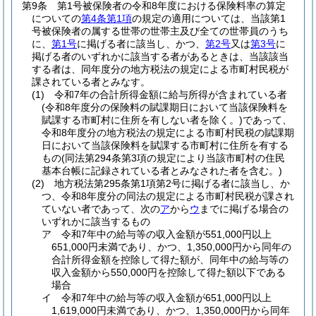
第9条
第1号被保険者の令和8年度における保険料率の算定
についての
第4条第1項
の規定の適用については、当該第1
号被保険者の属する世帯の世帯主及び全ての世帯員のうち
に、
第1号
に掲げる者に該当し、かつ、
第2号
又は
第3号
に
掲げる者のいずれかに該当する者があるときは、当該該当
する者は、同年度分の地方税法の規定による市町村民税が
課されている者とみなす。
(1)
令和7年の合計所得金額に給与所得が含まれている者
(令和8年度分の保険料の賦課期日において当該保険料を
賦課する市町村に住所を有しない者を除く。)
であって、
令和8年度分の地方税法の規定による市町村民税の賦課期
日において当該保険料を賦課する市町村に住所を有する
もの
(同法第294条第3項の規定により当該市町村の住民
基本台帳に記録されている者とみなされた者を含む。)
(2)
地方税法第295条第1項第2号に掲げる者に該当し、か
つ、令和8年度分の同法の規定による市町村民税が課され
ていない者であって、次の
ア
から
ウ
までに掲げる場合の
いずれかに該当するもの
ア
令和7年中の給与等の収入金額が551,000円以上
651,000円未満であり、かつ、1,350,000円から同年の
合計所得金額を控除して得た額が、同年中の給与等の
収入金額から550,000円を控除して得た額以下である
場合
イ
令和7年中の給与等の収入金額が651,000円以上
1,619,000円未満であり、かつ、1,350,000円から同年