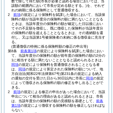
数で除して得た額
(市長が必要と認める場合においては、当
該額の範囲内において市長が定める額とする。)
を、それぞ
れの納期に係る保険料として普通徴収する。
2
前項
の規定により保険料を賦課した場合において、当該保
険料の額が当該年度分の保険料の額に満たないこととなる
ときは、当該年度分の保険料の額が確定した日以後におい
てその不足額を徴収し、既に徴収した保険料が当該年度分
の保険料の額を超えることとなるときは、その過納額を還
付し、又は当該第1号被保険者の未納に係る徴収金に充当す
る。
(普通徴収の特例に係る保険料額の修正の申出等)
第8条
前条第1項
の規定により保険料を賦課した場合におい
て、当該年度分の保険料の額が前年度の保険料の額の2分の
1に相当する額に満たないこととなると認められるときは、
同項
の規定により保険料を普通徴収されることとなる者
は、
同項
の規定により算定された保険料の額について、地
方自治法
(昭和22年法律第67号)
第231条の規定による納入
の通知の交付を受けた日から30日以内に市長に
同項
の規定
によって徴収される保険料の額の修正を申し出ることがで
きる。
2
前項
の規定による修正の申出があった場合において、当該
申出について相当の理由があると認められるときは、市長
は、当該年度分の保険料の額の見積額を基礎として、
前条
第1項
の規定により徴収する保険料の額を修正しなければな
らない。