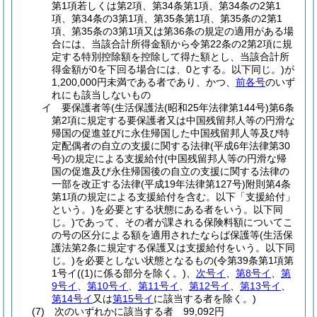
第1項若しくは第2項、第34条第1項、第34条の2第1
項、第34条の3第1項、第35条第1項、第35条の2第1
項、第35条の3第1項又は第36条の規定の適用がある場
合には、当該合計所得金額から令第22条の2第2項に規
定する特別控除額を控除して得た額とし、当該合計所
得金額が0を下回る場合には、0とする。以下同じ。)
が
1,200,000円未満である者であり、かつ、
前各号
のいず
れにも該当しないもの
イ
要保護者等
(生活保護法
(昭和25年法律第144号)
第6条
第2項に規定する要保護者又は中国残留邦人等の円滑な
帰国の促進並びに永住帰国した中国残留邦人等及び特
定配偶者の自立の支援に関する法律
(平成6年法律第30
号)
の規定による支援給付
(中国残留邦人等の円滑な帰
国の促進及び永住帰国後の自立の支援に関する法律の
一部を改正する法律
(平成19年法律第127号)
附則第4条
第1項の規定による支援給付を含む。以下「支援給付」
という。)
を必要とする状態にある者をいう。以下同
じ。)
であって、その者が課される保険料額についてこ
の号の区分による額を適用されたならば保護等
(生活保
護法第2条に規定する保護又は支援給付をいう。以下同
じ。)
を必要としない状態となるもの
(令第39条第1項第
1号イ
(
(1)
に係る部分を除く。)
、
次号イ
、
第8号イ
、
第
9号イ
、
第10号イ
、
第11号イ
、
第12号イ
、
第13号イ
、
第14号イ
又は
第15号イ
に該当する者を除く。)
(7)
次のいずれかに該当する者 99,092円