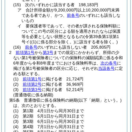
(15)
次のいずれかに該当する者 198,183円
ア
合計所得金額が9,200,000円以上10,200,000円未満
である者であり、かつ、
前各号
のいずれにも該当しな
いもの
イ
要保護者等であって、その者が課される保険料額に
ついてこの号の区分による額を適用されたならば保護
等を必要としない状態となるもの
(令第39条第1項第1
号イ
(
(1)
に係る部分を除く。)
に該当する者を除く。)
(16)
前各号
のいずれにも該当しない者 205,805円
2
前項第1号
から
第3号
までの規定にかかわらず、所得の少
ない第1号被保険者についての保険料の減額賦課に係る令和
6年度から令和8年度までにおける保険料率は、
次の各号
に
掲げる第1号被保険者の区分に応じ、それぞれ
当該各号
に定
める額とする。
(1)
前項第1号
に掲げる者 21,724円
(2)
前項第2号
に掲げる者 36,969円
(3)
前項第3号
に掲げる者 52,214円
(普通徴収に係る納期)
第5条
普通徴収に係る保険料の納期
(以下「納期」という。)
は、次のとおりとする。
(1)
第1期 4月1日から同月30日まで
(2)
第2期 5月1日から同月31日まで
(3)
第3期 6月1日から同月30日まで
(4)
第4期 7月1日から同月31日まで