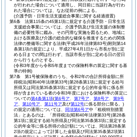
が行われた場合について適用し、同日前に当該行為が行わ
れた場合については、なお従前の例による。
(介護予防・日常生活支援総合事業に関する経過措置)
第6条
法第115条の45第1項に規定する介護予防・日常生活
支援総合事業については、介護予防及び生活支援の体制整
備の必要性等に鑑み、その円滑な実施を図るため、地域に
おける医療及び介護の総合的な確保を推進するための関係
法律の整備等に関する法律
(平成26年法律第83号)
附則第14
条第1項の規定により、平成27年4月1日から市長が別に定
める日までの間は行わず、当該市長が別に定める日の翌日
から行うものとする。
(令和3年度から令和5年度までの保険料率の算定に関する基
準の特例)
第7条
第1号被保険者のうち、令和2年の合計所得金額に所
得税法
(昭和40年法律第33号)
第28条第1項に規定する給与
所得又は同法第35条第3項に規定する公的年金等に係る所
得が含まれている者の令和3年度における保険料率の算定に
ついての
第4条第1項
(
第6号ア
、
第7号ア
、
第8号ア
、
第9号
ア
、
第10号ア
、
第11号ア
及び
第12号
に係る部分に限る。)
の規定の適用については、
同項第6号ア
中「租税特別措置
法」とあるのは、「所得税法
(昭和40年法律第33号)
第28条
第1項に規定する給与所得及び同法第35条第3項に規定する
公的年金等に係る所得の合計額については、同法第28条第
2項の規定によって計算した金額及び同法第35条第2項第1