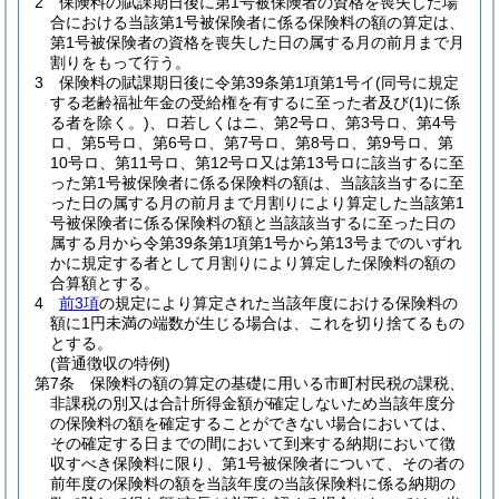
2
保険料の賦課期日後に第1号被保険者の資格を喪失した場
合における当該第1号被保険者に係る保険料の額の算定は、
第1号被保険者の資格を喪失した日の属する月の前月まで月
割りをもって行う。
3
保険料の賦課期日後に令第39条第1項第1号イ
(同号に規定
する老齢福祉年金の受給権を有するに至った者及び
(1)
に係
る者を除く。)
、ロ若しくはニ、第2号ロ、第3号ロ、第4号
ロ、第5号ロ、第6号ロ、第7号ロ、第8号ロ、第9号ロ、第
10号ロ、第11号ロ、第12号ロ又は第13号ロに該当するに至
った第1号被保険者に係る保険料の額は、当該該当するに至
った日の属する月の前月まで月割りにより算定した当該第1
号被保険者に係る保険料の額と当該該当するに至った日の
属する月から令第39条第1項第1号から第13号までのいずれ
かに規定する者として月割りにより算定した保険料の額の
合算額とする。
4
前3項
の規定により算定された当該年度における保険料の
額に1円未満の端数が生じる場合は、これを切り捨てるもの
とする。
(普通徴収の特例)
第7条
保険料の額の算定の基礎に用いる市町村民税の課税、
非課税の別又は合計所得金額が確定しないため当該年度分
の保険料の額を確定することができない場合においては、
その確定する日までの間において到来する納期において徴
収すべき保険料に限り、第1号被保険者について、その者の
前年度の保険料の額を当該年度の当該保険料に係る納期の