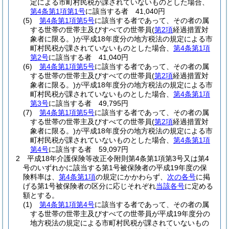
定による市町村民税が課されていないものとした場合、
第4条第1項第1号
に該当する者 41,040円
(5)
第4条第1項第5号
に該当する者であって、その者の属
する世帯の世帯主及びすべての世帯員
(
第2項
経過措置対
象者に限る。)
が平成18年度分の地方税法の規定による市
町村民税が課されていないものとした場合、
第4条第1項
第2号
に該当する者 41,040円
(6)
第4条第1項第5号
に該当する者であって、その者の属
する世帯の世帯主及びすべての世帯員
(
第2項
経過措置対
象者に限る。)
が平成18年度分の地方税法の規定による市
町村民税が課されていないものとした場合、
第4条第1項
第3号
に該当する者 49,795円
(7)
第4条第1項第5号
に該当する者であって、その者の属
する世帯の世帯主及びすべての世帯員
(
第2項
経過措置対
象者に限る。)
が平成18年度分の地方税法の規定による市
町村民税が課されていないものとした場合、
第4条第1項
第4号
に該当する者 59,097円
2
平成18年介護保険等改正令附則第4条第1項第3号又は第4
号のいずれかに該当する第1号被保険者の平成19年度の保
険料率は、
第4条第1項
の規定にかかわらず、
次の各号
に掲
げる第1号被保険者の区分に応じそれぞれ
当該各号
に定める
額とする。
(1)
第4条第1項第4号
に該当する者であって、その者の属
する世帯の世帯主及びすべての世帯員が平成19年度分の
地方税法の規定による市町村民税が課されていないもの