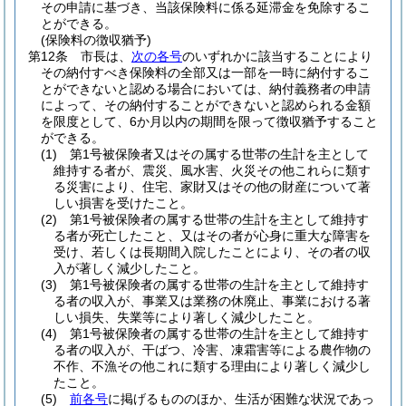
その申請に基づき、当該保険料に係る延滞金を免除するこ
とができる。
(保険料の徴収猶予)
第12条
市長は、
次の各号
のいずれかに該当することにより
その納付すべき保険料の全部又は一部を一時に納付するこ
とができないと認める場合においては、納付義務者の申請
によって、その納付することができないと認められる金額
を限度として、6か月以内の期間を限って徴収猶予すること
ができる。
(1)
第1号被保険者又はその属する世帯の生計を主として
維持する者が、震災、風水害、火災その他これらに類す
る災害により、住宅、家財又はその他の財産について著
しい損害を受けたこと。
(2)
第1号被保険者の属する世帯の生計を主として維持す
る者が死亡したこと、又はその者が心身に重大な障害を
受け、若しくは長期間入院したことにより、その者の収
入が著しく減少したこと。
(3)
第1号被保険者の属する世帯の生計を主として維持す
る者の収入が、事業又は業務の休廃止、事業における著
しい損失、失業等により著しく減少したこと。
(4)
第1号被保険者の属する世帯の生計を主として維持す
る者の収入が、干ばつ、冷害、凍霜害等による農作物の
不作、不漁その他これに類する理由により著しく減少し
たこと。
(5)
前各号
に掲げるもののほか、生活が困難な状況であっ