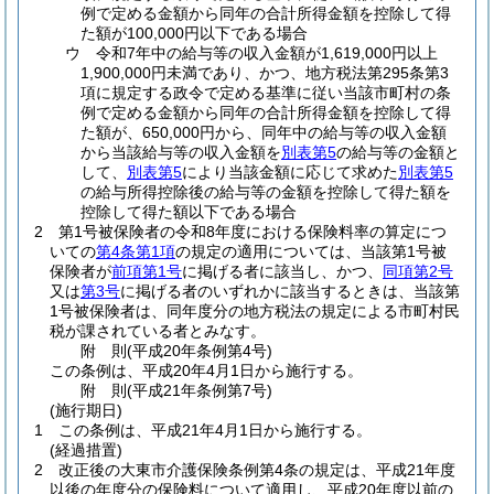
例で定める金額から同年の合計所得金額を控除して得
た額が100,000円以下である場合
ウ
令和7年中の給与等の収入金額が1,619,000円以上
1,900,000円未満であり、かつ、地方税法第295条第3
項に規定する政令で定める基準に従い当該市町村の条
例で定める金額から同年の合計所得金額を控除して得
た額が、650,000円から、同年中の給与等の収入金額
から当該給与等の収入金額を
別表第5
の給与等の金額と
して、
別表第5
により当該金額に応じて求めた
別表第5
の給与所得控除後の給与等の金額を控除して得た額を
控除して得た額以下である場合
2
第1号被保険者の令和8年度における保険料率の算定につ
いての
第4条第1項
の規定の適用については、当該第1号被
保険者が
前項第1号
に掲げる者に該当し、かつ、
同項第2号
又は
第3号
に掲げる者のいずれかに該当するときは、当該第
1号被保険者は、同年度分の地方税法の規定による市町村民
税が課されている者とみなす。
附
則
(平成20年
条例第4号)
この条例は、平成20年4月1日から施行する。
附
則
(平成21年
条例第7号)
(施行期日)
1
この条例は、平成21年4月1日から施行する。
(経過措置)
2
改正後の大東市介護保険条例第4条の規定は、平成21年度
以後の年度分の保険料について適用し、平成20年度以前の