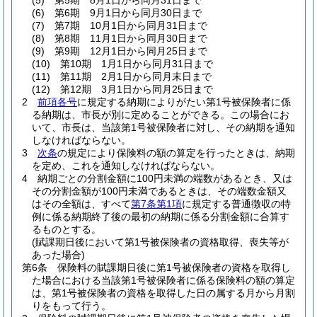
(5)
第5期 8月1日から同月31日まで
(6)
第6期 9月1日から同月30日まで
(7)
第7期 10月1日から同月31日まで
(8)
第8期 11月1日から同月30日まで
(9)
第9期 12月1日から同月25日まで
(10)
第10期 1月1日から同月31日まで
(11)
第11期 2月1日から同月末日まで
(12)
第12期 3月1日から同月25日まで
2
前項各号
に規定する納期によりがたい第1号被保険者に係
る納期は、市長が別に定めることができる。
この場合にお
いて、市長は、当該第1号被保険者に対し、その納期を通知
しなければならない。
3
次条
の規定により保険料の額の算定を行ったときは、納期
を定め、これを通知しなければならない。
4
納期ごとの分割金額に100円未満の端数があるとき、又は
その分割金額が100円未満であるときは、その端数金額又
はその全額は、すべて
第7条第1項
に規定する普通徴収の特
例に係る納期終了後の最初の納期に係る分割金額に合算す
るものとする。
(賦課期日後において第1号被保険者の資格取得、喪失等が
あった場合)
第6条
保険料の賦課期日後に第1号被保険者の資格を取得し
た場合における当該第1号被保険者に係る保険料の額の算定
は、第1号被保険者の資格を取得した日の属する月から月割
りをもって行う。