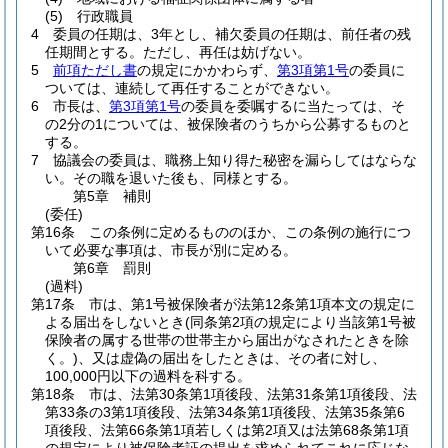
(5)
行政職員
4
委員の任期は、3年とし、補欠委員の任期は、前任者の残
任期間とする。
ただし、再任は妨げない。
5
前項ただし書
の規定にかかわらず、
第3項第1号
の委員に
ついては、連続して再任することができない。
6
市長は、
第3項第1号
の委員を委嘱するに当たっては、そ
の2分の1については、被保険者のうちから公募するものと
する。
7
協議会の委員は、職務上知り得た秘密を漏らしてはならな
い。
その職を退いた後も、同様とする。
第5章
補則
(委任)
第16条
この条例に定めるもののほか、この条例の施行につ
いて必要な事項は、市長が別に定める。
第6章
罰則
(過料)
第17条
市は、第1号被保険者が法第12条第1項本文の規定に
よる届出をしないとき
(同条第2項の規定により当該第1号被
保険者の属する世帯の世帯主から届出がなされたときを除
く。)
、又は虚偽の届出をしたときは、その者に対し、
100,000円以下の過料を科する。
第18条
市は、法第30条第1項後段、法第31条第1項後段、法
第33条の3第1項後段、法第34条第1項後段、法第35条第6
項後段、法第66条第1項若しくは第2項又は法第68条第1項