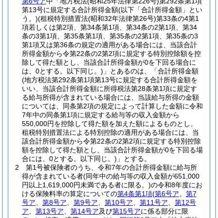
第6号ア
中「地方税法
(昭和25年法律第226号)
第292条第1項
第13号に規定する合計所得金額
(以下「合計所得金額」とい
う。)
(租税特別措置法
(昭和32年法律第26号)
第33条の4第1
項若しくは第2項、第34条第1項、第34条の2第1項、第34
条の3第1項、第35条第1項、第35条の2第1項、第35条の3
第1項又は第36条の規定の適用がある場合には、当該合計
所得金額から令第22条の2第2項に規定する特別控除額を控
除して得た額とし、当該合計所得金額が0を下回る場合に
は、0とする。以下同じ。)
」とあるのは、「合計所得金額
(地方税法第292条第1項第13号に規定する合計所得金額を
いい、当該合計所得金額に所得税法第28条第1項に規定す
る給与所得が含まれている場合には、当該給与所得の金額
については、同条第2項の規定によって計算した金額に令和
7年中の同条第1項に規定する給与等の収入金額から
550,000円を控除して得た額を加えた額によるものとし、
租税特別措置法による特別控除の適用がある場合には、当
該合計所得金額から令第22条の2第2項に規定する特別控除
額を控除して得た額とし、当該合計所得金額が0を下回る場
合には、0とする。以下同じ。)
」とする。
2
第1号被保険者のうち、令和7年の合計所得金額に給与所
得が含まれている者
(同年中の給与等の収入金額が651,000
円以上1,619,000円未満である者に限る。)
の令和8年度にお
ける保険料率の算定についての
第4条第1項
(
第6号ア
、
第7
号ア
、
第8号ア
、
第9号ア
、
第10号ア
、
第11号ア
、
第12号
ア
、
第13号ア
、
第14号ア
及び
第15号ア
に係る部分に限