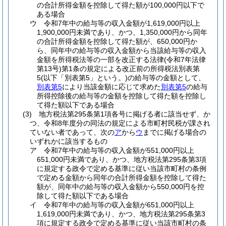
の合計所得金額を控除して得た額が100,000円以下で
ある場合
ウ
令和7年中の給与等の収入金額が1,619,000円以上
1,900,000円未満であり、かつ、1,350,000円から同年
の合計所得金額を控除して得た額が、650,000円か
ら、同年中の給与等の収入金額から当該給与等の収入
金額を所得税法等の一部を改正する法律
(令和7年法律
第13号)
第1条の規定による改正前の所得税法別表第
5
(以下「別表第5」という。)
の給与等の金額として、
別表第5
により当該金額に応じて求めた
別表第5
の給与
所得控除後の給与等の金額を控除して得た額を控除し
て得た額以下である場合
(3)
地方税法第295条第1項各号に掲げる者に該当せず、か
つ、令和8年度分の同法の規定による市町村民税が課され
ていない者であって、次の
ア
から
ウ
までに掲げる場合の
いずれかに該当するもの
ア
令和7年中の給与等の収入金額が551,000円以上
651,000円未満であり、かつ、地方税法第295条第3項
に規定する政令で定める基準に従い当該市町村の条例
で定める金額から同年の合計所得金額を控除して得た
額が、同年中の給与等の収入金額から550,000円を控
除して得た額以下である場合
イ
令和7年中の給与等の収入金額が651,000円以上
1,619,000円未満であり、かつ、地方税法第295条第3
項に規定する政令で定める基準に従い当該市町村の条