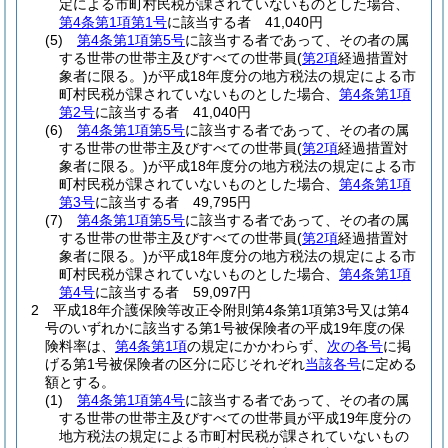
定による市町村民税が課されていないものとした場合、
第4条第1項第1号
に該当する者 41,040円
(5)
第4条第1項第5号
に該当する者であって、その者の属
する世帯の世帯主及びすべての世帯員
(
第2項
経過措置対
象者に限る。)
が平成18年度分の地方税法の規定による市
町村民税が課されていないものとした場合、
第4条第1項
第2号
に該当する者 41,040円
(6)
第4条第1項第5号
に該当する者であって、その者の属
する世帯の世帯主及びすべての世帯員
(
第2項
経過措置対
象者に限る。)
が平成18年度分の地方税法の規定による市
町村民税が課されていないものとした場合、
第4条第1項
第3号
に該当する者 49,795円
(7)
第4条第1項第5号
に該当する者であって、その者の属
する世帯の世帯主及びすべての世帯員
(
第2項
経過措置対
象者に限る。)
が平成18年度分の地方税法の規定による市
町村民税が課されていないものとした場合、
第4条第1項
第4号
に該当する者 59,097円
2
平成18年介護保険等改正令附則第4条第1項第3号又は第4
号のいずれかに該当する第1号被保険者の平成19年度の保
険料率は、
第4条第1項
の規定にかかわらず、
次の各号
に掲
げる第1号被保険者の区分に応じそれぞれ
当該各号
に定める
額とする。
(1)
第4条第1項第4号
に該当する者であって、その者の属
する世帯の世帯主及びすべての世帯員が平成19年度分の
地方税法の規定による市町村民税が課されていないもの