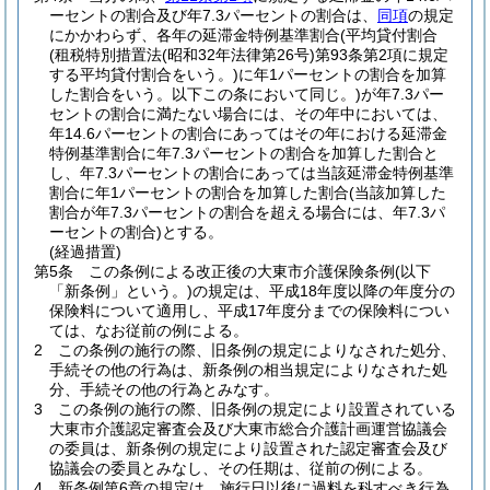
ーセントの割合及び年7.3パーセントの割合は、
同項
の規定
にかかわらず、各年の延滞金特例基準割合
(平均貸付割合
(租税特別措置法
(昭和32年法律第26号)
第93条第2項に規定
する平均貸付割合をいう。)
に年1パーセントの割合を加算
した割合をいう。以下この条において同じ。)
が年7.3パー
セントの割合に満たない場合には、その年中においては、
年14.6パーセントの割合にあってはその年における延滞金
特例基準割合に年7.3パーセントの割合を加算した割合と
し、年7.3パーセントの割合にあっては当該延滞金特例基準
割合に年1パーセントの割合を加算した割合
(当該加算した
割合が年7.3パーセントの割合を超える場合には、年7.3パ
ーセントの割合)
とする。
(経過措置)
第5条
この条例による改正後の大東市介護保険条例
(以下
「新条例」という。)
の規定は、平成18年度以降の年度分の
保険料について適用し、平成17年度分までの保険料につい
ては、なお従前の例による。
2
この条例の施行の際、旧条例の規定によりなされた処分、
手続その他の行為は、新条例の相当規定によりなされた処
分、手続その他の行為とみなす。
3
この条例の施行の際、旧条例の規定により設置されている
大東市介護認定審査会及び大東市総合介護計画運営協議会
の委員は、新条例の規定により設置された認定審査会及び
協議会の委員とみなし、その任期は、従前の例による。
4
新条例第6章の規定は、施行日以後に過料を科すべき行為