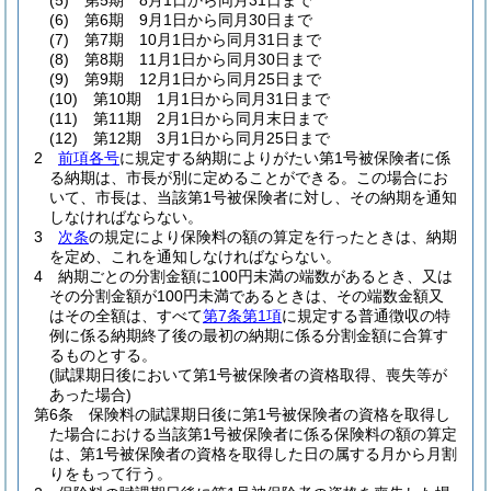
(5)
第5期 8月1日から同月31日まで
(6)
第6期 9月1日から同月30日まで
(7)
第7期 10月1日から同月31日まで
(8)
第8期 11月1日から同月30日まで
(9)
第9期 12月1日から同月25日まで
(10)
第10期 1月1日から同月31日まで
(11)
第11期 2月1日から同月末日まで
(12)
第12期 3月1日から同月25日まで
2
前項各号
に規定する納期によりがたい第1号被保険者に係
る納期は、市長が別に定めることができる。
この場合にお
いて、市長は、当該第1号被保険者に対し、その納期を通知
しなければならない。
3
次条
の規定により保険料の額の算定を行ったときは、納期
を定め、これを通知しなければならない。
4
納期ごとの分割金額に100円未満の端数があるとき、又は
その分割金額が100円未満であるときは、その端数金額又
はその全額は、すべて
第7条第1項
に規定する普通徴収の特
例に係る納期終了後の最初の納期に係る分割金額に合算す
るものとする。
(賦課期日後において第1号被保険者の資格取得、喪失等が
あった場合)
第6条
保険料の賦課期日後に第1号被保険者の資格を取得し
た場合における当該第1号被保険者に係る保険料の額の算定
は、第1号被保険者の資格を取得した日の属する月から月割
りをもって行う。