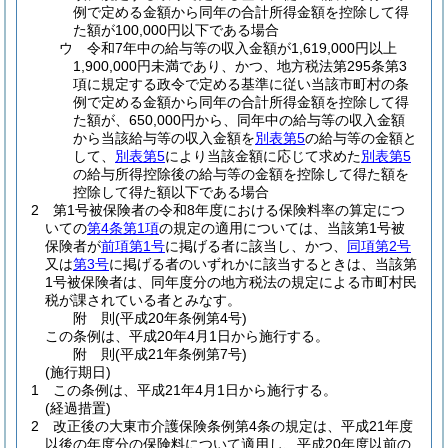
例で定める金額から同年の合計所得金額を控除して得
た額が100,000円以下である場合
ウ
令和7年中の給与等の収入金額が1,619,000円以上
1,900,000円未満であり、かつ、地方税法第295条第3
項に規定する政令で定める基準に従い当該市町村の条
例で定める金額から同年の合計所得金額を控除して得
た額が、650,000円から、同年中の給与等の収入金額
から当該給与等の収入金額を
別表第5
の給与等の金額と
して、
別表第5
により当該金額に応じて求めた
別表第5
の給与所得控除後の給与等の金額を控除して得た額を
控除して得た額以下である場合
2
第1号被保険者の令和8年度における保険料率の算定につ
いての
第4条第1項
の規定の適用については、当該第1号被
保険者が
前項第1号
に掲げる者に該当し、かつ、
同項第2号
又は
第3号
に掲げる者のいずれかに該当するときは、当該第
1号被保険者は、同年度分の地方税法の規定による市町村民
税が課されている者とみなす。
附
則
(平成20年
条例第4号)
この条例は、平成20年4月1日から施行する。
附
則
(平成21年
条例第7号)
(施行期日)
1
この条例は、平成21年4月1日から施行する。
(経過措置)
2
改正後の大東市介護保険条例第4条の規定は、平成21年度
以後の年度分の保険料について適用し、平成20年度以前の