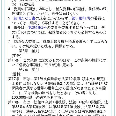
(5)
行政職員
4
委員の任期は、3年とし、補欠委員の任期は、前任者の残
任期間とする。
ただし、再任は妨げない。
5
前項ただし書
の規定にかかわらず、
第3項第1号
の委員に
ついては、連続して再任することができない。
6
市長は、
第3項第1号
の委員を委嘱するに当たっては、そ
の2分の1については、被保険者のうちから公募するものと
する。
7
協議会の委員は、職務上知り得た秘密を漏らしてはならな
い。
その職を退いた後も、同様とする。
第5章
補則
(委任)
第16条
この条例に定めるもののほか、この条例の施行につ
いて必要な事項は、市長が別に定める。
第6章
罰則
(過料)
第17条
市は、第1号被保険者が法第12条第1項本文の規定に
よる届出をしないとき
(同条第2項の規定により当該第1号被
保険者の属する世帯の世帯主から届出がなされたときを除
く。)
、又は虚偽の届出をしたときは、その者に対し、
100,000円以下の過料を科する。
第18条
市は、法第30条第1項後段、法第31条第1項後段、法
第33条の3第1項後段、法第34条第1項後段、法第35条第6
項後段、法第66条第1項若しくは第2項又は法第68条第1項