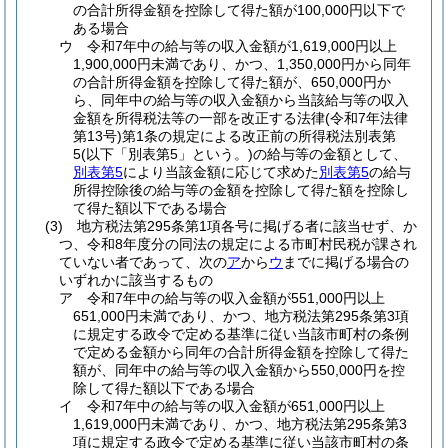
の合計所得金額を控除して得た額が100,000円以下で
ある場合
ウ
令和7年中の給与等の収入金額が1,619,000円以上
1,900,000円未満であり、かつ、1,350,000円から同年
の合計所得金額を控除して得た額が、650,000円か
ら、同年中の給与等の収入金額から当該給与等の収入
金額を所得税法等の一部を改正する法律
(令和7年法律
第13号)
第1条の規定による改正前の所得税法別表第
5
(以下「別表第5」という。)
の給与等の金額として、
別表第5
により当該金額に応じて求めた
別表第5
の給与
所得控除後の給与等の金額を控除して得た額を控除し
て得た額以下である場合
(3)
地方税法第295条第1項各号に掲げる者に該当せず、か
つ、令和8年度分の同法の規定による市町村民税が課され
ていない者であって、次の
ア
から
ウ
までに掲げる場合の
いずれかに該当するもの
ア
令和7年中の給与等の収入金額が551,000円以上
651,000円未満であり、かつ、地方税法第295条第3項
に規定する政令で定める基準に従い当該市町村の条例
で定める金額から同年の合計所得金額を控除して得た
額が、同年中の給与等の収入金額から550,000円を控
除して得た額以下である場合
イ
令和7年中の給与等の収入金額が651,000円以上
1,619,000円未満であり、かつ、地方税法第295条第3
項に規定する政令で定める基準に従い当該市町村の条