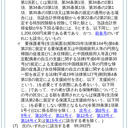
第1項若しくは第2項、第34条第1項、第34条の2第1
項、第34条の3第1項、第35条第1項、第35条の2第1
項、第35条の3第1項又は第36条の規定の適用がある場
合には、当該合計所得金額から令第22条の2第2項に規
定する特別控除額を控除して得た額とし、当該合計所
得金額が0を下回る場合には、0とする。以下同じ。)
が
1,200,000円未満である者であり、かつ、
前各号
のいず
れにも該当しないもの
イ
要保護者等
(生活保護法
(昭和25年法律第144号)
第6条
第2項に規定する要保護者又は中国残留邦人等の円滑な
帰国の促進並びに永住帰国した中国残留邦人等及び特
定配偶者の自立の支援に関する法律
(平成6年法律第30
号)
の規定による支援給付
(中国残留邦人等の円滑な帰
国の促進及び永住帰国後の自立の支援に関する法律の
一部を改正する法律
(平成19年法律第127号)
附則第4条
第1項の規定による支援給付を含む。以下「支援給付」
という。)
を必要とする状態にある者をいう。以下同
じ。)
であって、その者が課される保険料額についてこ
の号の区分による額を適用されたならば保護等
(生活保
護法第2条に規定する保護又は支援給付をいう。以下同
じ。)
を必要としない状態となるもの
(令第39条第1項第
1号イ
(
(1)
に係る部分を除く。)
、
次号イ
、
第8号イ
、
第
9号イ
、
第10号イ
、
第11号イ
、
第12号イ
、
第13号イ
、
第14号イ
又は
第15号イ
に該当する者を除く。)
(7)
次のいずれかに該当する者 99,092円