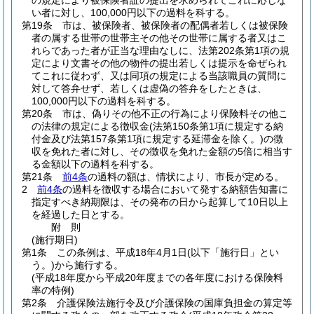
の規定により被保険者証の提出を求められてこれに応じな
い者に対し、100,000円以下の過料を科する。
第19条
市は、被保険者、被保険者の配偶者若しくは被保険
者の属する世帯の世帯主その他その世帯に属する者又はこ
れらであった者が正当な理由なしに、法第202条第1項の規
定により文書その他の物件の提出若しくは提示を命ぜられ
てこれに従わず、又は同項の規定による当該職員の質問に
対して答弁せず、若しくは虚偽の答弁をしたときは、
100,000円以下の過料を科する。
第20条
市は、偽りその他不正の行為により保険料その他こ
の法律の規定による徴収金
(法第150条第1項に規定する納
付金及び法第157条第1項に規定する延滞金を除く。)
の徴
収を免れた者に対し、その徴収を免れた金額の5倍に相当す
る金額以下の過料を科する。
第21条
前4条
の過料の額は、情状により、市長が定める。
2
前4条
の過料を徴収する場合において発する納額告知書に
指定すべき納期限は、その発布の日から起算して10日以上
を経過した日とする。
附
則
(施行期日)
第1条
この条例は、平成18年4月1日
(以下「施行日」とい
う。)
から施行する。
(平成18年度から平成20年度までの各年度における保険料
率の特例)
第2条
介護保険法施行令及び介護保険の国庫負担金の算定等