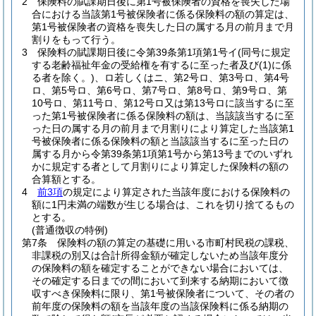
2
保険料の賦課期日後に第1号被保険者の資格を喪失した場
合における当該第1号被保険者に係る保険料の額の算定は、
第1号被保険者の資格を喪失した日の属する月の前月まで月
割りをもって行う。
3
保険料の賦課期日後に令第39条第1項第1号イ
(同号に規定
する老齢福祉年金の受給権を有するに至った者及び
(1)
に係
る者を除く。)
、ロ若しくはニ、第2号ロ、第3号ロ、第4号
ロ、第5号ロ、第6号ロ、第7号ロ、第8号ロ、第9号ロ、第
10号ロ、第11号ロ、第12号ロ又は第13号ロに該当するに至
った第1号被保険者に係る保険料の額は、当該該当するに至
った日の属する月の前月まで月割りにより算定した当該第1
号被保険者に係る保険料の額と当該該当するに至った日の
属する月から令第39条第1項第1号から第13号までのいずれ
かに規定する者として月割りにより算定した保険料の額の
合算額とする。
4
前3項
の規定により算定された当該年度における保険料の
額に1円未満の端数が生じる場合は、これを切り捨てるもの
とする。
(普通徴収の特例)
第7条
保険料の額の算定の基礎に用いる市町村民税の課税、
非課税の別又は合計所得金額が確定しないため当該年度分
の保険料の額を確定することができない場合においては、
その確定する日までの間において到来する納期において徴
収すべき保険料に限り、第1号被保険者について、その者の
前年度の保険料の額を当該年度の当該保険料に係る納期の