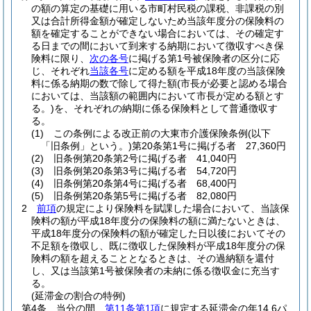
の額の算定の基礎に用いる市町村民税の課税、非課税の別
又は合計所得金額が確定しないため当該年度分の保険料の
額を確定することができない場合においては、その確定す
る日までの間において到来する納期において徴収すべき保
険料に限り、
次の各号
に掲げる第1号被保険者の区分に応
じ、それぞれ
当該各号
に定める額を平成18年度の当該保険
料に係る納期の数で除して得た額
(市長が必要と認める場合
においては、当該額の範囲内において市長が定める額とす
る。)
を、それぞれの納期に係る保険料として普通徴収す
る。
(1)
この条例による改正前の大東市介護保険条例
(以下
「旧条例」という。)
第20条第1号に掲げる者 27,360円
(2)
旧条例第20条第2号に掲げる者 41,040円
(3)
旧条例第20条第3号に掲げる者 54,720円
(4)
旧条例第20条第4号に掲げる者 68,400円
(5)
旧条例第20条第5号に掲げる者 82,080円
2
前項
の規定により保険料を賦課した場合において、当該保
険料の額が平成18年度分の保険料の額に満たないときは、
平成18年度分の保険料の額が確定した日以後においてその
不足額を徴収し、既に徴収した保険料が平成18年度分の保
険料の額を超えることとなるときは、その過納額を還付
し、又は当該第1号被保険者の未納に係る徴収金に充当す
る。
(延滞金の割合の特例)
第4条
当分の間、
第11条第1項
に規定する延滞金の年14.6パ