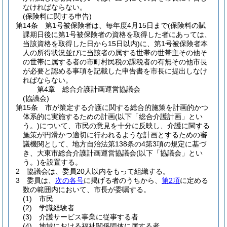
なければならない。
(保険料に関する申告)
第14条
第1号被保険者は、毎年度4月15日まで
(保険料の賦
課期日後に第1号被保険者の資格を取得した者にあっては、
当該資格を取得した日から15日以内)
に、第1号被保険者本
人の所得状況並びに当該者の属する世帯の世帯主その他そ
の世帯に属する者の市町村民税の課税者の有無その他市長
が必要と認める事項を記載した申告書を市長に提出しなけ
ればならない。
第4章
総合介護計画運営協議会
(協議会)
第15条
市が策定する介護に関する総合的施策を計画的かつ
体系的に実施するための計画
(以下「総合介護計画」とい
う。)
について、市民の意見を十分に反映し、介護に関する
施策が円滑かつ適切に行われるような計画とするための審
議機関として、地方自治法第138条の4第3項の規定に基づ
き、大東市総合介護計画運営協議会
(以下「協議会」とい
う。)
を設置する。
2
協議会は、委員20人以内をもって組織する。
3
委員は、
次の各号
に掲げる者のうちから、
第2項
に定める
数の範囲内において、市長が委嘱する。
(1)
市民
(2)
学識経験者
(3)
介護サービス事業に従事する者
(4)
地域における福祉関係団体に属する者