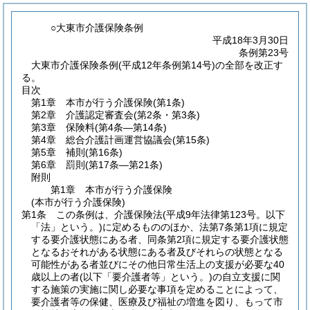
○大東市介護保険条例
平成18年3月30日
条例第23号
大東市介護保険条例(平成12年条例第14号)の全部を改正す
る。
目次
第1章
本市が行う介護保険
(第1条)
第2章
介護認定審査会
(第2条・第3条)
第3章
保険料
(第4条―第14条)
第4章
総合介護計画運営協議会
(第15条)
第5章
補則
(第16条)
第6章
罰則
(第17条―第21条)
附則
第1章
本市が行う介護保険
(本市が行う介護保険)
第1条
この条例は、介護保険法
(平成9年法律第123号。以下
「法」という。)
に定めるもののほか、法第7条第1項に規定
する要介護状態にある者、同条第2項に規定する要介護状態
となるおそれがある状態にある者及びそれらの状態となる
可能性がある者並びにその他日常生活上の支援が必要な40
歳以上の者
(以下「要介護者等」という。)
の自立支援に関
する施策の実施に関し必要な事項を定めることによって、
要介護者等の保健、医療及び福祉の増進を図り、もって市