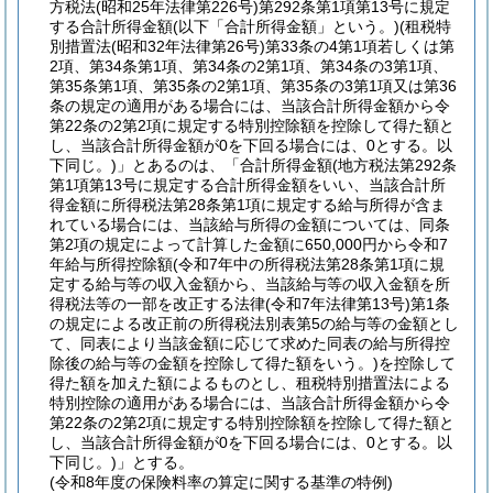
方税法
(昭和25年法律第226号)
第292条第1項第13号に規定
する合計所得金額
(以下「合計所得金額」という。)
(租税特
別措置法
(昭和32年法律第26号)
第33条の4第1項若しくは第
2項、第34条第1項、第34条の2第1項、第34条の3第1項、
第35条第1項、第35条の2第1項、第35条の3第1項又は第36
条の規定の適用がある場合には、当該合計所得金額から令
第22条の2第2項に規定する特別控除額を控除して得た額と
し、当該合計所得金額が0を下回る場合には、0とする。以
下同じ。)
」とあるのは、「合計所得金額
(地方税法第292条
第1項第13号に規定する合計所得金額をいい、当該合計所
得金額に所得税法第28条第1項に規定する給与所得が含ま
れている場合には、当該給与所得の金額については、同条
第2項の規定によって計算した金額に650,000円から令和7
年給与所得控除額
(令和7年中の所得税法第28条第1項に規
定する給与等の収入金額から、当該給与等の収入金額を所
得税法等の一部を改正する法律
(令和7年法律第13号)
第1条
の規定による改正前の所得税法別表第5の給与等の金額とし
て、同表により当該金額に応じて求めた同表の給与所得控
除後の給与等の金額を控除して得た額をいう。)
を控除して
得た額を加えた額によるものとし、租税特別措置法による
特別控除の適用がある場合には、当該合計所得金額から令
第22条の2第2項に規定する特別控除額を控除して得た額と
し、当該合計所得金額が0を下回る場合には、0とする。以
下同じ。)
」とする。
(令和8年度の保険料率の算定に関する基準の特例)