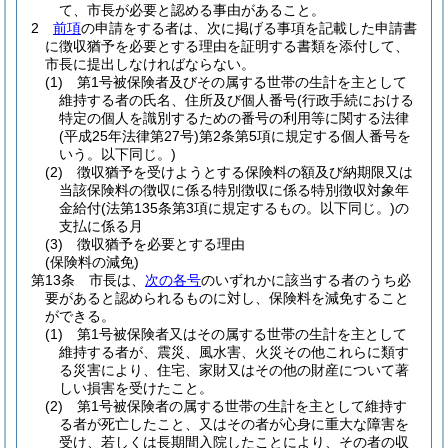
て、市長が必要と認める事由があること。
2
前項
の申請をする者は、次に掲げる事項を記載した申請書
に徴収猶予を必要とする理由を証明する書類を添付して、
市長に提出しなければならない。
(1)
第1号被保険者及びその属する世帯の生計を主として
維持する者の氏名、住所及び個人番号
(行政手続における
特定の個人を識別するための番号の利用等に関する法律
(平成25年法律第27号)
第2条第5項に規定する個人番号を
いう。以下同じ。)
(2)
徴収猶予を受けようとする保険料の額及び納期限又は
当該保険料の徴収に係る特別徴収に係る特別徴収対象年
金給付
(法第135条第3項に規定するもの。以下同じ。)
の
支払に係る月
(3)
徴収猶予を必要とする理由
(保険料の減免)
第13条
市長は、
次の各号
のいずれかに該当する者のうち必
要があると認められるものに対し、保険料を減免すること
ができる。
(1)
第1号被保険者又はその属する世帯の生計を主として
維持する者が、震災、風水害、火災その他これらに類す
る災害により、住宅、家財又はその他の財産について著
しい損害を受けたこと。
(2)
第1号被保険者の属する世帯の生計を主として維持す
る者が死亡したこと、又はその者が心身に重大な障害を
受け、若しくは長期間入院したことにより、その者の収