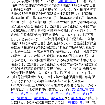
る。)
の規定の適用については、
同項第6号ア
中「地方税法
(昭和25年法律第226号)
第292条第1項第13号に規定する合
計所得金額
(以下「合計所得金額」という。)
(租税特別措置
法
(昭和32年法律第26号)
第33条の4第1項若しくは第2項、
第34条第1項、第34条の2第1項、第34条の3第1項、第35条
第1項、第35条の2第1項、第35条の3第1項又は第36条の規
定の適用がある場合には、当該合計所得金額から令第22条
の2第2項に規定する特別控除額を控除して得た額とし、当
該合計所得金額が0を下回る場合には、0とする。以下同
じ。)
」とあるのは、「合計所得金額
(地方税法第292条第1
項第13号に規定する合計所得金額をいい、当該合計所得金
額に所得税法第28条第1項に規定する給与所得が含まれて
いる場合には、当該給与所得の金額については、同条第2項
の規定によって計算した金額に100,000円を加えた額によ
るものとし、租税特別措置法による特別控除の適用がある
場合には、当該合計所得金額から令第22条の2第2項に規定
する特別控除額を控除して得た額とし、当該合計所得金額
が0を下回る場合には、0とする。以下同じ。)
」とする。
3
第1号被保険者のうち、令和7年の合計所得金額に給与所
得が含まれている者
(同年中の給与等の収入金額が
1,619,000円以上1,900,000円未満である者に限る。)
の令和
8年度における保険料率の算定についての
第4条第1項
(
第6
号ア
、
第7号ア
、
第8号ア
、
第9号ア
、
第10号ア
、
第11号
ア
、
第12号ア
、
第13号ア
、
第14号ア
及び
第15号ア
に係る部
分に限る。)
の規定の適用については、
同項第6号ア
中「地