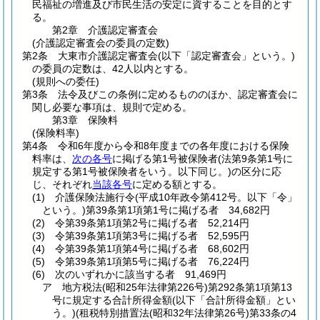
民福祉の増進及び市民生活の安定に資することを目的とす
る。
第2章
介護認定審査会
(介護認定審査会の委員の定数)
第2条
大東市介護認定審査会
(以下「認定審査会」という。)
の委員の定数は、42人以内とする。
(規則への委任)
第3条
法令及びこの条例に定めるもののほか、認定審査会に
関し必要な事項は、規則で定める。
第3章
保険料
(保険料率)
第4条
令和6年度から令和8年度までの各年度における保険
料率は、
次の各号
に掲げる第1号被保険者
(法第9条第1号に
規定する第1号被保険者をいう。以下同じ。)
の区分に応
じ、それぞれ
当該各号
に定める額とする。
(1)
介護保険法施行令
(平成10年政令第412号。以下「令」
という。)
第39条第1項第1号に掲げる者 34,682円
(2)
令第39条第1項第2号に掲げる者 52,214円
(3)
令第39条第1項第3号に掲げる者 52,595円
(4)
令第39条第1項第4号に掲げる者 68,602円
(5)
令第39条第1項第5号に掲げる者 76,224円
(6)
次のいずれかに該当する者 91,469円
ア
地方税法
(昭和25年法律第226号)
第292条第1項第13
号に規定する合計所得金額
(以下「合計所得金額」とい
う。)
(租税特別措置法
(昭和32年法律第26号)
第33条の4