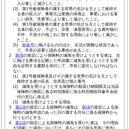
入が著しく減少したこと。
(3)
第1号被保険者の属する世帯の生計を主として維持す
る者の収入が、事業又は業務の休廃止、事業における著
しい損失、失業等により著しく減少したこと。
(4)
第1号被保険者の属する世帯の生計を主として維持す
る者の収入が、干ばつ、冷害、凍霜害等による農作物の
不作、不漁その他これに類する理由により著しく減少し
たこと。
(5)
前各号
に掲げるもののほか、生活が困難な状況であっ
て、市長が必要と認める事由があること。
2
前項
の規定により保険料の減免を受けようとする者は、次
に掲げる事項を記載した申請書に減免を受けようとする理
由を証明する書類を添付して、市長に提出しなければなら
ない。
(1)
第1号被保険者及びその属する世帯の生計を主として
維持する者の氏名、住所及び個人番号
(2)
減免を受けようとする保険料の額及び納期限又は当該
保険料の徴収に係る特別徴収に係る特別徴収対象年金給
付の支払に係る月
(3)
減免を受けようとする理由
3
第1項
の規定による保険料の減免は、
前項
の規定による保
険料の減免申請のあった日の属する月分に係る保険料から
行うものとする。
4
第1項
の規定による保険料の減免を受けた者は、その理由
が消滅した場合においては、直ちにその旨を市長に申告し