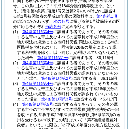
に関する政令の一部を改正する政令
(平成18年政令第28
号。この条において「平成18年介護保険等改正令」とい
う。)
附則第4条第1項第1号又は第2号のいずれかに該当す
る第1号被保険者の平成18年度の保険料率は、
第4条第1項
の規定にかかわらず、
次の各号
に掲げる第1号被保険者の区
分に応じそれぞれ
当該各号
に定める額とする。
(1)
第4条第1項第4号
に該当する者であって、その者の属
する世帯の世帯主及びすべての世帯員が平成18年度分の
地方税法の規定による市町村民税
(同法の規定による特別
区民税を含むものとし、同法第328条の規定によって課
する所得割を除く。以下同じ。)
が課されていないものと
した場合、
第4条第1項第1号
に該当する者 36,115円
(2)
第4条第1項第4号
に該当する者であって、その者の属
する世帯の世帯主及びすべての世帯員が平成18年度分の
地方税法の規定による市町村民税が課されていないもの
とした場合、
第4条第1項第2号
に該当する者 36,115円
(3)
第4条第1項第4号
に該当する者であって、その者の属
する世帯の世帯主及びすべての世帯員が平成18年度分の
地方税法の規定による市町村民税が課されていないもの
とした場合、
第4条第1項第3号
に該当する者 45,417円
(4)
第4条第1項第5号
に該当する者であって、その者の属
する世帯の世帯主及びすべての世帯員(地方税法等の一部
を改正する法律
(平成17年法律第5号)
附則第6条第2項の適
用を受けるもの
(以下この項において「第2項経過措置対
象者」という。に限る。)
が平成18年度分の地方税法の規