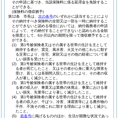
その申請に基づき、当該保険料に係る延滞金を免除するこ
とができる。
(保険料の徴収猶予)
第12条
市長は、
次の各号
のいずれかに該当することにより
その納付すべき保険料の全部又は一部を一時に納付するこ
とができないと認める場合においては、納付義務者の申請
によって、その納付することができないと認められる金額
を限度として、6か月以内の期間を限って徴収猶予すること
ができる。
(1)
第1号被保険者又はその属する世帯の生計を主として
維持する者が、震災、風水害、火災その他これらに類す
る災害により、住宅、家財又はその他の財産について著
しい損害を受けたこと。
(2)
第1号被保険者の属する世帯の生計を主として維持す
る者が死亡したこと、又はその者が心身に重大な障害を
受け、若しくは長期間入院したことにより、その者の収
入が著しく減少したこと。
(3)
第1号被保険者の属する世帯の生計を主として維持す
る者の収入が、事業又は業務の休廃止、事業における著
しい損失、失業等により著しく減少したこと。
(4)
第1号被保険者の属する世帯の生計を主として維持す
る者の収入が、干ばつ、冷害、凍霜害等による農作物の
不作、不漁その他これに類する理由により著しく減少し
たこと。
(5)
前各号
に掲げるもののほか、生活が困難な状況であっ