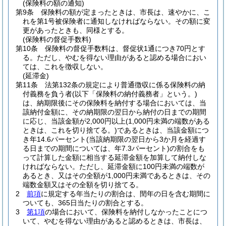
(保険料の額の通知)
第9条
保険料の額が定まったときは、市長は、速やかに、こ
れを第1号被保険者に通知しなければならない。
その額に変
更があったときも、同様とする。
(保険料の督促手数料)
第10条
保険料の督促手数料は、督促状1通につき70円とす
る。
ただし、やむを得ない理由があると認める場合におい
ては、これを徴収しない。
(延滞金)
第11条
法第132条の規定により普通徴収に係る保険料の納
付義務を負う者
(以下「保険料の納付義務者」という。)
は、納期限後にその保険料を納付する場合においては、当
該納付金額に、その納期限の翌日から納付の日までの期間
に応じ、当該金額が2,000円以上
(1,000円未満の端数がある
ときは、これを切り捨てる。)
であるときは、当該金額につ
き年14.6パーセント
(当該納期限の翌日から3か月を経過す
る日までの期間については、年7.3パーセント)
の割合をも
って計算した金額に相当する延滞金額を加算して納付しな
ければならない。
ただし、延滞金額に100円未満の端数が
あるとき、又はその全額が1,000円未満であるときは、その
端数金額又はその全額を切り捨てる。
2
前項
に規定する年当たりの割合は、閏年の日を含む期間に
ついても、365日当たりの割合とする。
3
第1項
の場合において、保険料を納付しなかったことにつ
いて、やむを得ない理由があると認めるときは、市長は、