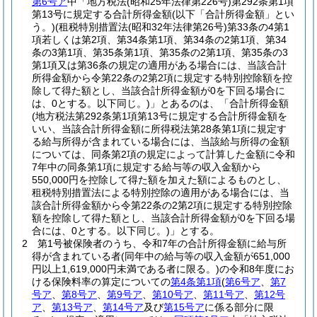
第6号ア
中「地方税法
(昭和25年法律第226号)
第292条第1項
第13号に規定する合計所得金額
(以下「合計所得金額」とい
う。)
(租税特別措置法
(昭和32年法律第26号)
第33条の4第1
項若しくは第2項、第34条第1項、第34条の2第1項、第34
条の3第1項、第35条第1項、第35条の2第1項、第35条の3
第1項又は第36条の規定の適用がある場合には、当該合計
所得金額から令第22条の2第2項に規定する特別控除額を控
除して得た額とし、当該合計所得金額が0を下回る場合に
は、0とする。以下同じ。)
」とあるのは、「合計所得金額
(地方税法第292条第1項第13号に規定する合計所得金額を
いい、当該合計所得金額に所得税法第28条第1項に規定す
る給与所得が含まれている場合には、当該給与所得の金額
については、同条第2項の規定によって計算した金額に令和
7年中の同条第1項に規定する給与等の収入金額から
550,000円を控除して得た額を加えた額によるものとし、
租税特別措置法による特別控除の適用がある場合には、当
該合計所得金額から令第22条の2第2項に規定する特別控除
額を控除して得た額とし、当該合計所得金額が0を下回る場
合には、0とする。以下同じ。)
」とする。
2
第1号被保険者のうち、令和7年の合計所得金額に給与所
得が含まれている者
(同年中の給与等の収入金額が651,000
円以上1,619,000円未満である者に限る。)
の令和8年度にお
ける保険料率の算定についての
第4条第1項
(
第6号ア
、
第7
号ア
、
第8号ア
、
第9号ア
、
第10号ア
、
第11号ア
、
第12号
ア
、
第13号ア
、
第14号ア
及び
第15号ア
に係る部分に限