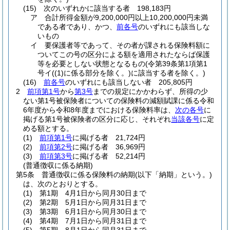
(15)
次のいずれかに該当する者 198,183円
ア
合計所得金額が9,200,000円以上10,200,000円未満
である者であり、かつ、
前各号
のいずれにも該当しな
いもの
イ
要保護者等であって、その者が課される保険料額に
ついてこの号の区分による額を適用されたならば保護
等を必要としない状態となるもの
(令第39条第1項第1
号イ
(
(1)
に係る部分を除く。)
に該当する者を除く。)
(16)
前各号
のいずれにも該当しない者 205,805円
2
前項第1号
から
第3号
までの規定にかかわらず、所得の少
ない第1号被保険者についての保険料の減額賦課に係る令和
6年度から令和8年度までにおける保険料率は、
次の各号
に
掲げる第1号被保険者の区分に応じ、それぞれ
当該各号
に定
める額とする。
(1)
前項第1号
に掲げる者 21,724円
(2)
前項第2号
に掲げる者 36,969円
(3)
前項第3号
に掲げる者 52,214円
(普通徴収に係る納期)
第5条
普通徴収に係る保険料の納期
(以下「納期」という。)
は、次のとおりとする。
(1)
第1期 4月1日から同月30日まで
(2)
第2期 5月1日から同月31日まで
(3)
第3期 6月1日から同月30日まで
(4)
第4期 7月1日から同月31日まで