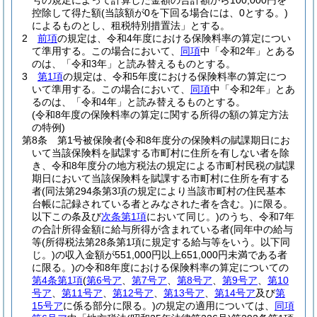
号の規定によって計算した金額の合計額から100,000円を
控除して得た額
(当該額が0を下回る場合には、0とする。)
によるものとし、租税特別措置法」とする。
2
前項
の規定は、令和4年度における保険料率の算定につい
て準用する。
この場合において、
同項
中「令和2年」とある
のは、「令和3年」と読み替えるものとする。
3
第1項
の規定は、令和5年度における保険料率の算定につ
いて準用する。
この場合において、
同項
中「令和2年」とあ
るのは、「令和4年」と読み替えるものとする。
(令和8年度の保険料率の算定に関する所得の額の算定方法
の特例)
第8条
第1号被保険者
(令和8年度分の保険料の賦課期日にお
いて当該保険料を賦課する市町村に住所を有しない者を除
き、令和8年度分の地方税法の規定による市町村民税の賦課
期日において当該保険料を賦課する市町村に住所を有する
者
(同法第294条第3項の規定により当該市町村の住民基本
台帳に記録されている者とみなされた者を含む。)
に限る。
以下この条及び
次条第1項
において同じ。)
のうち、令和7年
の合計所得金額に給与所得が含まれている者
(同年中の給与
等
(所得税法第28条第1項に規定する給与等をいう。以下同
じ。)
の収入金額が551,000円以上651,000円未満である者
に限る。)
の令和8年度における保険料率の算定についての
第4条第1項
(
第6号ア
、
第7号ア
、
第8号ア
、
第9号ア
、
第10
号ア
、
第11号ア
、
第12号ア
、
第13号ア
、
第14号ア
及び
第
15号ア
に係る部分に限る。)
の規定の適用については、
同項