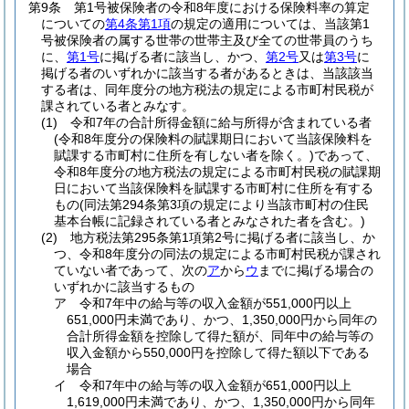
第9条
第1号被保険者の令和8年度における保険料率の算定
についての
第4条第1項
の規定の適用については、当該第1
号被保険者の属する世帯の世帯主及び全ての世帯員のうち
に、
第1号
に掲げる者に該当し、かつ、
第2号
又は
第3号
に
掲げる者のいずれかに該当する者があるときは、当該該当
する者は、同年度分の地方税法の規定による市町村民税が
課されている者とみなす。
(1)
令和7年の合計所得金額に給与所得が含まれている者
(令和8年度分の保険料の賦課期日において当該保険料を
賦課する市町村に住所を有しない者を除く。)
であって、
令和8年度分の地方税法の規定による市町村民税の賦課期
日において当該保険料を賦課する市町村に住所を有する
もの
(同法第294条第3項の規定により当該市町村の住民
基本台帳に記録されている者とみなされた者を含む。)
(2)
地方税法第295条第1項第2号に掲げる者に該当し、か
つ、令和8年度分の同法の規定による市町村民税が課され
ていない者であって、次の
ア
から
ウ
までに掲げる場合の
いずれかに該当するもの
ア
令和7年中の給与等の収入金額が551,000円以上
651,000円未満であり、かつ、1,350,000円から同年の
合計所得金額を控除して得た額が、同年中の給与等の
収入金額から550,000円を控除して得た額以下である
場合
イ
令和7年中の給与等の収入金額が651,000円以上
1,619,000円未満であり、かつ、1,350,000円から同年