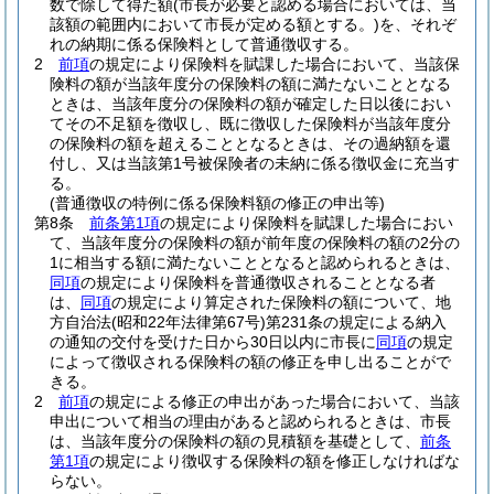
数で除して得た額
(市長が必要と認める場合においては、当
該額の範囲内において市長が定める額とする。)
を、それぞ
れの納期に係る保険料として普通徴収する。
2
前項
の規定により保険料を賦課した場合において、当該保
険料の額が当該年度分の保険料の額に満たないこととなる
ときは、当該年度分の保険料の額が確定した日以後におい
てその不足額を徴収し、既に徴収した保険料が当該年度分
の保険料の額を超えることとなるときは、その過納額を還
付し、又は当該第1号被保険者の未納に係る徴収金に充当す
る。
(普通徴収の特例に係る保険料額の修正の申出等)
第8条
前条第1項
の規定により保険料を賦課した場合におい
て、当該年度分の保険料の額が前年度の保険料の額の2分の
1に相当する額に満たないこととなると認められるときは、
同項
の規定により保険料を普通徴収されることとなる者
は、
同項
の規定により算定された保険料の額について、地
方自治法
(昭和22年法律第67号)
第231条の規定による納入
の通知の交付を受けた日から30日以内に市長に
同項
の規定
によって徴収される保険料の額の修正を申し出ることがで
きる。
2
前項
の規定による修正の申出があった場合において、当該
申出について相当の理由があると認められるときは、市長
は、当該年度分の保険料の額の見積額を基礎として、
前条
第1項
の規定により徴収する保険料の額を修正しなければな
らない。