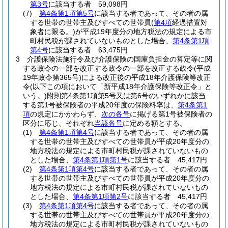
第3号
に該当する者 59,098円
(7)
第4条第1項第5号
に該当する者であって、その者の属
する世帯の世帯主及びすべての世帯員
(
第4項
経過措置対
象者に限る。)
が平成19年度分の地方税法の規定による市
町村民税が課されていないものとした場合、
第4条第1項
第4号
に該当する者 63,475円
3
介護保険法施行令及び介護保険の国庫負担金の算定等に関
する政令の一部を改正する政令の一部を改正する政令
(平成
19年政令第365号)
による改正後の平成18年介護保険等改正
令
(以下この項において「新平成18年介護保険等改正令」と
いう。)
附則第4条第1項第5号又は第6号のいずれかに該当
する第1号被保険者の平成20年度の保険料率は、
第4条第1
項
の規定にかかわらず、
次の各号
に掲げる第1号被保険者の
区分に応じ、それぞれ
当該各号
に定める額とする。
(1)
第4条第1項第4号
に該当する者であって、その者の属
する世帯の世帯主及びすべての世帯員が平成20年度分の
地方税法の規定による市町村民税が課されていないもの
とした場合、
第4条第1項第1号
に該当する者 45,417円
(2)
第4条第1項第4号
に該当する者であって、その者の属
する世帯の世帯主及びすべての世帯員が平成20年度分の
地方税法の規定による市町村民税が課されていないもの
とした場合、
第4条第1項第2号
に該当する者 45,417円
(3)
第4条第1項第4号
に該当する者であって、その者の属
する世帯の世帯主及びすべての世帯員が平成20年度分の
地方税法の規定による市町村民税が課されていないもの