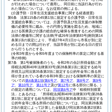
が行われた場合について適用し、同日前に当該行為が行わ
れた場合については、なお従前の例による。
(介護予防・日常生活支援総合事業に関する経過措置)
第6条
法第115条の45第1項に規定する介護予防・日常生活
支援総合事業については、介護予防及び生活支援の体制整
備の必要性等に鑑み、その円滑な実施を図るため、地域に
おける医療及び介護の総合的な確保を推進するための関係
法律の整備等に関する法律
(平成26年法律第83号)
附則第14
条第1項の規定により、平成27年4月1日から市長が別に定
める日までの間は行わず、当該市長が別に定める日の翌日
から行うものとする。
(令和3年度から令和5年度までの保険料率の算定に関する基
準の特例)
第7条
第1号被保険者のうち、令和2年の合計所得金額に所
得税法
(昭和40年法律第33号)
第28条第1項に規定する給与
所得又は同法第35条第3項に規定する公的年金等に係る所
得が含まれている者の令和3年度における保険料率の算定に
ついての
第4条第1項
(
第6号ア
、
第7号ア
、
第8号ア
、
第9号
ア
、
第10号ア
、
第11号ア
及び
第12号
に係る部分に限る。)
の規定の適用については、
同項第6号ア
中「租税特別措置
法」とあるのは、「所得税法
(昭和40年法律第33号)
第28条
第1項に規定する給与所得及び同法第35条第3項に規定する
公的年金等に係る所得の合計額については、同法第28条第
2項の規定によって計算した金額及び同法第35条第2項第1