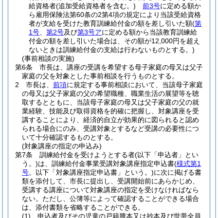
給資格者
(追加受給資格者を含む。)
前3号
に定める額か
ら雇用保険法第60条の2第4項の規定により当該受給資格
者が支給を受けた教育訓練給付金の額を差し引いた額
(
第
1号
、
第2号
及び
第3号ア
に定める額から当該教育訓練給
付金の額を差し引いた場合は、その額が12,000円を超え
ないときは訓練給付金の支給は行わないものとする。)
(事前相談の実施)
第6条
市長は、講座の受講を希望する母子家庭の母又は父子
家庭の父を対象とした事前相談を行うものとする。
2
市長は、
前項
に規定する事前相談において、当該母子家庭
の母又は父子家庭の父の希望職種、職業生活の展望等を聴
取するとともに、当該母子家庭の母又は父子家庭の父の就
業経験、技能及び取得資格を的確に把握し、対象講座を受
講することにより、経済的自立が効果的に図られると認め
られる場合にのみ、受講対象とするなど受講の必要性につ
いて十分確認するものとする。
(対象講座の指定の申込み)
第7条
訓練給付金を受けようとする者
(以下「申込者」とい
う。)
は、訓練給付金事業受講対象講座指定申込書
(
様式第1
号
。以下「対象講座指定申込書」という。)
に次に掲げる書
類を添付して、市長に提出し、受講開始前にあらかじめ、
受講する講座について対象講座の指定を受けなければなら
ない。
ただし、公簿等によって確認することができる場合
は、添付書類を省略することができる。
(1)
申込者及びその児童の戸籍謄本又は抄本及び世帯全員