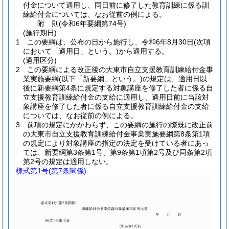
付金について適用し、同日前に修了した教育訓練に係る訓
練給付金については、なお従前の例による。
附
則
(令和6年
要綱第74号)
(施行期日)
1
この要綱は、公布の日から施行し、令和6年8月30日
(次項
において「適用日」という。)
から適用する。
(適用区分)
2
この要綱による改正後の大東市自立支援教育訓練給付金事
業実施要綱
(以下「新要綱」という。)
の規定は、適用日以
後に新要綱第4条に規定する対象講座を修了した者に係る自
立支援教育訓練給付金の支給に適用し、適用日前に当該対
象講座を修了した者に係る自立支援教育訓練給付金の支給
については、なお従前の例による。
3
前項の規定にかかわらず、この要綱の施行の際既に改正前
の大東市自立支援教育訓練給付金事業実施要綱第8条第1項
の規定により対象講座の指定の決定を受けている者にあっ
ては、新要綱第3条第1号、第9条第1項第2号及び同条第2項
第2号の規定は適用しない。
様式第1号
(第7条関係)