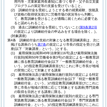
用均等・児童家庭局長通知)
に基づく母子・父子自立支援
プログラムの策定等の支援を受けていること。
(2)
訓練給付金を受給しようとする者の就業経験、技能及
び資格の取得状況並びに労働市場の状況等から判断し
て、教育訓練を受けることが適職に就くために必要であ
ると認められること。
(3)
過去に訓練給付金を受給していないこと
(
第9条第2項
の規定により訓練給付金の申込みをする場合を除く。)
。
(対象講座)
第4条
訓練給付金の支給の対象となる教育訓練講座は、次に
掲げる講座のうち
第7条
の規定により市長の指定を受けた講
座
(以下「対象講座」という。)
とする。
(1)
雇用保険法
(昭和49年法律第116号)
及び雇用保険法施
行規則
(昭和50年労働省令第3号)
の規定による一般教育訓
練に係る教育訓練給付金
(以下「一般教育訓練給付金」と
いう。)
の指定教育訓練講座並びにこれに準じ市長が地域
の実情に応じて対象とする講座
(2)
雇用保険法及び雇用保険法施行規則の規定による特定
一般教育訓練に係る教育訓練給付金
(以下「特定一般教育
訓練給付金」という。)
の指定教育訓練講座並びにこれに
準じ市長が地域の実情に応じて対象とする講座
(専門資格
の取得を目的とする講座に限る。)
(3)
雇用保険法及び雇用保険法施行規則の規定による専門
実践教育訓練に係る教育訓練給付金
(以下「専門実践教育
訓練給付金」という。)
の指定教育訓練講座並びにこれに