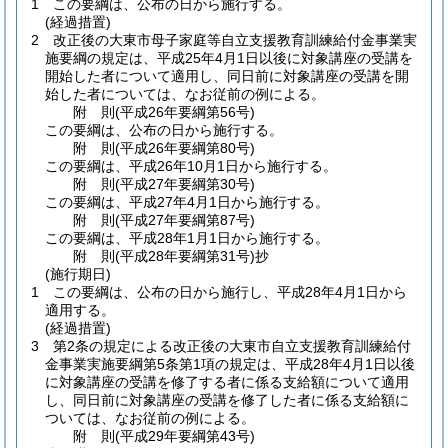
1
この要綱は、公布の日から施行する。
(経過措置)
2
改正後の大東市母子家庭等自立支援教育訓練給付金事業実
施要綱の規定は、平成25年4月1日以後に対象講座の受講を
開始した者について適用し、同日前に対象講座の受講を開
始した者については、なお従前の例による。
附
則
(平成26年
要綱第56号)
この要綱は、公布の日から施行する。
附
則
(平成26年
要綱第80号)
この要綱は、平成26年10月1日から施行する。
附
則
(平成27年
要綱第30号)
この要綱は、平成27年4月1日から施行する。
附
則
(平成27年
要綱第87号)
この要綱は、平成28年1月1日から施行する。
附
則
(平成28年
要綱第31号)
抄
(施行期日)
1
この要綱は、公布の日から施行し、平成28年4月1日から
適用する。
(経過措置)
3
第2条の規定による改正後の大東市自立支援教育訓練給付
金事業実施要綱第5条第1項の規定は、平成28年4月1日以後
に対象講座の受講を修了する者に係る支給額について適用
し、同日前に対象講座の受講を修了した者に係る支給額に
ついては、なお従前の例による。
附
則
(平成29年
要綱第43号)