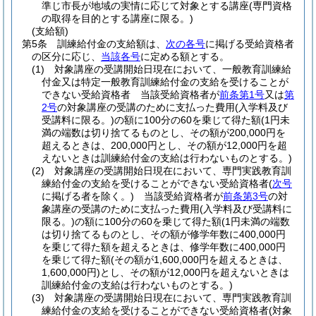
準じ市長が地域の実情に応じて対象とする講座
(専門資格
の取得を目的とする講座に限る。)
(支給額)
第5条
訓練給付金の支給額は、
次の各号
に掲げる受給資格者
の区分に応じ、
当該各号
に定める額とする。
(1)
対象講座の受講開始日現在において、一般教育訓練給
付金又は特定一般教育訓練給付金の支給を受けることが
できない受給資格者 当該受給資格者が
前条第1号
又は
第
2号
の対象講座の受講のために支払った費用
(入学料及び
受講料に限る。)
の額に100分の60を乗じて得た額
(1円未
満の端数は切り捨てるものとし、その額が200,000円を
超えるときは、200,000円とし、その額が12,000円を超
えないときは訓練給付金の支給は行わないものとする。)
(2)
対象講座の受講開始日現在において、専門実践教育訓
練給付金の支給を受けることができない受給資格者
(
次号
に掲げる者を除く。)
当該受給資格者が
前条第3号
の対
象講座の受講のために支払った費用
(入学料及び受講料に
限る。)
の額に100分の60を乗じて得た額
(1円未満の端数
は切り捨てるものとし、その額が修学年数に400,000円
を乗じて得た額を超えるときは、修学年数に400,000円
を乗じて得た額
(その額が1,600,000円を超えるときは、
1,600,000円)
とし、その額が12,000円を超えないときは
訓練給付金の支給は行わないものとする。)
(3)
対象講座の受講開始日現在において、専門実践教育訓
練給付金の支給を受けることができない受給資格者
(対象