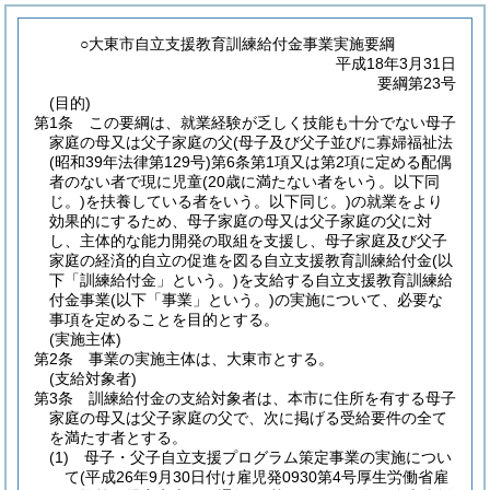
○大東市自立支援教育訓練給付金事業実施要綱
平成18年3月31日
要綱第23号
(目的)
第1条
この要綱は、就業経験が乏しく技能も十分でない母子
家庭の母又は父子家庭の父
(母子及び父子並びに寡婦福祉法
(昭和39年法律第129号)
第6条第1項又は第2項に定める配偶
者のない者で現に児童
(20歳に満たない者をいう。以下同
じ。)
を扶養している者をいう。以下同じ。)
の就業をより
効果的にするため、母子家庭の母又は父子家庭の父に対
し、主体的な能力開発の取組を支援し、母子家庭及び父子
家庭の経済的自立の促進を図る自立支援教育訓練給付金
(以
下「訓練給付金」という。)
を支給する自立支援教育訓練給
付金事業
(以下「事業」という。)
の実施について、必要な
事項を定めることを目的とする。
(実施主体)
第2条
事業の実施主体は、大東市とする。
(支給対象者)
第3条
訓練給付金の支給対象者は、本市に住所を有する母子
家庭の母又は父子家庭の父で、次に掲げる受給要件の全て
を満たす者とする。
(1)
母子・父子自立支援プログラム策定事業の実施につい
て
(平成26年9月30日付け雇児発0930第4号厚生労働省雇