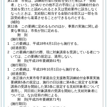
第11条
市長は、訓練給付金の受給を受けた者
(以下「受給
者」という。)
が偽りその他不正の手段により訓練給付金の
支給を受けたと認められるとき又は受給要件に該当しなく
なったときは、支給額に相当する金額の全部又は一部を当
該受給者から返還させることができるものとする。
(補則)
第12条
この要綱に定めるもののほか、事業の実施に関し必
要な事項は、市長が別に定める。
附
則
(施行期日)
1
この要綱は、平成18年4月1日から施行する。
(経過措置)
2
この要綱の施行の際、現に対象講座を受講している者につ
いては、この要綱の規定は、適用しない。
附
則
(平成19年
要綱第61号)
(施行期日)
1
この要綱は、平成19年10月1日から施行する。
(経過措置)
2
改正後の大東市母子家庭自立支援教育訓練給付金事業実施
要綱第5条の規定は、施行の日以後に第4条に規定する対象
講座の受講を開始した第3条に規定する支給対象者について
適用し、同日前に対象講座の受講を開始した支給対象者に
ついては、なお従前の例による。
附
則
(平成25年
要綱第71号)
(施行期日)