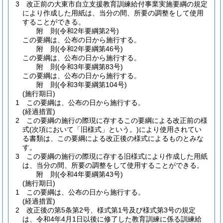
3
改正前の大東市自立支援教育訓練給付事業実施要綱の規定
により作成した用紙は、当分の間、所要の調整をして使用
することができる。
附
則
(令和2年
要綱第2号)
この要綱は、公布の日から施行する。
附
則
(令和2年
要綱第46号)
この要綱は、公布の日から施行する。
附
則
(令和3年
要綱第83号)
この要綱は、公布の日から施行する。
附
則
(令和3年
要綱第104号)
(施行期日)
1
この要綱は、公布の日から施行する。
(経過措置)
2
この要綱の施行の際現に存するこの要綱による改正前の様
式
(次項において「旧様式」という。)
により使用されてい
る書類は、この要綱による改正後の様式によるものとみな
す。
3
この要綱の施行の際現に存する旧様式により作成した用紙
は、当分の間、所要の調整をして使用することができる。
附
則
(令和4年
要綱第43号)
(施行期日)
1
この要綱は、公布の日から施行する。
(経過措置)
2
改正後の第5条第2号、様式第1号及び様式第3号の規定
は、令和4年4月1日以後に修了した教育訓練に係る訓練給