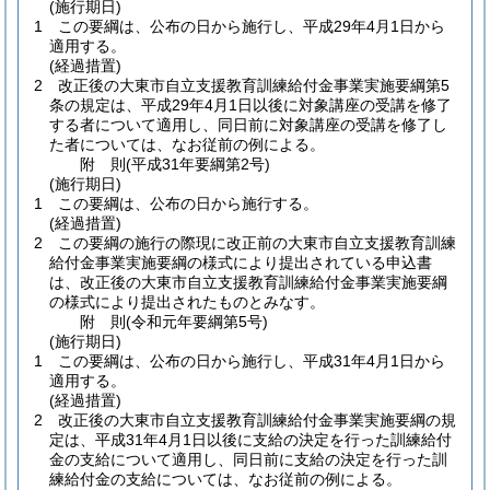
(施行期日)
1
この要綱は、公布の日から施行し、平成29年4月1日から
適用する。
(経過措置)
2
改正後の大東市自立支援教育訓練給付金事業実施要綱第5
条の規定は、平成29年4月1日以後に対象講座の受講を修了
する者について適用し、同日前に対象講座の受講を修了し
た者については、なお従前の例による。
附
則
(平成31年
要綱第2号)
(施行期日)
1
この要綱は、公布の日から施行する。
(経過措置)
2
この要綱の施行の際現に改正前の大東市自立支援教育訓練
給付金事業実施要綱の様式により提出されている申込書
は、改正後の大東市自立支援教育訓練給付金事業実施要綱
の様式により提出されたものとみなす。
附
則
(令和元年
要綱第5号)
(施行期日)
1
この要綱は、公布の日から施行し、平成31年4月1日から
適用する。
(経過措置)
2
改正後の大東市自立支援教育訓練給付金事業実施要綱の規
定は、平成31年4月1日以後に支給の決定を行った訓練給付
金の支給について適用し、同日前に支給の決定を行った訓
練給付金の支給については、なお従前の例による。