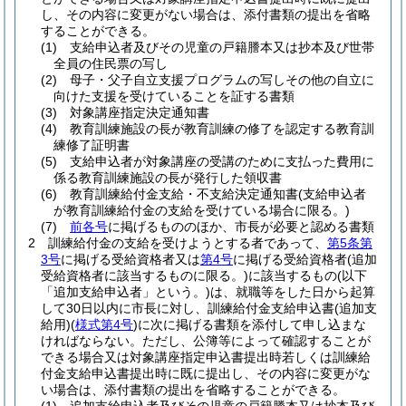
し、その内容に変更がない場合は、添付書類の提出を省略
することができる。
(1)
支給申込者及びその児童の戸籍謄本又は抄本及び世帯
全員の住民票の写し
(2)
母子・父子自立支援プログラムの写しその他の自立に
向けた支援を受けていることを証する書類
(3)
対象講座指定決定通知書
(4)
教育訓練施設の長が教育訓練の修了を認定する教育訓
練修了証明書
(5)
支給申込者が対象講座の受講のために支払った費用に
係る教育訓練施設の長が発行した領収書
(6)
教育訓練給付金支給・不支給決定通知書
(支給申込者
が教育訓練給付金の支給を受けている場合に限る。)
(7)
前各号
に掲げるもののほか、市長が必要と認める書類
2
訓練給付金の支給を受けようとする者であって、
第5条第
3号
に掲げる受給資格者又は
第4号
に掲げる受給資格者
(追加
受給資格者に該当するものに限る。)
に該当するもの
(以下
「追加支給申込者」という。)
は、就職等をした日から起算
して30日以内に市長に対し、訓練給付金支給申込書
(追加支
給用)
(
様式第4号
)
に次に掲げる書類を添付して申し込まな
ければならない。
ただし、公簿等によって確認することが
できる場合又は対象講座指定申込書提出時若しくは訓練給
付金支給申込書提出時に既に提出し、その内容に変更がな
い場合は、添付書類の提出を省略することができる。