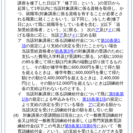
講座を修了した日
(以下「修了日」という。)
の翌日から
起算して1年以内に当該対象講座に係る資格を取得し、か
つ、就職等
(対象講座に係る資格を有することが必要とさ
れる職業に就くことをいう。以下同じ。)
をした者
(修了
日において既に就職等をしている者を含む。)
(以下「追
加受給資格者」という。)
に限る。)
次の
ア
及び
イ
に掲
げる場合に応じ、当該
ア
及び
イ
に定める額
ア
当該対象講座に係る訓練給付金について
第10条第1
項
の規定により支給の決定を受けたことがない場合
当該受給資格者が
前条第3号
の対象講座の受講のために
支払った費用
(入学料及び受講料に限る。)
の額に100分
の85を乗じて得た額
(1円未満の端数は切り捨てるもの
とし、その額が修学年数に600,000円を乗じて得た額
を超えるときは、修学年数に600,000円を乗じて得た
額
(その額が2,400,000円を超えるときは、2,400,000
円)
とし、その額が12,000円を超えないときは訓練給付
金の支給は行わないものとする。)
イ
当該対象講座に係る訓練給付金について既に
第9条第
1項
の規定による申込みを行い、
第10条第1項
の規定に
より支給の決定を受けている場合
ア
に定める額から
当該決定を受けた訓練給付金の額を差し引いた額
(4)
対象講座の受講開始日現在において一般教育訓練給付
金又は特定一般教育訓練給付金若しくは専門実践教育訓
練給付金
(以下この号及び
第9条第1項第6号
において「教
育訓練給付金」という。)
の支給を受けることができる受