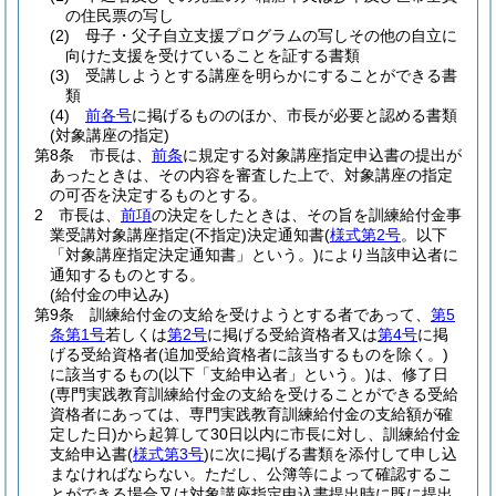
の住民票の写し
(2)
母子・父子自立支援プログラムの写しその他の自立に
向けた支援を受けていることを証する書類
(3)
受講しようとする講座を明らかにすることができる書
類
(4)
前各号
に掲げるもののほか、市長が必要と認める書類
(対象講座の指定)
第8条
市長は、
前条
に規定する対象講座指定申込書の提出が
あったときは、その内容を審査した上で、対象講座の指定
の可否を決定するものとする。
2
市長は、
前項
の決定をしたときは、その旨を訓練給付金事
業受講対象講座指定
(不指定)
決定通知書
(
様式第2号
。以下
「対象講座指定決定通知書」という。)
により当該申込者に
通知するものとする。
(給付金の申込み)
第9条
訓練給付金の支給を受けようとする者であって、
第5
条第1号
若しくは
第2号
に掲げる受給資格者又は
第4号
に掲
げる受給資格者
(追加受給資格者に該当するものを除く。)
に該当するもの
(以下「支給申込者」という。)
は、修了日
(専門実践教育訓練給付金の支給を受けることができる受給
資格者にあっては、専門実践教育訓練給付金の支給額が確
定した日)
から起算して30日以内に市長に対し、訓練給付金
支給申込書
(
様式第3号
)
に次に掲げる書類を添付して申し込
まなければならない。
ただし、公簿等によって確認するこ
とができる場合又は対象講座指定申込書提出時に既に提出