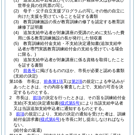
(1)
追加支給申込者及びその児童の戸籍謄本又は抄本及び
世帯全員の住民票の写し
(2)
母子・父子自立支援プログラムの写しその他の自立に
向けた支援を受けていることを証する書類
(3)
教育訓練施設の長が教育訓練の修了を認定する教育訓
練修了証明書
(4)
追加支給申込者が対象講座の受講のために支払った費
用に係る教育訓練施設の長が発行した領収書
(5)
教育訓練給付金支給・不支給決定通知書
(追加支給申
込者が専門実践教育訓練給付金の支給を受けている場合
に限る。)
(6)
追加支給申込者が対象講座に係る資格を取得したこと
を証する書類
(7)
前各号
に掲げるもののほか、市長が必要と認める書類
(支給の決定)
第10条
市長は、
前条第1項
又は
第2項
の規定による申込みが
あったときは、その内容を審査した上で、支給の可否を決
定するものとする。
2
市長は、
前項
の決定を行ったときは、その旨を訓練給付金
支給
(不支給)
決定通知書
(
様式第5号
)
により当該支給申込者
又は当該追加支給申込者に通知するものとする。
3
前項
の規定により、支給の決定の通知を受けた者は、訓練
給付金請求書
(
様式第6号
)
を市長に対し提出しなければなら
ない。
(給付金の返還)