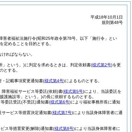
平成18年10月1日
規則第48号
障害者福祉法施行令
(昭和25年政令第78号。以下「施行令」とい
を定めることを目的とする。
なければならない。
所」という。)
に判定を求めるときは、判定依頼書
(
様式第2号
)
を更
のとする。
付・記載事項変更通知書
(
様式第4号
)
によるものとする。
、障害福祉サービス等委託
(依頼)
書
(
様式第5号
)
により、当該委託を
「援護施設等」という。)
の長に依頼するものとする。
ス等委託受託
(不受託)
通知書
(
様式第6号
)
により福祉事務所長に通知
祉サービス等措置決定通知書
(
様式第7号
)
により当該身体障害者に通
ービス等措置変更
(解除)
通知書
(
様式第8号
)
により当該身体障害者に