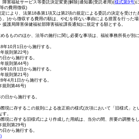
、障害福祉サービス等委託決定変更
(解除)
通知書
(受託者用)
(
様式第9号
)
等の費用徴収)
規定により、法第18条第1項又は第2項の規定による委託の決定を受け
う。)
から徴収する費用の額は、やむを得ない事由による措置を行った場
・援護局障害保健福祉部障害福祉課長通知)
に規定する額とする。
定めるもののほか、法等の施行に関し必要な事項は、福祉事務所長が別
8年10月1日から施行する。
4年
規則第22号)
の日から施行する。
6年
規則第44号)
6年10月1日から施行する。
8年
規則第21号)
8年4月1日から施行する。
年
規則第46号)
布の日から施行する。
の際現に存するこの規則による改正前の様式
(次項において「旧様式」と
なす。
の際現に存する旧様式により作成した用紙は、当分の間、所要の調整を
年
規則第29号)
の日から施行する。
)