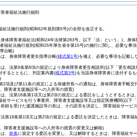
障害者福祉法施行細則
祉法施行細則(昭和62年規則第5号)の全部を改正する。
、身体障害者福祉法
(昭和24年法律第283号。以下「法」という。)
、身体
者福祉法施行規則
(昭和25年厚生省令第15号)
の施行に関し、必要な事項
導台帳)
長は、身体障害者更生指導台帳
(
様式第1号
)
を備え、必要な事項を記載し
は、法第9条第8項の規定により身体障害者更生相談所
(以下「更生相談
付するとともに、判定案内書
(
様式第3号
)
を当該身体障害者に送付するも
)
第2項及び第11条の規定による保健所長への通知は、身体障害者手帳交
ス、障害者支援施設等への入所等の措置)
は、法第18条第1項又は第2項の規定による委託をしようとするときは
福祉サービスを行う事業所、障害者支援施設等又は指定医療機関
(以下
る依頼を受けた援護施設等の長は、その諾否を決定し、障害福祉サービ
法第18条第1項又は第2項の規定による委託を決定したときは、障害福
。
ス、障害者支援施設等への入所等の措置の変更又は解除)
長は、
前条
に規定する委託を変更し、又は解除するときは、障害福祉サ