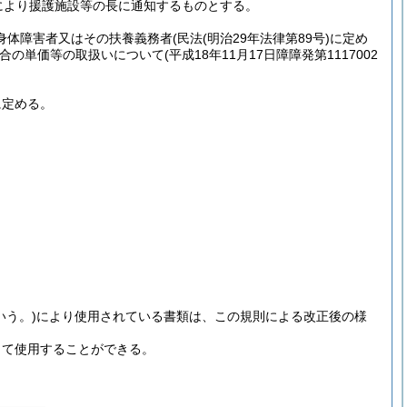
により援護施設等の長に通知するものとする。
た身体障害者又はその扶養義務者
(民法
(明治29年法律第89号)
に定め
合の単価等の取扱いについて
(平成18年11月17日障障発第1117002
に定める。
いう。)
により使用されている書類は、この規則による改正後の様
して使用することができる。