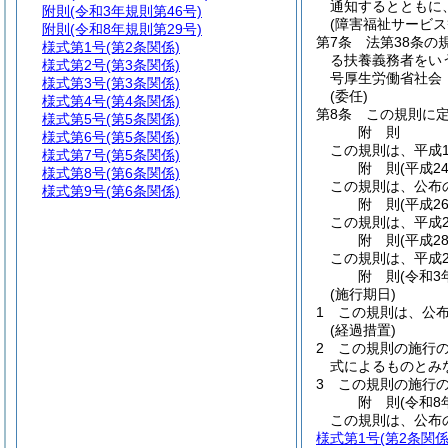
通知するとともに
附則
(令和3年規則第46号)
(障害福祉サービス
附則
(令和8年規則第29号)
第7条
法第38条の
様式第1号
(第2条関係)
る扶養義務者をい
様式第2号
(第3条関係)
号厚生労働省社会
様式第3号
(第3条関係)
(委任)
様式第4号
(第4条関係)
第8条
この規則に
様式第5号
(第5条関係)
附
則
様式第6号
(第5条関係)
この規則は、平成1
様式第7号
(第5条関係)
附
則
(平成2
様式第8号
(第6条関係)
この規則は、公布
様式第9号
(第6条関係)
附
則
(平成2
この規則は、平成2
附
則
(平成2
この規則は、平成2
附
則
(令和3
(施行期日)
1
この規則は、公
(経過措置)
2
この規則の施行
式によるものとみ
3
この規則の施行
附
則
(令和8
この規則は、公布
様式第1号
(第2条関係