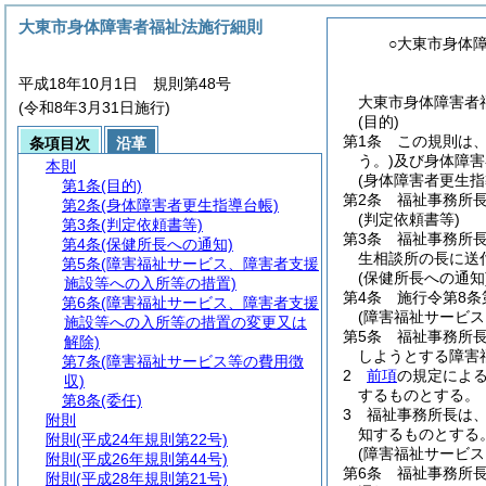
大東市身体障害者福祉法施行細則
○大東市身体
平成18年10月1日 規則第48号
大東市身体障害者福
(令和8年3月31日施行)
(目的)
第1条
この規則は
条項目次
沿革
う。)
及び身体障害
本則
(身体障害者更生指
第1条
(目的)
第2条
福祉事務所
第2条
(身体障害者更生指導台帳)
(判定依頼書等)
第3条
(判定依頼書等)
第3条
福祉事務所長
第4条
(保健所長への通知)
生相談所の長に送
第5条
(障害福祉サービス、障害者支援
(保健所長への通知
施設等への入所等の措置)
第4条
施行令第8条
第6条
(障害福祉サービス、障害者支援
(障害福祉サービ
施設等への入所等の措置の変更又は
第5条
福祉事務所長
解除)
しようとする障害
第7条
(障害福祉サービス等の費用徴
2
前項
の規定によ
収)
するものとする。
第8条
(委任)
3
福祉事務所長は、
附則
知するものとする
附則
(平成24年規則第22号)
(障害福祉サービ
附則
(平成26年規則第44号)
第6条
福祉事務所
附則
(平成28年規則第21号)