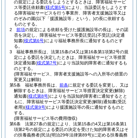
の規定による委託をしようとするときは、障害福祉サービ
ス等委託依頼書
(
様式第5号
)
により、当該委託をしようとす
る障害福祉サービスを行う事業所、障害者支援施設等又は
のぞみの園
(以下「援護施設等」という。)
の長に依頼する
ものとする。
2
前項
の規定による依頼を受けた援護施設等の長は、その諾
否を決定し、障害福祉サービス等委託受託
(不受託)
決定通
知書
(
様式第6号
)
により福祉事務所長に通知するものとす
る。
3
福祉事務所長は、法第15条の4又は第16条第1項第2号の規
定による委託を決定したときは、障害福祉サービス等措置
決定通知書
(
様式第7号
)
により当該知的障害者に通知するも
のとする。
(障害福祉サービス、障害者支援施設等への入所等の措置の
変更又は解除)
第5条
福祉事務所長は、
前条
に規定する委託を変更し、又は
解除するときは、障害福祉サービス等措置決定変更
(解除)
通知書
(
様式第8号
)
によりを当該知的障害者に通知するとと
もに、障害福祉サービス等委託決定変更
(解除)
通知書
(受託
者用)
(
様式第9号
)
により援護施設等の長に通知するものと
する。
(障害福祉サービス等の費用徴収)
第6条
法第27条の規定により、法第15条の4又は第16条第1
項第2号の規定による委託の決定を受けた知的障害者又はそ
の扶養義務者
(民法
(明治29年法律第89号)
に定める扶養義務