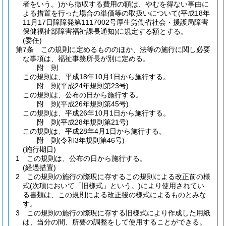
者をいう。)
から徴収する費用の額は、やむを得ない事由に
よる措置を行った場合の単価等の取扱いについて
(平成18年
11月17日障障発第1117002号厚生労働省社会・援護局障害
保健福祉部障害福祉課長通知)
に規定する額とする。
(委任)
第7条
この規則に定めるもののほか、法等の施行に関し必要
な事項は、福祉事務所長が別に定める。
附
則
この規則は、平成18年10月1日から施行する。
附
則
(平成24年
規則第23号)
この規則は、公布の日から施行する。
附
則
(平成26年
規則第45号)
この規則は、平成26年10月1日から施行する。
附
則
(平成28年
規則第21号)
この規則は、平成28年4月1日から施行する。
附
則
(令和3年
規則第46号)
(施行期日)
1
この規則は、公布の日から施行する。
(経過措置)
2
この規則の施行の際現に存するこの規則による改正前の様
式
(次項において「旧様式」という。)
により使用されてい
る書類は、この規則による改正後の様式によるものとみな
す。
3
この規則の施行の際現に存する旧様式により作成した用紙
は、当分の間、所要の調整をして使用することができる。