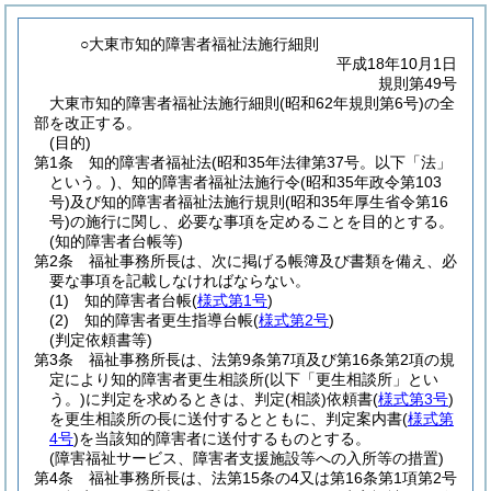
○大東市知的障害者福祉法施行細則
平成18年10月1日
規則第49号
大東市知的障害者福祉法施行細則(昭和62年規則第6号)の全
部を改正する。
(目的)
第1条
知的障害者福祉法
(昭和35年法律第37号。以下「法」
という。)
、知的障害者福祉法施行令
(昭和35年政令第103
号)
及び知的障害者福祉法施行規則
(昭和35年厚生省令第16
号)
の施行に関し、必要な事項を定めることを目的とする。
(知的障害者台帳等)
第2条
福祉事務所長は、次に掲げる帳簿及び書類を備え、必
要な事項を記載しなければならない。
(1)
知的障害者台帳
(
様式第1号
)
(2)
知的障害者更生指導台帳
(
様式第2号
)
(判定依頼書等)
第3条
福祉事務所長は、法第9条第7項及び第16条第2項の規
定により知的障害者更生相談所
(以下「更生相談所」とい
う。)
に判定を求めるときは、判定
(相談)
依頼書
(
様式第3号
)
を更生相談所の長に送付するとともに、判定案内書
(
様式第
4号
)
を当該知的障害者に送付するものとする。
(障害福祉サービス、障害者支援施設等への入所等の措置)
第4条
福祉事務所長は、法第15条の4又は第16条第1項第2号