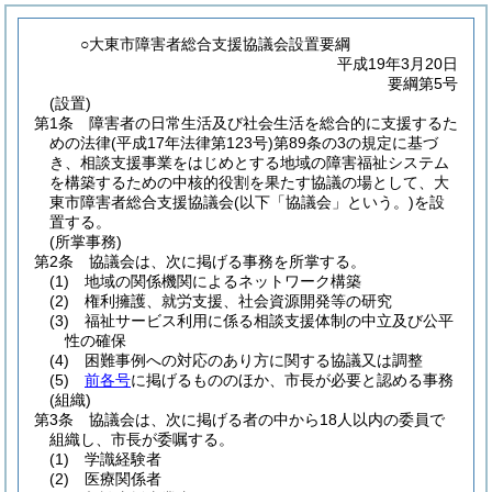
○大東市障害者総合支援協議会設置要綱
平成19年3月20日
要綱第5号
(設置)
第1条
障害者の日常生活及び社会生活を総合的に支援するた
めの法律
(平成17年法律第123号)
第89条の3の規定に基づ
き、相談支援事業をはじめとする地域の障害福祉システム
を構築するための中核的役割を果たす協議の場として、大
東市障害者総合支援協議会
(以下「協議会」という。)
を設
置する。
(所掌事務)
第2条
協議会は、次に掲げる事務を所掌する。
(1)
地域の関係機関によるネットワーク構築
(2)
権利擁護、就労支援、社会資源開発等の研究
(3)
福祉サービス利用に係る相談支援体制の中立及び公平
性の確保
(4)
困難事例への対応のあり方に関する協議又は調整
(5)
前各号
に掲げるもののほか、市長が必要と認める事務
(組織)
第3条
協議会は、次に掲げる者の中から18人以内の委員で
組織し、市長が委嘱する。
(1)
学識経験者
(2)
医療関係者