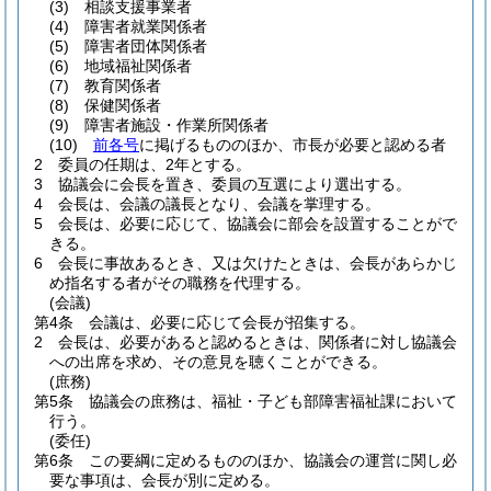
(3)
相談支援事業者
(4)
障害者就業関係者
(5)
障害者団体関係者
(6)
地域福祉関係者
(7)
教育関係者
(8)
保健関係者
(9)
障害者施設・作業所関係者
(10)
前各号
に掲げるもののほか、市長が必要と認める者
2
委員の任期は、2年とする。
3
協議会に会長を置き、委員の互選により選出する。
4
会長は、会議の議長となり、会議を掌理する。
5
会長は、必要に応じて、協議会に部会を設置することがで
きる。
6
会長に事故あるとき、又は欠けたときは、会長があらかじ
め指名する者がその職務を代理する。
(会議)
第4条
会議は、必要に応じて会長が招集する。
2
会長は、必要があると認めるときは、関係者に対し協議会
への出席を求め、その意見を聴くことができる。
(庶務)
第5条
協議会の庶務は、福祉・子ども部障害福祉課において
行う。
(委任)
第6条
この要綱に定めるもののほか、協議会の運営に関し必
要な事項は、会長が別に定める。