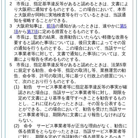
2
市長は、指定基準違反等があると認めるときは、文書によ
り大阪府に通知するものとする。
この場合において、本市
と大阪府が同時に実地検査等を行っているときは、当該通
知を省略することができる。
3
大阪府知事は、
前項
の通知があったときは、速やかに
第5
項
から
第7項
に定める措置をとるものとする。
4
市長は、監査の結果、改善勧告にいたらない軽微な改善を
要すると認めた事項については、後日文書によってその旨
の通知を行うものとする。
この場合において、当該サービ
ス事業者等に対して、文書で通知した事項については、文
書により報告を求めるものとする。
5
市長は、指定基準違反等があると認めたときは、法第5章
に規定する勧告、命令等、指定の取消し等、業務運営の勧
告、命令等、許可の取消し等に基づく行政上の措置につい
て、次のとおり行うものとする。
(1)
勧告 サービス事業者等に指定基準違反等の事実が確
認された場合は、当該サービス事業者等に対し、期限を
定めて文書により基準を遵守すべきことを勧告するもの
とし、これに従わなかったときは、その旨を公表するこ
とができる。
この場合において、勧告を受けた当該サー
ビス事業者等は、期限内に文書により報告しなければな
らない。
(2)
命令 サービス事業者等が正当な理由がなく、勧告に
係る措置をとらなかったときは、当該サービス事業者等
に対し、期限を定めて当該勧告に係る措置をとるべきこ