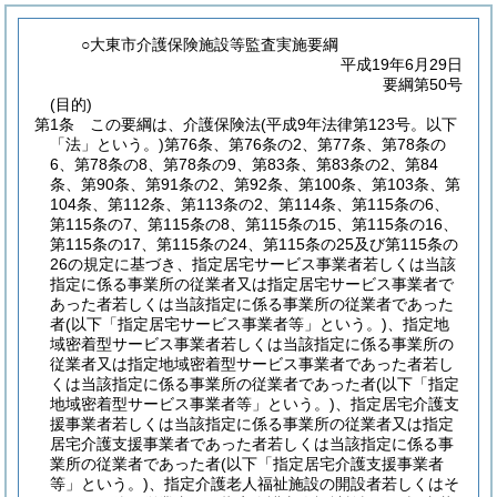
○大東市介護保険施設等監査実施要綱
平成19年6月29日
要綱第50号
(目的)
第1条
この要綱は、介護保険法
(平成9年法律第123号。以下
「法」という。)
第76条、第76条の2、第77条、第78条の
6、第78条の8、第78条の9、第83条、第83条の2、第84
条、第90条、第91条の2、第92条、第100条、第103条、第
104条、第112条、第113条の2、第114条、第115条の6、
第115条の7、第115条の8、第115条の15、第115条の16、
第115条の17、第115条の24、第115条の25及び第115条の
26の規定に基づき、指定居宅サービス事業者若しくは当該
指定に係る事業所の従業者又は指定居宅サービス事業者で
あった者若しくは当該指定に係る事業所の従業者であった
者
(以下「指定居宅サービス事業者等」という。)
、指定地
域密着型サービス事業者若しくは当該指定に係る事業所の
従業者又は指定地域密着型サービス事業者であった者若し
くは当該指定に係る事業所の従業者であった者
(以下「指定
地域密着型サービス事業者等」という。)
、指定居宅介護支
援事業者若しくは当該指定に係る事業所の従業者又は指定
居宅介護支援事業者であった者若しくは当該指定に係る事
業所の従業者であった者
(以下「指定居宅介護支援事業者
等」という。)
、指定介護老人福祉施設の開設者若しくはそ