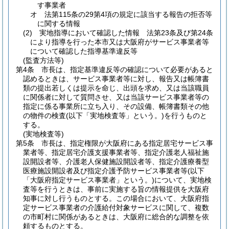
す事業者
オ
法第115条の29第4項の規定に該当する報告の拒否等
に関する情報
(2)
実地指導において確認した情報 法第23条及び第24条
により指導を行った本市又は大阪府がサービス事業者等
について確認した指導基準違反等
(監査方法等)
第4条
市長は、指定基準違反等の確認について必要があると
認めるときは、サービス事業者等に対し、報告又は帳簿書
類の提出若しくは提示を命じ、出頭を求め、又は当該職員
に関係者に対して質問させ、又は当該サービス事業者等の
指定に係る事業所に立ち入り、その設備、帳簿書類その他
の物件の検査
(以下「実地検査等」という。)
を行うものと
する。
(実地検査等)
第5条
市長は、指定権限が大阪府にある指定居宅サービス事
業者等、指定居宅介護支援事業者等、指定介護老人福祉施
設開設者等、介護老人保健施設開設者等、指定介護療養型
医療施設開設者及び指定介護予防サービス事業者等
(以下
「大阪府指定サービス事業者」という。)
について、実地検
査等を行うときは、事前に実施する旨の情報提供を大阪府
知事に対し行うものとする。
この場合において、大阪府指
定サービス事業者の介護給付対象サービスに関して、複数
の市町村に関係があるときは、大阪府に総合的な調整を依
頼するものとする。