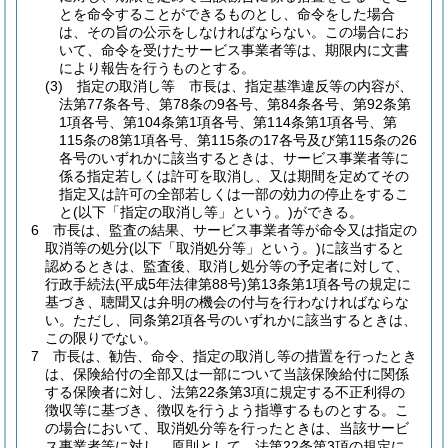
とを命令することができるものとし、命令をした場合
は、その旨の公示をしなければならない。
この場合にお
いて、命令を受けたサービス事業者等は、期限内に文書
により報告を行うものとする。
(3)
指定の取消し等 市長は、指定基準違反等の内容が、
法第77条各号、第78条の9各号、第84条各号、第92条第
1項各号、第104条第1項各号、第114条第1項各号、第
115条の8第1項各号、第115条の17各号及び第115条の26
各号のいずれかに該当するときは、サービス事業者等に
係る指定若しくは許可を取消し、又は期間を定めてその
指定又は許可の全部若しくは一部の効力の停止をするこ
と
(以下「指定の取消し等」という。)
ができる。
6
市長は、監査の結果、サービス事業者等が命令又は指定の
取消等の処分
(以下「取消処分等」という。)
に該当すると
認めるときは、監査後、取消し処分等の予定者に対して、
行政手続法
(平成5年法律第88号)
第13条第1項各号の規定に
基づき、聴聞又は弁明の機会の付与を行わなければならな
い。
ただし、同条第2項各号のいずれかに該当するときは、
この限りでない。
7
市長は、勧告、命令、指定の取消し等の措置を行ったとき
は、保険給付の全部又は一部について当該保険給付に関係
する保険者に対し、法第22条第3項に規定する不正利得の
徴収等に基づき、徴収を行うよう指導するものとする。
こ
の場合において、取消処分等を行ったときは、当該サービ
ス事業者等に対し、原則として、法第22条第3項の規定に