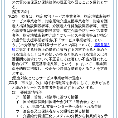
スの質の確保及び保険給付の適正化を図ることを目的とす
る。
(監査方針)
第2条
監査は、指定居宅サービス事業者等、指定地域密着型
サービス事業者等、指定居宅介護支援事業者等、指定介護
老人福祉施設開設者等、介護老人保健施設開設者等、指定
介護療養型医療施設開設者等、指定介護予防サービス事業
者等、指定地域密着型介護予防サービス事業者等及び指定
介護予防支援事業者等
(以下「サービス事業者等」とい
う。)
の介護給付等対象サービスの内容について、
第5条第5
項
に規定する行政上の措置に該当する内容であると認めら
れる場合若しくはその疑いがあると認められる場合又は介
護報酬の請求について不正若しくは著しい不当が疑われる
場合
(以下「指定基準違反等」という。)
において、事業関
係を的確に把握し、公正かつ適切な措置をとることを方針
とする。
(監査対象となるサービス事業者等の選定)
第3条
市長は、次に掲げる情報等を参考にして、必要がある
と認めるサービス事業者等を選定するものとする。
(1)
要確認情報等
ア
通報、苦情、相談等に基づく情報
イ
国民健康保険団体連合会
(以下「連合会」とい
う。)
、地域包括支援センター等へ寄せられる苦情
ウ
連合会又は保険者からの通報に係る情報
エ
介護給付費適正化システムの分析から特異傾向を示