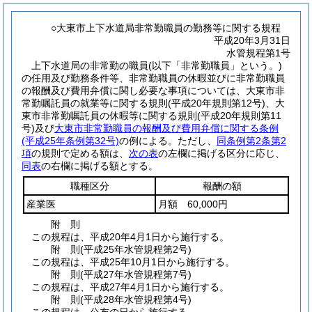
○大東市上下水道局非常勤職員の勤務等に関する規程
平成20年3月31日
水管規程第1号
上下水道局の非常勤の職員
(以下「非常勤職員」という。)
の任用及び勤務条件等、非常勤職員の休暇並びに非常勤職員
の報酬及び費用弁償に関し必要な事項については、大東市非
常勤嘱託員の就業等に関する規則
(平成20年規則第12号)
、大
東市非常勤嘱託員の休暇等に関する規則
(平成20年規則第11
号)
及び
大東市非常勤職員の報酬及び費用弁償に関する条例
(平成25年条例第32号)
の例による。
ただし、
同条例第2条第2
項
の規則で定める額は、
次の表
の左欄に掲げる区分に応じ、
同表
の右欄に掲げる額とする。
職種区分
報酬の額
産業医
月額 60,000円
附
則
この規程は、平成20年4月1日から施行する。
附
則
(平成25年
水管規程第2号)
この規程は、平成25年10月1日から施行する。
附
則
(平成27年
水管規程第7号)
この規程は、平成27年4月1日から施行する。
附
則
(平成28年
水管規程第4号)