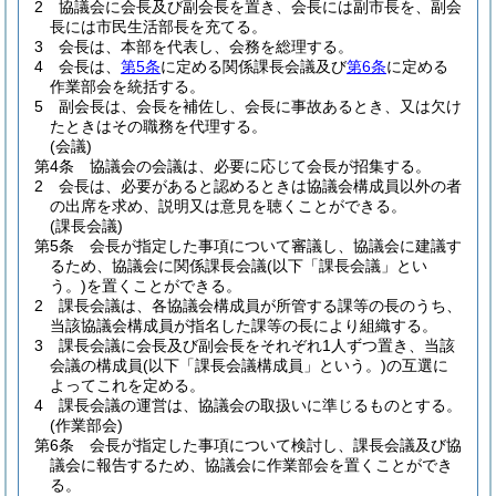
2
協議会に会長及び副会長を置き、会長には副市長を、副会
長には市民生活部長を充てる。
3
会長は、本部を代表し、会務を総理する。
4
会長は、
第5条
に定める関係課長会議及び
第6条
に定める
作業部会を統括する。
5
副会長は、会長を補佐し、会長に事故あるとき、又は欠け
たときはその職務を代理する。
(会議)
第4条
協議会の会議は、必要に応じて会長が招集する。
2
会長は、必要があると認めるときは協議会構成員以外の者
の出席を求め、説明又は意見を聴くことができる。
(課長会議)
第5条
会長が指定した事項について審議し、協議会に建議す
るため、協議会に関係課長会議
(以下「課長会議」とい
う。)
を置くことができる。
2
課長会議は、各協議会構成員が所管する課等の長のうち、
当該協議会構成員が指名した課等の長により組織する。
3
課長会議に会長及び副会長をそれぞれ1人ずつ置き、当該
会議の構成員
(以下「課長会議構成員」という。)
の互選に
よってこれを定める。
4
課長会議の運営は、協議会の取扱いに準じるものとする。
(作業部会)
第6条
会長が指定した事項について検討し、課長会議及び協
議会に報告するため、協議会に作業部会を置くことができ
る。