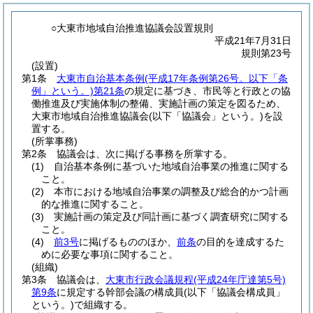
○大東市地域自治推進協議会設置規則
平成21年7月31日
規則第23号
(設置)
第1条
大東市自治基本条例
(平成17年条例第26号。以下「条
例」という。)
第21条
の規定に基づき、市民等と行政との協
働推進及び実施体制の整備、実施計画の策定を図るため、
大東市地域自治推進協議会
(以下「協議会」という。)
を設
置する。
(所掌事務)
第2条
協議会は、次に掲げる事務を所掌する。
(1)
自治基本条例に基づいた地域自治事業の推進に関する
こと。
(2)
本市における地域自治事業の調整及び総合的かつ計画
的な推進に関すること。
(3)
実施計画の策定及び同計画に基づく調査研究に関する
こと。
(4)
前3号
に掲げるもののほか、
前条
の目的を達成するた
めに必要な事項に関すること。
(組織)
第3条
協議会は、
大東市行政会議規程
(平成24年庁達第5号)
第9条
に規定する幹部会議の構成員
(以下「協議会構成員」
という。)
で組織する。