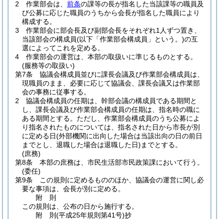
2
作業部会は、
前条
の課等の長が指名した当該課等の職員及
び公募に応じた職員のうちから会長が指名した職員により
構成する。
3
作業部会に部会長及び副部会長をそれぞれ1人ずつ置き、
当該部会の構成員
(以下「作業部会構成員」という。)
の互
選によってこれを定める。
4
作業部会の運営は、本部の取扱いに準じるものとする。
(服務等の取扱い)
第7条
協議会構成員並びに課長会議及び作業部会構成員は、
現職員のまま、必要に応じて協議会、課長会議又は作業部
会の事務に従事する。
2
協議会構成員の任期は、幹部会議の構成員である期間と
し、課長会議及び作業部会構成員の任期は、指名時の職に
ある期間とする。
ただし、作業部会構成員のうち公募によ
り指名されたものについては、指名された日から市長が別
に定める日
(外部機関に出向した場合は当該出向の日の前日
までとし、退職した場合は退職した日)
までとする。
(庶務)
第8条
本部の庶務は、市民生活部市民政策課において行う。
(委任)
第9条
この規則に定めるもののほか、協議会の運営に関し必
要な事項は、会長が別に定める。
附
則
この規則は、公布の日から施行する。
附
則
(平成25年
規則第41号)
抄