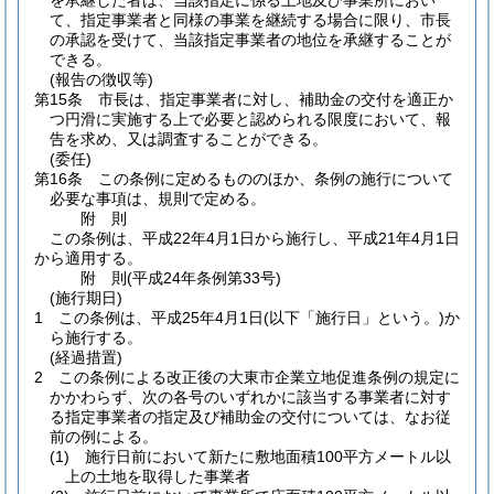
を承継した者は、当該指定に係る土地及び事業所におい
て、指定事業者と同様の事業を継続する場合に限り、市長
の承認を受けて、当該指定事業者の地位を承継することが
できる。
(報告の徴収等)
第15条
市長は、指定事業者に対し、補助金の交付を適正か
つ円滑に実施する上で必要と認められる限度において、報
告を求め、又は調査することができる。
(委任)
第16条
この条例に定めるもののほか、条例の施行について
必要な事項は、規則で定める。
附
則
この条例は、平成22年4月1日から施行し、平成21年4月1日
から適用する。
附
則
(平成24年
条例第33号)
(施行期日)
1
この条例は、平成25年4月1日
(以下「施行日」という。)
か
ら施行する。
(経過措置)
2
この条例による改正後の大東市企業立地促進条例の規定に
かかわらず、次の各号のいずれかに該当する事業者に対す
る指定事業者の指定及び補助金の交付については、なお従
前の例による。
(1)
施行日前において新たに敷地面積100平方メートル以
上の土地を取得した事業者