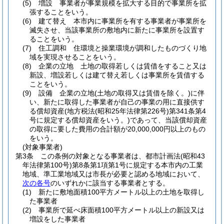
(5)
増設 事業者が事業規模を拡大する目的で事業所を拡
張することをいう。
(6)
建て替え 本市内に事業所を有する事業者が事業所を
滅失させ、当該事業所の敷地内に新たに事業所を設置す
ることをいう。
(7)
住工調和 住環境と操業環境が調和したものづくり地
域を実現させることをいう。
(8)
企業の立地 土地の取得若しくは賃借をすること又は
新設、増設若しくは建て替え若しくは事業所を賃借する
ことをいう。
(9)
設備 企業の立地
(土地の取得又は賃借を除く。)
に伴
い、新たに取得した事業者が自己の事業の用に直接供す
る償却資産
(地方税法
(昭和25年法律第226号)
第341条第4
号に規定する償却資産をいう。)
であって、当該償却資産
の取得に要した費用の合計額が20,000,000円以上のもの
をいう。
(対象事業者)
第3条
この条例の対象となる事業者は、都市計画法
(昭和43
年法律第100号)
第8条第1項第1号に規定する本市内の工業
地域、準工業地域又は市長が必要と認める地域において、
次の各号
のいずれかに該当する事業者とする。
(1)
新たに敷地面積100平方メートル以上の土地を取得し
た事業者
(2)
事業所で延べ床面積100平方メートル以上の新設又は
増設をした事業者