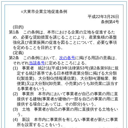
○大東市企業立地促進条例
平成22年3月26日
条例第4号
(目的)
第1条
この条例は、本市における企業の立地を促進するた
め、必要な奨励措置を講じることにより、産業集積の基盤
強化及び産業振興の促進を図ることについて、必要な事項
を定めることを目的とする。
(定義)
第2条
この条例において、
次の各号
に掲げる用語の意義は、
それぞれ
当該各号
に定めるところによる。
(1)
事業者 統計法
(平成19年法律第53号)
第2条第9項に規
定する統計基準である日本標準産業分類に掲げる大分類
E
(製造業)
、大分類G
(情報通信業)
、大分類H
(運輸業、郵
便業)
又は大分類I
(卸売業、小売業)
のうち卸売業に該当す
る事業者をいう。
(2)
事業所 本市内において事業者が自己の事業の用に直
接供する建物
(事業者が建物の一部を自己の事業の用に直
接供する場合にあっては、その部分)
をいう。
(3)
土地 事業者が自己の事業の用に直接供する土地をい
う。
(4)
新設 本市内に事業所を有しない事業者が新たに事業
所を設置することをいう。