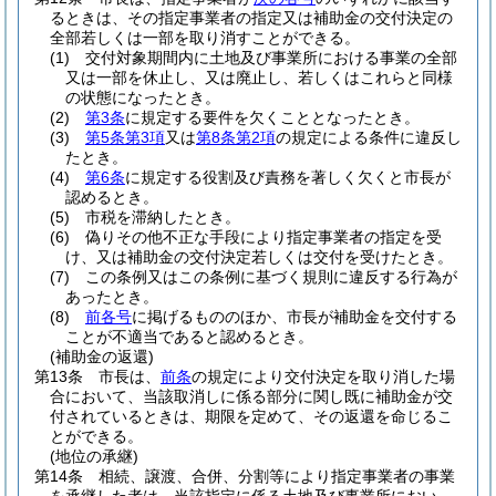
るときは、その指定事業者の指定又は補助金の交付決定の
全部若しくは一部を取り消すことができる。
(1)
交付対象期間内に土地及び事業所における事業の全部
又は一部を休止し、又は廃止し、若しくはこれらと同様
の状態になったとき。
(2)
第3条
に規定する要件を欠くこととなったとき。
(3)
第5条第3項
又は
第8条第2項
の規定による条件に違反し
たとき。
(4)
第6条
に規定する役割及び責務を著しく欠くと市長が
認めるとき。
(5)
市税を滞納したとき。
(6)
偽りその他不正な手段により指定事業者の指定を受
け、又は補助金の交付決定若しくは交付を受けたとき。
(7)
この条例又はこの条例に基づく規則に違反する行為が
あったとき。
(8)
前各号
に掲げるもののほか、市長が補助金を交付する
ことが不適当であると認めるとき。
(補助金の返還)
第13条
市長は、
前条
の規定により交付決定を取り消した場
合において、当該取消しに係る部分に関し既に補助金が交
付されているときは、期限を定めて、その返還を命じるこ
とができる。
(地位の承継)
第14条
相続、譲渡、合併、分割等により指定事業者の事業