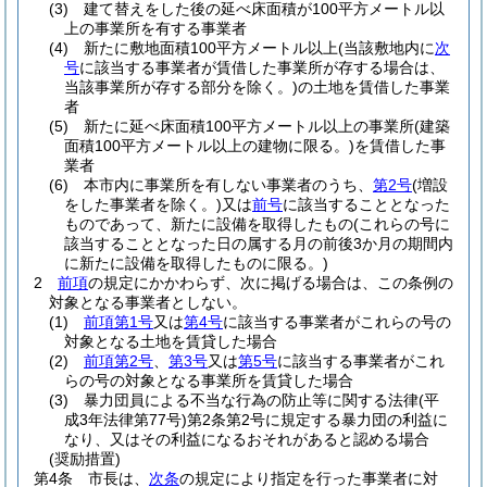
(3)
建て替えをした後の延べ床面積が100平方メートル以
上の事業所を有する事業者
(4)
新たに敷地面積100平方メートル以上
(当該敷地内に
次
号
に該当する事業者が賃借した事業所が存する場合は、
当該事業所が存する部分を除く。)
の土地を賃借した事業
者
(5)
新たに延べ床面積100平方メートル以上の事業所
(建築
面積100平方メートル以上の建物に限る。)
を賃借した事
業者
(6)
本市内に事業所を有しない事業者のうち、
第2号
(増設
をした事業者を除く。)
又は
前号
に該当することとなった
ものであって、新たに設備を取得したもの
(これらの号に
該当することとなった日の属する月の前後3か月の期間内
に新たに設備を取得したものに限る。)
2
前項
の規定にかかわらず、次に掲げる場合は、この条例の
対象となる事業者としない。
(1)
前項第1号
又は
第4号
に該当する事業者がこれらの号の
対象となる土地を賃貸した場合
(2)
前項第2号
、
第3号
又は
第5号
に該当する事業者がこれ
らの号の対象となる事業所を賃貸した場合
(3)
暴力団員による不当な行為の防止等に関する法律
(平
成3年法律第77号)
第2条第2号に規定する暴力団の利益に
なり、又はその利益になるおそれがあると認める場合
(奨励措置)
第4条
市長は、
次条
の規定により指定を行った事業者に対