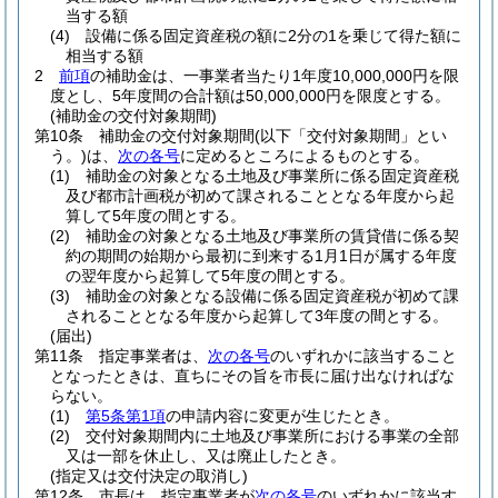
当する額
(4)
設備に係る固定資産税の額に2分の1を乗じて得た額に
相当する額
2
前項
の補助金は、一事業者当たり1年度10,000,000円を限
度とし、5年度間の合計額は50,000,000円を限度とする。
(補助金の交付対象期間)
第10条
補助金の交付対象期間
(以下「交付対象期間」とい
う。)
は、
次の各号
に定めるところによるものとする。
(1)
補助金の対象となる土地及び事業所に係る固定資産税
及び都市計画税が初めて課されることとなる年度から起
算して5年度の間とする。
(2)
補助金の対象となる土地及び事業所の賃貸借に係る契
約の期間の始期から最初に到来する1月1日が属する年度
の翌年度から起算して5年度の間とする。
(3)
補助金の対象となる設備に係る固定資産税が初めて課
されることとなる年度から起算して3年度の間とする。
(届出)
第11条
指定事業者は、
次の各号
のいずれかに該当すること
となったときは、直ちにその旨を市長に届け出なければな
らない。
(1)
第5条第1項
の申請内容に変更が生じたとき。
(2)
交付対象期間内に土地及び事業所における事業の全部
又は一部を休止し、又は廃止したとき。
(指定又は交付決定の取消し)
第12条
市長は、指定事業者が
次の各号
のいずれかに該当す