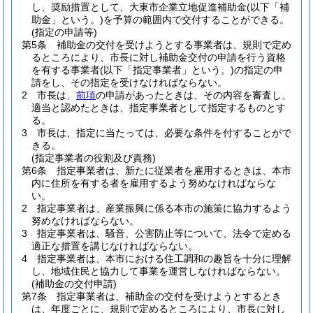
し、奨励措置として、大東市企業立地促進補助金
(以下「補
助金」という。)
を予算の範囲内で交付することができる。
(指定の申請等)
第5条
補助金の交付を受けようとする事業者は、規則で定め
るところにより、市長に対し補助金交付の申請を行う資格
を有する事業者
(以下「指定事業者」という。)
の指定の申
請をし、その指定を受けなければならない。
2
市長は、
前項
の申請があったときは、その内容を審査し、
適当と認めたときは、指定事業者として指定するものとす
る。
3
市長は、指定に当たっては、必要な条件を付することがで
きる。
(指定事業者の役割及び責務)
第6条
指定事業者は、新たに従業者を雇用するときは、本市
内に住所を有する者を雇用するよう努めなければならな
い。
2
指定事業者は、産業振興に係る本市の施策に協力するよう
努めなければならない。
3
指定事業者は、騒音、公害防止等について、法令で定める
適正な措置を講じなければならない。
4
指定事業者は、本市における住工調和の趣旨を十分に理解
し、地域住民と協力して事業を運営しなければならない。
(補助金の交付申請)
第7条
指定事業者は、補助金の交付を受けようとするとき
は、年度ごとに、規則で定めるところにより、市長に対し