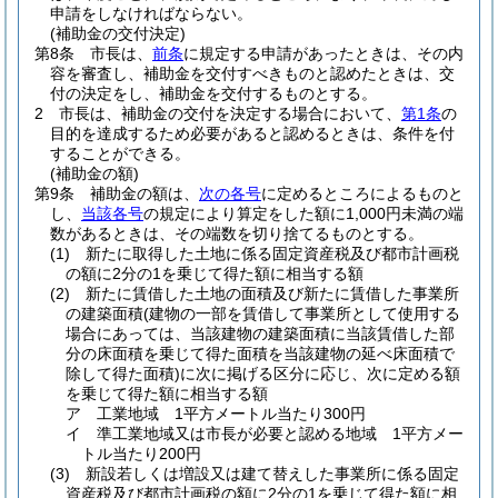
申請をしなければならない。
(補助金の交付決定)
第8条
市長は、
前条
に規定する申請があったときは、その内
容を審査し、補助金を交付すべきものと認めたときは、交
付の決定をし、補助金を交付するものとする。
2
市長は、補助金の交付を決定する場合において、
第1条
の
目的を達成するため必要があると認めるときは、条件を付
することができる。
(補助金の額)
第9条
補助金の額は、
次の各号
に定めるところによるものと
し、
当該各号
の規定により算定をした額に1,000円未満の端
数があるときは、その端数を切り捨てるものとする。
(1)
新たに取得した土地に係る固定資産税及び都市計画税
の額に2分の1を乗じて得た額に相当する額
(2)
新たに賃借した土地の面積及び新たに賃借した事業所
の建築面積
(建物の一部を賃借して事業所として使用する
場合にあっては、当該建物の建築面積に当該賃借した部
分の床面積を乗じて得た面積を当該建物の延べ床面積で
除して得た面積)
に次に掲げる区分に応じ、次に定める額
を乗じて得た額に相当する額
ア
工業地域 1平方メートル当たり300円
イ
準工業地域又は市長が必要と認める地域 1平方メー
トル当たり200円
(3)
新設若しくは増設又は建て替えした事業所に係る固定
資産税及び都市計画税の額に2分の1を乗じて得た額に相