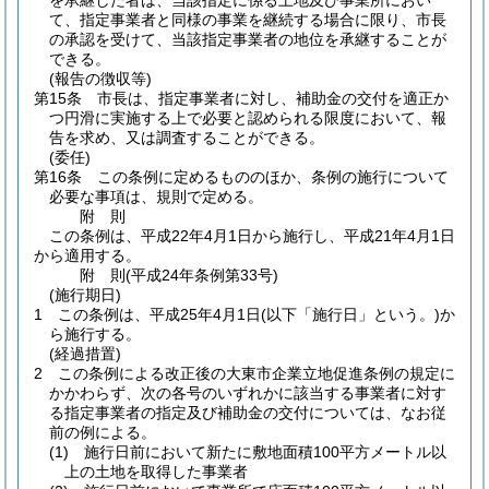
を承継した者は、当該指定に係る土地及び事業所におい
て、指定事業者と同様の事業を継続する場合に限り、市長
の承認を受けて、当該指定事業者の地位を承継することが
できる。
(報告の徴収等)
第15条
市長は、指定事業者に対し、補助金の交付を適正か
つ円滑に実施する上で必要と認められる限度において、報
告を求め、又は調査することができる。
(委任)
第16条
この条例に定めるもののほか、条例の施行について
必要な事項は、規則で定める。
附
則
この条例は、平成22年4月1日から施行し、平成21年4月1日
から適用する。
附
則
(平成24年
条例第33号)
(施行期日)
1
この条例は、平成25年4月1日
(以下「施行日」という。)
か
ら施行する。
(経過措置)
2
この条例による改正後の大東市企業立地促進条例の規定に
かかわらず、次の各号のいずれかに該当する事業者に対す
る指定事業者の指定及び補助金の交付については、なお従
前の例による。
(1)
施行日前において新たに敷地面積100平方メートル以
上の土地を取得した事業者