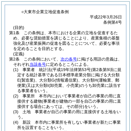
○大東市企業立地促進条例
平成22年3月26日
条例第4号
(目的)
第1条
この条例は、本市における企業の立地を促進するた
め、必要な奨励措置を講じることにより、産業集積の基盤
強化及び産業振興の促進を図ることについて、必要な事項
を定めることを目的とする。
(定義)
第2条
この条例において、
次の各号
に掲げる用語の意義は、
それぞれ
当該各号
に定めるところによる。
(1)
事業者 統計法
(平成19年法律第53号)
第2条第9項に規
定する統計基準である日本標準産業分類に掲げる大分類
E
(製造業)
、大分類G
(情報通信業)
、大分類H
(運輸業、郵
便業)
又は大分類I
(卸売業、小売業)
のうち卸売業に該当す
る事業者をいう。
(2)
事業所 本市内において事業者が自己の事業の用に直
接供する建物
(事業者が建物の一部を自己の事業の用に直
接供する場合にあっては、その部分)
をいう。
(3)
土地 事業者が自己の事業の用に直接供する土地をい
う。
(4)
新設 本市内に事業所を有しない事業者が新たに事業
所を設置することをいう。