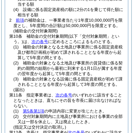
当する額
(4)
設備に係る固定資産税の額に2分の1を乗じて得た額に
相当する額
2
前項
の補助金は、一事業者当たり1年度10,000,000円を限
度とし、5年度間の合計額は50,000,000円を限度とする。
(補助金の交付対象期間)
第10条
補助金の交付対象期間
(以下「交付対象期間」とい
う。)
は、
次の各号
に定めるところによるものとする。
(1)
補助金の対象となる土地及び事業所に係る固定資産税
及び都市計画税が初めて課されることとなる年度から起
算して5年度の間とする。
(2)
補助金の対象となる土地及び事業所の賃貸借に係る契
約の期間の始期から最初に到来する1月1日が属する年度
の翌年度から起算して5年度の間とする。
(3)
補助金の対象となる設備に係る固定資産税が初めて課
されることとなる年度から起算して3年度の間とする。
(届出)
第11条
指定事業者は、
次の各号
のいずれかに該当すること
となったときは、直ちにその旨を市長に届け出なければな
らない。
(1)
第5条第1項
の申請内容に変更が生じたとき。
(2)
交付対象期間内に土地及び事業所における事業の全部
又は一部を休止し、又は廃止したとき。
(指定又は交付決定の取消し)
第12条
市長は、指定事業者が
次の各号
のいずれかに該当す