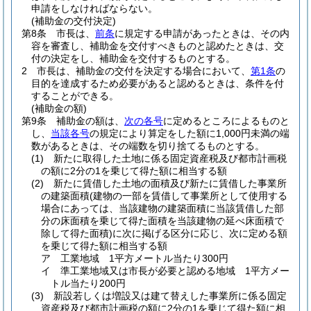
申請をしなければならない。
(補助金の交付決定)
第8条
市長は、
前条
に規定する申請があったときは、その内
容を審査し、補助金を交付すべきものと認めたときは、交
付の決定をし、補助金を交付するものとする。
2
市長は、補助金の交付を決定する場合において、
第1条
の
目的を達成するため必要があると認めるときは、条件を付
することができる。
(補助金の額)
第9条
補助金の額は、
次の各号
に定めるところによるものと
し、
当該各号
の規定により算定をした額に1,000円未満の端
数があるときは、その端数を切り捨てるものとする。
(1)
新たに取得した土地に係る固定資産税及び都市計画税
の額に2分の1を乗じて得た額に相当する額
(2)
新たに賃借した土地の面積及び新たに賃借した事業所
の建築面積
(建物の一部を賃借して事業所として使用する
場合にあっては、当該建物の建築面積に当該賃借した部
分の床面積を乗じて得た面積を当該建物の延べ床面積で
除して得た面積)
に次に掲げる区分に応じ、次に定める額
を乗じて得た額に相当する額
ア
工業地域 1平方メートル当たり300円
イ
準工業地域又は市長が必要と認める地域 1平方メー
トル当たり200円
(3)
新設若しくは増設又は建て替えした事業所に係る固定
資産税及び都市計画税の額に2分の1を乗じて得た額に相