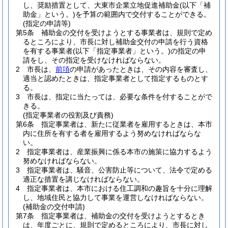
し、奨励措置として、大東市企業立地促進補助金
(以下「補
助金」という。)
を予算の範囲内で交付することができる。
(指定の申請等)
第5条
補助金の交付を受けようとする事業者は、規則で定め
るところにより、市長に対し補助金交付の申請を行う資格
を有する事業者
(以下「指定事業者」という。)
の指定の申
請をし、その指定を受けなければならない。
2
市長は、
前項
の申請があったときは、その内容を審査し、
適当と認めたときは、指定事業者として指定するものとす
る。
3
市長は、指定に当たっては、必要な条件を付することがで
きる。
(指定事業者の役割及び責務)
第6条
指定事業者は、新たに従業者を雇用するときは、本市
内に住所を有する者を雇用するよう努めなければならな
い。
2
指定事業者は、産業振興に係る本市の施策に協力するよう
努めなければならない。
3
指定事業者は、騒音、公害防止等について、法令で定める
適正な措置を講じなければならない。
4
指定事業者は、本市における住工調和の趣旨を十分に理解
し、地域住民と協力して事業を運営しなければならない。
(補助金の交付申請)
第7条
指定事業者は、補助金の交付を受けようとするとき
は、年度ごとに、規則で定めるところにより、市長に対し