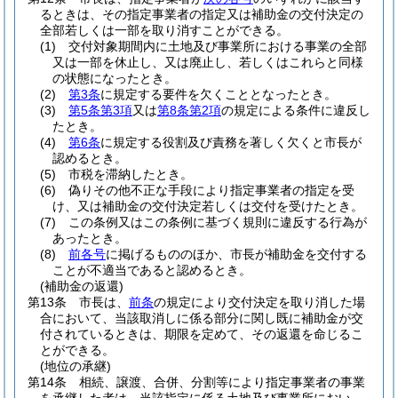
るときは、その指定事業者の指定又は補助金の交付決定の
全部若しくは一部を取り消すことができる。
(1)
交付対象期間内に土地及び事業所における事業の全部
又は一部を休止し、又は廃止し、若しくはこれらと同様
の状態になったとき。
(2)
第3条
に規定する要件を欠くこととなったとき。
(3)
第5条第3項
又は
第8条第2項
の規定による条件に違反し
たとき。
(4)
第6条
に規定する役割及び責務を著しく欠くと市長が
認めるとき。
(5)
市税を滞納したとき。
(6)
偽りその他不正な手段により指定事業者の指定を受
け、又は補助金の交付決定若しくは交付を受けたとき。
(7)
この条例又はこの条例に基づく規則に違反する行為が
あったとき。
(8)
前各号
に掲げるもののほか、市長が補助金を交付する
ことが不適当であると認めるとき。
(補助金の返還)
第13条
市長は、
前条
の規定により交付決定を取り消した場
合において、当該取消しに係る部分に関し既に補助金が交
付されているときは、期限を定めて、その返還を命じるこ
とができる。
(地位の承継)
第14条
相続、譲渡、合併、分割等により指定事業者の事業