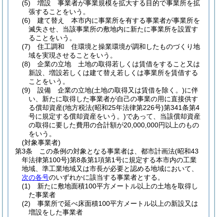
(5)
増設 事業者が事業規模を拡大する目的で事業所を拡
張することをいう。
(6)
建て替え 本市内に事業所を有する事業者が事業所を
滅失させ、当該事業所の敷地内に新たに事業所を設置す
ることをいう。
(7)
住工調和 住環境と操業環境が調和したものづくり地
域を実現させることをいう。
(8)
企業の立地 土地の取得若しくは賃借をすること又は
新設、増設若しくは建て替え若しくは事業所を賃借する
ことをいう。
(9)
設備 企業の立地
(土地の取得又は賃借を除く。)
に伴
い、新たに取得した事業者が自己の事業の用に直接供す
る償却資産
(地方税法
(昭和25年法律第226号)
第341条第4
号に規定する償却資産をいう。)
であって、当該償却資産
の取得に要した費用の合計額が20,000,000円以上のもの
をいう。
(対象事業者)
第3条
この条例の対象となる事業者は、都市計画法
(昭和43
年法律第100号)
第8条第1項第1号に規定する本市内の工業
地域、準工業地域又は市長が必要と認める地域において、
次の各号
のいずれかに該当する事業者とする。
(1)
新たに敷地面積100平方メートル以上の土地を取得し
た事業者
(2)
事業所で延べ床面積100平方メートル以上の新設又は
増設をした事業者