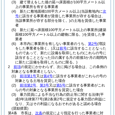
(3)
建て替えをした後の延べ床面積が100平方メートル以
上の事業所を有する事業者
(4)
新たに敷地面積100平方メートル以上
(当該敷地内に
次
号
に該当する事業者が賃借した事業所が存する場合は、
当該事業所が存する部分を除く。)
の土地を賃借した事業
者
(5)
新たに延べ床面積100平方メートル以上の事業所
(建築
面積100平方メートル以上の建物に限る。)
を賃借した事
業者
(6)
本市内に事業所を有しない事業者のうち、
第2号
(増設
をした事業者を除く。)
又は
前号
に該当することとなった
ものであって、新たに設備を取得したもの
(これらの号に
該当することとなった日の属する月の前後3か月の期間内
に新たに設備を取得したものに限る。)
2
前項
の規定にかかわらず、次に掲げる場合は、この条例の
対象となる事業者としない。
(1)
前項第1号
又は
第4号
に該当する事業者がこれらの号の
対象となる土地を賃貸した場合
(2)
前項第2号
、
第3号
又は
第5号
に該当する事業者がこれ
らの号の対象となる事業所を賃貸した場合
(3)
暴力団員による不当な行為の防止等に関する法律
(平
成3年法律第77号)
第2条第2号に規定する暴力団の利益に
なり、又はその利益になるおそれがあると認める場合
(奨励措置)
第4条
市長は、
次条
の規定により指定を行った事業者に対