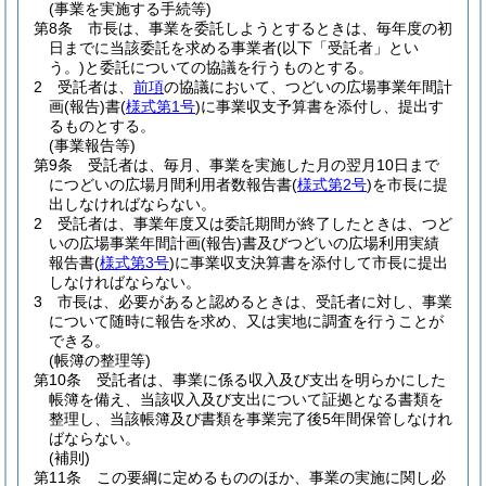
(事業を実施する手続等)
第8条
市長は、事業を委託しようとするときは、毎年度の初
日までに当該委託を求める事業者
(以下「受託者」とい
う。)
と委託についての協議を行うものとする。
2
受託者は、
前項
の協議において、つどいの広場事業年間計
画
(報告)
書
(
様式第1号
)
に事業収支予算書を添付し、提出す
るものとする。
(事業報告等)
第9条
受託者は、毎月、事業を実施した月の翌月10日まで
につどいの広場月間利用者数報告書
(
様式第2号
)
を市長に提
出しなければならない。
2
受託者は、事業年度又は委託期間が終了したときは、つど
いの広場事業年間計画
(報告)
書及びつどいの広場利用実績
報告書
(
様式第3号
)
に事業収支決算書を添付して市長に提出
しなければならない。
3
市長は、必要があると認めるときは、受託者に対し、事業
について随時に報告を求め、又は実地に調査を行うことが
できる。
(帳簿の整理等)
第10条
受託者は、事業に係る収入及び支出を明らかにした
帳簿を備え、当該収入及び支出について証拠となる書類を
整理し、当該帳簿及び書類を事業完了後5年間保管しなけれ
ばならない。
(補則)
第11条
この要綱に定めるもののほか、事業の実施に関し必