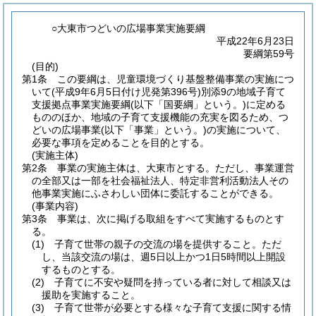
○大東市つどいの広場事業実施要綱
平成22年6月23日
要綱第59号
(目的)
第1条
この要綱は、児童環境づくり基盤整備事業の実施につ
いて
(平成9年6月5日付け児発第396号)
別添9の地域子育て
支援拠点事業実施要綱
(以下「国要綱」という。)
に定める
もののほか、地域の子育て支援機能の充実を図るため、つ
どいの広場事業
(以下「事業」という。)
の実施について、
必要な事項を定めることを目的とする。
(実施主体)
第2条
事業の実施主体は、大東市とする。
ただし、事業運営
の全部又は一部を社会福祉法人、特定非営利活動法人その
他事業実施にふさわしい団体に委託することができる。
(事業内容)
第3条
事業は、次に掲げる取組をすべて実施するものとす
る。
(1)
子育て世帯の親子の交流の場を提供すること。
ただ
し、当該交流の場は、週5日以上かつ1日5時間以上開設
するものとする。
(2)
子育てに不安や疑問を持っている者に対して相談又は
援助を実施すること。
(3)
子育て世帯が必要とする様々な子育て支援に関する情