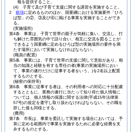
報を提供すること。
(4)
子育て及び子育て支援に関する講習を実施すること。
2
前項
に定めるもののほか、国要綱における実施要件「ひろ
ば型」の②、③及び④に掲げる事業を実施することができ
る。
(実施場所)
第4条
事業は、子育て世帯の親子が気軽に集い、交流し、打
ち解けた雰囲気の中で語り合い、相互に交流を図ることが
できるよう国要綱に定めるひろば型の実施場所の要件を満
たす場所において実施しなければならない。
(職員の配置)
第5条
事業には、子育て世帯の支援に関して意欲があり、相
当の知識と経験を有する専任の者
(事業の実施場所におい
て、事業の遂行だけに従事する者をいう。)
を2名以上配置
するものとする。
(秘密の保持等)
第6条
事業に従事する者は、その利用者への対応に十分配慮
するとともに、業務の遂行に当たって知り得た個人情報に
ついては、個人情報の保護に関する法律
(平成15年法律第
57号)
の規定を遵守し取り扱わなければならない。
その職を
辞した後も同様とする。
(費用)
第7条
市長は、事業を委託して実施する場合においては、予
算に定める範囲内で事業を実施するために必要な経費を支
弁するものとする。